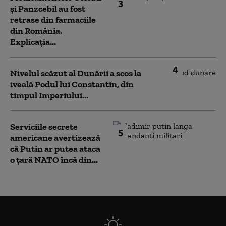
3
și Panzcebil au fost
retrase din farmaciile
din România.
Explicația...
4
Nivelul scăzut al Dunării a scos la
iveală Podul lui Constantin, din
timpul Imperiului...
Serviciile secrete
5
americane avertizează
că Putin ar putea ataca
o țară NATO încă din...