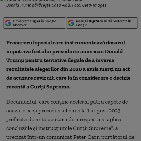
Donald Trump părăsește Casa Albă. Foto: Getty Images
Urmărește
Digi24
în Google
Adaugă
Digi24
ca sursă preferată în
Discover
Google
Procurorul special care instrumentează dosarul
împotriva fostului preşedinte american Donald
Trump pentru tentative ilegale de a inversa
rezultatele alegerilor din 2020 a emis marţi un act
de acuzare revizuit, care ia în considerare o decizie
recentă a Curţii Supreme.
Documentul, care conţine aceleaşi patru capete de
acuzare ca şi precedentul emis la 1 august 2023,
„reflectă dorinţa acuzării de a respecta şi aplica
concluziile şi instrucţiunile Curţii Supreme”, a
precizat într-un comunicat Peter Carr, purtătorul de