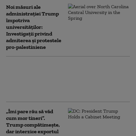
Noi măsuri ale
administrației Trump
împotriva
universităților:
Investigații privind
admiterea și protestele
pro-palestiniene
Sindicatele îi cer noului
premier britanic să-l preseze
pe Trump să încheie conflictul
cu Iranul: „Un dezastru
economic mondial”
„Îmi pare rău să văd
cum mor tineri”.
Trump compătimește,
dar interzice exportul