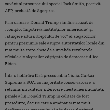
cuvânt al procurorului special Jack Smith, potrivit
AFP, preluată de Agerpres.
Prin urmare, Donald Trump rămâne acuzat de
„complot împotriva instituţiilor americane” şi
„atingere adusă dreptului de vot” al alegătorilor
pentru presiunile sale asupra autorităţilor locale din
mai multe state-cheie de a invalida rezultatele
oficiale ale alegerilor câştigate de democratul Joe
Biden.
Într-o hotărâre fără precedent la 1 iulie, Curtea
Supremă a SUA, cu majoritate conservatoare, a
retrimis instanţelor inferioare chestiunea imunităţii
penale a lui Donald Trump în calitate de fost
preşedinte, decizie care a amânat şi mai mult
desfăşurarea procesului său în dosarul privind