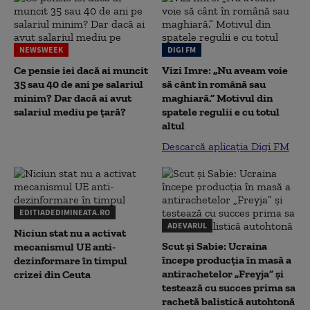
NEWSWEEK
DIGI FM
Ce pensie iei dacă ai muncit
Vizi Imre: „Nu aveam voie
35 sau 40 de ani pe salariul
să cânt în română sau
minim? Dar dacă ai avut
maghiară.” Motivul din
salariul mediu pe țară?
spatele regulii e cu totul
altul
Descarcă aplicația Digi FM
EDITIADEDIMINEATA.RO
ADEVARUL
Niciun stat nu a activat
Scut și Sabie: Ucraina
mecanismul UE anti-
începe producția în masă a
dezinformare în timpul
antirachetelor „Freyja” și
crizei din Ceuta
testează cu succes prima sa
rachetă balistică autohtonă