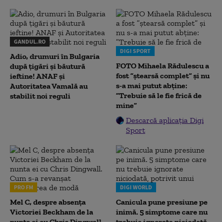
GANDUL.RO
DIGI SPORT
Adio, drumuri în Bulgaria
FOTO Mihaela Rădulescu a
după țigări și băutură
fost ”ștearsă complet” și nu
ieftine! ANAF și
s-a mai putut abține:
Autoritatea Vamală au
”Trebuie să le fie frică de
stabilit noi reguli
mine”
Descarcă aplicația Digi
Sport
PRO FM
DIGI WORLD
Mel C, despre absența
Canicula pune presiune pe
Victoriei Beckham de la
inimă. 5 simptome care nu
nunta ei cu Chris Dingwall.
trebuie ignorate niciodată,