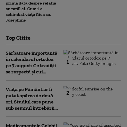
prima dată despre relația
cu tatăl ei. Cum i-a
schimbat viața fiica sa,
Josephine
Top Citite
Sărbătoare importantă
în calendarul ortodox
1
pe 7 august: Ce tradiții
se respectă și cui...
Viața pe Pământ ar fi
2
putut apărea de două
ori. Studiul care pune
sub semnul întrebării...
Medicamentele Colebil