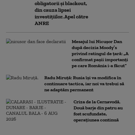
obligatorii și blackout,
din cauza lipsei
investițiilor. Apel către
ANRE
Mesajul lui Nicușor Dan
după decizia Moody’s
privind ratingul de țară: „A
confirmat pașii importanți
pe care România i-a făcut”
Radu Miruță: Rusia își va modifica în
continuare tactica, iar noi va trebui să
ne adaptăm permanent
Criza de la Cernavodă.
Două barje din patru au
fost scufundate,
operațiunea continuă