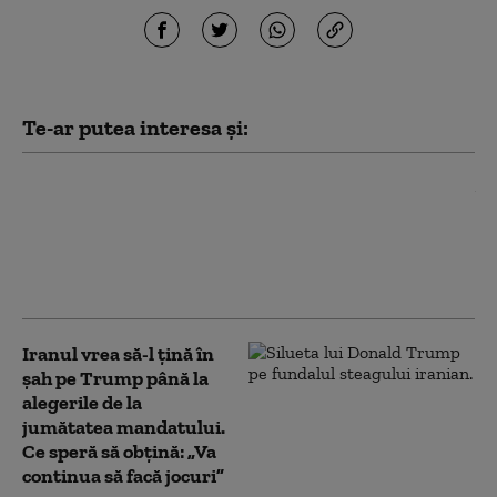
Te-ar putea interesa și:
„Nu există nicio cale de
scăpare”. Cuba, colonia
renegată a SUA: în interiorul
campaniei de presiune a lui
Marco Rubio asupra Havanei
Iranul vrea să-l țină în
șah pe Trump până la
alegerile de la
jumătatea mandatului.
Ce speră să obțină: „Va
continua să facă jocuri”