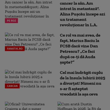
cancer la sân. Am
intrat în metastază".
Alina Pușcău începe azi
un tratament
PE ROZ
revoluționar în L.A.
Ce rol va mai avea, de
fapt, Marius Baciu la
FCSB dacă vine Dan
FANATIK.RO
Petrescu? „Ce faci
după ce-ți dă Auda
șapte?”
Cel mai îndrăgit cuplu
de la Insula Iubirii 2025
a divorțat! Nimeni nu
CANCAN
s-ar fi așteptat
vreodată la așa ceva