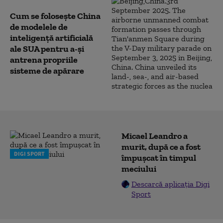
Cum se folosește China
de modelele de
inteligență artificială
ale SUA pentru a-și
antrena propriile
sisteme de apărare
Micael Leandro a
murit, după ce a fost
DIGI SPORT
împușcat în timpul
meciului
Descarcă aplicația Digi
Sport