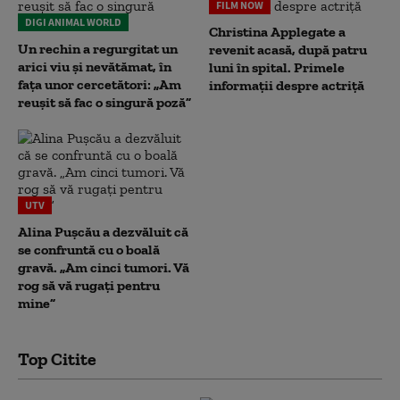
FILM NOW
DIGI ANIMAL WORLD
Christina Applegate a
Un rechin a regurgitat un
revenit acasă, după patru
arici viu și nevătămat, în
luni în spital. Primele
fața unor cercetători: „Am
informații despre actriță
reușit să fac o singură poză”
UTV
Alina Pușcău a dezvăluit că
se confruntă cu o boală
gravă. „Am cinci tumori. Vă
rog să vă rugați pentru
mine”
Top Citite