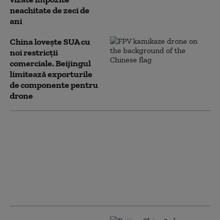
neachitate de zeci de
ani
China lovește SUA cu
noi restricții
comerciale. Beijingul
limitează exporturile
de componente pentru
drone
„China crede că poate
îmblânzi natura”. Cel
mai mare baraj din
lume, într-o zonă
seismică. Risc major
pentru sute de
milioane de oameni