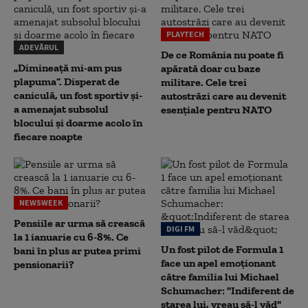
PLAYTECH
ADEVĂRUL
De ce România nu poate fi
„Dimineață mi-am pus
apărată doar cu baze
plapuma”. Disperat de
militare. Cele trei
caniculă, un fost sportiv și-
autostrăzi care au devenit
a amenajat subsolul
esențiale pentru NATO
blocului și doarme acolo în
fiecare noapte
NEWSWEEK
Pensiile ar urma să crească
DIGI FM
la 1 ianuarie cu 6-8%. Ce
Un fost pilot de Formula 1
bani în plus ar putea primi
face un apel emoționant
pensionarii?
către familia lui Michael
Schumacher: "Indiferent de
starea lui, vreau să-l văd"