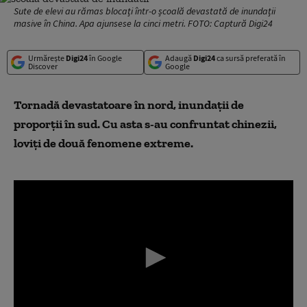
Sute de elevi au rămas blocați într-o școală devastată de inundații
masive în China. Apa ajunsese la cinci metri. FOTO: Captură Digi24
Urmărește
Digi24
în Google
Adaugă
Digi24
ca sursă preferată în
Discover
Google
Tornadă devastatoare în nord, inundații de
proporții în sud. Cu asta s-au confruntat chinezii,
loviți de două fenomene extreme.