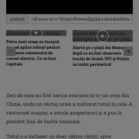
0
embed
seconds
of
0
seconds
Patru mari orașe au început
deja să aplice măsuri pentru
Alertă pe o plajă din Mamaia,
limitarea consumului de
după ce au fost observate
curent electric. Ce va face
bucăți de dronă. ISU și Poliția
Capitala
au izolat perimetrul
Zeci de case au fost serios avariate în tr-un oraș din
China, unde un vârtej uriaș a măturat totul în cale. A
răsturnat mașini, a smuls acoperișuri și a pus la
pământ linii de înaltă tensiune.
Totul s-a încheiat cu doar câțiva răniți, spre