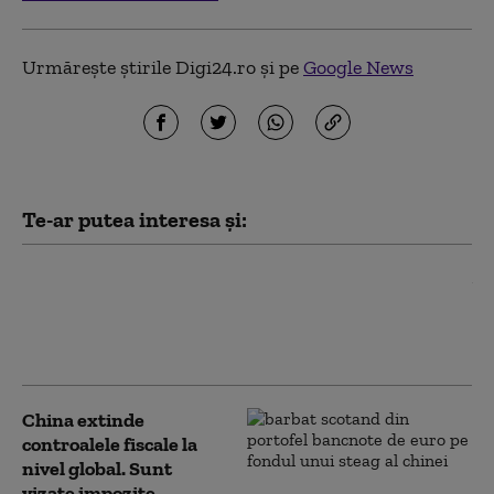
Urmărește știrile Digi24.ro și pe
Google News
Te-ar putea interesa și:
Routerele unei mărci chinezești
conțin o portiță de acces ascunsă care
face rețeaua vulnerabilă: comunică la
fiecare 35 de secunde
China extinde
controalele fiscale la
nivel global. Sunt
vizate impozite