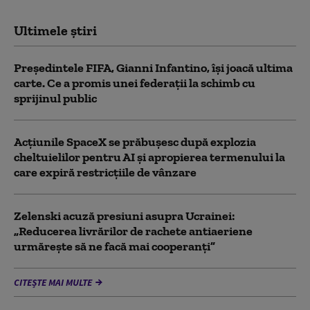
Ultimele știri
Președintele FIFA, Gianni Infantino, îşi joacă ultima
carte. Ce a promis unei federații la schimb cu
sprijinul public
Acţiunile SpaceX se prăbuşesc după explozia
cheltuielilor pentru AI şi apropierea termenului la
care expiră restricţiile de vânzare
Zelenski acuză presiuni asupra Ucrainei:
„Reducerea livrărilor de rachete antiaeriene
urmărește să ne facă mai cooperanți”
CITEȘTE MAI MULTE