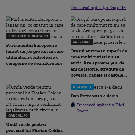
Descarcă aplicația Digi FM
EDITIADEDIMINEATA.RO
ADEVARUL
Parlamentul European a
Orașul european superb de
lansat un joc gratuit în care
care mulți turiști nu au
utilizatorii controlează o
auzit. Are aproape 900 de
campanie de dezinformare
ani de istorie, străduțe de
poveste, canale și castele...
DIGI SPORT
Dan Petrescu s-a decis
Descarcă aplicația Digi
Sport
GANDUL.RO
Undă verde pentru
procesul lui Florian Coldea