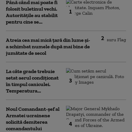
Până când mai poate fi
folosit buletinul vechi.
1
Autoritățile au stabilit
pentru cine se...
2
A treia cea mai mică țară din lume și-
a schimbat numele după mai bine de
jumătate de secol
La câte grade trebuie
setat aerul condiționat
3
în timpul caniculei.
Temperatura...
Noul Comandant-șef al
Armatei ucrainene
solicită demiterea
4
comandantului