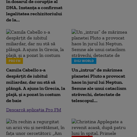
în dosarul de corupție al
DNA. Instanța a confirmat
legalitatea rechizitoriului
de la...
PRO FM
DIGI WORLD
Camila Cabello s-a
Un „intrus” de mărimea
despărțit de iubitul
planetei Pluto a provocat
miliardar, dar nu stă să
haos în jurul lui Neptun.
plângă. A ajuns în Grecia, la
Semne ale unui cataclism
plajă, și a pozat în costum
străvechi, detectate de
de baie
telescopul...
Descarcă aplicația Pro FM