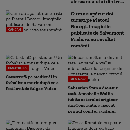
ale scandalului dintre...
Cum au apărut doi
turiști pe Platoul
Bucegi. Imaginile
CANCAN
publicate de Salvamont
Prahova au revoltat
românii
FANATIK.RO
Catastrofă pe stadion! Un
FILM NOW
fotbalist a murit după ce a
Sebastian Stan a devenit
fost lovit de fulger. Video
tată. Annabelle Wallis,
iubita actorului originar
din Constanța, a născut
primul copil al cuplului