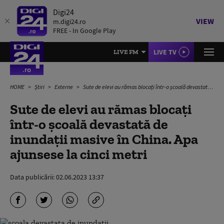
Digi24
VIEW
m.digi24.ro
FREE - In Google Play
LIVE TV
LIVE FM
HOME
Știri
Externe
Sute de elevi au rămas blocați într-o școală devastată de inundații masive în China. Apa ajunsese la cinci metri
Sute de elevi au rămas blocați
într-o școală devastată de
inundații masive în China. Apa
ajunsese la cinci metri
Data publicării:
02.06.2023 13:37