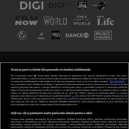
TERMENI ȘI CONDIȚII
POLITICA DE CONFIDENȚIALITATE
Nouă ne pasă ca datele tale personale să rămână confidențiale
Noi și partenerii noștri
30
stocăm și/sau accesăm informații pe dispozitivul dvs., precum identificatorii cookie unici pentru
prelucrarea datelor cu caracter personal. Puteți accepta sau gestiona alegerile dvs. făcând clic mai jos sau în orice moment, pe pagina
ABONARE DIGI TV
cu politica de confidențialitate. Aceste alegeri vor fi raportate partenerilor noștri și nu vă vor afecta navigarea.
Mai multe detalii
Noi si partenerii nostri (retelele de socializare si agentiile de publicitate partenere, precum si furnizorii nostri de servicii de date
analitice) prelucram date pentru a permite website-ului sa functioneze, pentru a personaliza continutul si anunturile publicitare
GESTIONAȚI PREFERINȚELE
afisate in functie de interesele si/sau profilul dvs., pentru a va oferi functionalitati aferente retelelor de socializare si pentru a analiza
traficul pe website. Beneficiati de drepturile prevazute de art. 15-22 din GDPR in legatura cu prelucrarea datelor cu caracter
personal. Aceste drepturi pot fi exercitate prin modalitatea indicata
aici
. Prin click pe “ACCEPT TOATE”, acceptati folosirea tuturor
CODUL DIGI24
Tehnologiilor de tip Cookie, care implica inclusiv acceptul dvs. cu privire la stocarea/accesarea informatiilor de catre Vendor-ii cu
care colaboram. Prin click pe “VREAU SA MODIFIC SETARILE INDIVIDUAL” puteti schimba preferintele in mod individual, mai
putin cele legate de cookie strict necesare pentru functionarea website-ului.
CAMERE WEB
Atât noi, cât și partenerii noștri prelucrăm datele pentru a oferi:
CONTACT/INFO
Stocarea și/sau accesarea informațiilor de pe un dispozitiv. Utilizarea profilurilor pentru selectarea conținutului personalizat.
Dezvoltarea și îmbunătățirea serviciilor. Măsurarea performanței reclamelor. Utilizarea profilurilor pentru selectarea publicității
personalizate. Crearea profilurilor de conținut personalizat. Crearea profilurilor pentru publicitate personalizată. Măsurarea
performanței conținutului. Înțelegerea publicului prin statistici sau combinații de date din surse diferite. Utilizarea de date limitate