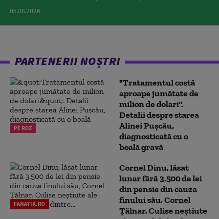
05.08.2026
PARTENERII NOȘTRI
"Tratamentul costă
aproape jumătate de
milion de dolari".
Detalii despre starea
Alinei Pușcău,
PE ROZ
diagnosticată cu o
boală gravă
Cornel Dinu, lăsat
lunar fără 3.500 de lei
din pensie din cauza
finului său, Cornel
FANATIK.RO
Țălnar. Culise neștiute