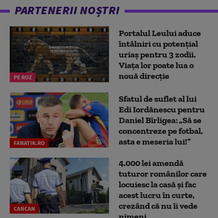
PARTENERII NOȘTRI
Portalul Leului aduce
întâlniri cu potențial
uriaș pentru 3 zodii.
Viața lor poate lua o
nouă direcție
PE ROZ
Sfatul de suflet al lui
Edi Iordănescu pentru
Daniel Bîrligea: „Să se
concentreze pe fotbal,
asta e meseria lui!”
FANATIK.RO
4.000 lei amendă
tuturor românilor care
locuiesc la casă și fac
acest lucru în curte,
crezând că nu îi vede
CANCAN
nimeni