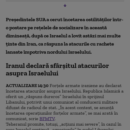
Președintele SUA a cerut încetarea ostilităților într-
o postare pe rețelele de socializare în această
dimineață, după ce Israelul a lovit astăzi mai multe
ținte din Iran, ca răspuns la atacurile cu rachete
lansate împotriva nordului Israelului.
Iranul declară sfârșitul atacurilor
asupra Israelului
ACTUALIZARE 14:30
Forțele armate iraniene au declarat
încetarea atacurilor asupra Israelului. Republica Islamică a
oferit un „răspuns dureros” Israelului în sprijinul
Libanului, potrivit unui comunicat al conducerii militare
difuzat de radioul de stat. „În acest context, se anunță
încetarea operațiunilor forțelor armate”, se mai arată în
comunicat, scrie
BFMTV
.
Teheranul promite, totuși, „acțiuni mai severe”, în cazul în
care Israelul continuă „agresiunile” în sudul Libanului.