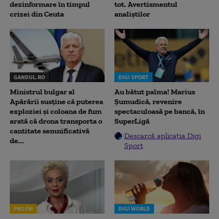
dezinformare în timpul
tot. Avertismentul
crizei din Ceuta
analiștilor
GANDUL.RO
DIGI SPORT
Ministrul bulgar al
Au bătut palma! Marius
Apărării susține că puterea
Șumudică, revenire
exploziei și coloana de fum
spectaculoasă pe bancă, în
arată că drona transporta o
SuperLigă
cantitate semnificativă
Descarcă aplicația Digi
de...
Sport
PRO FM
DIGI WORLD