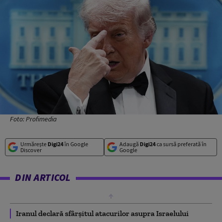
Foto: Profimedia
Urmărește
Digi24
în Google
Adaugă
Digi24
ca sursă preferată în
Discover
Google
DIN ARTICOL
Iranul declară sfârșitul atacurilor asupra Israelului