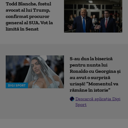
Todd Blanche, fostul
avocat al lui Trump,
confirmat procuror
general al SUA. Vot la
limită în Senat
S-au dus la biserică
pentru nunta lui
Ronaldo cu Georgina și
au avut o surpriză
uriașă! ”Momentul va
DIGI SPORT
rămâne în istorie”
Descarcă aplicația Digi
Sport