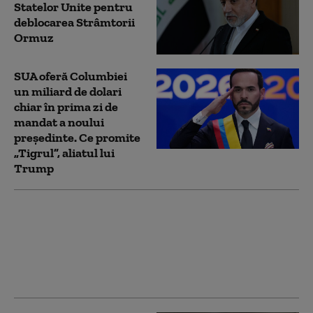
Statelor Unite pentru
deblocarea Strâmtorii
Ormuz
SUA oferă Columbiei
un miliard de dolari
chiar în prima zi de
mandat a noului
președinte. Ce promite
„Tigrul”, aliatul lui
Trump
Diplomaţia rusă acuză
Ucraina şi UE că
încearcă să atragă
Georgia într-un nou
război cu Moscova