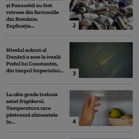
și Panzcebil au fost
retrase din farmaciile
din România.
2
Explicația...
Nivelul scăzut al
Dunării a scos la iveală
Podul lui Constantin,
din timpul Imperiului...
3
La câte grade trebuie
setat frigiderul.
Temperatura care
păstrează alimentele
4
în...