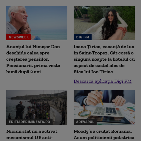
NEWSWEEK
DIGI FM
Anunțul lui Nicușor Dan
Ioana Țiriac, vacanță de lux
deschide calea spre
în Saint-Tropez. Cât costă o
creșterea pensiilor.
singură noapte la hotelul cu
Pensionarii, prima veste
aspect de castel ales de
bună după 2 ani
fiica lui Ion Țiriac
Descarcă aplicația Digi FM
EDITIADEDIMINEATA.RO
ADEVARUL
Niciun stat nu a activat
Moody’s a cruțat România.
mecanismul UE anti-
Acum politicienii pot strica