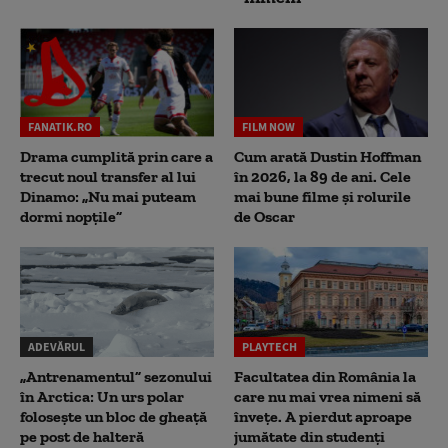
FANATIK.RO
FILM NOW
Drama cumplită prin care a
Cum arată Dustin Hoffman
trecut noul transfer al lui
în 2026, la 89 de ani. Cele
Dinamo: „Nu mai puteam
mai bune filme și rolurile
dormi nopțile”
de Oscar
ADEVĂRUL
PLAYTECH
„Antrenamentul” sezonului
Facultatea din România la
în Arctica: Un urs polar
care nu mai vrea nimeni să
folosește un bloc de gheață
înveţe. A pierdut aproape
pe post de halteră
jumătate din studenţi