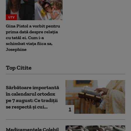
UTV
Gina Pistol a vorbit pentru
prima dată despre relația
cu tatăl ei. Cum i-a
schimbat viața fiica sa,
Josephine
Top Citite
Sărbătoare importantă
în calendarul ortodox
pe 7 august: Ce tradiții
se respectă și cui...
1
Medicamentele Colebil