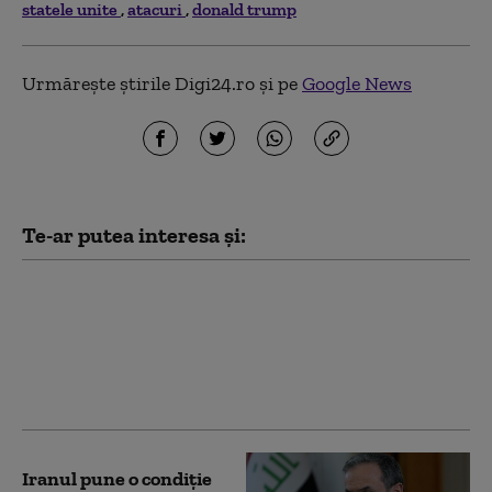
statele unite
atacuri
donald trump
Urmărește știrile Digi24.ro și pe
Google News
Te-ar putea interesa și:
Omanul avertizează că
atacurile asupra
navelor în Strâmtoarea
Ormuz pot afecta
negocierile cu Iranul
Iranul pune o condiție