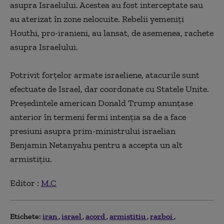
asupra Israelului. Acestea au fost interceptate sau
au aterizat în zone nelocuite. Rebelii yemeniți
Houthi, pro-iranieni, au lansat, de asemenea, rachete
asupra Israelului.
Potrivit forțelor armate israeliene, atacurile sunt
efectuate de Israel, dar coordonate cu Statele Unite.
Președintele american Donald Trump anunțase
anterior în termeni fermi intenția sa de a face
presiuni asupra prim-ministrului israelian
Benjamin Netanyahu pentru a accepta un alt
armistițiu.
Editor :
M.C
Etichete:
iran
israel
acord
armistitiu
razboi