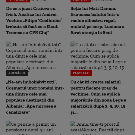
De ce a jucat Craiova cu
Soția lui Matt Damon,
frică. Analiza lui Andrei
frumoasa balului într-o
Vochin: „Filipe ‘Coelhinho’
rochie albastru regal,
trebuia să facă ce a făcut
mulată pe corp. Luciana a
Tromso cu CFR Cluj”
furat atenția la Seul
ADEVĂRUL
PLAYTECH
„Ne-am îmbolnăvit toți”.
Cu cât îți crește salariul
Coșmarul unor români într-
pentru fiecare prag de
una dintre cele mai
vechime. Cum se aplică
populare destinații din
majorările din noua Lege a
Albania: „Apa mirosea a
salarizării după 3, 5, 10, 15
canalizare”
și...