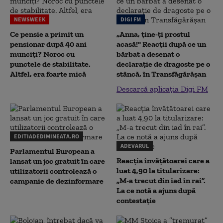
NEWSWEEK
DIGI FM
Ce pensie a primit un
„Anna, ţine-ţi prostul
pensionar după 40 ani
acasă!" Reacţii după ce un
munciți? Noroc cu
bărbat a desenat o
punctele de stabilitate.
declaraţie de dragoste pe o
Altfel, era foarte mică
stâncă, în Transfăgărăşan
Descarcă aplicația Digi FM
EDITIADEDIMINEATA.RO
ADEVARUL
Parlamentul European a
Reacția învățătoarei care a
lansat un joc gratuit în care
luat 4,90 la titularizare:
utilizatorii controlează o
„M-a trecut din iad în rai”.
campanie de dezinformare
La ce notă a ajuns după
contestație