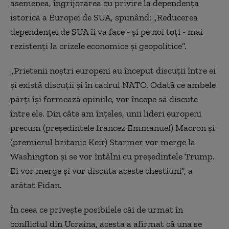
asemenea, îngrijorarea cu privire la dependenţa
istorică a Europei de SUA, spunând: „Reducerea
dependenţei de SUA îi va face - şi pe noi toţi - mai
rezistenţi la crizele economice şi geopolitice”.
„Prietenii noştri europeni au început discuţii între ei
şi există discuţii şi în cadrul NATO. Odată ce ambele
părţi îşi formează opiniile, vor începe să discute
între ele. Din câte am înţeles, unii lideri europeni
precum (preşedintele francez Emmanuel) Macron şi
(premierul britanic Keir) Starmer vor merge la
Washington şi se vor întâlni cu preşedintele Trump.
Ei vor merge şi vor discuta aceste chestiuni”, a
arătat Fidan.
În ceea ce priveşte posibilele căi de urmat în
conflictul din Ucraina, acesta a afirmat că una se