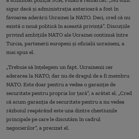
a schimbat poziţia SUA, Fidan a remarcat: „Nu sunt
sigur dacă şi administraţia anterioară a fost în
favoarea aderării Ucrainei la NATO. Deci, cred că nu
există o nouă politică în această privinţă”. Discuţiile
privind ambiţiile NATO ale Ucrainei continuă între
Turcia, partenerii europeni şi oficialii ucraineni, a
mai spus el.
„Trebuie să înţelegem un fapt. Ucrainenii cer
aderarea la NATO, dar nu de dragul de a fi membru
NATO. Este doar pentru a vedea o garanţie de
securitate pentru propria lor ţară”, a arătat el. „Cred
că acum garanţia de securitate pentru a nu vedea
războiul reapărând este una dintre chestiunile
principale pe care le discutăm în cadrul
negocierilor”, a precizat el.