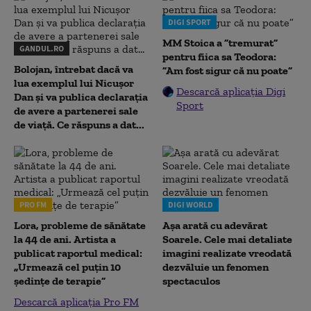
DIGI SPORT
MM Stoica a ”tremurat”
GANDUL.RO
pentru fiica sa Teodora:
Bolojan, întrebat dacă va
”Am fost sigur că nu poate”
lua exemplul lui Nicușor
Descarcă aplicația Digi
Dan și va publica declarația
Sport
de avere a partenerei sale
de viață. Ce răspuns a dat...
PRO FM
DIGI WORLD
Lora, probleme de sănătate
Așa arată cu adevărat
la 44 de ani. Artista a
Soarele. Cele mai detaliate
publicat raportul medical:
imagini realizate vreodată
„Urmează cel puțin 10
dezvăluie un fenomen
ședințe de terapie”
spectaculos
Descarcă aplicația Pro FM