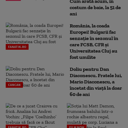
Cum arată acum, în
costum de baie, la 51 de
ani
România, la coada
Europei! Bulgarii fac
senzație în sezonul în
care FCSB, CFR și
FANATIK.RO
Universitatea Cluj au
fost umilite
Doliu pentru Dan
Diaconescu. Fratele lui,
Mario Diaconescu, a
CANCAN
încetat din viață la doar
60 de ani
FANATIK.RO
FILM NOW