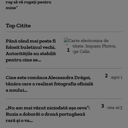
rog să vă rugați pentru
mine”
Top Citite
Până când mai poate fi
folosit buletinul vechi.
1
Autoritățile au stabilit
pentru cine se...
2
Cine este românca Alecsandra Drăgoi,
tânăra care a realizat fotografia oficială
a noului...
3
„Nu am mai văzut niciodată așa ceva”:
Rusia a doborât o dronă portugheză
rară și o va...