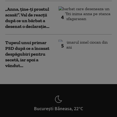
„Anna, ţine-ţi prostul
acasă!”. Val de reacții
4
după ce un bărbat a
desenat o declarație...
Tupeul unui primar
5
PSD după ce a încasat
despăgubiri pentru
secetă, iar apoi a
vândut...
București Băneasa, 22°C