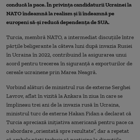
conducă la pace. În privinţa candidaturii Ucrainei la
NATO îndeamnă la realism şi îi îndeamnă pe
europeni să-şi reducă dependenţa de SUA.
Turcia, membră NATO, a intermediat discuţiile între
părţile beligerante la câteva luni după invazia Rusiei
în Ucraina în 2022, contribuind la asigurarea unui
acord pentru trecerea în siguranţă a exporturilor de
cereale ucrainene prin Marea Neagră.
Vorbind alături de ministrul rus de externe Serghei
Lavrov, aflat în vizită la Ankara în ziua în care se
împlineau trei ani de la invazia rusă în Ucraina,
ministrul turc de externe Hakan Fidan a declarat că
Turcia apreciază iniţiativa americană pentru pace ca
o abordare „orientată spre rezultate”, dar a repetat
că ambele părţi trebuie să participe la discuţiile