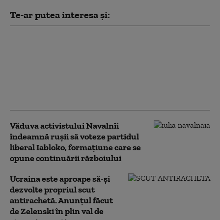
Te-ar putea interesa și:
UE permite Ucrainei să
cumpere rachete Patriot
din afara Uniunii.
Fondurile pot proveni din
împrumutul de 90 de
miliarde de euro
Văduva activistului Navalnîi
îndeamnă ruşii să voteze partidul
liberal Iabloko, formațiune care se
opune continuării războiului
Ucraina este aproape să-și
dezvolte propriul scut
antirachetă. Anunțul făcut
de Zelenski în plin val de