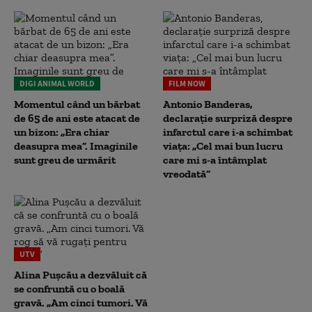
DIGI ANIMAL WORLD
FILM NOW
Momentul când un bărbat
Antonio Banderas,
de 65 de ani este atacat de
declarație surpriză despre
un bizon: „Era chiar
infarctul care i-a schimbat
deasupra mea”. Imaginile
viața: „Cel mai bun lucru
sunt greu de urmărit
care mi s-a întâmplat
vreodată”
UTV
Alina Pușcău a dezvăluit că
se confruntă cu o boală
gravă. „Am cinci tumori. Vă