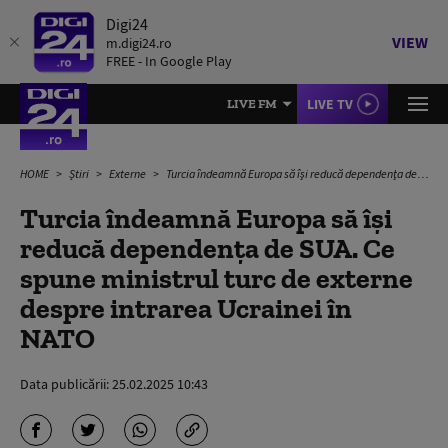
Digi24
VIEW
m.digi24.ro
FREE - In Google Play
LIVE TV
LIVE FM
HOME
Știri
Externe
Turcia îndeamnă Europa să îşi reducă dependenţa de SUA. Ce spune ministrul turc de externe despre intrarea Ucrainei în NATO
Turcia îndeamnă Europa să îşi
reducă dependenţa de SUA. Ce
spune ministrul turc de externe
despre intrarea Ucrainei în
NATO
Data publicării:
25.02.2025 10:43