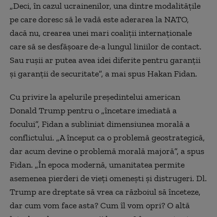
„Deci, în cazul ucrainenilor, una dintre modalităţile
pe care doresc să le vadă este aderarea la NATO,
dacă nu, crearea unei mari coaliţii internaţionale
care să se desfăşoare de-a lungul liniilor de contact.
Sau ruşii ar putea avea idei diferite pentru garanţii
şi garanţii de securitate”, a mai spus Hakan Fidan.
Cu privire la apelurile preşedintelui american
Donald Trump pentru o „încetare imediată a
focului”, Fidan a subliniat dimensiunea morală a
conflictului. „A început ca o problemă geostrategică,
dar acum devine o problemă morală majoră”, a spus
Fidan. „În epoca modernă, umanitatea permite
asemenea pierderi de vieţi omeneşti şi distrugeri. Dl.
Trump are dreptate să vrea ca războiul să înceteze,
dar cum vom face asta? Cum îl vom opri? O altă