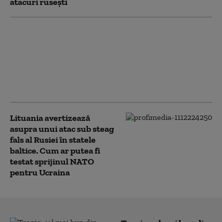
atacuri rusești
„O perioadă dificilă
pentru Europa”. Bătrânul
continent, afectat de
războaiele din Ucraina și
Iran, incendii forestiere și
migrație
Lituania avertizează
asupra unui atac sub steag
fals al Rusiei în statele
baltice. Cum ar putea fi
testat sprijinul NATO
pentru Ucraina