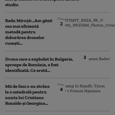
studiu
Radu Miruță: „Am găsit
2
cea mai eficientă
metodă pentru
doborârea dronelor
rusești...
3
Drona care a explodat în Bulgaria,
aproape de România, a fost
identificată. Ce arată...
Mii de fani s-au strâns
4
la o catedrală pentru
nunta lui Cristiano
Ronaldo şi Georgina...