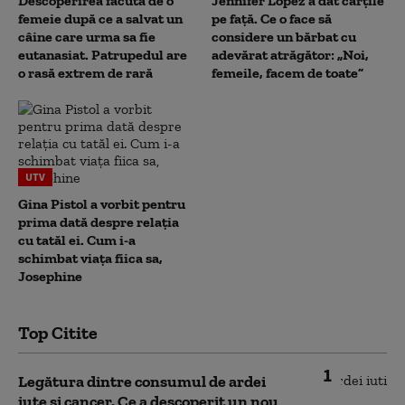
Descoperirea făcută de o
Jennifer Lopez a dat cărțile
femeie după ce a salvat un
pe față. Ce o face să
câine care urma sa fie
considere un bărbat cu
eutanasiat. Patrupedul are
adevărat atrăgător: „Noi,
o rasă extrem de rară
femeile, facem de toate”
UTV
Gina Pistol a vorbit pentru
prima dată despre relația
cu tatăl ei. Cum i-a
schimbat viața fiica sa,
Josephine
Top Citite
1
Legătura dintre consumul de ardei
iute și cancer. Ce a descoperit un nou