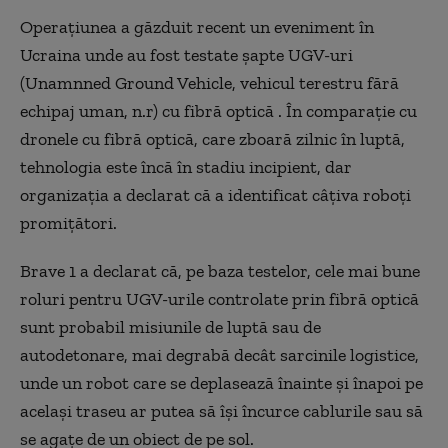
Operațiunea a găzduit recent un eveniment în
Ucraina unde au fost testate șapte UGV-uri
(Unamnned Ground Vehicle, vehicul terestru fără
echipaj uman, n.r) cu fibră optică . În comparație cu
dronele cu fibră optică, care zboară zilnic în luptă,
tehnologia este încă în stadiu incipient, dar
organizația a declarat că a identificat câțiva roboți
promițători.
Brave 1 a declarat că, pe baza testelor, cele mai bune
roluri pentru UGV-urile controlate prin fibră optică
sunt probabil misiunile de luptă sau de
autodetonare, mai degrabă decât sarcinile logistice,
unde un robot care se deplasează înainte și înapoi pe
același traseu ar putea să își încurce cablurile sau să
se agațe de un obiect de pe sol.