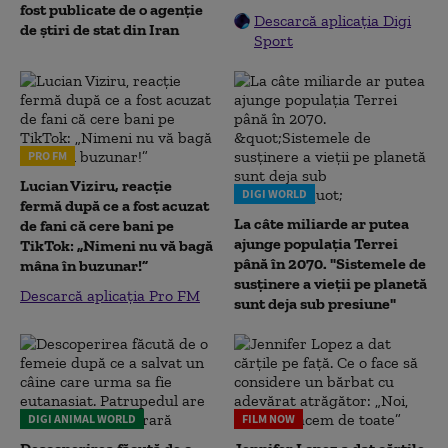
fost publicate de o agenție
Descarcă aplicația Digi
de știri de stat din Iran
Sport
PRO FM
Lucian Viziru, reacție
DIGI WORLD
fermă după ce a fost acuzat
La câte miliarde ar putea
de fani că cere bani pe
ajunge populația Terrei
TikTok: „Nimeni nu vă bagă
până în 2070. "Sistemele de
mâna în buzunar!”
susținere a vieții pe planetă
Descarcă aplicația Pro FM
sunt deja sub presiune"
DIGI ANIMAL WORLD
FILM NOW