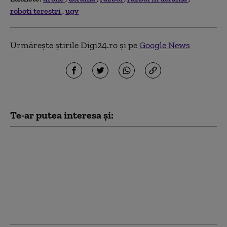
roboti terestri
ugv
Urmărește știrile Digi24.ro și pe
Google News
Te-ar putea interesa și:
Seulul se teme că Rusia
îi va furniza lui Kim
Jong-un tehnologie
pentru drone în
schimbul trimiterii de
trupe suplimentare în
Ucraina