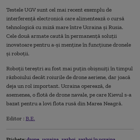
Testele UGV sunt cel mai recent exemplu de
interferență electronică care alimentează o cursă
tehnologică cu miză mare între Ucraina și Rusia.
Cele două armate caută în permanență soluții
inovatoare pentru a-și menține în funcțiune dronele
și roboții.
Roboții tereștri au fost mai puțin obișnuiți în timpul
războiului decât roiurile de drone aeriene, dar joacă
deja un rol important. Ucraina operează, de
asemenea, o flotă de drone navale, pe care Kievul s-a
bazat pentru a lovi flota rusă din Marea Neagră.
Editor :
B.E.
Etichete:
drone
ucraina
razboi
razboi în ucraina