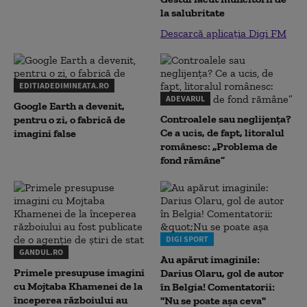
la salubritate
Descarcă aplicația Digi FM
EDITIADEDIMINEATA.RO
ADEVARUL
Google Earth a devenit,
Controalele sau neglijența?
pentru o zi, o fabrică de
Ce a ucis, de fapt, litoralul
imagini false
românesc: „Problema de
fond rămâne”
DIGI SPORT
GANDUL.RO
Au apărut imaginile:
Primele presupuse imagini
Darius Olaru, gol de autor
cu Mojtaba Khamenei de la
în Belgia! Comentatorii:
începerea războiului au
"Nu se poate așa ceva"