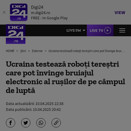
Digi24
VIEW
m.digi24.ro
FREE - In Google Play
LIVE TV
LIVE FM
HOME
Știri
Externe
Ucraina testează roboți tereștri care pot învinge bruiajul electronic al rușilor de pe câmpul de luptă
Ucraina testează roboți tereștri
care pot învinge bruiajul
electronic al rușilor de pe câmpul
de luptă
Data actualizării:
10.04.2025 22:38
Data publicării:
10.04.2025 20:42