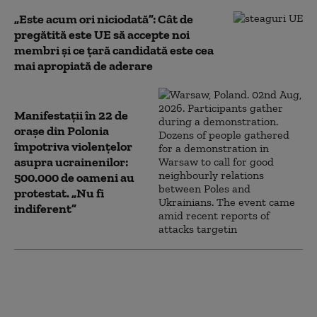
„Este acum ori niciodată”: Cât de
pregătită este UE să accepte noi
membri și ce țară candidată este cea
mai apropiată de aderare
Manifestații în 22 de
orașe din Polonia
împotriva violențelor
asupra ucrainenilor:
500.000 de oameni au
protestat. „Nu fi
indiferent”
Atac asupra unui
depozit OMS din
Ucraina. Proviziile