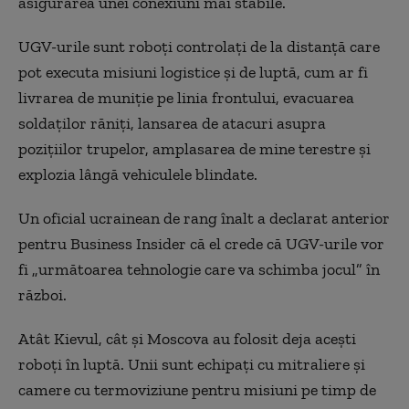
asigurarea unei conexiuni mai stabile.
UGV-urile sunt roboți controlați de la distanță care
pot executa misiuni logistice și de luptă, cum ar fi
livrarea de muniție pe linia frontului, evacuarea
soldaților răniți, lansarea de atacuri asupra
pozițiilor trupelor, amplasarea de mine terestre și
explozia lângă vehiculele blindate.
Un oficial ucrainean de rang înalt a declarat anterior
pentru Business Insider că el crede că UGV-urile vor
fi „următoarea tehnologie care va schimba jocul” în
război.
Atât Kievul, cât și Moscova au folosit deja acești
roboți în luptă. Unii sunt echipați cu mitraliere și
camere cu termoviziune pentru misiuni pe timp de