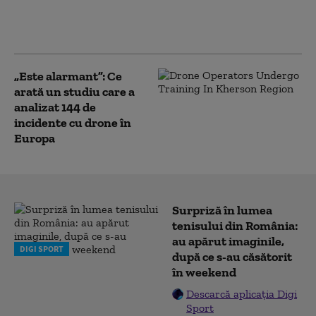
medicale erau
destinate unităților
sanitare din prima linie
„Este alarmant”: Ce
arată un studiu care a
analizat 144 de
incidente cu drone în
Europa
Surpriză în lumea
tenisului din România:
au apărut imaginile,
DIGI SPORT
după ce s-au căsătorit
în weekend
Descarcă aplicația Digi
Sport