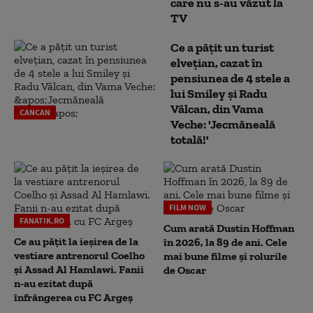
care nu s-au văzut la
TV
Ce a pățit un turist
elvețian, cazat în
pensiunea de 4 stele a
lui Smiley și Radu
Vâlcan, din Vama
CANCAN
Veche: 'Jecmăneală
totală!'
FILM NOW
FANATIK.RO
Cum arată Dustin Hoffman
Ce au pățit la ieșirea de la
în 2026, la 89 de ani. Cele
vestiare antrenorul Coelho
mai bune filme și rolurile
și Assad Al Hamlawi. Fanii
de Oscar
n-au ezitat după
înfrângerea cu FC Argeș