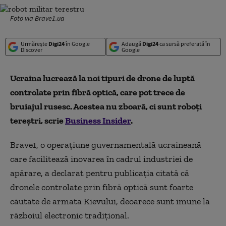
Foto via Brave1.ua
Urmărește
Digi24
în Google
Adaugă
Digi24
ca sursă preferată în
Discover
Google
Ucraina lucrează la noi tipuri de drone de luptă
controlate prin fibră optică, care pot trece de
bruiajul rusesc. Acestea nu zboară, ci sunt roboți
tereștri, scrie
Business Insider
.
Brave1, o operațiune guvernamentală ucraineană
care facilitează inovarea în cadrul industriei de
apărare, a declarat pentru publicația citată că
dronele controlate prin fibră optică sunt foarte
căutate de armata Kievului, deoarece sunt imune la
războiul electronic tradițional.