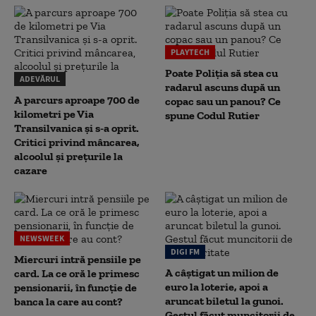
PLAYTECH
Poate Poliția să stea cu
ADEVĂRUL
radarul ascuns după un
A parcurs aproape 700 de
copac sau un panou? Ce
kilometri pe Via
spune Codul Rutier
Transilvanica și s-a oprit.
Critici privind mâncarea,
alcoolul și prețurile la
cazare
NEWSWEEK
DIGI FM
Miercuri intră pensiile pe
A câștigat un milion de
card. La ce oră le primesc
euro la loterie, apoi a
pensionarii, în funcție de
aruncat biletul la gunoi.
banca la care au cont?
Gestul făcut muncitorii de