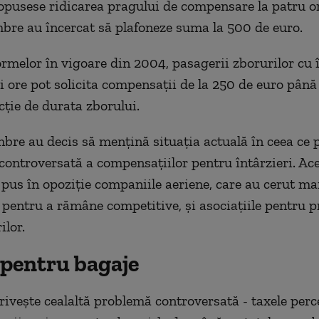
pusese ridicarea pragului de compensare la patru or
bre au încercat să plafoneze suma la 500 de euro.
melor în vigoare din 2004, pasagerii zborurilor cu î
ei ore pot solicita compensaţii de la 250 de euro până
cţie de durata zborului.
bre au decis să menţină situaţia actuală în ceea ce 
controversată a compensaţiilor pentru întârzieri. Ac
pus în opoziţie companiile aeriene, care au cerut ma
e pentru a rămâne competitive, şi asociaţiile pentru p
lor.
 pentru bagaje
priveşte cealaltă problemă controversată - taxele per