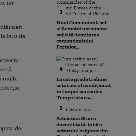
e, iar
3
Noul Comandant-șef
ntârzieri
al Armatei ucrainene
solicită demiterea
 la 600 de
comandantului
Forțelor...
priveşte
4
eastă
i multă
La câte grade trebuie
setat aerul condiționat
rotecţia
în timpul caniculei.
Temperatura...
5
Sebastian Stan a
devenit tată. Iubita
cepute de
actorului originar din