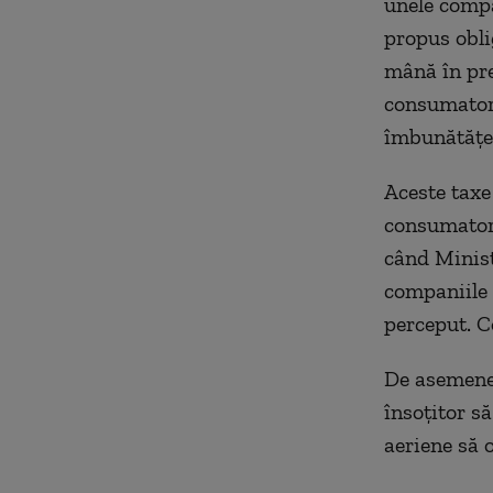
unele compa
propus obli
mână în preţ
consumatori
îmbunătăţea
Aceste taxe 
consumatori
când Minist
companiile 
perceput. C
De asemenea
însoţitor să
aeriene să o