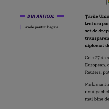
DIN ARTICOL
Ţările Uniu
trei ore p
Taxele pentru bagaje
set de drep
transparenţ
diplomat de
Cele 27 de
European, c
Reuters, po
Parlamentul
unui pachet
mai bine de