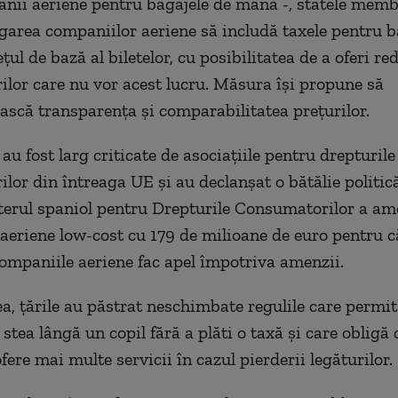
nii aeriene pentru bagajele de mână -, statele memb
garea companiilor aeriene să includă taxele pentru b
ul de bază al biletelor, cu posibilitatea de a oferi re
lor care nu vor acest lucru. Măsura îşi propune să
scă transparenţa şi comparabilitatea preţurilor.
au fost larg criticate de asociaţiile pentru drepturile
lor din întreaga UE şi au declanşat o bătălie politic
erul spaniol pentru Drepturile Consumatorilor a a
aeriene low-cost cu 179 de milioane de euro pentru c
ompaniile aeriene fac apel împotriva amenzii.
, ţările au păstrat neschimbate regulile care permit
 stea lângă un copil fără a plăti o taxă şi care obligă
fere mai multe servicii în cazul pierderii legăturilor.