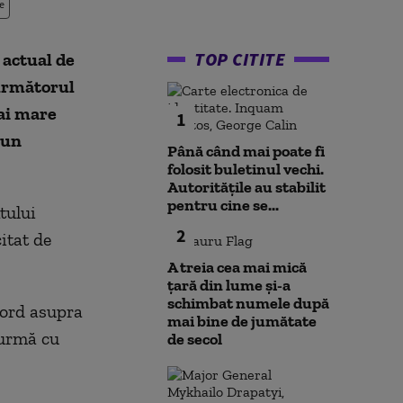
e
TOP CITITE
 actual de
 următorul
mai mare
1
 un
Până când mai poate fi
folosit buletinul vechi.
Autoritățile au stabilit
pentru cine se...
tului
2
itat de
A treia cea mai mică
țară din lume și-a
schimbat numele după
cord asupra
mai bine de jumătate
 urmă cu
de secol