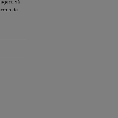
agerii să
ermis de