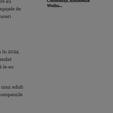
Constanța, Annabelle
re au
Wallis...
agajele de
duceri
ă în 2024,
mendat
ă le-au
 unui adult
 companiile