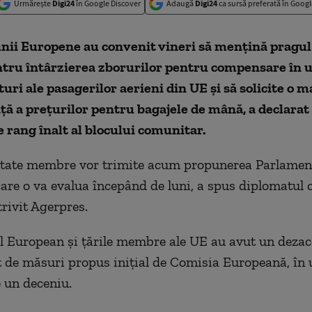
Urmărește
Digi24
în Google Discover
Adaugă
Digi24
ca sursă preferată în Googl
nii Europene au convenit vineri să menţină pragul
entru întârzierea zborurilor pentru compensare în
turi ale pasagerilor aerieni din UE şi să solicite o 
ă a preţurilor pentru bagajele de mână, a declarat
 rang înalt al blocului comunitar.
 state membre vor trimite acum propunerea Parlamen
are o va evalua începând de luni, a spus diplomatul c
trivit Agerpres.
 European şi ţările membre ale UE au avut un deza
 de măsuri propus iniţial de Comisia Europeană, în
 un deceniu.