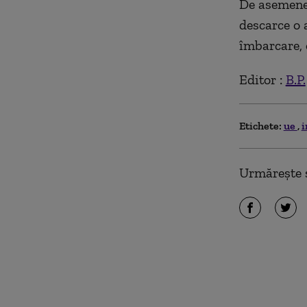
De asemenea
descarce o 
îmbarcare, 
Editor :
B.P.
Etichete:
ue
i
Urmărește ș