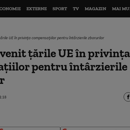
CONOMIE
EXTERNE
SPORT
TV
MAGAZIN
MAI MU
ările UE în privința compensaţiilor pentru întârzierile zborurilor
venit țările UE în privința
iilor pentru întârzierile
r
1:18