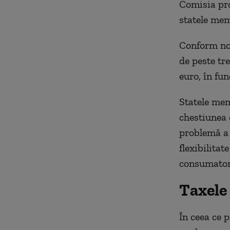
Comisia pro
statele mem
Conform nor
de peste tr
euro, în fun
Statele mem
chestiunea 
problemă a 
flexibilitat
consumatori
Taxele
În ceea ce 