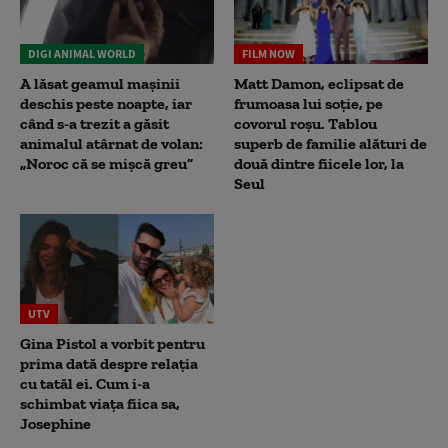
DIGI ANIMAL WORLD
FILM NOW
A lăsat geamul mașinii
Matt Damon, eclipsat de
deschis peste noapte, iar
frumoasa lui soție, pe
când s-a trezit a găsit
covorul roșu. Tablou
animalul atârnat de volan:
superb de familie alături de
„Noroc că se mișcă greu”
două dintre fiicele lor, la
Seul
UTV
Gina Pistol a vorbit pentru
prima dată despre relația
cu tatăl ei. Cum i-a
schimbat viața fiica sa,
Josephine