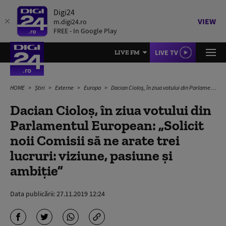
Digi24
VIEW
m.digi24.ro
FREE - In Google Play
LIVE TV
LIVE FM
HOME
Știri
Externe
Europa
Dacian Cioloș, în ziua votului din Parlamentul European: „Solicit noii Comisii să ne arate trei lucruri: viziune, pasiune și ambiție”
Dacian Cioloș, în ziua votului din
Parlamentul European: „Solicit
noii Comisii să ne arate trei
lucruri: viziune, pasiune și
ambiție”
Data publicării:
27.11.2019 12:24