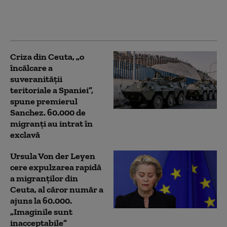
„Made in Europe”.
Accentul se mută de la
țări la produse
Criza din Ceuta, „o
încălcare a
suveranității
teritoriale a Spaniei”,
spune premierul
Sanchez. 60.000 de
migranţi au intrat în
exclavă
Ursula Von der Leyen
cere expulzarea rapidă
a migranţilor din
Ceuta, al căror număr a
ajuns la 60.000.
„Imaginile sunt
inacceptabile”