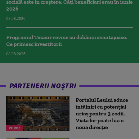
socială este în creștere. Câți beneficiari erau în iunie
2026
08.08.2026
Programul Tezaur revine cu dobânzi avantajoase.
Ce primesc investitorii
08.08.2026
PARTENERII NOȘTRI
Portalul Leului aduce
întâlniri cu potențial
uriaș pentru 3 zodii.
Viața lor poate lua o
nouă direcție
PE ROZ