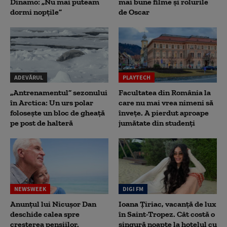
Dinamo: „Nu mai puteam
mai bune filme și rolurile
dormi nopțile”
de Oscar
ADEVĂRUL
PLAYTECH
„Antrenamentul” sezonului
Facultatea din România la
în Arctica: Un urs polar
care nu mai vrea nimeni să
folosește un bloc de gheață
înveţe. A pierdut aproape
pe post de halteră
jumătate din studenţi
NEWSWEEK
DIGI FM
Anunțul lui Nicușor Dan
Ioana Țiriac, vacanță de lux
deschide calea spre
în Saint-Tropez. Cât costă o
creșterea pensiilor.
singură noapte la hotelul cu