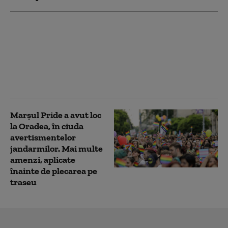
Comisia Europeană
acordă Ucrainei încă
3,47 miliarde de euro
pentru drone, rachete
și avioane de luptă
Gripen
Marșul Pride a avut loc
la Oradea, în ciuda
avertismentelor
jandarmilor. Mai multe
amenzi, aplicate
înainte de plecarea pe
traseu