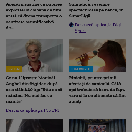
Apărării susține că puterea
Șumudică, revenire
exploziei și coloana de fum
spectaculoasă pe bancă, în
arată că drona transporta o
SuperLigă
cantitate semnificativă
Descarcă aplicația Digi
de...
Sport
PRO FM
DIGI WORLD
Ce nu-i lipsește Monicăi
Rinichii, printre primii
Anghel din frigider, după
afectați de caniculă. Câtă
ce a slăbit 40 kg: “Știu ce să
apă trebuie să bem, de fapt,
mănânc. Nu mai fac ca
vara și la ce alimente să fim
înainte”
atenți
Descarcă aplicația Pro FM