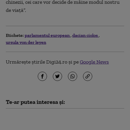
chinezii, cei care vor decide de mâine modul nostru
de viață”.
Etichete:
parlamentul european
dacian ciolos
ursula von der leyen
Urmărește știrile Digi24.ro și pe
Google News
Te-ar putea interesa și:
Țările UE vor să
redefinească eticheta