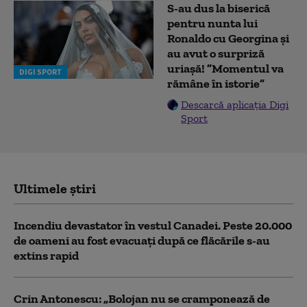
S-au dus la biserică
pentru nunta lui
Ronaldo cu Georgina și
au avut o surpriză
uriașă! ”Momentul va
DIGI SPORT
rămâne în istorie”
Descarcă aplicația Digi
Sport
Ultimele știri
Incendiu devastator în vestul Canadei. Peste 20.000
de oameni au fost evacuați după ce flăcările s-au
extins rapid
Crin Antonescu: „Bolojan nu se cramponează de