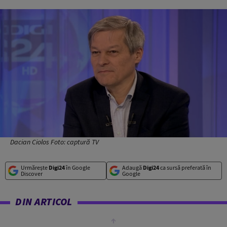
Dacian Ciolos Foto: captură TV
Urmărește
Digi24
în Google
Adaugă
Digi24
ca sursă preferată în
Discover
Google
DIN ARTICOL