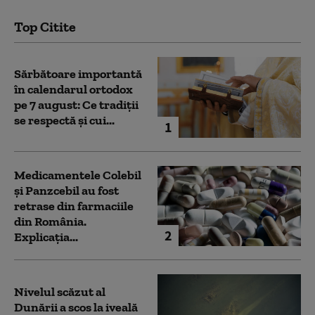
Top Citite
Sărbătoare importantă
în calendarul ortodox
pe 7 august: Ce tradiții
se respectă și cui...
1
Medicamentele Colebil
și Panzcebil au fost
retrase din farmaciile
din România.
2
Explicația...
Nivelul scăzut al
Dunării a scos la iveală