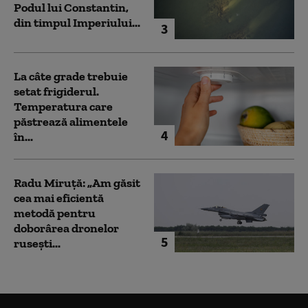
Podul lui Constantin,
din timpul Imperiului...
3
La câte grade trebuie
setat frigiderul.
Temperatura care
păstrează alimentele
4
în...
Radu Miruță: „Am găsit
cea mai eficientă
metodă pentru
doborârea dronelor
5
rusești...