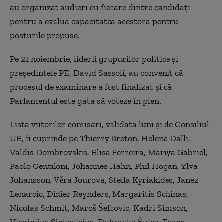
au organizat audieri cu fiecare dintre candidaţi
pentru a evalua capacitatea acestora pentru
posturile propuse.
Pe 21 noiembrie, liderii grupurilor politice şi
preşedintele PE, David Sassoli, au convenit că
procesul de examinare a fost finalizat şi că
Parlamentul este gata să voteze în plen.
Lista viitorilor comisari, validată luni şi de Consiliul
UE, îi cuprinde pe Thierry Breton, Helena Dalli,
Valdis Dombrovskis, Elisa Ferreira, Mariya Gabriel,
Paolo Gentiloni, Johannes Hahn, Phil Hogan, Ylva
Johansson, Věra Jourova, Stella Kyriakides, Janez
Lenarcic, Didier Reynders, Margaritis Schinas,
Nicolas Schmit, Maroš Šefcovic, Kadri Simson,
Virginijus Sinkevicius, Dubravka Šuica, Frans