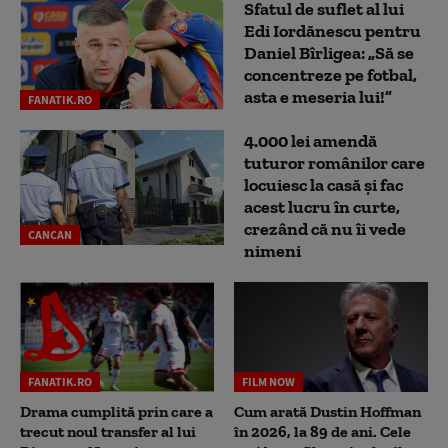
Sfatul de suflet al lui
Edi Iordănescu pentru
Daniel Bîrligea: „Să se
concentreze pe fotbal,
asta e meseria lui!”
FANATIK.RO
4.000 lei amendă
tuturor românilor care
locuiesc la casă și fac
acest lucru în curte,
crezând că nu îi vede
CANCAN
nimeni
FANATIK.RO
FILM NOW
Drama cumplită prin care a
Cum arată Dustin Hoffman
trecut noul transfer al lui
în 2026, la 89 de ani. Cele