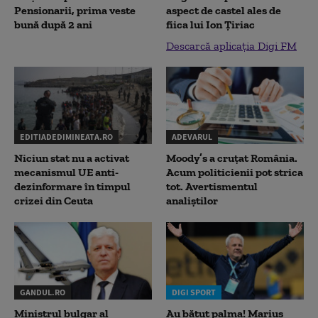
Pensionarii, prima veste
aspect de castel ales de
bună după 2 ani
fiica lui Ion Țiriac
Descarcă aplicația Digi FM
EDITIADEDIMINEATA.RO
ADEVARUL
Niciun stat nu a activat
Moody’s a cruțat România.
mecanismul UE anti-
Acum politicienii pot strica
dezinformare în timpul
tot. Avertismentul
crizei din Ceuta
analiștilor
GANDUL.RO
DIGI SPORT
Ministrul bulgar al
Au bătut palma! Marius