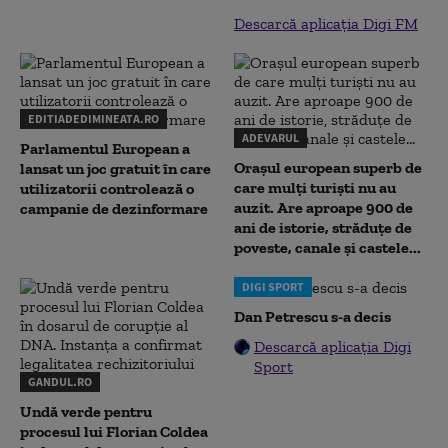
Descarcă aplicația Digi FM
EDITIADEDIMINEATA.RO
ADEVARUL
Parlamentul European a
Orașul european superb de
lansat un joc gratuit în care
care mulți turiști nu au
utilizatorii controlează o
auzit. Are aproape 900 de
campanie de dezinformare
ani de istorie, străduțe de
poveste, canale și castele...
DIGI SPORT
Dan Petrescu s-a decis
Descarcă aplicația Digi
Sport
GANDUL.RO
Undă verde pentru
procesul lui Florian Coldea