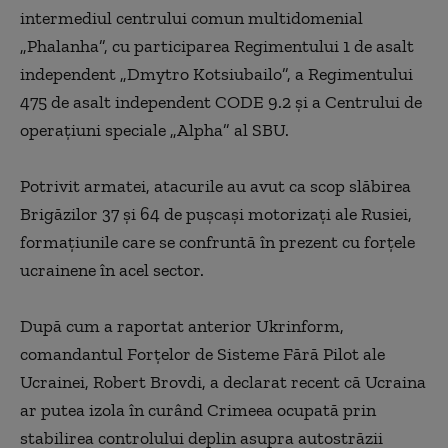
intermediul centrului comun multidomenial
„Phalanha”, cu participarea Regimentului 1 de asalt
independent „Dmytro Kotsiubailo”, a Regimentului
475 de asalt independent CODE 9.2 și a Centrului de
operațiuni speciale „Alpha” al SBU.
Potrivit armatei, atacurile au avut ca scop slăbirea
Brigăzilor 37 și 64 de pușcași motorizați ale Rusiei,
formațiunile care se confruntă în prezent cu forțele
ucrainene în acel sector.
După cum a raportat anterior Ukrinform,
comandantul Forțelor de Sisteme Fără Pilot ale
Ucrainei, Robert Brovdi, a declarat recent că Ucraina
ar putea izola în curând Crimeea ocupată prin
stabilirea controlului deplin asupra autostrăzii