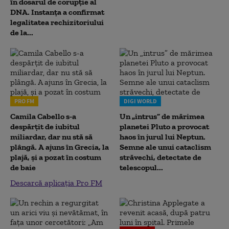
în dosarul de corupție al
DNA. Instanța a confirmat
legalitatea rechizitoriului
de la...
PRO FM
DIGI WORLD
Camila Cabello s-a
Un „intrus” de mărimea
despărțit de iubitul
planetei Pluto a provocat
miliardar, dar nu stă să
haos în jurul lui Neptun.
plângă. A ajuns în Grecia, la
Semne ale unui cataclism
plajă, și a pozat în costum
străvechi, detectate de
de baie
telescopul...
Descarcă aplicația Pro FM