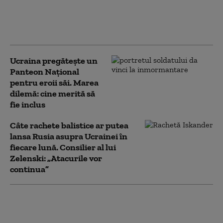
de rachete antiaeriene
urmărește să ne facă mai
cooperanți”
Ucraina pregătește un
Panteon Național
pentru eroii săi. Marea
dilemă: cine merită să
fie inclus
Câte rachete balistice ar putea
lansa Rusia asupra Ucrainei în
fiecare lună. Consilier al lui
Zelenski: „Atacurile vor
continua”
Volodimir Zelenski,
discuție cu șeful NATO.
Despre ce au vorbit cei