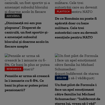
PLAYTECH
ADEVĂRUL
De ce România nu poate fi
„Dimineață mi-am pus
apărată doar cu baze
plapuma”. Disperat de
militare. Cele trei
caniculă, un fost sportiv și-
autostrăzi care au devenit
a amenajat subsolul
esențiale pentru NATO
blocului și doarme acolo în
fiecare noapte
NEWSWEEK
Pensiile ar urma să crească
DIGI FM
la 1 ianuarie cu 6-8%. Ce
Un fost pilot de Formula 1
bani în plus ar putea primi
face un apel emoționant
pensionarii?
către familia lui Michael
Schumacher: "Indiferent de
starea lui, vreau să-l văd"