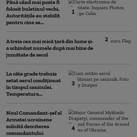
Până când mai poate fi
folosit buletinul vechi.
1
Autoritățile au stabilit
pentru cine se...
2
A treia cea mai mică țară din lume și-
a schimbat numele după mai bine de
jumătate de secol
La câte grade trebuie
setat aerul condiționat
3
în timpul caniculei.
Temperatura...
Noul Comandant-șef al
Armatei ucrainene
solicită demiterea
4
comandantului