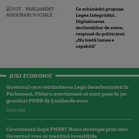
Ce schimbări propune
Legea Integrității.
Digitalizarea
declarațiilor de avere,
respinsă de politicieni:
„Nu toată lumea e
capabilă”
DIGI ECONOMIC
Guvernul cere retrimiterea Legii decarbonizării în
Parlament. Pîslaru avertizează că sunt puse în joc
granturi PNRR de 5 miliarde euro
05.08.2026
Ce urmează după PNRR? Noua strategie prin care
Guvernul vrea să mențină investițiile