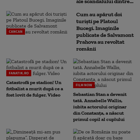
ale scandalului dintre...
Cum au apărut doi
turiști pe Platoul
Bucegi. Imaginile
CANCAN
publicate de Salvamont
Prahova au revoltat
românii
FANATIK.RO
Catastrofă pe stadion! Un
FILM NOW
fotbalist a murit după ce a
Sebastian Stan a devenit
fost lovit de fulger. Video
tată. Annabelle Wallis,
iubita actorului originar
din Constanța, a născut
primul copil al cuplului