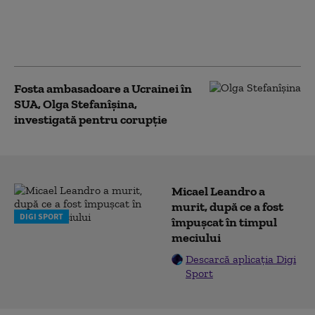
doi lideri: „Este bine
informat cu privire la
amenințări”
Fosta ambasadoare a Ucrainei în
SUA, Olga Stefanîşina,
investigată pentru corupţie
Micael Leandro a
murit, după ce a fost
DIGI SPORT
împușcat în timpul
meciului
Descarcă aplicația Digi
Sport