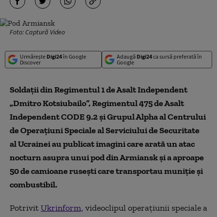
Foto: Captură Video
Urmărește
Digi24
în Google
Adaugă
Digi24
ca sursă preferată în
Discover
Google
Soldații din Regimentul 1 de Asalt Independent
„Dmitro Kotsiubailo”, Regimentul 475 de Asalt
Independent CODE 9.2 și Grupul Alpha al Centrului
de Operațiuni Speciale al Serviciului de Securitate
al Ucrainei au publicat imagini care arată un atac
nocturn asupra unui pod din Armiansk și a aproape
50 de camioane rusești care transportau muniție și
combustibil.
Potrivit
Ukrinform,
videoclipul operațiunii speciale a