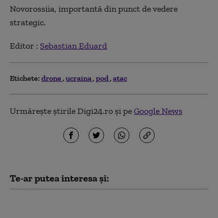
Novorossiia, importantă din punct de vedere
strategic.
Editor :
Sebastian Eduard
Etichete:
drone
ucraina
pod
atac
Urmărește știrile Digi24.ro și pe
Google News
Te-ar putea interesa și:
Zelenski acuză presiuni asupra
Ucrainei: „Reducerea livrărilor