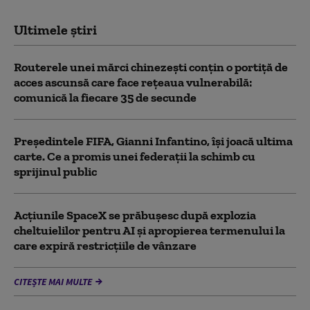
Ultimele știri
Routerele unei mărci chinezești conțin o portiță de
acces ascunsă care face rețeaua vulnerabilă:
comunică la fiecare 35 de secunde
Președintele FIFA, Gianni Infantino, îşi joacă ultima
carte. Ce a promis unei federații la schimb cu
sprijinul public
Acţiunile SpaceX se prăbuşesc după explozia
cheltuielilor pentru AI şi apropierea termenului la
care expiră restricţiile de vânzare
CITEȘTE MAI MULTE