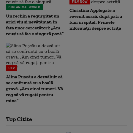
FILM NOW
DIGI ANIMAL WORLD
Christina Applegate a
Un rechin a regurgitat un
revenit acasă, după patru
arici viu și nevătămat, în
luni în spital. Primele
fața unor cercetători: „Am
informații despre actriță
reușit să fac o singură poză”
UTV
Alina Pușcău a dezvăluit că
se confruntă cu o boală
gravă. „Am cinci tumori. Vă
rog să vă rugați pentru
mine”
Top Citite