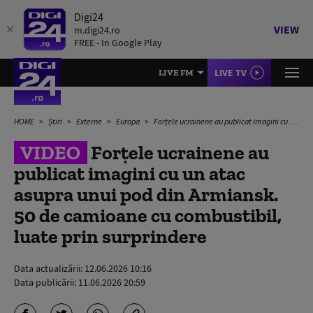
Digi24
VIEW
m.digi24.ro
FREE - In Google Play
LIVE TV
LIVE FM
HOME
Știri
Externe
Europa
Forțele ucrainene au publicat imagini cu un atac asupra unui pod din Armiansk. 50 de camioane cu combustibil, luate prin surprindere
VIDEO
Forțele ucrainene au
publicat imagini cu un atac
asupra unui pod din Armiansk.
50 de camioane cu combustibil,
luate prin surprindere
Data actualizării:
12.06.2026 10:16
Data publicării:
11.06.2026 20:59