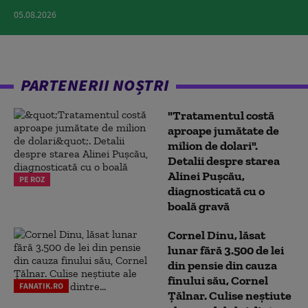
05.08.2026
PARTENERII NOȘTRI
"Tratamentul costă
aproape jumătate de
milion de dolari".
Detalii despre starea
Alinei Pușcău,
PE ROZ
diagnosticată cu o
boală gravă
Cornel Dinu, lăsat
lunar fără 3.500 de lei
din pensie din cauza
finului său, Cornel
FANATIK.RO
Țălnar. Culise neștiute