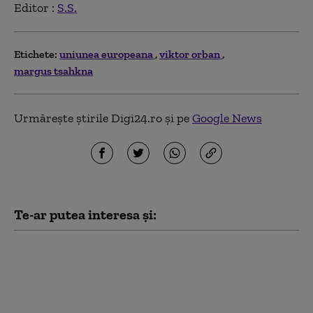
Editor :
S.S.
Etichete:
uniunea europeana
viktor orban
margus tsahkna
Urmărește știrile Digi24.ro și pe
Google News
Te-ar putea interesa și:
Polonia a devenit a
șasea cea mai mare
economie a UE. PIB-ul
țării este de peste două