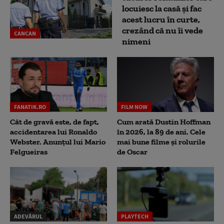
locuiesc la casă și fac
acest lucru în curte,
crezând că nu îi vede
CANCAN
nimeni
FANATIK.RO
FILM NOW
Cât de gravă este, de fapt,
Cum arată Dustin Hoffman
accidentarea lui Ronaldo
în 2026, la 89 de ani. Cele
Webster. Anunțul lui Mario
mai bune filme și rolurile
Felgueiras
de Oscar
ADEVĂRUL
PLAYTECH