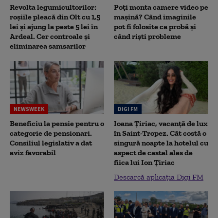
Revolta legumicultorilor:
Poți monta camere video pe
roșiile pleacă din Olt cu 1,5
mașină? Când imaginile
lei și ajung la peste 5 lei în
pot fi folosite ca probă și
Ardeal. Cer controale și
când riști probleme
eliminarea samsarilor
NEWSWEEK
DIGI FM
Beneficiu la pensie pentru o
Ioana Țiriac, vacanță de lux
categorie de pensionari.
în Saint-Tropez. Cât costă o
Consiliul legislativ a dat
singură noapte la hotelul cu
aviz favorabil
aspect de castel ales de
fiica lui Ion Țiriac
Descarcă aplicația Digi FM