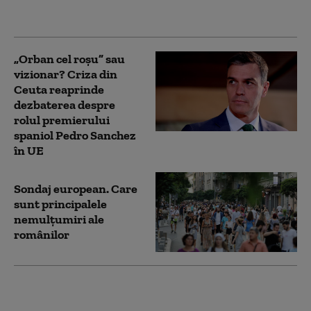
ori mai mare decât cel
al României
„Orban cel roșu” sau
vizionar? Criza din
Ceuta reaprinde
dezbaterea despre
rolul premierului
spaniol Pedro Sanchez
în UE
Sondaj european. Care
sunt principalele
nemulțumiri ale
românilor
Nou val de fake news