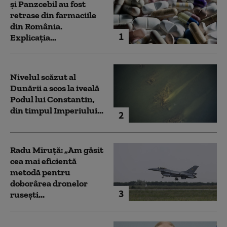
și Panzcebil au fost
retrase din farmaciile
din România.
1
Explicația...
Nivelul scăzut al
Dunării a scos la iveală
Podul lui Constantin,
din timpul Imperiului...
2
Radu Miruță: „Am găsit
cea mai eficientă
metodă pentru
doborârea dronelor
3
rusești...