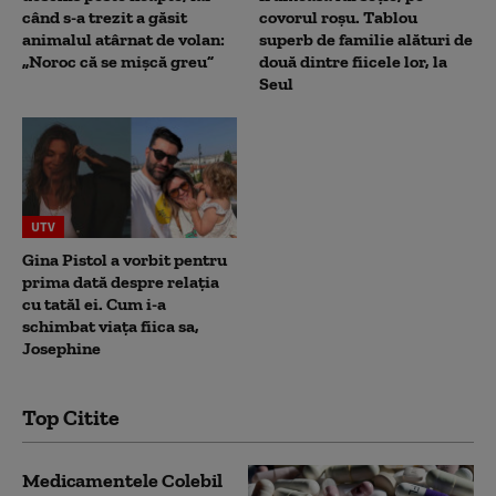
când s-a trezit a găsit
covorul roșu. Tablou
animalul atârnat de volan:
superb de familie alături de
„Noroc că se mișcă greu”
două dintre fiicele lor, la
Seul
UTV
Gina Pistol a vorbit pentru
prima dată despre relația
cu tatăl ei. Cum i-a
schimbat viața fiica sa,
Josephine
Top Citite
Medicamentele Colebil