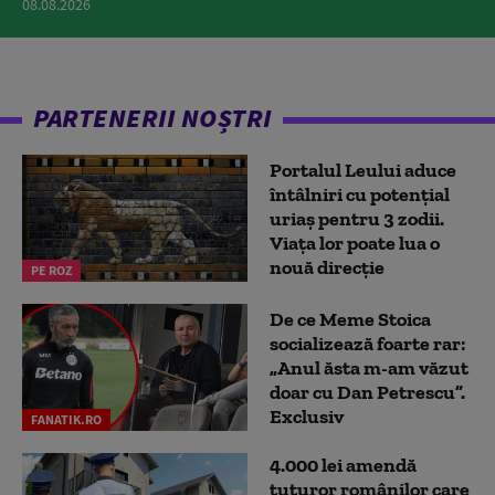
08.08.2026
PARTENERII NOȘTRI
Portalul Leului aduce
întâlniri cu potențial
uriaș pentru 3 zodii.
Viața lor poate lua o
nouă direcție
PE ROZ
De ce Meme Stoica
socializează foarte rar:
„Anul ăsta m-am văzut
doar cu Dan Petrescu”.
Exclusiv
FANATIK.RO
4.000 lei amendă
tuturor românilor care