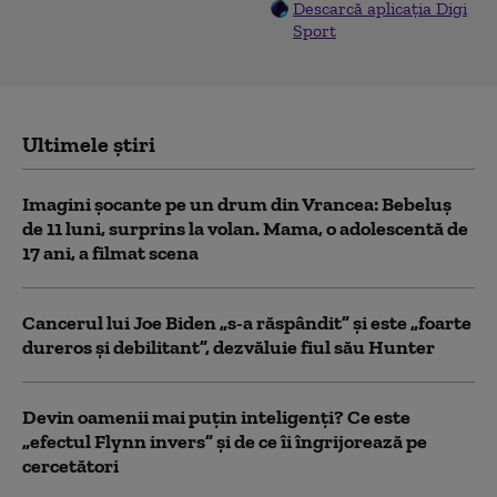
Descarcă aplicația Digi
Sport
Ultimele știri
Imagini șocante pe un drum din Vrancea: Bebeluș
de 11 luni, surprins la volan. Mama, o adolescentă de
17 ani, a filmat scena
Cancerul lui Joe Biden „s-a răspândit” şi este „foarte
dureros și debilitant”, dezvăluie fiul său Hunter
Devin oamenii mai puțin inteligenți? Ce este
„efectul Flynn invers” și de ce îi îngrijorează pe
cercetători