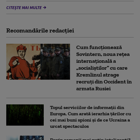
CITEȘTE MAI MULTE
Recomandările redacţiei
Cum funcționează
Sovintern, noua rețea
internațională a
„socialiștilor” cu care
Kremlinul atrage
recruți din Occident în
armata Rusiei
Topul serviciilor de informații din
Europa. Cum arată ierarhia țărilor cu
cei mai buni spioni și de ce Ucraina a
urcat spectaculos
Devin oamenii mai puțin inteligenți?