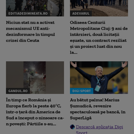
EDITIADEDIMINEATA.RO
ADEVARUL
Niciun stat nu a activat
Odiseea Centurii
mecanismul UE anti-
Metropolitane Cluj: 9 ani de
dezinformare în timpul
întârzieri, două licitații
crizei din Ceuta
eșuate, un contract reziliat
și un proiect luat din nou
la...
GANDUL.RO
DIGI SPORT
În timp ce România și
Au bătut palma! Marius
Europa fierb la peste 40°C,
Șumudică, revenire
într-o țară din America de
spectaculoasă pe bancă, în
Sud a început o ninsoare ca-
SuperLigă
n povești: Pârtiile s-au...
Descarcă aplicația Digi
Sport