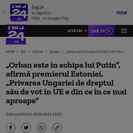
Digi24
VIEW
m.digi24.ro
FREE - In Google Play
LIVE TV
LIVE FM
HOME
Știri
Externe
Europa
„Orban este în echipa lui Putin”, afirmă premierul Estoniei. „Privarea Ungariei de dreptul său de vot în UE e din ce în ce mai aproape”
„Orban este în echipa lui Putin”,
afirmă premierul Estoniei.
„Privarea Ungariei de dreptul
său de vot în UE e din ce în ce mai
aproape”
Data publicării:
06.04.2025 19:25