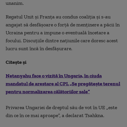
unanim.
Regatul Unit și Franța au condus coaliția și s-au
angajat să desfășoare o forță de menținere a păcii în
Ucraina pentru a impune o eventuală încetare a
focului. Discuțiile dintre națiunile care doresc acest
lucru sunt încă în desfășurare.
Citește și
Netanyahu face o vizită în Ungaria, în ciuda
mandatul de arestare al CPI. „Se pregăteşte terenul
pentru normalizarea călătoriilor sale”
Privarea Ungariei de dreptul său de vot în UE „este
din ce în ce mai aproape”, a declarat Tsahkna.