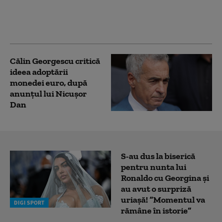
lansat de Rusia
împotriva aderării
Ucrainei la UE
Călin Georgescu critică
ideea adoptării
monedei euro, după
anunțul lui Nicușor
Dan
S-au dus la biserică
pentru nunta lui
Ronaldo cu Georgina și
au avut o surpriză
uriașă! ”Momentul va
DIGI SPORT
rămâne în istorie”