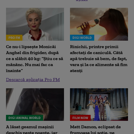
PRO FM
DIGI WORLD
Ce nu-i lipsește Monicăi
Rinichii, printre primii
Anghel din frigider, după
afectați de caniculă. Câtă
ce a slăbit 40 kg: “Știu ce să
apă trebuie să bem, de fapt,
mănânc. Nu mai fac ca
vara și la ce alimente să fim
înainte”
atenți
Descarcă aplicația Pro FM
DIGI ANIMAL WORLD
FILM NOW
A lăsat geamul mașinii
Matt Damon, eclipsat de
deschis peste noapte, iar
frumoasa lui soție, pe