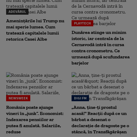
ADEVĂRUL
Amenințările lui Trump nu
PLAYTECH
mai sperie lumea. Cum
Dunărea atinge un minim
tratează capitalele lumii
istoric, iar centrala de la
retorica Casei Albe
Cernavodă intră în cursa
contra cronometru. Ce
urmează după scufundarea
barjelor
NEWSWEEK
DIGI FM
România poate ajunge
„Anna, ţine-ţi prostul
vineri în „junk”. Economist:
acasă!" Reacţii după ce un
Indexarea pensiilor ar
bărbat a desenat o
putea fi anulată. Salariile,
declaraţie de dragoste pe o
reduse
stâncă, în Transfăgărăşan