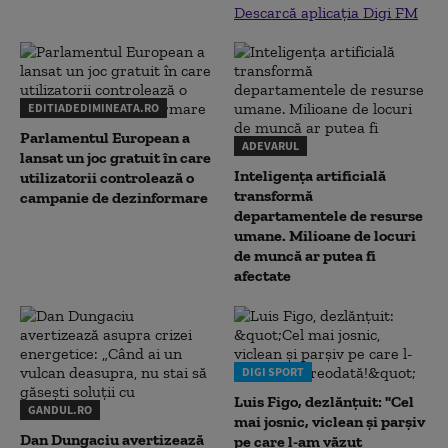
Descarcă aplicația Digi FM
EDITIADEDIMINEATA.RO
Parlamentul European a
ADEVARUL
lansat un joc gratuit în care
Inteligența artificială
utilizatorii controlează o
transformă
campanie de dezinformare
departamentele de resurse
umane. Milioane de locuri
de muncă ar putea fi
afectate
DIGI SPORT
Luis Figo, dezlănțuit: "Cel
GANDUL.RO
mai josnic, viclean și parșiv
Dan Dungaciu avertizează
pe care l-am văzut