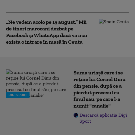
Sanchez
„Ne vedem acolo pe 15 august.” Mii
de tineri marocani dezbat pe
Facebook și WhatsApp dacă va mai
exista o intrare în masă în Ceuta
Suma uriașă care i se
reține lui Cornel Dinu
din pensie, după ce a
pierdut procesul cu
DIGI SPORT
finul său, pe care l-a
numit "canalie"
Descarcă aplicația Digi
Sport