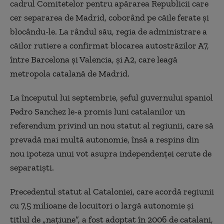
cadrul Comitetelor pentru apărarea Republicii care
cer separarea de Madrid, coborând pe căile ferate şi
blocându-le. La rândul său, regia de administrare a
căilor rutiere a confirmat blocarea autostrăzilor A7,
între Barcelona şi Valencia, şi A2, care leagă
metropola catalană de Madrid.
La începutul lui septembrie, şeful guvernului spaniol
Pedro Sanchez le-a promis luni catalanilor un
referendum privind un nou statut al regiunii, care să
prevadă mai multă autonomie, însă a respins din
nou ipoteza unui vot asupra independenţei cerute de
separatişti.
Precedentul statut al Cataloniei, care acordă regiunii
cu 7,5 milioane de locuitori o largă autonomie şi
titlul de „naţiune”, a fost adoptat în 2006 de catalani,