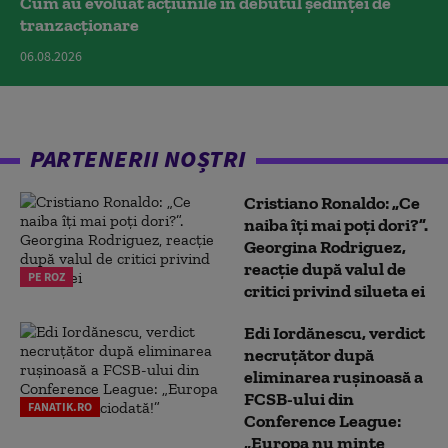
Cum au evoluat acțiunile în debutul ședinței de
tranzacționare
06.08.2026
PARTENERII NOȘTRI
Cristiano Ronaldo: „Ce
naiba îți mai poți dori?”.
Georgina Rodriguez,
reacție după valul de
PE ROZ
critici privind silueta ei
Edi Iordănescu, verdict
necruțător după
eliminarea rușinoasă a
FCSB-ului din
FANATIK.RO
Conference League:
„Europa nu minte