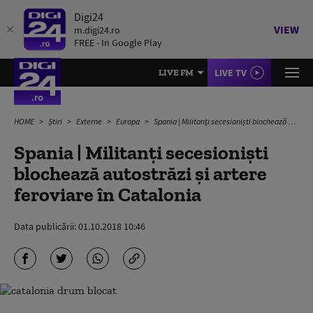
Digi24
VIEW
m.digi24.ro
FREE - In Google Play
LIVE TV
LIVE FM
HOME
Știri
Externe
Europa
Spania | Militanţi secesionişti blochează autostrăzi și artere feroviare în Catalonia
Spania | Militanţi secesionişti
blochează autostrăzi și artere
feroviare în Catalonia
Data publicării:
01.10.2018 10:46