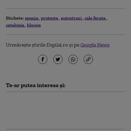
Etichete:
spania
proteste
autostrazi
cale ferata
catalonia
blocaje
Urmărește știrile Digi24.ro și pe
Google News
Te-ar putea interesa și:
Spania se teme pentru
exclavele Ceuta și Melilla. Cine
ar sări în ajutorul Madridului în
cazul unei acțiuni a Marocului