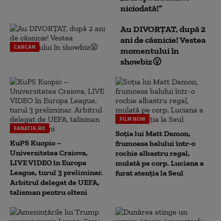
niciodată!”
Au DIVORȚAT, după 2
ani de căsnicie! Vestea
CANCAN
momentului în
showbiz😮
FILM NOW
FANATIK.RO
Soția lui Matt Damon,
KuPS Kuopio –
frumoasa balului într-o
Universitatea Craiova,
rochie albastru regal,
LIVE VIDEO în Europa
mulată pe corp. Luciana a
League, turul 3 preliminar.
furat atenția la Seul
Arbitrul delegat de UEFA,
talisman pentru olteni