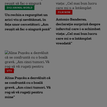
DIGI ANIMAL WORLD
FILM NOW
Un rechin a regurgitat un
Antonio Banderas,
arici viu și nevătămat, în
declarație surpriză despre
fața unor cercetători: „Am
infarctul care i-a schimbat
reușit să fac o singură poză”
viața: „Cel mai bun lucru
care mi s-a întâmplat
vreodată”
UTV
Alina Pușcău a dezvăluit că
se confruntă cu o boală
gravă. „Am cinci tumori. Vă
rog să vă rugați pentru
mine”