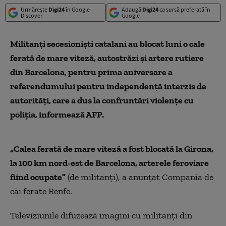
Urmărește
Digi24
în Google
Adaugă
Digi24
ca sursă preferată în
Discover
Google
Militanţi secesionişti catalani au blocat luni o cale
ferată de mare viteză, autostrăzi şi artere rutiere
din Barcelona, pentru prima aniversare a
referendumului pentru independenţă interzis de
autorităţi, care a dus la confruntări violenţe cu
poliţia, informează AFP.
„Calea ferată de mare viteză a fost blocată la Girona,
la 100 km nord-est de Barcelona, arterele feroviare
fiind ocupate”
(de militanţi), a anunţat Compania de
căi ferate Renfe.
Televiziunile difuzează imagini cu militanţi din