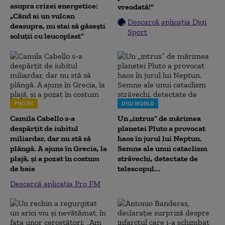
asupra crizei energetice:
vreodată!"
„Când ai un vulcan
Descarcă aplicația Digi
deasupra, nu stai să găsești
Sport
soluții cu leucoplast”
PRO FM
DIGI WORLD
Camila Cabello s-a
Un „intrus” de mărimea
despărțit de iubitul
planetei Pluto a provocat
miliardar, dar nu stă să
haos în jurul lui Neptun.
plângă. A ajuns în Grecia, la
Semne ale unui cataclism
plajă, și a pozat în costum
străvechi, detectate de
de baie
telescopul...
Descarcă aplicația Pro FM