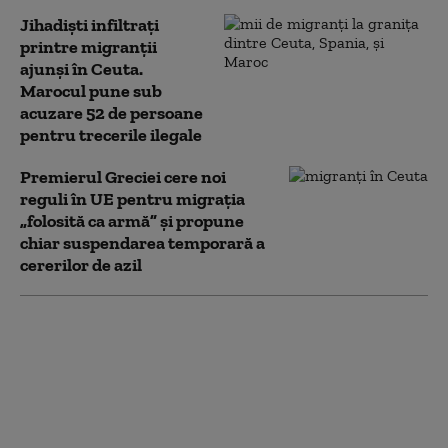
Jihadiști infiltrați
printre migranții
ajunși în Ceuta.
Marocul pune sub
acuzare 52 de persoane
pentru trecerile ilegale
Premierul Greciei cere noi
reguli în UE pentru migrația
„folosită ca armă” și propune
chiar suspendarea temporară a
cererilor de azil
Regele care a păcălit
Spania. Cum a profitat
Mohammed al VI-lea al
Marocului de criza
migranților în relația
cu premierul Pedro