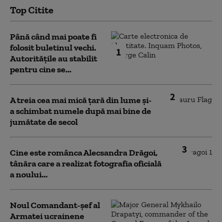
Top Citite
Până când mai poate fi
folosit buletinul vechi.
1
Autoritățile au stabilit
pentru cine se...
2
A treia cea mai mică țară din lume și-
a schimbat numele după mai bine de
jumătate de secol
3
Cine este românca Alecsandra Drăgoi,
tânăra care a realizat fotografia oficială
a noului...
Noul Comandant-șef al
Armatei ucrainene