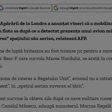
Urmărește
Digi24
în Google Discover
Adaugă
Digi24
ca sursă preferată în Googl
Apărării de la Londra a anunţat vineri că a mobiliz
n flota sa după ce a detectat prezenţa unui avion mi
rea” spaţiului său aerian, relatează AFP.
e de luptă britanice au fost trimise joi pentru a mon
c Bear-F care survola Marea Nordului, se arată în c
i.
zona de interes a Regatului Unit”, avionul nu a intrat
t”, în „spaţiul aerian suveran al ţării”.
ent survine la câteva zile după ce nave militare ruseşt
n Canalul Mânecii, adaugă ministerul. Marina Regală