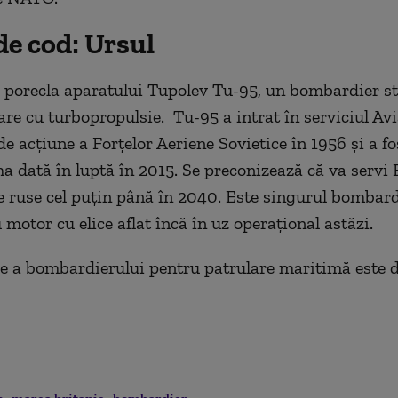
e cod: Ursul
e porecla aparatului Tupolev Tu-95, un bombardier st
re cu turbopropulsie. Tu-95 a intrat în serviciul Avi
e acțiune a Forțelor Aeriene Sovietice în 1956 și a fos
a dată în luptă în 2015. Se preconizează că va servi 
e ruse cel puțin până în 2040. Este singurul bombard
 motor cu elice aflat încă în uz operațional astăzi.
e a bombardierului pentru patrulare maritimă este