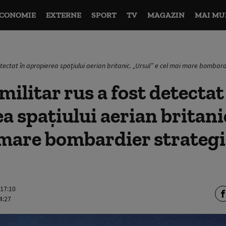
CONOMIE
EXTERNE
SPORT
TV
MAGAZIN
MAI MU
etectat în apropierea spaţiului aerian britanic. „Ursul” e cel mai mare bombardi
militar rus a fost detectat
a spaţiului aerian britani
 mare bombardier strategic
 17:10
4:27