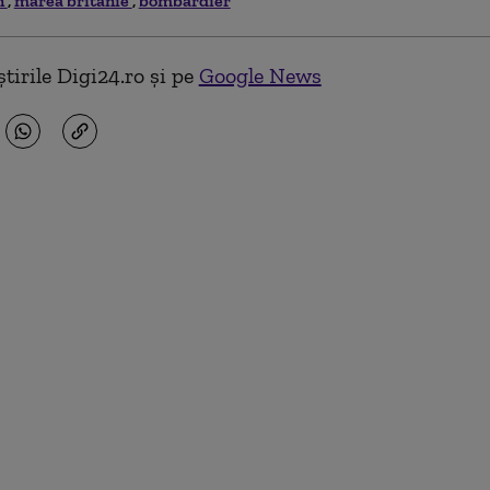
n
marea britanie
bombardier
tirile Digi24.ro și pe
Google News