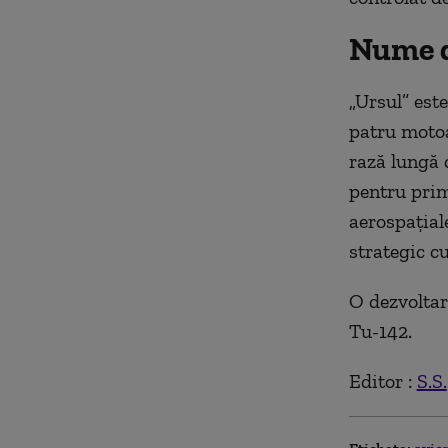
Nume d
„Ursul” est
patru motoa
rază lungă d
pentru prim
aerospațial
strategic cu
O dezvoltar
Tu-142.
Editor :
S.S.