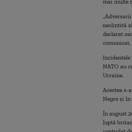
mai multe n
„Adversarii
neclintită 
declarat sec
comunicat.
Incidentele 
NATO au cre
Ucraina.
Acestea s-a
Negre şi în 
În august 2
luptă britan
controlat 