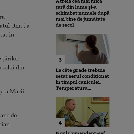
A treia cea mai mică
țară din lume și-a
schimbat numele după
ră
mai bine de jumătate
de secol
tul Unit”, a
tat în
 ţărilor
3
ctului din
La câte grade trebuie
setat aerul condiționat
în timpul caniculei.
Temperatura...
şi a Mării
oane de
4
rian
Noul Comandant-șef