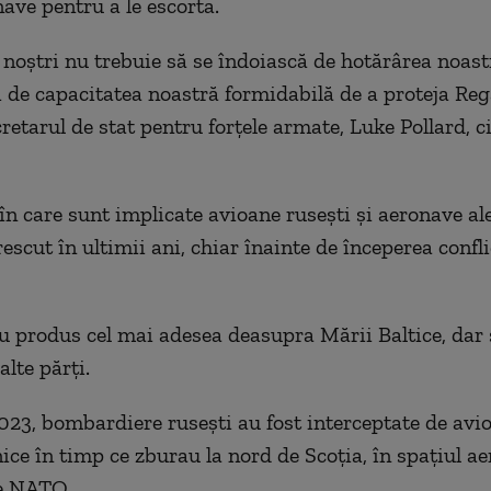
ave pentru a le escorta.
 noştri nu trebuie să se îndoiască de hotărârea noast
şi de capacitatea noastră formidabilă de a proteja Rega
retarul de stat pentru forţele armate, Luke Pollard, ci
în care sunt implicate avioane ruseşti şi aeronave ale
scut în ultimii ani, chiar înainte de începerea confli
u produs cel mai adesea deasupra Mării Baltice, dar 
alte părţi.
023, bombardiere ruseşti au fost interceptate de avi
ice în timp ce zburau la nord de Scoţia, în spaţiul ae
de NATO.