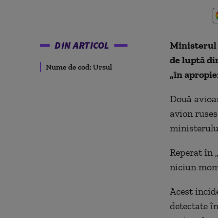
DIN ARTICOL
Ministerul 
de luptă di
Nume de cod: Ursul
„în apropie
Două avioan
avion ruses
ministerulu
Reperat în „
niciun momen
Acest incid
detectate î