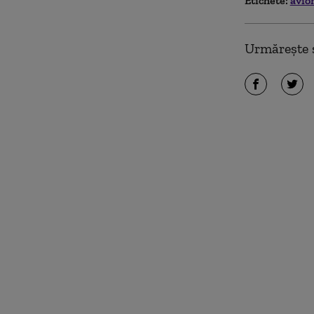
Etichete:
avio
Urmărește ș