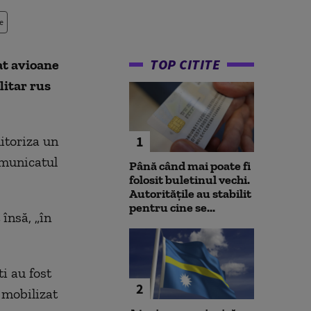
e
TOP CITITE
at avioane
litar rus
itoriza un
1
omunicatul
Până când mai poate fi
folosit buletinul vechi.
Autoritățile au stabilit
pentru cine se...
 însă, „în
i au fost
2
 mobilizat