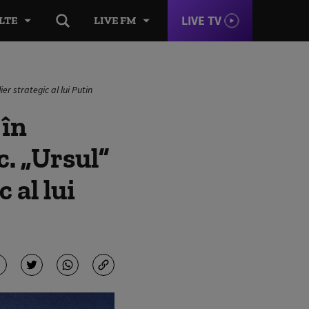
LIVE TV
LTE
LIVE FM
er strategic al lui Putin
 în
c. „Ursul”
 al lui