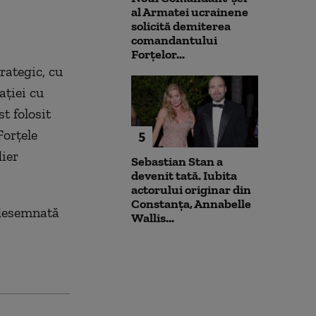
al Armatei ucrainene
solicită demiterea
comandantului
Forțelor...
rategic, cu
ației cu
t folosit
Forțele
5
ier
Sebastian Stan a
devenit tată. Iubita
actorului originar din
Constanța, Annabelle
 desemnată
Wallis...