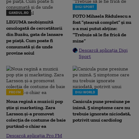
DIGI SPORT
GANDUL.RO
FOTO Mihaela Rădulescu a
LEGUMA neobișnuită
fost ”ștearsă complet” și nu
omologată de cercetătorii
s-a mai putut abține:
din Buzău, gata de lansare
”Trebuie să le fie frică de
pe piață. Cum poate fi
mine”
consumată și de unde
Descarcă aplicația Digi
provine soiul
Sport
PRO FM
DIGI WORLD
Noua regină a muzicii pop
Canicula pune presiune pe
știe și marketing. Zara
inimă. 5 simptome care nu
Larsson și-a promovat
trebuie ignorate niciodată,
colecția de costume de baie
potrivit unui cardiolog
purtând-o chiar ea
Descarcă aplicația Pro FM