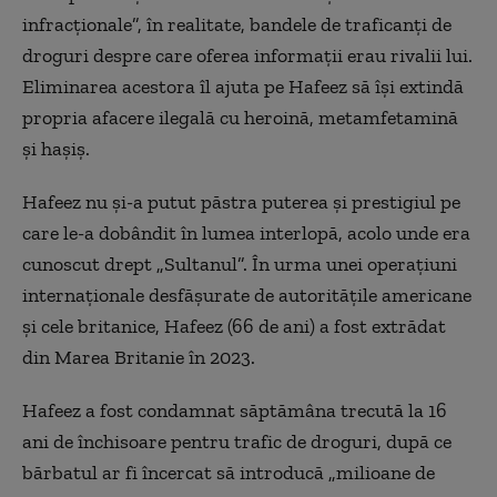
infracționale”, în realitate, bandele de traficanți de
droguri despre care oferea informații erau rivalii lui.
Eliminarea acestora îl ajuta pe Hafeez să își extindă
propria afacere ilegală cu heroină, metamfetamină
și hașiș.
Hafeez nu și-a putut păstra puterea și prestigiul pe
care le-a dobândit în lumea interlopă, acolo unde era
cunoscut drept „Sultanul”. În urma unei operațiuni
internaționale desfășurate de autoritățile americane
și cele britanice, Hafeez (66 de ani) a fost extrădat
din Marea Britanie în 2023.
Hafeez a fost condamnat săptămâna trecută la 16
ani de închisoare pentru trafic de droguri, după ce
bărbatul ar fi încercat să introducă „milioane de