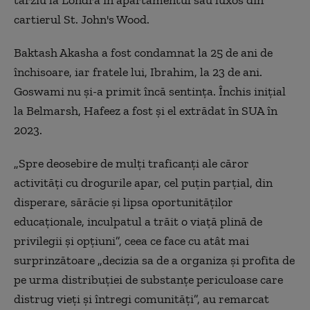
târziu la Londra în apartamentul său luxos din
cartierul St. John's Wood.
Baktash Akasha a fost condamnat la 25 de ani de
închisoare, iar fratele lui, Ibrahim, la 23 de ani.
Goswami nu și-a primit încă sentința. Închis inițial
la Belmarsh, Hafeez a fost și el extrădat în SUA în
2023.
„Spre deosebire de mulți traficanți ale căror
activități cu drogurile apar, cel puțin parțial, din
disperare, sărăcie și lipsa oportunităților
educaționale, inculpatul a trăit o viață plină de
privilegii și opțiuni”, ceea ce face cu atât mai
surprinzătoare „decizia sa de a organiza și profita de
pe urma distribuției de substanțe periculoase care
distrug vieți și întregi comunități”, au remarcat