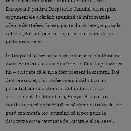
tribunalele din Marea Britanie, cât și Curtea
Europeană pentru Drepturile Omului, au respins
argumentele apărării spunând că informațiile
oferite de Hafeez făceau parte din strategia pusă la
cale de „Sultan” pentru a-și elimina rivalii de pe
piața drogurilor.
În timp ce Hafeez scria aceste scrisori, o întâlnire a
avut loc în 2014 care a dus într-un final la prinderea
lui – cu toate că el nu a fost prezent la discuții. Doi
dintre asociații lui Hafeez s-au întâlnit cu un
potențial cumpărător din Columbia într-un
apartament din Mombasa, Kenya. Ei au ars o
cantitate mică de heroină ca să demonstreze cât de
pură era marfa lor, spunând că îi pot pune la
dispoziție orice cantitate de „cristale albe 100%”.