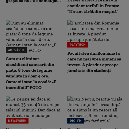
greșit că nu l-a chemat pe...
accident teribil în Franța:
"Ne-am târât din mașină"
PLAYTECH
ADEVĂRUL
Facultatea din România la
Cum au eliminat
care nu mai vrea nimeni să
cisnădienii samsarii din
înveţe. A pierdut aproape
piață: 8 tone de legume
jumătate din studenţi
vândute în doar 4 ore.
Oamenii stau la coadă: „E
incredibil!” FOTO
NEWSWEEK
DIGI FM