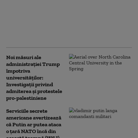
Arabia Saudită, Turcia
și Pakistanul au
parafat un acord de
apărare: „Va fi
considerat un atac
împotriva tuturor”
Noi măsuri ale
administrației Trump
împotriva
universităților:
Investigații privind
admiterea și protestele
pro-palestiniene
Serviciile secrete
americane avertizează
că Putin ar putea ataca
o țară NATO încă din