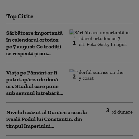
Top Citite
Sărbătoare importantă
în calendarul ortodox
1
pe 7 august: Ce tradiții
se respectă și cui...
Viața pe Pământ ar fi
2
putut apărea de două
ori. Studiul care pune
sub semnul întrebării...
3
Nivelul scăzut al Dunării a scos la
iveală Podul lui Constantin, din
timpul Imperiului...