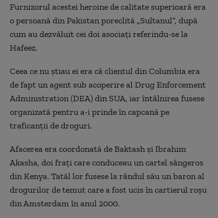
Furnizorul acestei heroine de calitate superioară era
o persoană din Pakistan poreclită „Sultanul”, după
cum au dezvăluit cei doi asociați referindu-se la
Hafeez.
Ceea ce nu știau ei era că clientul din Columbia era
de fapt un agent sub acoperire al Drug Enforcement
Administration (DEA) din SUA, iar întâlnirea fusese
organizată pentru a-i prinde în capcană pe
traficanții de droguri.
Afacerea era coordonată de Baktash și Ibrahim
Akasha, doi frați care conduceau un cartel sângeros
din Kenya. Tatăl lor fusese la rândul său un baron al
drogurilor de temut care a fost ucis în cartierul roșu
din Amsterdam în anul 2000.