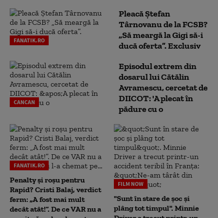
Pleacă Ștefan
Târnovanu de la FCSB?
„Să meargă la Gigi să-i
FANATIK.RO
ducă oferta”. Exclusiv
Episodul extrem din
dosarul lui Cătălin
Avramescu, cercetat de
DIICOT: 'A plecat în
CANCAN
pădure cu o
FANATIK.RO
Penalty și roșu pentru
FILM NOW
Rapid? Cristi Balaj, verdict
"Sunt în stare de șoc și
ferm: „A fost mai mult
plâng tot timpul". Minnie
decât atât!”. De ce VAR nu a
Driver a trecut printr-un