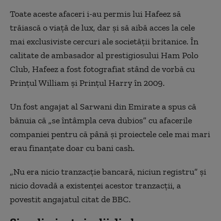
Toate aceste afaceri i-au permis lui Hafeez să
trăiască o viață de lux, dar și să aibă acces la cele
mai exclusiviste cercuri ale societății britanice. În
calitate de ambasador al prestigiosului Ham Polo
Club, Hafeez a fost fotografiat stând de vorbă cu
Prințul William și Prințul Harry în 2009.
Un fost angajat al Sarwani din Emirate a spus că
bănuia că „se întâmpla ceva dubios” cu afacerile
companiei pentru că până și proiectele cele mai mari
erau finanțate doar cu bani cash.
„Nu era nicio tranzacție bancară, niciun registru” și
nicio dovadă a existenței acestor tranzacții, a
povestit angajatul citat de BBC.