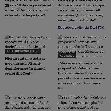
Ce pensie iei dacă ai muncit
Dan Negru, reacție virală
35 sau 40 de ani pe salariul
din vacanța în Turcia după
minim? Dar dacă ai avut
ce a ajuns la un resort all
salariul mediu pe țară?
inclusive: „Și noi, românii,
ne umplem farfuriile”
Descarcă aplicația Digi FM
EDITIADEDIMINEATA.RO
ADEVARUL
Niciun stat nu a activat
„Mi-a aruncat numărul în
mecanismul UE anti-
prăpastie”. Pățania unui
dezinformare în timpul
turist român în Thassos: a
crizei din Ceuta
parcat într-o zonă unde era
interzis, iar un localnic i-
a...