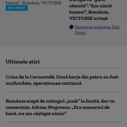
căscată”: ”Am uimit
DIGI SPORT
lumea!”. România,
VICTORIE uriașă
Descarcă aplicația Digi
Sport
Ultimele știri
Criza de la Cernavodă. Două barje din patru au fost
scufundate, operațiunea continuă
România scapă de ratingul „junk” la limită, dar cu
consecinţe. Adrian Negrescu: „Era scenariul de
bază, nu am câștigat nimic”