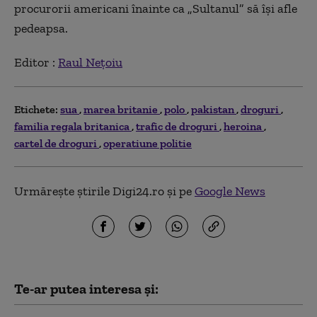
procurorii americani înainte ca „Sultanul” să își afle
pedeapsa.
Editor :
Raul Nețoiu
Etichete:
sua
marea britanie
polo
pakistan
droguri
familia regala britanica
trafic de droguri
heroina
cartel de droguri
operatiune politie
Urmărește știrile Digi24.ro și pe
Google News
Te-ar putea interesa și: