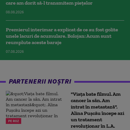
care am dorit să-l transmitem piețelor
08.08.2026
Premierul interimar a explicat de ce au fost golite
unele lacuri de acumulare. Bolojan: Acum sunt
reumplute aceste baraje
07.08.2026
PARTENERII NOȘTRI
"Viața bate filmul. Am
cancer la sân. Am
intrat în metastază".
Alina Pușcău începe azi
un tratament
PE ROZ
revoluționar în L.A.