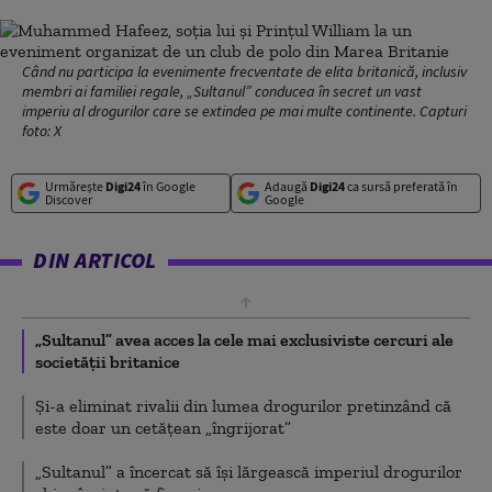
Când nu participa la evenimente frecventate de elita britanică, inclusiv
membri ai familiei regale, „Sultanul” conducea în secret un vast
imperiu al drogurilor care se extindea pe mai multe continente. Capturi
foto: X
Urmărește
Digi24
în Google
Adaugă
Digi24
ca sursă preferată în
Discover
Google
DIN ARTICOL
„Sultanul” avea acces la cele mai exclusiviste cercuri ale
societății britanice
Și-a eliminat rivalii din lumea drogurilor pretinzând că
este doar un cetățean „îngrijorat”
„Sultanul” a încercat să își lărgească imperiul drogurilor