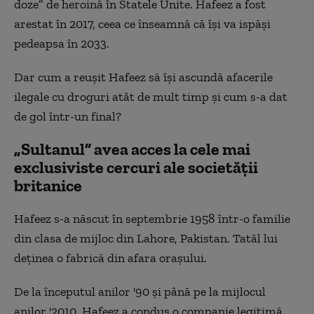
doze” de heroină în Statele Unite. Hafeez a fost
arestat în 2017, ceea ce înseamnă că își va ispăși
pedeapsa în 2033.
Dar cum a reușit Hafeez să își ascundă afacerile
ilegale cu droguri atât de mult timp și cum s-a dat
de gol într-un final?
„Sultanul” avea acces la cele mai
exclusiviste cercuri ale societății
britanice
Hafeez s-a născut în septembrie 1958 într-o familie
din clasa de mijloc din Lahore, Pakistan. Tatăl lui
deținea o fabrică din afara orașului.
De la începutul anilor '90 și până pe la mijlocul
anilor '2010, Hafeez a condus o companie legitimă