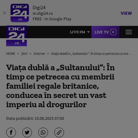
Digi24
VIEW
m.digi24.ro
FREE - In Google Play
LIVE TV
LIVE FM
HOME
Știri
Externe
Viața dublă a „Sultanului”: În timp ce petrecea cu membrii familiei regale britanice, conducea în secret un vast imperiu al drogurilor
Viața dublă a „Sultanului”: În
timp ce petrecea cu membrii
familiei regale britanice,
conducea în secret un vast
imperiu al drogurilor
Data publicării:
10.06.2025 07:00