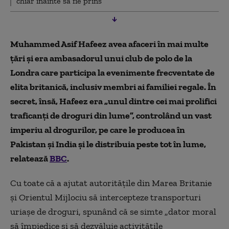
chiar înainte să fie prins
Muhammed Asif Hafeez avea afaceri în mai multe
țări și era ambasadorul unui club de polo de la
Londra care participa la evenimente frecventate de
elita britanică, inclusiv membri ai familiei regale. În
secret, însă, Hafeez era „unul dintre cei mai prolifici
traficanți de droguri din lume”, controlând un vast
imperiu al drogurilor, pe care le producea în
Pakistan și India și le distribuia peste tot în lume,
relatează
BBC
.
Cu toate că a ajutat autoritățile din Marea Britanie
și Orientul Mijlociu să intercepteze transporturi
uriașe de droguri, spunând că se simte „dator moral
să împiedice și să dezvăluie activitățile