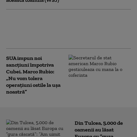
această toamnă (WSJ)
Trump încearcă din nou să limiteze
cetățenia prin naștere în SUA, după ce
Curtea Supremă i-a blocat prima
tentativă
SUA impun noi
sancţiuni împotriva
Cubei. Marco Rubio:
„Nu vom tolera
operaţiuni ostile la uşa
noastră”
Din Tulcea, 5.000 de
oamenii au lăsat
Europa cu ”gura