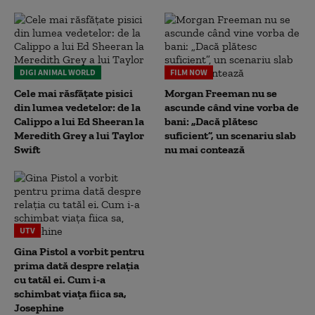
DIGI ANIMAL WORLD
FILM NOW
Cele mai răsfățate pisici
Morgan Freeman nu se
din lumea vedetelor: de la
ascunde când vine vorba de
Calippo a lui Ed Sheeran la
bani: „Dacă plătesc
Meredith Grey a lui Taylor
suficient”, un scenariu slab
Swift
nu mai contează
UTV
Gina Pistol a vorbit pentru
prima dată despre relația
cu tatăl ei. Cum i-a
schimbat viața fiica sa,
Josephine