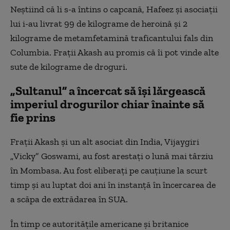
Neștiind că li s-a întins o capcană, Hafeez și asociații
lui i-au livrat 99 de kilograme de heroină și 2
kilograme de metamfetamină traficantului fals din
Columbia. Frații Akash au promis că îi pot vinde alte
sute de kilograme de droguri.
„Sultanul” a încercat să își lărgească
imperiul drogurilor chiar înainte să
fie prins
Frații Akash și un alt asociat din India, Vijaygiri
„Vicky” Goswami, au fost arestați o lună mai târziu
în Mombasa. Au fost eliberați pe cauțiune la scurt
timp și au luptat doi ani în instanță în încercarea de
a scăpa de extrădarea în SUA.
În timp ce autoritățile americane și britanice