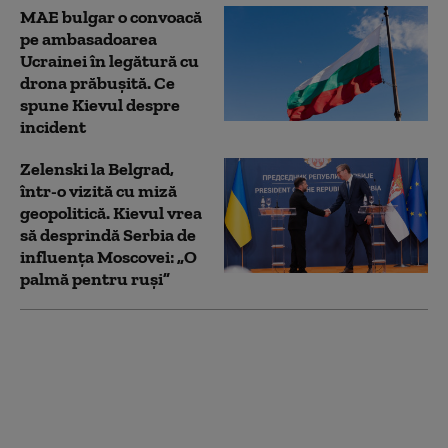
MAE bulgar o convoacă
pe ambasadoarea
Ucrainei în legătură cu
drona prăbuşită. Ce
spune Kievul despre
incident
Zelenski la Belgrad,
într-o vizită cu miză
geopolitică. Kievul vrea
să desprindă Serbia de
influența Moscovei: „O
palmă pentru ruși”
Zelenski dezvăluie
înțelegerea cu SUA:
rachete Patriot lunar,
dar Kievul vrea mai
mult. „Nu e suficient