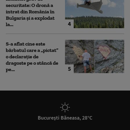
securitate: O dronă a
intrat din România în
Bulgaria şi a explodat
4
la...
S-a aflat cine este
bărbatul care a „pictat”
o declarație de
dragoste pe o stâncă de
5
pe...
București Băneasa, 28°C