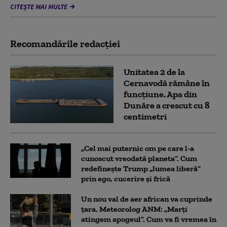
CITEȘTE MAI MULTE
Recomandările redacţiei
Unitatea 2 de la
Cernavodă rămâne în
funcțiune. Apa din
Dunăre a crescut cu 8
centimetri
„Cel mai puternic om pe care l-a
cunoscut vreodată planeta”. Cum
redefinește Trump „lumea liberă”
prin ego, cucerire și frică
Un nou val de aer african va cuprinde
țara. Meteorolog ANM: „Marți
atingem apogeul”. Cum va fi vremea în