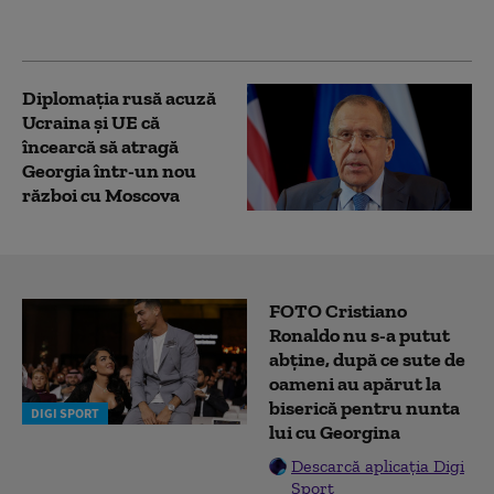
pentru apărarea
noastră”
Diplomaţia rusă acuză
Ucraina şi UE că
încearcă să atragă
Georgia într-un nou
război cu Moscova
FOTO Cristiano
Ronaldo nu s-a putut
abține, după ce sute de
oameni au apărut la
biserică pentru nunta
DIGI SPORT
lui cu Georgina
Descarcă aplicația Digi
Sport