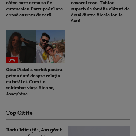
câine care urma sa fie
covorul roșu. Tablou
eutanasiat. Patrupedul are
superb de familie alături de
o rasă extrem de rară
două dintre fiicele lor, la
Seul
UTV
Gina Pistol a vorbit pentru
prima dată despre relația
cu tatăl ei. Cum i-a
schimbat viața fiica sa,
Josephine
Top Citite
Radu Miruță: „Am găsit