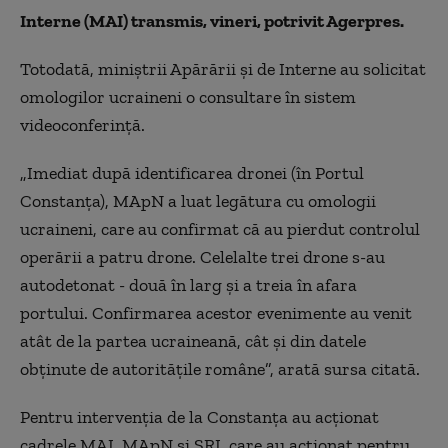
Interne (MAI) transmis, vineri, potrivit Agerpres.
Totodată, miniştrii Apărării şi de Interne au solicitat
omologilor ucraineni o consultare în sistem
videoconferinţă.
„Imediat după identificarea dronei (în Portul
Constanţa), MApN a luat legătura cu omologii
ucraineni, care au confirmat că au pierdut controlul
operării a patru drone. Celelalte trei drone s-au
autodetonat - două în larg şi a treia în afara
portului. Confirmarea acestor evenimente au venit
atât de la partea ucraineană, cât şi din datele
obţinute de autorităţile române”, arată sursa citată.
Pentru intervenţia de la Constanţa au acţionat
cadrele MAI, MApN şi SRI, care au acţionat pentru