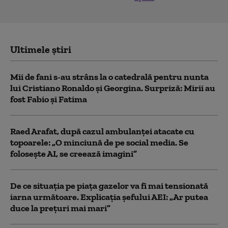
Ultimele știri
Mii de fani s-au strâns la o catedrală pentru nunta
lui Cristiano Ronaldo şi Georgina. Surpriză: Mirii au
fost Fabio şi Fatima
Raed Arafat, după cazul ambulanței atacate cu
topoarele: „O minciună de pe social media. Se
folosește AI, se creează imagini”
De ce situaţia pe piaţa gazelor va fi mai tensionată
iarna următoare. Explicația șefului AEI: „Ar putea
duce la preţuri mai mari”