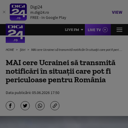
Digi24
VIEW
m.digi24.ro
FREE - In Google Play
LIVE TV
LIVE FM
HOME
Știri
MAI cere Ucrainei să transmită notificări în situaţii care pot fi periculoase pentru România
MAI cere Ucrainei să transmită
notificări în situaţii care pot fi
periculoase pentru România
Data publicării:
05.06.2026 17:50