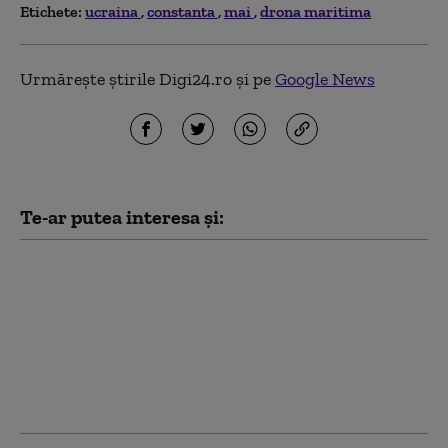
Etichete:
ucraina
constanta
mai
drona maritima
Urmărește știrile Digi24.ro și pe
Google News
Te-ar putea interesa și:
„Am fugit pentru că
știam că o să mor”. Cum
au ajuns medicii,
spitalele și
ambulanțele din
Ucraina ținte ale
dronelor rusești