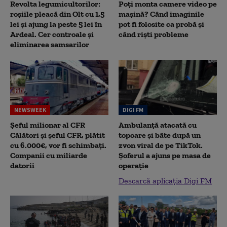
Revolta legumicultorilor:
Poți monta camere video pe
roșiile pleacă din Olt cu 1,5
mașină? Când imaginile
lei și ajung la peste 5 lei în
pot fi folosite ca probă și
Ardeal. Cer controale și
când riști probleme
eliminarea samsarilor
NEWSWEEK
DIGI FM
Șeful milionar al CFR
Ambulanță atacată cu
Călători și șeful CFR, plătit
topoare și bâte după un
cu 6.000€, vor fi schimbați.
zvon viral de pe TikTok.
Companii cu miliarde
Șoferul a ajuns pe masa de
datorii
operație
Descarcă aplicația Digi FM