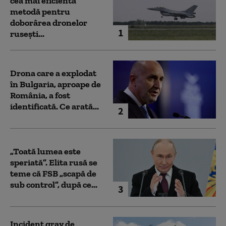
cea mai eficientă
metodă pentru
doborârea dronelor
1
rusești...
Drona care a explodat
în Bulgaria, aproape de
România, a fost
identificată. Ce arată...
2
„Toată lumea este
speriată”. Elita rusă se
teme că FSB „scapă de
sub control”, după ce...
3
Incident grav de