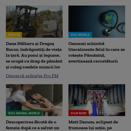
PRO FM
DIGI WORLD
Dana Nălbaru și Dragoș
Oamenii schimbă
Bucur, îndrăgostiți de viața
literalmente felul în care se
la țară. Au pomi și legume,
rotește Pământul,
se ocupă cu drag de pământ
avertizează cercetătorii
și culeg roadele muncii lor
Descarcă aplicația Pro FM
DIGI ANIMAL WORLD
FILM NOW
Descoperirea făcută de o
Matt Damon, eclipsat de
femeie după ce a salvat un
frumoasa lui soție, pe