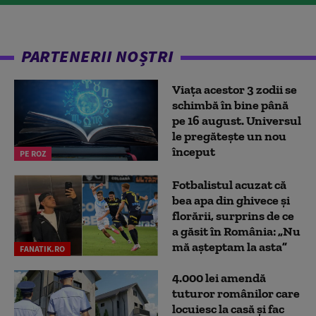
PARTENERII NOȘTRI
Viața acestor 3 zodii se
schimbă în bine până
pe 16 august. Universul
le pregătește un nou
început
PE ROZ
Fotbalistul acuzat că
bea apa din ghivece și
florării, surprins de ce
a găsit în România: „Nu
mă așteptam la asta”
FANATIK.RO
4.000 lei amendă
tuturor românilor care
locuiesc la casă și fac