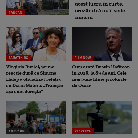
acest lucru în curte,
crezând că nu îi vede
CANCAN
nimeni
FANATIK.RO
FILM NOW
Virginia Ruzici, prima
Cum arată Dustin Hoffman
reacție după ce Simona
în 2026, la 89 de ani. Cele
Halep a oficializat relația
mai bune filme și rolurile
cu Dorin Mateiu: „Trăiește
de Oscar
așa cum dorește”
ADEVĂRUL
PLAYTECH