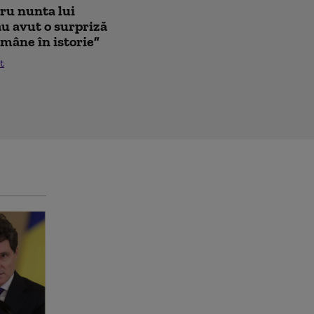
tru nunta lui
au avut o surpriză
mâne în istorie”
t