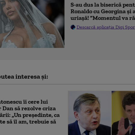
S-au dus la biserică pen
Ronaldo cu Georgina și 
uriașă! ”Momentul va ră
Descarcă aplicația Digi Spor
utea interesa și:
tonescu îi cere lui
 Dan să rezolve criza
rii: „Un președinte, ca
te să îl am, trebuie să