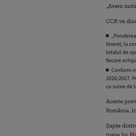
„Avem motiv
CCR va disc
„Ponderea d
tineret, la c
totalul de sp
fiecare echip
Conform mo
2026/2027. Pe
cu sume de la
Aceste prev
România, în
Șapte dintr
masa lui Ni