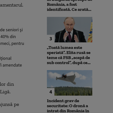
România, a fost
lamentarul.
identificată. Ce arată...
de seniori şi
e 40% din
3
i meci, pentru
„Toată lumea este
speriată”. Elita rusă se
teme că FSB „scapă de
ţional
sub control”, după ce...
 fi amendate
lor din
rLigă.
4
Incident grav de
 ajunsă pe
securitate: O dronă a
intrat din România în