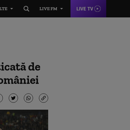
LIVE TV
LTE
LIVE FM
icată de
României