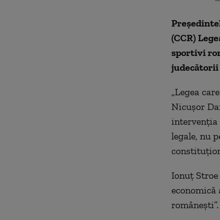
Președinte
(CCR) Legea
sportivi ro
judecătorii
„Legea care
Nicușor Dan
intervenția
legale, nu p
constituțio
Ionuț Stroe
economică a
românești”.