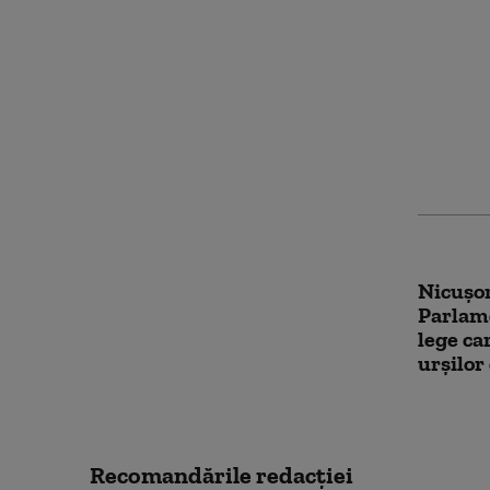
Mesajul
decizia
ratingu
pașii i
România
Nicușor
Parlame
lege c
urșilor
Recomandările redacţiei