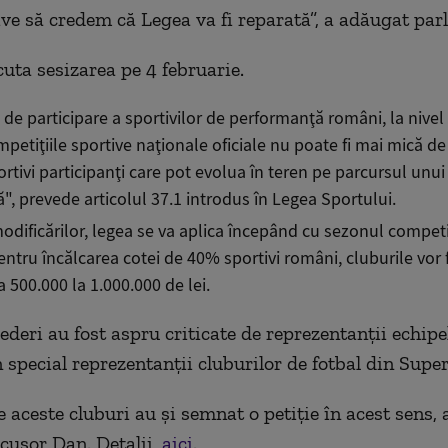
e să credem că Legea va fi reparată”, a adăugat par
uta sesizarea pe 4 februarie.
e participare a sportivilor de performanţă români, la nivel 
ompetiţiile sportive naţionale oficiale nu poate fi mai mică d
ortivi participanţi care pot evolua în teren pe parcursul unu
ă", prevede articolul 37.1 introdus în Legea Sportului.
dificărilor, legea se va aplica începând cu sezonul competi
ntru încălcarea cotei de 40% sportivi români, cluburile vor
 500.000 la 1.000.000 de lei.
ederi au fost aspru criticate de reprezentanții echipe
 special reprezentanții cluburilor de fotbal din Supe
e aceste cluburi au și semnat o petiție în acest sens,
cușor Dan. Detalii,
aici
.