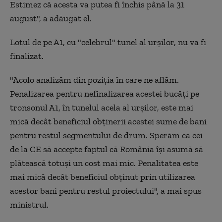
Estimez că acesta va putea fi închis până la 31
august", a adăugat el.
Lotul de pe A1, cu "celebrul" tunel al urşilor, nu va fi
finalizat.
"Acolo analizăm din poziţia în care ne aflăm.
Penalizarea pentru nefinalizarea acestei bucăţi pe
tronsonul A1, în tunelul acela al urşilor, este mai
mică decât beneficiul obţinerii acestei sume de bani
pentru restul segmentului de drum. Sperăm ca cei
de la CE să accepte faptul că România îşi asumă să
plătească totuşi un cost mai mic. Penalitatea este
mai mică decât beneficiul obţinut prin utilizarea
acestor bani pentru restul proiectului", a mai spus
ministrul.