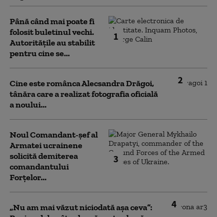
Până când mai poate fi
folosit buletinul vechi.
1
Autoritățile au stabilit
pentru cine se...
2
Cine este românca Alecsandra Drăgoi,
tânăra care a realizat fotografia oficială
a noului...
Noul Comandant-șef al
Armatei ucrainene
solicită demiterea
3
comandantului
Forțelor...
4
„Nu am mai văzut niciodată așa ceva”: