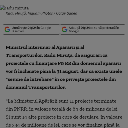
Radu Miruță. Inquam Photos / Octav Ganea
Urmărește
Digi24
în Google
Adaugă
Digi24
ca sursă preferată în
Discover
Google
Ministrul interimar al Apărării şi al
Transporturilor, Radu Miruţă, dă asigurări că
proiectele cu finanţare PNRR din domeniul apărării
vor fi încheiate până la 31 august, dar că există unele
"semne de întrebare" în ce priveşte proiectele din
domeniul Transporturilor.
"La Ministerul Apărării sunt 11 proiecte terminate
din PNRR, în valoare totală de 64 de milioane de lei.
Şi sunt 14 alte proiecte în curs de derulare, în valoare
de 334 de milioane de lei, care se vor finaliza până la