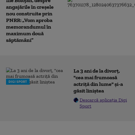
Ilie Bolojan, despre
angajările în creșele
nou construite prin
PNRR: „Vom aproba
memorandumul în
maximum două
săptămâni”
La 3 ani de la divorț,
"cea mai frumoasă
DIGI SPORT
actriță din lume" și-a
găsit liniștea
Descarcă aplicația Digi
Sport