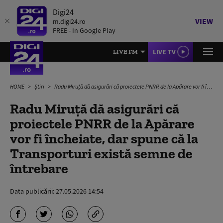
Digi24
VIEW
m.digi24.ro
FREE - In Google Play
LIVE TV
LIVE FM
HOME
Știri
Radu Miruţă dă asigurări că proiectele PNRR de la Apărare vor fi încheiate, dar spune că la Transporturi există semne de întrebare
Radu Miruţă dă asigurări că
proiectele PNRR de la Apărare
vor fi încheiate, dar spune că la
Transporturi există semne de
întrebare
Data publicării:
27.05.2026 14:54