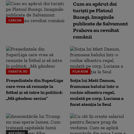
Cum au apărut doi
turiști pe Platoul
Bucegi. Imaginile
CANCAN
publicate de Salvamont
Prahova au revoltat
românii
FANATIK.RO
FILM NOW
Președintele din SuperLiga
Soția lui Matt Damon,
care vrea să renunțe la
frumoasa balului într-o
fotbal și să intre în politică:
rochie albastru regal,
„Mă gândesc serios”
mulată pe corp. Luciana a
furat atenția la Seul
ADEVĂRUL