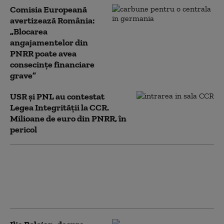
Comisia Europeană
avertizează România:
„Blocarea
angajamentelor din
PNRR poate avea
consecințe financiare
grave”
USR și PNL au contestat
Legea Integrității la CCR.
Milioane de euro din PNRR, în
pericol
Grindeanu: Legile votate de
Parlament împiedică pierderea
banilor din PNRR. PSD cere acum
și Legea salarizării