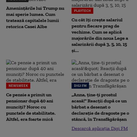
Amenințările lui Trump nu
PLAYTECH
mai sperie lumea. Cum
Cu cât îți crește salariul
tratează capitalele lumii
pentru fiecare prag de
retorica Casei Albe
vechime. Cum se aplică
majorările din noua Lege a
salarizării după 3, 5, 10, 15
și...
NEWSWEEK
DIGI FM
Ce pensie a primit un
„Anna, ţine-ţi prostul
pensionar după 40 ani
acasă!" Reacţii după ce un
munciți? Noroc cu
bărbat a desenat o
punctele de stabilitate.
declaraţie de dragoste pe o
Altfel, era foarte mică
stâncă, în Transfăgărăşan
Descarcă aplicația Digi FM