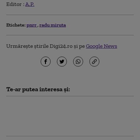
Editor :
A.P.
Etichete:
pnrr
radu miruta
Urmărește știrile Digi24.ro și pe
Google News
Te-ar putea interesa și:
Ce spune Ilie Bolojan despre
publicarea declarației de
avere a partenerei sale de
viață