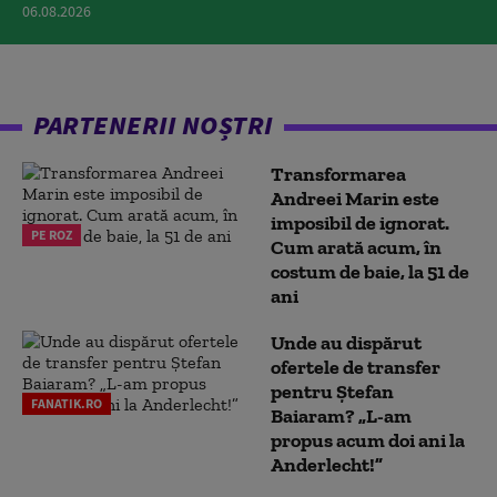
06.08.2026
PARTENERII NOȘTRI
Transformarea
Andreei Marin este
imposibil de ignorat.
PE ROZ
Cum arată acum, în
costum de baie, la 51 de
ani
Unde au dispărut
ofertele de transfer
pentru Ștefan
FANATIK.RO
Baiaram? „L-am
propus acum doi ani la
Anderlecht!”