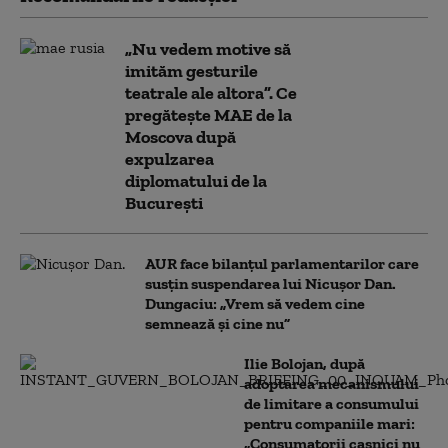
„Nu vedem motive să
imităm gesturile
teatrale ale altora”. Ce
pregătește MAE de la
Moscova după
expulzarea
diplomatului de la
București
AUR face bilanțul parlamentarilor care
susțin suspendarea lui Nicușor Dan.
Dungaciu: „Vrem să vedem cine
semnează și cine nu”
Ilie Bolojan, după
adoptarea mecanismului
de limitare a consumului
pentru companiile mari:
„Consumatorii casnici nu