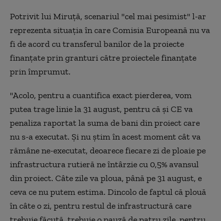
Potrivit lui Miruţă, scenariul "cel mai pesimist" l-ar
reprezenta situaţia în care Comisia Europeană nu va
fi de acord cu transferul banilor de la proiecte
finanţate prin granturi către proiectele finanţate
prin împrumut.
"Acolo, pentru a cuantifica exact pierderea, vom
putea trage linie la 31 august, pentru că şi CE va
penaliza raportat la suma de bani din proiect care
nu s-a executat. Şi nu ştim în acest moment cât va
rămâne ne-executat, deoarece fiecare zi de ploaie pe
infrastructura rutieră ne întârzie cu 0,5% avansul
din proiect. Câte zile va ploua, până pe 31 august, e
ceva ce nu putem estima. Dincolo de faptul că plouă
în câte o zi, pentru restul de infrastructură care
trebuie făcută, trebuie o pauză de patru zile, pentru