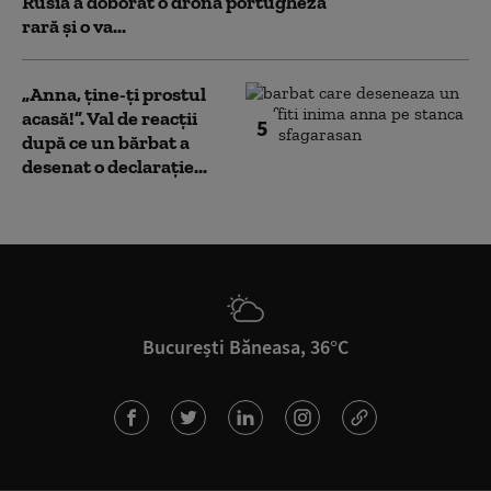
Rusia a doborât o dronă portugheză
rară și o va...
„Anna, ţine-ţi prostul
acasă!”. Val de reacții
5
după ce un bărbat a
desenat o declarație...
București Băneasa, 36°C