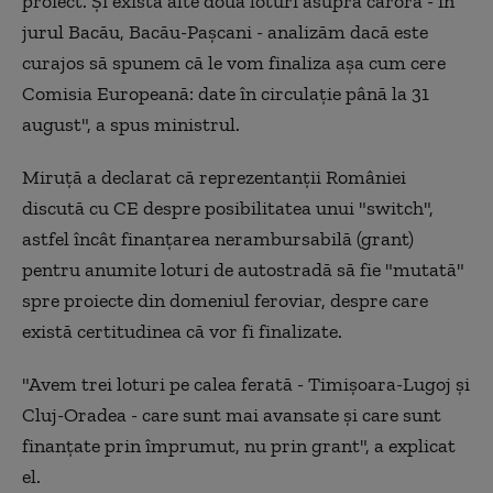
proiect. Şi există alte două loturi asupra cărora - în
jurul Bacău, Bacău-Paşcani - analizăm dacă este
curajos să spunem că le vom finaliza aşa cum cere
Comisia Europeană: date în circulaţie până la 31
august", a spus ministrul.
Miruţă a declarat că reprezentanţii României
discută cu CE despre posibilitatea unui "switch",
astfel încât finanţarea nerambursabilă (grant)
pentru anumite loturi de autostradă să fie "mutată"
spre proiecte din domeniul feroviar, despre care
există certitudinea că vor fi finalizate.
"Avem trei loturi pe calea ferată - Timişoara-Lugoj şi
Cluj-Oradea - care sunt mai avansate şi care sunt
finanţate prin împrumut, nu prin grant", a explicat
el.