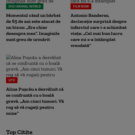
DIGI ANIMAL WORLD
FILM NOW
Momentul când un bărbat
Antonio Banderas,
de 65 de ani este atacat de
declarație surpriză despre
un bizon: „Era chiar
infarctul care i-a schimbat
deasupra mea”. Imaginile
viața: „Cel mai bun lucru
sunt greu de urmărit
care mi s-a întâmplat
vreodată”
UTV
Alina Pușcău a dezvăluit că
se confruntă cu o boală
gravă. „Am cinci tumori. Vă
rog să vă rugați pentru
mine”
Top Citite