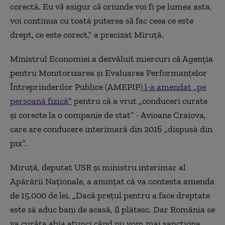
corectă. Eu vǎ asigur cǎ oriunde voi fi pe lumea asta,
voi continua cu toată puterea sǎ fac ceea ce este
drept, ce este corect,” a precizat Miruță.
Ministrul Economiei a dezvăluit miercuri că Agenţia
pentru Monitorizarea şi Evaluarea Performanţelor
Întreprinderilor Publice (AMEPIP)
l-a amendat „pe
persoană fizică”
pentru că a vrut „conduceri curate
şi corecte la o companie de stat” - Avioane Craiova,
care are conducere interimară din 2016 „dispusă din
pix”.
Miruţă, deputat USR şi ministru interimar al
Apărării Naţionale, a anunțat că va contesta amenda
de 15.000 de lei. „Dacă preţul pentru a face dreptate
este să aduc bani de acasă, îl plătesc. Dar România se
va curăţa abia atunci când nu vom mai sancţiona