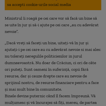
sa accepti cookie-urile social media
Ministrul îi roagă pe cei care vor să facă un bine să
se uite în jur şi să-i ajute pe cei care „au cu adevărat
nevoie”.
„Dacă vreți să faceți un bine, uitați-vă în jur și
ajutați-i pe cei care au cu adevărat nevoie si mai ales:
nu tolerați neregulile politicienilor in jurul
dumneavoastră. Nu doar de Crăciun, ci ori de câte
ori puteți. Sunt oameni în suferință, copii fără
resurse, dar și cauze drepte care au nevoie de
sprijinul nostru, de resurse financiare pentru a face
și mai mult bine în comunitate.
Binele devine puternic când îl facem împreună. Vă
mulțumesc și vă încurajez să fiți, mereu, de partea