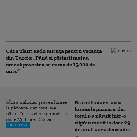
împotriva lui”. Radu
Miruță, atac la
Grindeanu: „Nu pot
spune că el rezolvă
problemele românilor”
Cât a plătit Radu Miruță pentru vacanța
din Turcia: „Până și părinții mei au
crezut povestea cu suma de 15.000 de
euro”
Era milionar și avea
lumea la picioare, dar
totul s-a năruit într-o
clipă: a murit la doar 29
DIGI SPORT
de ani. Cauza decesului