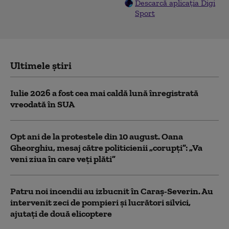
Descarcă aplicația Digi
Sport
Ultimele știri
Iulie 2026 a fost cea mai caldă lună înregistrată
vreodată în SUA
Opt ani de la protestele din 10 august. Oana
Gheorghiu, mesaj către politicienii „corupți”: „Va
veni ziua în care veţi plăti”
Patru noi incendii au izbucnit în Caraş-Severin. Au
intervenit zeci de pompieri şi lucrători silvici,
ajutaţi de două elicoptere