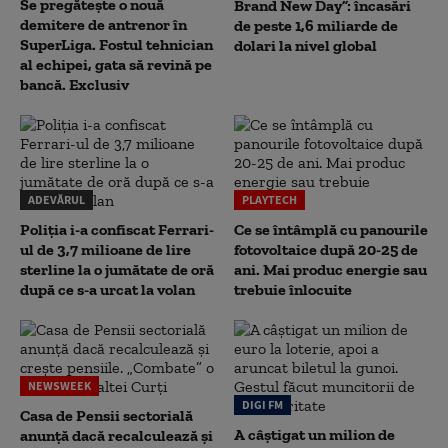
Se pregătește o nouă
Brand New Day”: încasări
demitere de antrenor în
de peste 1,6 miliarde de
SuperLiga. Fostul tehnician
dolari la nivel global
al echipei, gata să revină pe
bancă. Exclusiv
ADEVĂRUL
PLAYTECH
Poliția i-a confiscat Ferrari-
Ce se întâmplă cu panourile
ul de 3,7 milioane de lire
fotovoltaice după 20-25 de
sterline la o jumătate de oră
ani. Mai produc energie sau
după ce s-a urcat la volan
trebuie înlocuite
NEWSWEEK
DIGI FM
Casa de Pensii sectorială
A câștigat un milion de
anunță dacă recalculează și