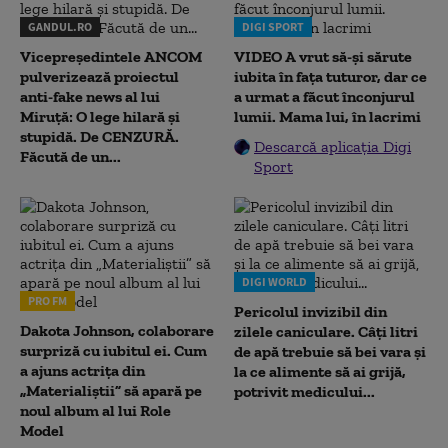
GANDUL.RO
DIGI SPORT
Vicepreședintele ANCOM
VIDEO A vrut să-și sărute
pulverizează proiectul
iubita în fața tuturor, dar ce
anti-fake news al lui
a urmat a făcut înconjurul
Miruță: O lege hilară și
lumii. Mama lui, în lacrimi
stupidă. De CENZURĂ.
Descarcă aplicația Digi
Făcută de un...
Sport
DIGI WORLD
PRO FM
Pericolul invizibil din
Dakota Johnson, colaborare
zilele caniculare. Câți litri
surpriză cu iubitul ei. Cum
de apă trebuie să bei vara și
a ajuns actrița din
la ce alimente să ai grijă,
„Materialiștii” să apară pe
potrivit medicului...
noul album al lui Role
Model