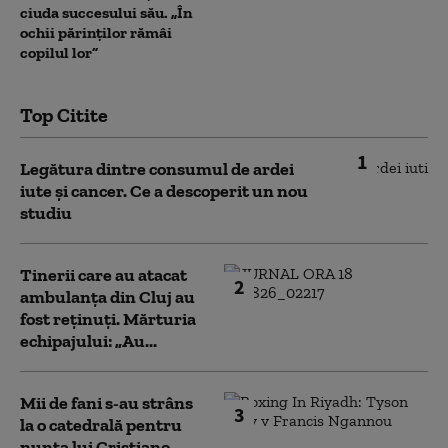
ciuda succesului său. „În
ochii părinților rămâi
copilul lor”
Top Citite
1
Legătura dintre consumul de ardei
iute și cancer. Ce a descoperit un nou
studiu
Tinerii care au atacat
2
ambulanța din Cluj au
fost reținuți. Mărturia
echipajului: „Au...
Mii de fani s-au strâns
3
la o catedrală pentru
nunta lui Cristiano