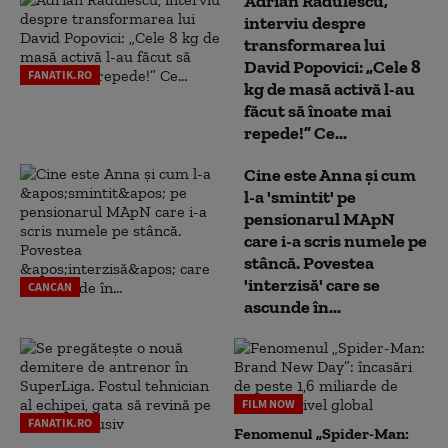
Adrian Rădulescu,
interviu despre
transformarea lui
David Popovici: „Cele 8
FANATIK.RO
kg de masă activă l-au
făcut să înoate mai
repede!” Ce...
Cine este Anna și cum
l-a 'smintit' pe
pensionarul MApN
care i-a scris numele pe
stâncă. Povestea
'interzisă' care se
CANCAN
ascunde în...
FILM NOW
FANATIK.RO
Fenomenul „Spider-Man: