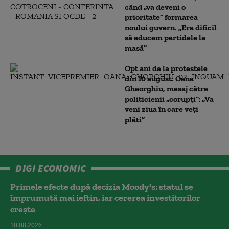
când „va deveni o
prioritate” formarea
noului guvern. „Era dificil
să aducem partidele la
masă”
Opt ani de la protestele
din 10 august. Oana
Gheorghiu, mesaj către
politicienii „corupți”: „Va
veni ziua în care veţi
plăti”
DIGI ECONOMIC
Primele efecte după decizia Moody's: statul se
împrumută mai ieftin, iar cererea investitorilor
crește
10.08.2026