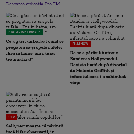
Descarcă aplicația Pro FM
DIGI ANIMAL WORLD
Ce a găsit un bărbat când se
FILM NOW
pregătea să-și spele rufele:
De ce a părăsit Antonio
„Era în haine, am rămas
Banderas Hollywoodul.
traumatizat”
Decizia luată după divorțul
de Melanie Griffith și
infarctul care i-a schimbat
viața
UTV
Selly recunoaște că părinții
încă îi fac observații, în