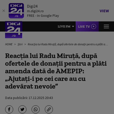
Digi24
VIEW
m.digi24.ro
FREE - In Google Play
LIVE TV
LIVE FM
HOME
Știri
Reacția lui Radu Miruţă, după ofertele de donaţii pentru a plăti amenda dată de AMEPIP: „Ajutaţi-i pe cei care au cu adevărat nevoie”
Reacția lui Radu Miruţă, după
ofertele de donaţii pentru a plăti
amenda dată de AMEPIP:
„Ajutaţi-i pe cei care au cu
adevărat nevoie”
Data publicării:
17.12.2025 20:43