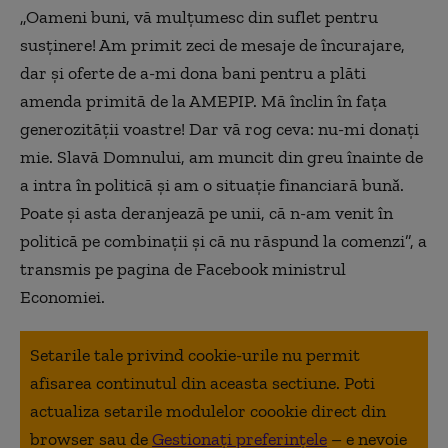
„Oameni buni, vă mulţumesc din suflet pentru
susţinere! Am primit zeci de mesaje de încurajare,
dar şi oferte de a-mi dona bani pentru a plăti
amenda primită de la AMEPIP. Mă înclin în faţa
generozităţii voastre! Dar vă rog ceva: nu-mi donaţi
mie. Slavă Domnului, am muncit din greu înainte de
a intra în politică şi am o situaţie financiară bunǎ.
Poate şi asta deranjează pe unii, că n-am venit în
politică pe combinaţii şi că nu răspund la comenzi”, a
transmis pe pagina de Facebook ministrul
Economiei.
Setarile tale privind cookie-urile nu permit
afisarea continutul din aceasta sectiune. Poti
actualiza setarile modulelor coookie direct din
browser sau de
Gestionați preferințele
– e nevoie