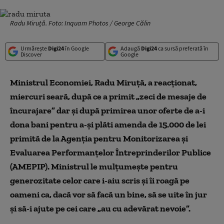
Radu Miruță. Foto: Inquam Photos / George Călin
Urmărește
Digi24
în Google
Adaugă
Digi24
ca sursă preferată în
Discover
Google
Ministrul Economiei, Radu Miruţă, a reacţionat,
miercuri seară, după ce a primit „zeci de mesaje de
încurajare” dar şi după primirea unor oferte de a-i
dona bani pentru a-şi plăti amenda de 15.000 de lei
primită de la Agenţia pentru Monitorizarea şi
Evaluarea Performanţelor Întreprinderilor Publice
(AMEPIP). Ministrul le mulțumește pentru
generozitate celor care i-aiu scris și îi roagă pe
oameni ca, dacă vor să facă un bine, să se uite în jur
şi să-i ajute pe cei care „au cu adevărat nevoie”.