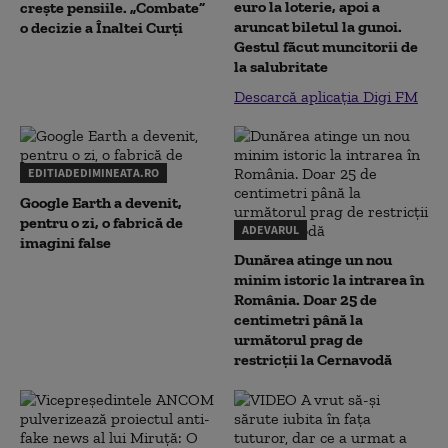
euro la loterie, apoi a
crește pensiile. „Combate”
aruncat biletul la gunoi.
o decizie a Înaltei Curți
Gestul făcut muncitorii de
la salubritate
Descarcă aplicația Digi FM
EDITIADEDIMINEATA.RO
Google Earth a devenit,
pentru o zi, o fabrică de
ADEVARUL
imagini false
Dunărea atinge un nou
minim istoric la intrarea în
România. Doar 25 de
centimetri până la
următorul prag de
restricții la Cernavodă