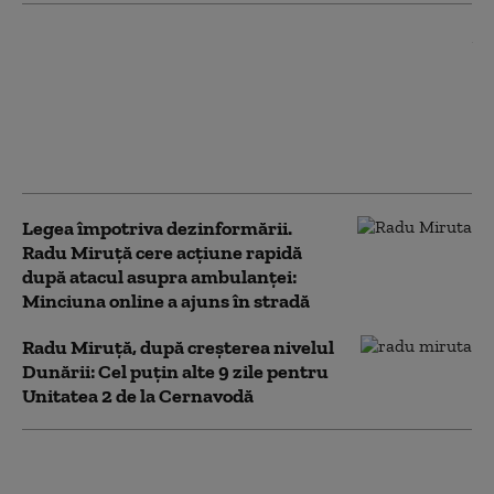
Miruță cere mai multe
produse românești pentru
Apărare. „Vehiculele destinate
Armatei Române poartă
eticheta «Fabricat în
România»”
Legea împotriva dezinformării.
Radu Miruță cere acțiune rapidă
după atacul asupra ambulanței:
Minciuna online a ajuns în stradă
Radu Miruță, după creșterea nivelul
Dunării: Cel puțin alte 9 zile pentru
Unitatea 2 de la Cernavodă
„600.000 de oameni au
ieșit în stradă