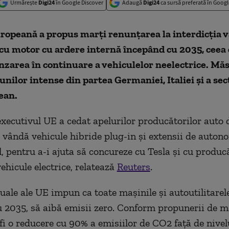
Urmărește
Digi24
în Google Discover
Adaugă
Digi24
ca sursă preferată în Googl
ropeană a propus marți renunțarea la interdicția v
cu motor cu ardere internă începând cu 2035, ceea 
zarea în continuare a vehiculelor neelectrice. Măs
nilor intense din partea Germaniei, Italiei și a sec
ean.
executivul UE a cedat apelurilor producătorilor auto 
 vândă vehicule hibride plug-in și extensii de auton
, pentru a-i ajuta să concureze cu Tesla și cu producă
ehicule electrice, relatează
Reuters
.
uale ale UE impun ca toate mașinile și autoutilitarele
 2035, să aibă emisii zero. Conform propunerii de ma
 fi o reducere cu 90% a emisiilor de CO2 față de nivel