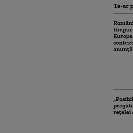
Te-ar p
România
timpuri
Europea
context
anunță 
Sute de
CE pe m
la Brux
„Posibi
pregăte
rețelei
Comisi