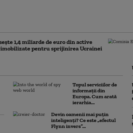
zează România:
ea angajamentelor din
oate avea consecințe
are grave”
sește 1,4 miliarde de euro din active
 imobilizate pentru sprijinirea Ucrainei
Topul serviciilor de
informații din
Europa. Cum arată
ierarhia...
Devin oamenii mai puțin
inteligenți? Ce este „efectul
Flynn invers”...