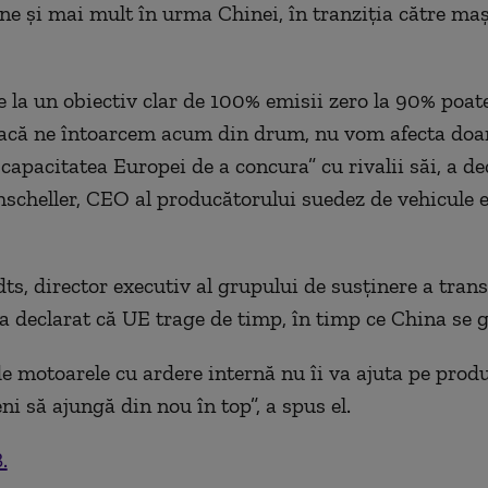
e și mai mult în urma Chinei, în tranziția către maș
e la un obiectiv clar de 100% emisii zero la 90% poat
acă ne întoarcem acum din drum, nu vom afecta doar
capacitatea Europei de a concura” cu rivalii săi, a de
scheller, CEO al producătorului suedez de vehicule e
ts, director executiv al grupului de susținere a tran
a declarat că UE trage de timp, în timp ce China se g
e motoarele cu ardere internă nu îi va ajuta pe produ
i să ajungă din nou în top”, a spus el.
.