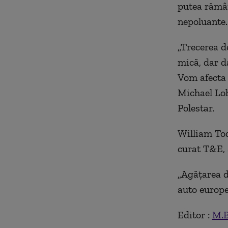
putea rămân
nepoluante.
„Trecerea d
mică, dar d
Vom afecta 
Michael Loh
Polestar.
William Tod
curat T&E, 
„Agățarea d
auto europen
Editor :
M.B