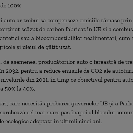
c de 100%.
i auto ar trebui să compenseze emisiile rămase prin 
 conținut scăzut de carbon fabricat în UE și a combust
sintetici sau a biocombustibililor nealimentari, cum a
ricole și uleiul de gătit uzat.
, de asemenea, producătorilor auto o fereastră de trei
n 2032, pentru a reduce emisiile de CO2 ale autotur
nivelurile din 2021, în timp ce obiectivul pentru auto
 la 50% la 40%.
ri, care necesită aprobarea guvernelor UE și a Parl
archează cel mai mare pas înapoi al blocului comuni
ale ecologice adoptate în ultimii cinci ani.