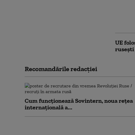
averti
„Blocar
PNRR p
financi
UE folo
rusești
Recomandările redacţiei
Cum funcționează Sovintern, noua rețea
internațională a...