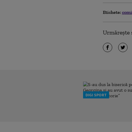
Etichete:
comi
Urmărește ș
DIGI SPORT