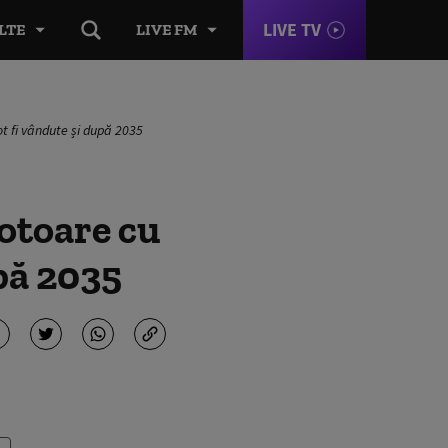
LIVE TV
LTE
LIVE FM
ot fi vândute și după 2035
otoare cu
pă 2035