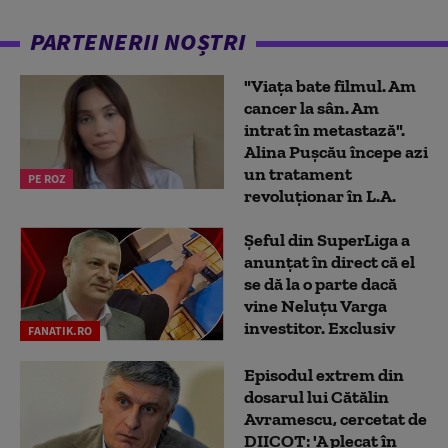
PARTENERII NOȘTRI
"Viața bate filmul. Am
cancer la sân. Am
intrat în metastază".
Alina Pușcău începe azi
un tratament
PE ROZ
revoluționar în L.A.
Șeful din SuperLiga a
anunțat în direct că el
se dă la o parte dacă
vine Neluțu Varga
investitor. Exclusiv
FANATIK.RO
Episodul extrem din
dosarul lui Cătălin
Avramescu, cercetat de
DIICOT: 'A plecat în