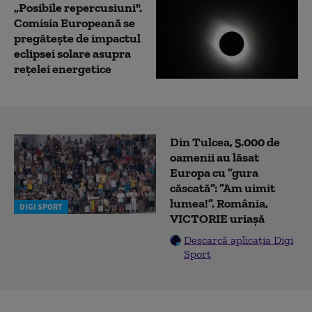
„Posibile repercusiuni".
Comisia Europeană se
pregătește de impactul
eclipsei solare asupra
rețelei energetice
Din Tulcea, 5.000 de
oamenii au lăsat
Europa cu ”gura
căscată”: ”Am uimit
lumea!”. România,
DIGI SPORT
VICTORIE uriașă
Descarcă aplicația Digi
Sport