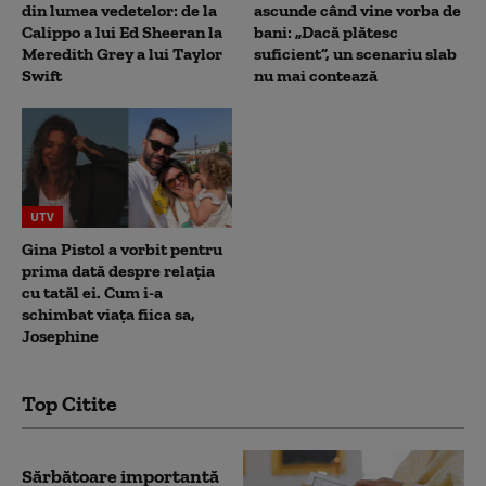
din lumea vedetelor: de la
ascunde când vine vorba de
Calippo a lui Ed Sheeran la
bani: „Dacă plătesc
Meredith Grey a lui Taylor
suficient”, un scenariu slab
Swift
nu mai contează
UTV
Gina Pistol a vorbit pentru
prima dată despre relația
cu tatăl ei. Cum i-a
schimbat viața fiica sa,
Josephine
Top Citite
Sărbătoare importantă