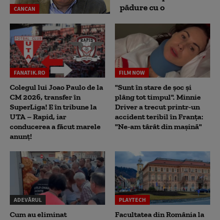
pădure cu o
CANCAN
FANATIK.RO
FILM NOW
Colegul lui Joao Paulo de la
"Sunt în stare de șoc și
CM 2026, transfer în
plâng tot timpul". Minnie
SuperLiga! E în tribune la
Driver a trecut printr-un
UTA – Rapid, iar
accident teribil în Franța:
conducerea a făcut marele
"Ne-am târât din mașină"
anunț!
ADEVĂRUL
PLAYTECH
Cum au eliminat
Facultatea din România la