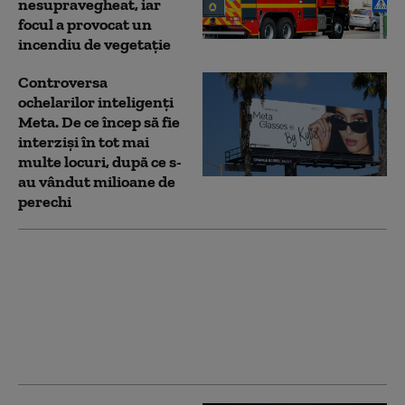
nesupravegheat, iar
focul a provocat un
incendiu de vegetaţie
Controversa
ochelarilor inteligenți
Meta. De ce încep să fie
interziși în tot mai
multe locuri, după ce s-
au vândut milioane de
perechi
Sute de candidați
pentru un job „de vis”
la CE pe mii de euro
lunar. Cei care lucrează
la Bruxelles descoperă
însă altă realitate