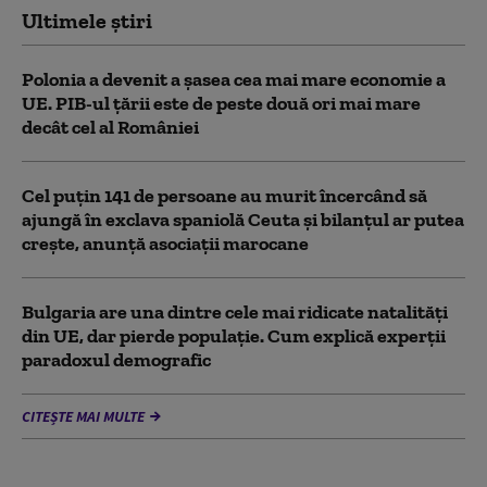
Ultimele știri
Polonia a devenit a șasea cea mai mare economie a
UE. PIB-ul țării este de peste două ori mai mare
decât cel al României
Cel puţin 141 de persoane au murit încercând să
ajungă în exclava spaniolă Ceuta şi bilanţul ar putea
creşte, anunță asociații marocane
Bulgaria are una dintre cele mai ridicate natalități
din UE, dar pierde populație. Cum explică experții
paradoxul demografic
CITEȘTE MAI MULTE