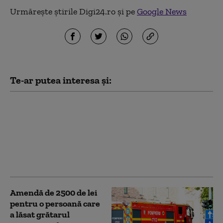
Urmărește știrile Digi24.ro și pe
Google News
Te-ar putea interesa și:
România a trimis o
alertă timpurie către
Comisia Europeană și
statele UE, în contextul
secetei severe, anunță
Ministerul Energiei
Amendă de 2500 de lei
pentru o persoană care
a lăsat grătarul