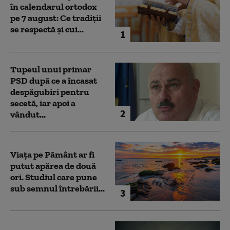
în calendarul ortodox
pe 7 august: Ce tradiții
se respectă și cui...
1
Tupeul unui primar
PSD după ce a încasat
despăgubiri pentru
secetă, iar apoi a
2
vândut...
Viața pe Pământ ar fi
putut apărea de două
ori. Studiul care pune
sub semnul întrebării...
3