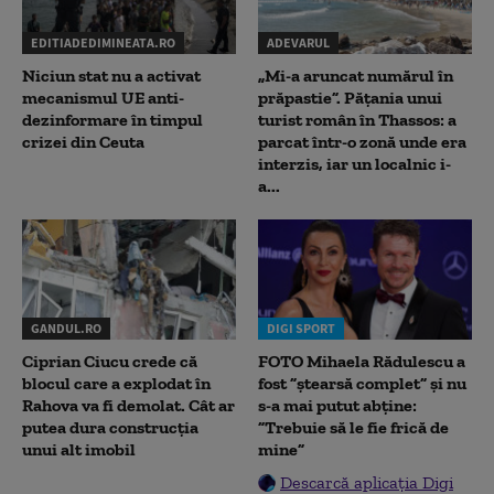
EDITIADEDIMINEATA.RO
ADEVARUL
Niciun stat nu a activat
„Mi-a aruncat numărul în
mecanismul UE anti-
prăpastie”. Pățania unui
dezinformare în timpul
turist român în Thassos: a
crizei din Ceuta
parcat într-o zonă unde era
interzis, iar un localnic i-
a...
GANDUL.RO
DIGI SPORT
Ciprian Ciucu crede că
FOTO Mihaela Rădulescu a
blocul care a explodat în
fost ”ștearsă complet” și nu
Rahova va fi demolat. Cât ar
s-a mai putut abține:
putea dura construcția
”Trebuie să le fie frică de
unui alt imobil
mine”
Descarcă aplicația Digi