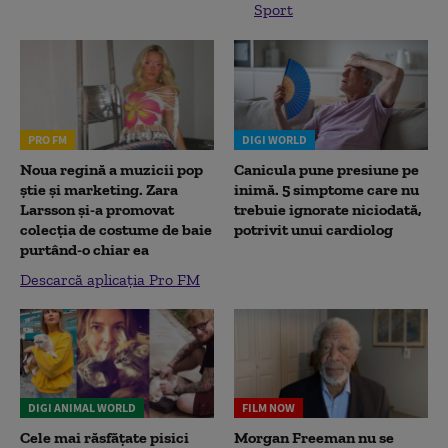
Sport
PRO FM
DIGI WORLD
Noua regină a muzicii pop
Canicula pune presiune pe
știe și marketing. Zara
inimă. 5 simptome care nu
Larsson și-a promovat
trebuie ignorate niciodată,
colecția de costume de baie
potrivit unui cardiolog
purtând-o chiar ea
Descarcă aplicația Pro FM
DIGI ANIMAL WORLD
FILM NOW
Cele mai răsfățate pisici
Morgan Freeman nu se