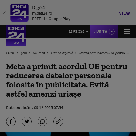
Digi24
VIEW
m.digi24.ro
FREE - In Google Play
LIVE TV
LIVE FM
HOME
Știri
Sci-tech
Lumea digitală
Meta a primit acordul UE pentru reducerea datelor personale folosite în publicitate. Evită astfel amenzi uriașe
Meta a primit acordul UE pentru
reducerea datelor personale
folosite în publicitate. Evită
astfel amenzi uriașe
Data publicării:
09.12.2025 07:54