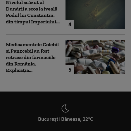
Nivelul scăzut al
Dunării a scos la iveală
Podul lui Constantin,
din timpul Imperiului...
4
Medicamentele Colebil
și Panzcebil au fost
retrase din farmaciile
din România.
5
Explicația...
București Băneasa, 22°C