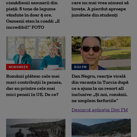
cisnădienii samsarii din
care nu mai vrea nimeni să
piață: 8 tone de legume
înveţe. A pierdut aproape
vândute în doar 4 ore.
jumătate din studenţi
Oamenii stau la coadă: „E
incredibil!” FOTO
NEWSWEEK
DIGI FM
Românii plătesc cele mai
Dan Negru, reacție virală
mari contribuții la pensie,
din vacanța în Turcia după
dar au printre cele mai
ce a ajuns la un resort all
mici pensii în UE. De ce?
inclusive: „Și noi, românii,
ne umplem farfuriile”
Descarcă aplicația Digi FM