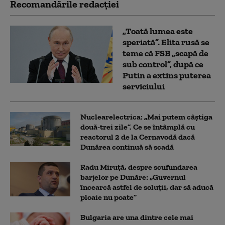
Recomandările redacţiei
„Toată lumea este
speriată”. Elita rusă se
teme că FSB „scapă de
sub control”, după ce
Putin a extins puterea
serviciului
Nuclearelectrica: „Mai putem câștiga
două-trei zile”. Ce se întâmplă cu
reactorul 2 de la Cernavodă dacă
Dunărea continuă să scadă
Radu Miruță, despre scufundarea
barjelor pe Dunăre: „Guvernul
încearcă astfel de soluții, dar să aducă
ploaie nu poate”
Bulgaria are una dintre cele mai