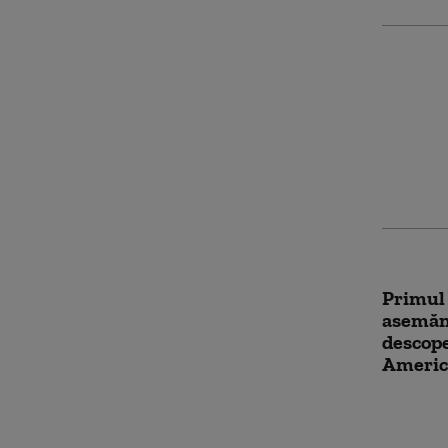
Site-ul
teoria 
coronav
un lab
Primul
asemăn
descoper
Americ