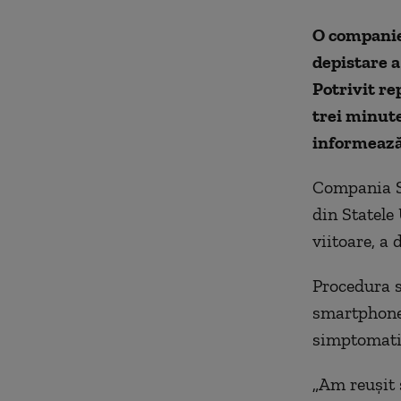
O companie
depistare a
Potrivit re
trei minute
informează
Compania Se
din Statele 
viitoare, a
Procedura se
smartphone,
simptomatic
„Am reuşit 