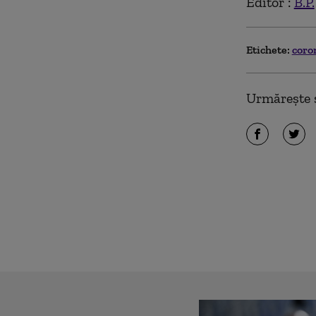
Editor :
B.P.
Etichete:
coro
Urmărește ș