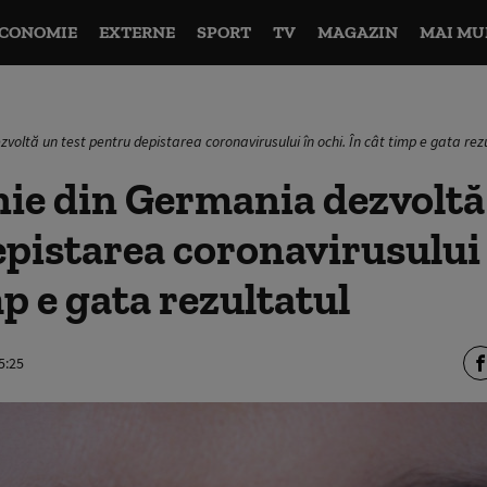
CONOMIE
EXTERNE
SPORT
TV
MAGAZIN
MAI MU
oltă un test pentru depistarea coronavirusului în ochi. În cât timp e gata rez
ie din Germania dezvoltă 
pistarea coronavirusului 
mp e gata rezultatul
5:25