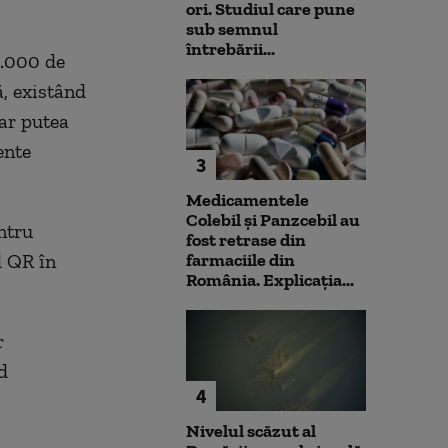
ori. Studiul care pune
sub semnul
întrebării...
0.000 de
, existând
-ar putea
ente
3
Medicamentele
Colebil și Panzcebil au
ntru
fost retrase din
d QR în
farmaciile din
România. Explicația...
r
d
4
Nivelul scăzut al