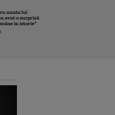
tru nunta lui
au avut o surpriză
mâne în istorie”
t