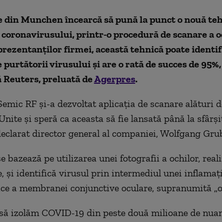
 din Munchen încearcă să pună la punct o nouă teh
 coronavirusului, printr-o procedură de scanare a o
prezentanţilor firmei, această tehnică poate identif
 purtătorii virusului şi are o rată de succes de 95%,
 Reuters, preluată de
Agerpres
.
mic RF şi-a dezvoltat aplicaţia de scanare alături d
Unite şi speră ca aceasta să fie lansată până la sfârşi
 declarat director general al companiei, Wolfgang Gru
 bazează pe utilizarea unei fotografii a ochilor, real
 şi identifică virusul prin intermediul unei inflamaţi
e a membranei conjunctive oculare, supranumită „oc
să izolăm COVID-19 din peste două milioane de nuanţ