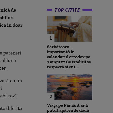
TOP CITITE
nică de
chilor.
ica în doar
1
Sărbătoare
importantă în
e pateneri
calendarul ortodox pe
tul lunii
7 august: Ce tradiții se
respectă și cui...
ber.
izată cu un
i
hi roz”.
2
Viața pe Pământ ar fi
e diferite
putut apărea de două