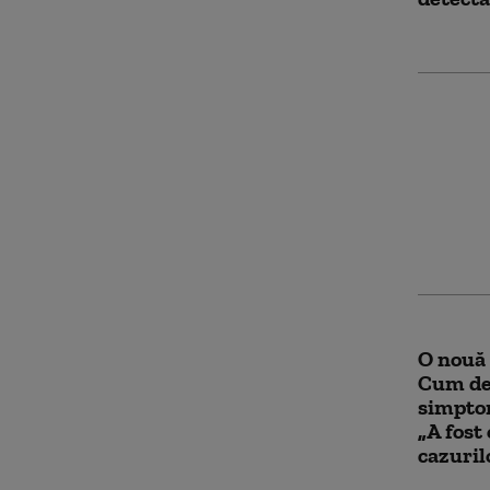
Studiu:
sarcinii
mare d
de dezv
O nouă 
Cum des
simptom
„A fost 
cazuril