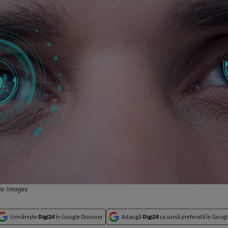
dia Images
Urmărește
Digi24
în Google Discover
Adaugă
Digi24
ca sursă preferată în Googl