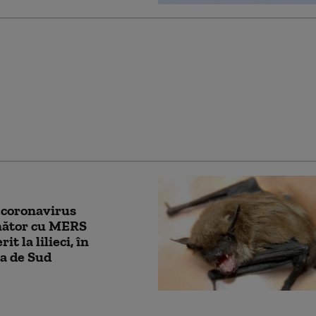
 Casei Albe susţine
conform căreia
irusul provine dintr-
orator din Wuhan
 coronavirus
ător cu MERS
it la lilieci, în
a de Sud