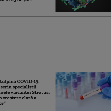
 COVID-ul în timpul
, asociat cu risc mai
e autism și probleme
oltare la copii
tulpină COVID-19.
criu specialiștii
ele variantei Stratus:
o creștere clară a
or”