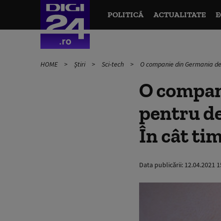
POLITICĂ
ACTUALITATE
E
HOME
Știri
Sci-tech
O companie din Germania dezv
O compan
pentru de
În cât ti
Data publicării:
12.04.2021 1