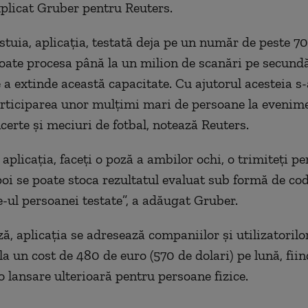
explicat Gruber pentru Reuters.
estuia, aplicaţia, testată deja pe un număr de peste 7
oate procesa până la un milion de scanări pe secundă
 a extinde această capacitate. Cu ajutorul acesteia s
articiparea unor mulţimi mari de persoane la evenim
erte şi meciuri de fotbal, notează Reuters.
aplicaţia, faceţi o poză a ambilor ochi, o trimiteţi pe
poi se poate stoca rezultatul evaluat sub formă de co
ul persoanei testate”, a adăugat Gruber.
ă, aplicaţia se adresează companiilor şi utilizatorilo
la un cost de 480 de euro (570 de dolari) pe lună, fiin
o lansare ulterioară pentru persoane fizice.