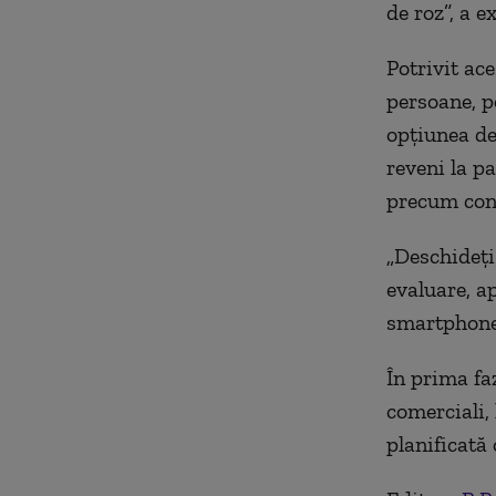
de roz”, a 
Potrivit ac
persoane, p
opţiunea de
reveni la p
precum conc
„Deschideţi 
evaluare, a
smartphone-
În prima faz
comerciali, 
planificată 