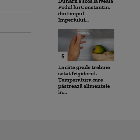
Dunării a scos la iveală
Podul lui Constantin,
din timpul
Imperiului...
5
La câte grade trebuie
setat frigiderul.
Temperatura care
păstrează alimentele
în...