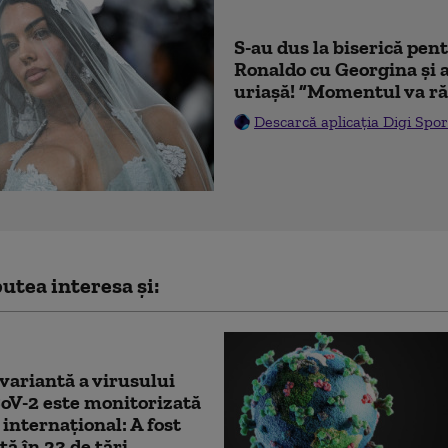
S-au dus la biserică pen
Ronaldo cu Georgina și 
uriașă! ”Momentul va ră
Descarcă aplicația Digi Spor
utea interesa și:
variantă a virusului
oV-2 este monitorizată
 internaţional: A fost
tă în 23 de ţări