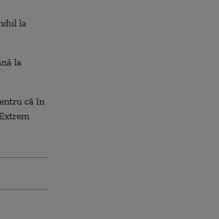
ndul la
ână la
entru că în
, Extrem