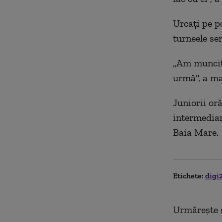
Urcaţi pe p
turneele se
„Am muncit,
urmă", a ma
Juniorii or
intermediar
Baia Mare.
Etichete:
digi
Urmărește ș