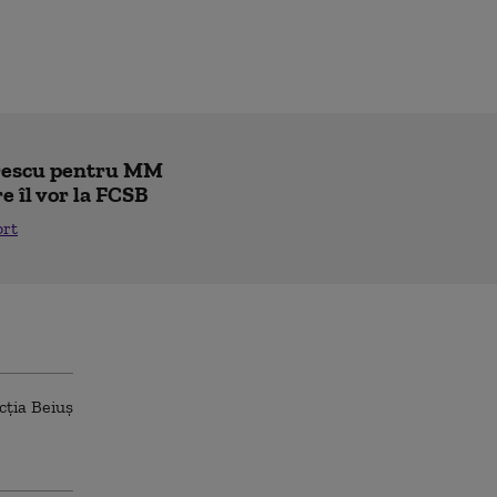
trescu pentru MM
re îl vor la FCSB
ort