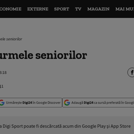
CONOMIE
EXTERNE
SPORT
TV
MAGAZIN
MAI MU
le seniorilor
urmele seniorilor
8:18
Urmărește
Digi24
în Google Discover
Adaugă
Digi24
ca sursă preferată în Googl
ia Digi Sport poate fi descărcată acum din Google Play şi App Store