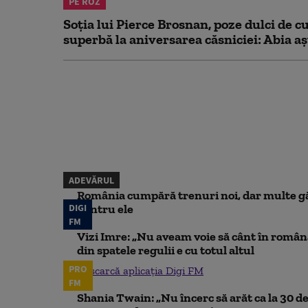
PE ROZ
Soția lui Pierce Brosnan, poze dulci de cu
superbă la aniversarea căsniciei: Abia aș
ADEVĂRUL
România cumpără trenuri noi, dar multe gă
DIGI
pentru ele
FM
Vizi Imre: „Nu aveam voie să cânt în român
din spatele regulii e cu totul altul
PRO
Descarcă aplicația Digi FM
FM
Shania Twain: „Nu încerc să arăt ca la 30 de