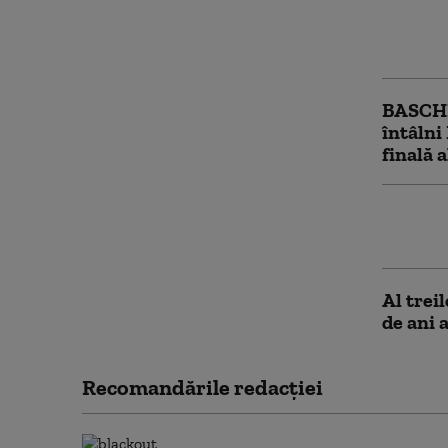
Parcul 
munici
BASCHE
întâlni 
finală 
1.000 d
pentru 
Al trei
de ani 
Recomandările redacţiei