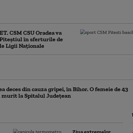
celor 10.000 de flori din centrul
piului Oradea
T. CSM CSU Oradea va
Piteştiul în sferturile de
ale Ligii Naționale
e locuri de muncă vacante, estimate
bursa din 12 aprilie, din Oradea
lea deces din cauza gripei, în Bihor. O femeie de 43
a murit la Spitalul Județean
Ziua extremelor