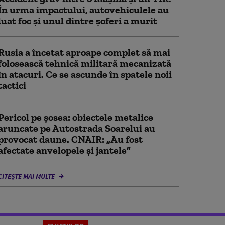
În urma impactului, autovehiculele au
luat foc și unul dintre șoferi a murit
Rusia a încetat aproape complet să mai
folosească tehnică militară mecanizată
în atacuri. Ce se ascunde în spatele noii
tactici
Pericol pe șosea: obiectele metalice
aruncate pe Autostrada Soarelui au
provocat daune. CNAIR: „Au fost
afectate anvelopele și jantele”
CITEȘTE MAI MULTE