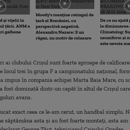
me
Moody's menține ratingul de
 și vijelii în
De ce nu ajută 
țară al României, cu
rul țării. ANM a
la diminuarea 
perspectivă negativă.
uri galbene
Climatolog: Su
Alexandru Nazare: E un
neuniform și n
răgaz, nu motiv de relaxare
este nevoie m
i ai clubului Crişul sunt foarte aproape de calificare
Pe locul trei în grupa F a campionatului naţional, for
a impus în compania echipei Marta Baia Mare, cu sc
 a fost dominată dintr-un capăt în altul de Crişul car
 goluri avans.
 jucat exact ceea ce le-am cerut, un handbal simplu. 
ne săptămâna asta şi au fost foarte montaţi, asta am 
a declarat George Tăut, tehnicianul Crişului Oradea.