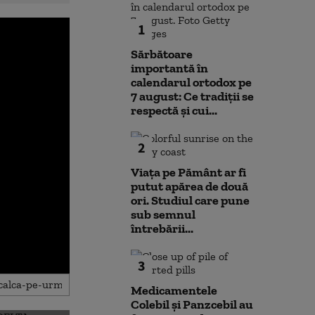
1
Sărbătoare
importantă în
calendarul ortodox pe
7 august: Ce tradiții se
respectă și cui...
2
Viața pe Pământ ar fi
putut apărea de două
ori. Studiul care pune
sub semnul
întrebării...
3
Medicamentele
Colebil și Panzcebil au