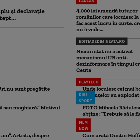
CANCAN
plu și declarație
4.000 lei amendă tuturor
românilor care locuiesc la 
tept...
fac acest lucru în curte, c
nu îi vede...
EDITIADEDIMINEATA.RO
Niciun stat nu a activat
mecanismul UE anti-
dezinformare în timpul cr
Ceuta
PLAYTECH
ri nu sunt pregătite
Unde locuiesc cei mai b
DIGI
locuințelor au explodat
SPORT
ă sau maghiară.” Motivul
FOTO Mihaela Rădulescu 
abține: ”Trebuie să le fi
FILM
NOW
 ani”. Artista, despre
Cum arată Dustin Hoffma