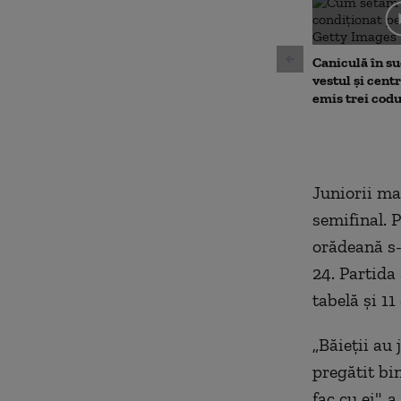
seconds
Volu
90%
Caniculă în sud
vestul și cent
emis trei cod
Juniorii mar
semifinal. 
orădeană s-
24. Partida
tabelă şi 11
„Băieţii au
pregătit bi
fac cu ei", 