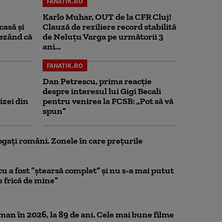
FANATIK.RO
Karlo Muhar, OUT de la CFR Cluj!
casă și
Clauză de reziliere record stabilită
rezând că
de Neluțu Varga pe următorii 3
ani...
FANATIK.RO
Dan Petrescu, prima reacție
despre interesul lui Gigi Becali
izei din
pentru venirea la FCSB: „Pot să vă
spun”
ogați români. Zonele în care prețurile
a fost ”ștearsă complet” și nu s-a mai putut
e frică de mine”
n în 2026, la 89 de ani. Cele mai bune filme