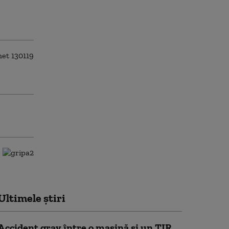
Ultimele știri
Accident grav între o mașină și un TIR.