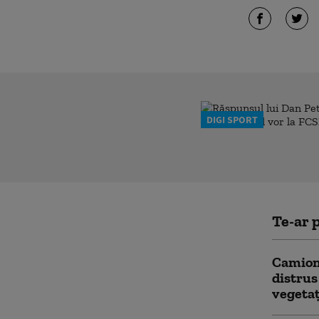
DIGI SPORT
Te-ar p
Camion 
distrus
vegetaț