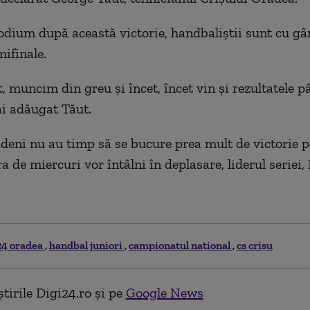
odium după această victorie, handbaliştii sunt cu gâ
mifinale.
 muncim din greu şi încet, încet vin şi rezultatele p
i adăugat Tăut.
ădeni nu au timp să se bucure prea mult de victorie p
a de miercuri vor întâlni în deplasare, liderul seriei
24 oradea
handbal juniori
campionatul naţional
cs crişu
tirile Digi24.ro și pe
Google News