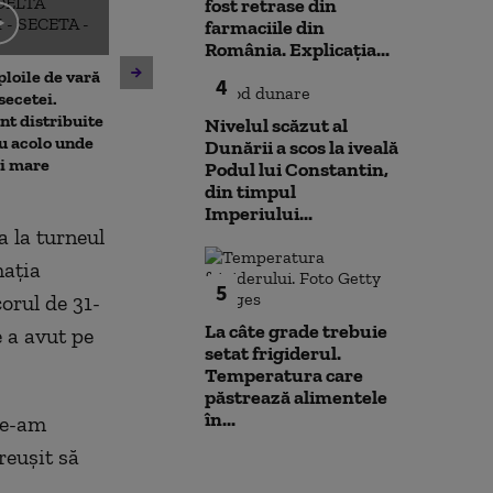
fost retrase din
farmaciile din
Emil Boc, prima
România. Explicația...
prezintă leacu
ploile de vară
Nicușor Dan spune, din nou,
mahmureală du
4
secetei.
că România își asumă
de festival: „Ui
nt distribuite
obiectivul trecerii la
Nivelul scăzut al
u acolo unde
moneda euro: „E un proces
Dunării a scos la iveală
ai mare
de durată care trebuie
Podul lui Constantin,
prioritizat”
din timpul
Imperiului...
a la turneul
maţia
5
orul de 31-
La câte grade trebuie
e a avut pe
setat frigiderul.
Temperatura care
păstrează alimentele
în...
Ne-am
reuşit să