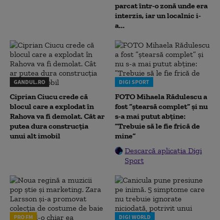
parcat într-o zonă unde era
interzis, iar un localnic i-
a...
GANDUL.RO
DIGI SPORT
Ciprian Ciucu crede că
FOTO Mihaela Rădulescu a
blocul care a explodat în
fost ”ștearsă complet” și nu
Rahova va fi demolat. Cât ar
s-a mai putut abține:
putea dura construcția
”Trebuie să le fie frică de
unui alt imobil
mine”
Descarcă aplicația Digi
Sport
PRO FM
DIGI WORLD