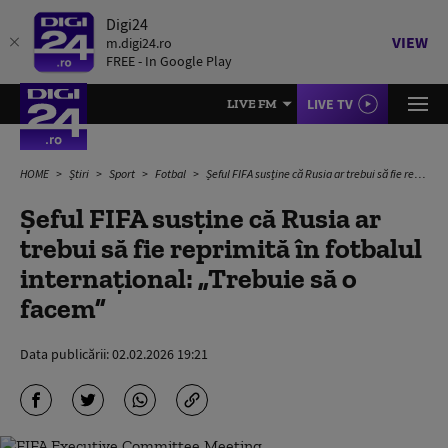
Digi24
VIEW
m.digi24.ro
FREE - In Google Play
LIVE TV
LIVE FM
HOME
Știri
Sport
Fotbal
Șeful FIFA susține că Rusia ar trebui să fie reprimită în fotbalul internațional: „Trebuie să o facem”
Șeful FIFA susține că Rusia ar
trebui să fie reprimită în fotbalul
internațional: „Trebuie să o
facem”
Data publicării:
02.02.2026 19:21