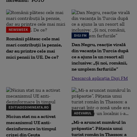
incredibil!” FOTO
NEWSWEEK
DIGI FM
Românii plătesc cele mai
Dan Negru, reacție virală
mari contribuții la pensie,
din vacanța în Turcia după
dar au printre cele mai
ce a ajuns la un resort all
mici pensii în UE. De ce?
inclusive: „Și noi, românii,
ne umplem farfuriile”
Descarcă aplicația Digi FM
EDITIADEDIMINEATA.RO
ADEVARUL
Niciun stat nu a activat
„Mi-a aruncat numărul în
mecanismul UE anti-
prăpastie”. Pățania unui
dezinformare în timpul
turist român în Thassos: a
crizei din Ceuta