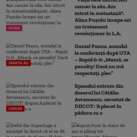
cancer la sân. Am
intrat în metastază".
Alina Pușcău începe azi
un tratament
PE ROZ
revoluționar în L.A.
Daniel Pancu, scandal
la conferință după UTA
– Rapid 0-0: „Mamă, ce
FANATIK.RO
penalty! Dacă nu mă
respectați, plec”
Episodul extrem din
dosarul lui Cătălin
Avramescu, cercetat de
DIICOT: 'A plecat în
CANCAN
pădure cu o