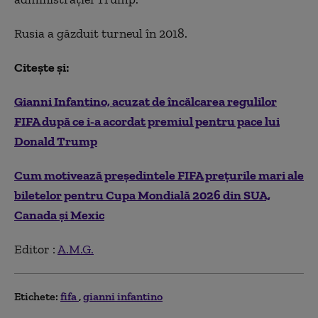
Rusia a găzduit turneul în 2018.
Citește și:
Gianni Infantino, acuzat de încălcarea regulilor
FIFA după ce i-a acordat premiul pentru pace lui
Donald Trump
Cum motivează preşedintele FIFA prețurile mari ale
biletelor pentru Cupa Mondială 2026 din SUA,
Canada și Mexic
Editor :
A.M.G.
Etichete:
fifa
gianni infantino