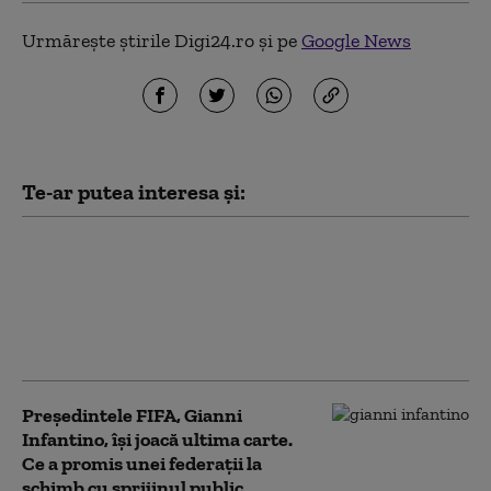
Urmărește știrile Digi24.ro și pe
Google News
Te-ar putea interesa și:
Criză la FIFA: UEFA declară
că îşi menţine boicotul
privind Cupele Mondiale,
chiar dacă proiectul de
vânzare a fost retras
Președintele FIFA, Gianni
Infantino, îşi joacă ultima carte.
Ce a promis unei federații la
schimb cu sprijinul public