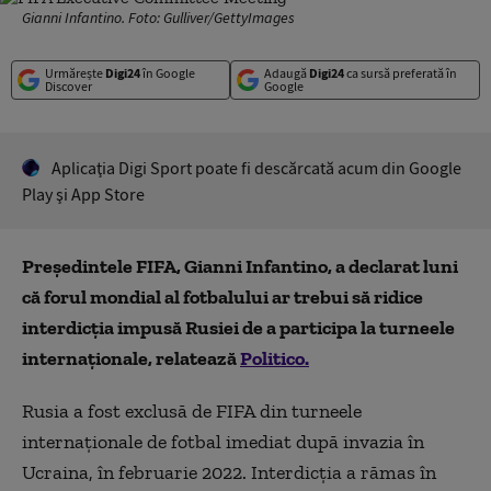
Gianni Infantino. Foto: Gulliver/GettyImages
Urmărește
Digi24
în Google
Adaugă
Digi24
ca sursă preferată în
Discover
Google
Aplicaţia Digi Sport poate fi descărcată acum din Google
Play şi App Store
Președintele FIFA, Gianni Infantino, a declarat luni
că forul mondial al fotbalului ar trebui să ridice
interdicția impusă Rusiei de a participa la turneele
internaționale, relatează
Politico.
Rusia a fost exclusă de FIFA din turneele
internaționale de fotbal imediat după invazia în
Ucraina, în februarie 2022. Interdicția a rămas în