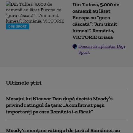
Din Tulcea, 5.000 de
oamenii au lăsat
Europa cu ”gura
căscată”: ”Am uimit
DIGI SPORT
lumea!”. România,
VICTORIE uriașă
Descarcă aplicația Digi
Sport
Ultimele știri
Mesajul lui Nicușor Dan după decizia Moody’s
privind ratingul de țară: „A confirmat pașii
importanți pe care România i-a făcut”
Moody's menține ratingul de țară al României, cu