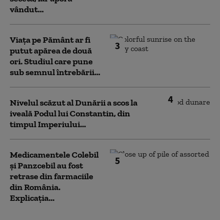
vândut...
Viața pe Pământ ar fi
3
putut apărea de două
ori. Studiul care pune
sub semnul întrebării...
4
Nivelul scăzut al Dunării a scos la
iveală Podul lui Constantin, din
timpul Imperiului...
Medicamentele Colebil
5
și Panzcebil au fost
retrase din farmaciile
din România.
Explicația...