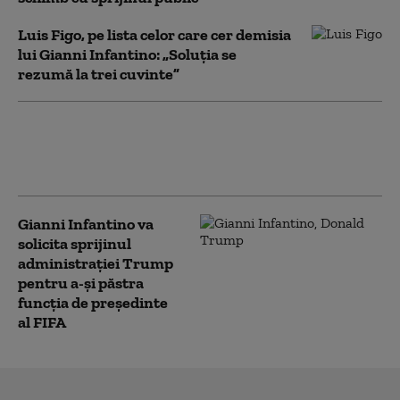
Luis Figo, pe lista celor care cer demisia
lui Gianni Infantino: „Soluţia se
rezumă la trei cuvinte”
Din ce în ce mai încolțit, Gianni
Infantino a fost abandonat și de
secretarul general al FIFA
Gianni Infantino va
solicita sprijinul
administraţiei Trump
pentru a-şi păstra
funcţia de preşedinte
al FIFA