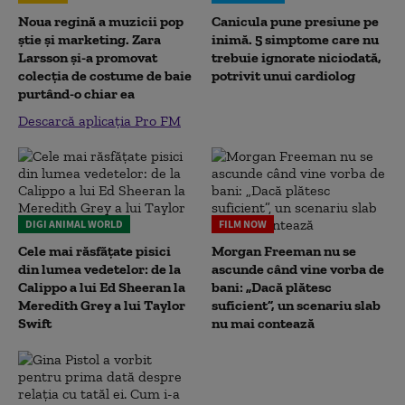
Noua regină a muzicii pop
Canicula pune presiune pe
știe și marketing. Zara
inimă. 5 simptome care nu
Larsson și-a promovat
trebuie ignorate niciodată,
colecția de costume de baie
potrivit unui cardiolog
purtând-o chiar ea
Descarcă aplicația Pro FM
DIGI ANIMAL WORLD
FILM NOW
Cele mai răsfățate pisici
Morgan Freeman nu se
din lumea vedetelor: de la
ascunde când vine vorba de
Calippo a lui Ed Sheeran la
bani: „Dacă plătesc
Meredith Grey a lui Taylor
suficient”, un scenariu slab
Swift
nu mai contează