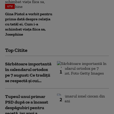
UTV
Gina Pistol a vorbit pentru
prima dată despre relația
cu tatăl ei. Cum i-a
schimbat viața fiica sa,
Josephine
Top Citite
Sărbătoare importantă
în calendarul ortodox
1
pe 7 august: Ce tradiții
se respectă și cui...
Tupeul unui primar
2
PSD după ce a încasat
despăgubiri pentru
secetă, iar apoi a