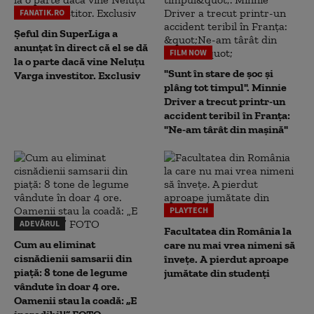
FANATIK.RO
Șeful din SuperLiga a
anunțat în direct că el se dă
FILM NOW
la o parte dacă vine Neluțu
"Sunt în stare de șoc și
Varga investitor. Exclusiv
plâng tot timpul". Minnie
Driver a trecut printr-un
accident teribil în Franța:
"Ne-am târât din mașină"
PLAYTECH
ADEVĂRUL
Facultatea din România la
Cum au eliminat
care nu mai vrea nimeni să
cisnădienii samsarii din
înveţe. A pierdut aproape
piață: 8 tone de legume
jumătate din studenţi
vândute în doar 4 ore.
Oamenii stau la coadă: „E