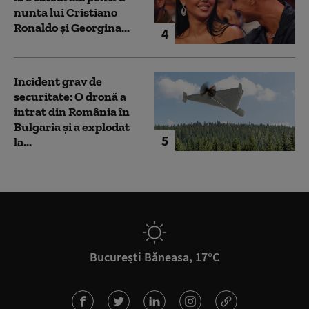
nunta lui Cristiano
Ronaldo şi Georgina...
4
Incident grav de
securitate: O dronă a
intrat din România în
Bulgaria şi a explodat
5
la...
București Băneasa, 17°C