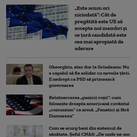
„Este acum ori
niciodată”: Cât de
pregătită este UE să
accepte noi membri și
ce țară candidată este
cea mai apropiată de
aderare
Gheorghiu, atac dur la Grindeanu: Nu
e capabil să fie solidar cu nevoile țării.
E nedrept ca PSD să primească
guvernarea
Reîntoarcerea „panicii roșii”: cum
folosește dreapta americană cuvântul
„comunism” ca armă. „Fanatici și fără
Dumnezeu”
Cum se scurg bani din sistemul de
sănătate. Șeful CNAS: „De unde ne-am