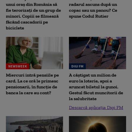
unui oraș din România să
radarul ascuns după un
fie terorizați de un grup de
copac sau un panou? Ce
minori. Copiii se filmează
spune Codul Rutier
făcând cascadorii pe
biciclete
NEWSWEEK
DIGI FM
Miercuri intră pensiile pe
A câștigat un milion de
card. La ce oră le primesc
euro la loterie, apoi a
pensionarii, în funcție de
aruncat biletul la gunoi.
banca la care au cont?
Gestul făcut muncitorii de
la salubritate
Descarcă aplicația Digi FM