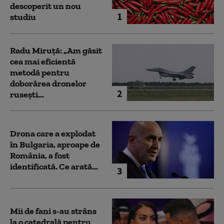
descoperit un nou
1
studiu
Radu Miruță: „Am găsit
cea mai eficientă
metodă pentru
doborârea dronelor
2
rusești...
Drona care a explodat
în Bulgaria, aproape de
România, a fost
identificată. Ce arată...
3
Mii de fani s-au strâns
la o catedrală pentru