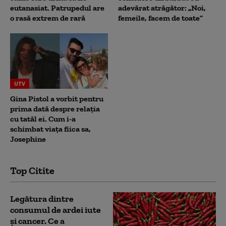
eutanasiat. Patrupedul are
adevărat atrăgător: „Noi,
o rasă extrem de rară
femeile, facem de toate”
UTV
Gina Pistol a vorbit pentru
prima dată despre relația
cu tatăl ei. Cum i-a
schimbat viața fiica sa,
Josephine
Top Citite
Legătura dintre
consumul de ardei iute
și cancer. Ce a