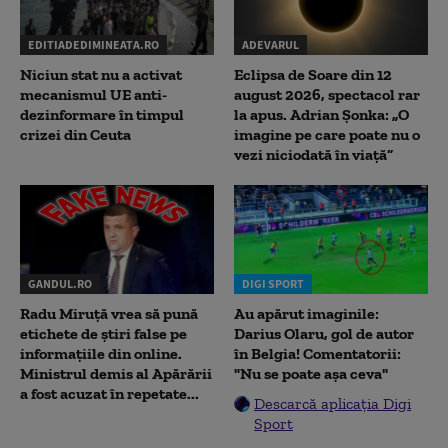
EDITIADEDIMINEATA.RO
ADEVARUL
Niciun stat nu a activat
Eclipsa de Soare din 12
mecanismul UE anti-
august 2026, spectacol rar
dezinformare în timpul
la apus. Adrian Șonka: „O
crizei din Ceuta
imagine pe care poate nu o
vezi niciodată în viață”
GANDUL.RO
DIGI SPORT
Radu Miruţă vrea să pună
Au apărut imaginile:
etichete de știri false pe
Darius Olaru, gol de autor
informațiile din online.
în Belgia! Comentatorii:
Ministrul demis al Apărării
"Nu se poate așa ceva"
a fost acuzat în repetate...
Descarcă aplicația Digi
Sport