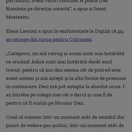
partidului, avem valori comune, el poate ține
România pe direcția corectă”, a spus și Ionuț
Moșteanu.
Elena Lasconi a spus în exclusivitate la Digi24 că
nu
se retrage din cursa pentru Cotroceni
.
„Categoric, nu mă retrag și acum sunt mai hotărâtă
ca oricând. Adică sunt mai hotărâtă decât anul
trecut, pentru că îmi dau seama cât de putred este
acest sistem și mă aștept și la alte forme de presiune
în continuare. Deci mă pot aștepta la absolut orice. I-
aș întreba pe colegii mei cât e darul și cine îl de
pentru că îl susțin pe Nicușor Dan.
Cred că suntem într-un moment atât de sensibil din
punct de vedere geo-politic, într-un moment atât de