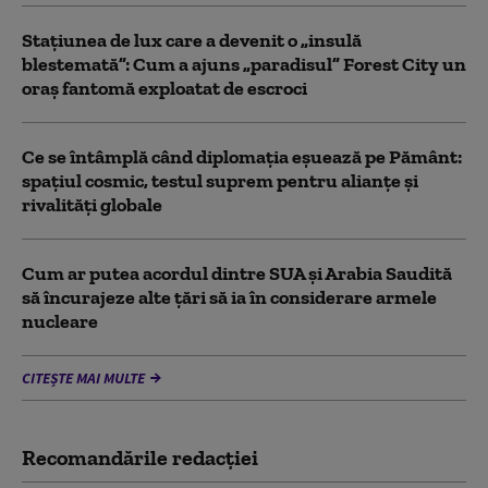
Stațiunea de lux care a devenit o „insulă
blestemată”: Cum a ajuns „paradisul” Forest City un
oraș fantomă exploatat de escroci
Ce se întâmplă când diplomația eșuează pe Pământ:
spațiul cosmic, testul suprem pentru alianțe și
rivalități globale
Cum ar putea acordul dintre SUA și Arabia Saudită
să încurajeze alte țări să ia în considerare armele
nucleare
CITEȘTE MAI MULTE
Recomandările redacţiei