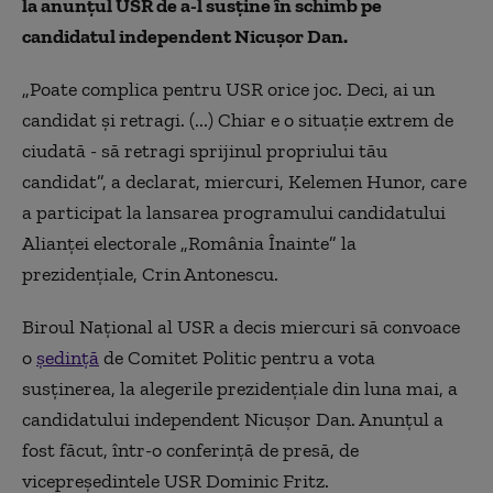
la anunţul USR de a-l susţine în schimb pe
candidatul independent Nicuşor Dan.
„Poate complica pentru USR orice joc. Deci, ai un
candidat şi retragi. (...) Chiar e o situaţie extrem de
ciudată - să retragi sprijinul propriului tău
candidat”, a declarat, miercuri, Kelemen Hunor, care
a participat la lansarea programului candidatului
Alianţei electorale „România Înainte” la
prezidenţiale, Crin Antonescu.
Biroul Naţional al USR a decis miercuri să convoace
o
şedinţă
de Comitet Politic pentru a vota
susţinerea, la alegerile prezidenţiale din luna mai, a
candidatului independent Nicuşor Dan. Anunţul a
fost făcut, într-o conferinţă de presă, de
vicepreşedintele USR Dominic Fritz.