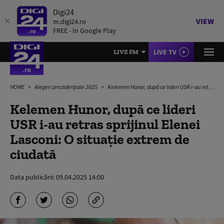
Digi24
VIEW
m.digi24.ro
FREE - In Google Play
LIVE TV
LIVE FM
HOME
Alegeri prezidențiale 2025
Kelemen Hunor, după ce lideri USR i-au retras sprijinul Elenei Lasconi: O situaţie extrem de ciudată
Kelemen Hunor, după ce lideri
USR i-au retras sprijinul Elenei
Lasconi: O situaţie extrem de
ciudată
Data publicării:
09.04.2025 14:00