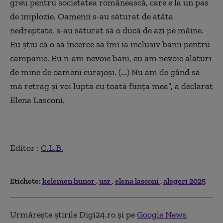
greu pentru societatea românească, care e la un pas
de implozie. Oamenii s-au săturat de atâta
nedreptate, s-au săturat să o ducă de azi pe mâine.
Eu știu că o să încerce să îmi ia inclusiv banii pentru
campanie. Eu n-am nevoie bani, eu am nevoie alături
de mine de oameni curajoși. (...) Nu am de gând să
mă retrag și voi lupta cu toată ființa mea”, a declarat
Elena Lasconi.
Editor :
C.L.B.
Etichete:
kelemen hunor
usr
elena lasconi
alegeri 2025
Urmărește știrile Digi24.ro și pe
Google News