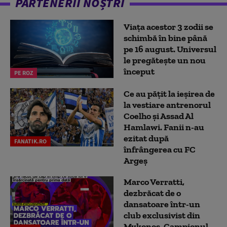
PARTENERII NOȘTRI
Viața acestor 3 zodii se
schimbă în bine până
pe 16 august. Universul
le pregătește un nou
început
PE ROZ
Ce au pățit la ieșirea de
la vestiare antrenorul
Coelho și Assad Al
Hamlawi. Fanii n-au
ezitat după
FANATIK.RO
înfrângerea cu FC
Argeș
Marco Verratti,
dezbrăcat de o
dansatoare într-un
club exclusivist din
Mykonos. Campionul