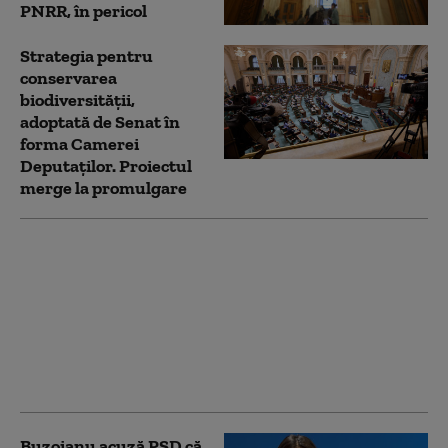
PNRR, în pericol
Strategia pentru
conservarea
biodiversității,
adoptată de Senat în
forma Camerei
Deputaților. Proiectul
merge la promulgare
Noua Lege a
Integrității a trecut de
votul Parlamentului.
Ceartă pe averile
partenerilor: „Cu
amantele nu sunt
relații ca între soți”
Buzoianu acuză PSD că