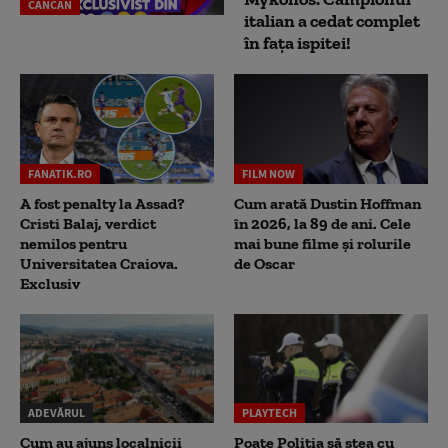
CANCAN
italian a cedat complet
în fața ispitei!
FANATIK.RO
FILM NOW
A fost penalty la Assad?
Cum arată Dustin Hoffman
Cristi Balaj, verdict
în 2026, la 89 de ani. Cele
nemilos pentru
mai bune filme și rolurile
Universitatea Craiova.
de Oscar
Exclusiv
ADEVĂRUL
PLAYTECH
Cum au ajuns localnicii
Poate Poliția să stea cu