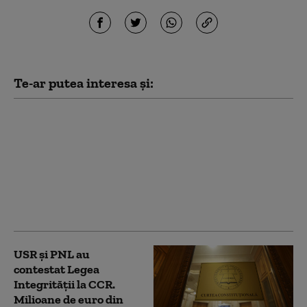
Te-ar putea interesa și:
PSD acuză PNL şi USR
că au blocat 771
milioane euro pentru
a-l proteja pe Dominic
Fritz, după contestarea
Legii Integrității la
CCR
USR și PNL au
contestat Legea
Integrității la CCR.
Milioane de euro din