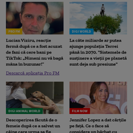
PRO FM
DIGI WORLD
Lucian Viziru, reacție
La câte miliarde ar putea
fermă după ce a fost acuzat
ajunge populația Terrei
de fani că cere bani pe
până în 2070. "Sistemele de
TikTok: „Nimeni nu vă bagă
susținere a vieții pe planetă
mâna în buzunar!”
sunt deja sub presiune"
Descarcă aplicația Pro FM
DIGI ANIMAL WORLD
FILM NOW
Descoperirea făcută de o
Jennifer Lopez a dat cărțile
femeie după ce a salvat un
pe față. Ce o face să
câine care urma sa fie
considere un bărbat cu