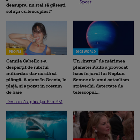
Sport
deasupra, nu stai să găsești
soluții cu leucoplast”
PRO FM
DIGI WORLD
Camila Cabello s-a
Un „intrus” de mărimea
despărțit de iubitul
planetei Pluto a provocat
miliardar, dar nu stă să
haos în jurul lui Neptun.
plângă. A ajuns în Grecia, la
Semne ale unui cataclism
plajă, și a pozat în costum
străvechi, detectate de
de baie
telescopul...
Descarcă aplicația Pro FM