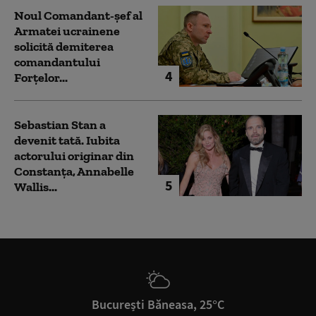
Noul Comandant-șef al
Armatei ucrainene
solicită demiterea
comandantului
4
Forțelor...
Sebastian Stan a
devenit tată. Iubita
actorului originar din
Constanța, Annabelle
5
Wallis...
București Băneasa, 25°C