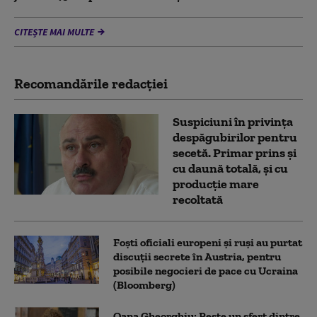
CITEȘTE MAI MULTE
Recomandările redacţiei
Suspiciuni în privința
despăgubirilor pentru
secetă. Primar prins și
cu daună totală, și cu
producție mare
recoltată
Foști oficiali europeni și ruși au purtat
discuții secrete în Austria, pentru
posibile negocieri de pace cu Ucraina
(Bloomberg)
Oana Gheorghiu: Peste un sfert dintre