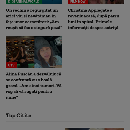
DIGI ANIMAL WORLD
FILM NOW
Un rechin a regurgitat un
Christina Applegate a
arici viu și nevătămat, în
revenit acasă, după patru
fața unor cercetători: „Am
luni în spital. Primele
reușit să fac o singură poză”
informații despre actriță
UTV
Alina Pușcău a dezvăluit că
se confruntă cu o boală
gravă. „Am cinci tumori. Vă
rog să vă rugați pentru
mine”
Top Citite