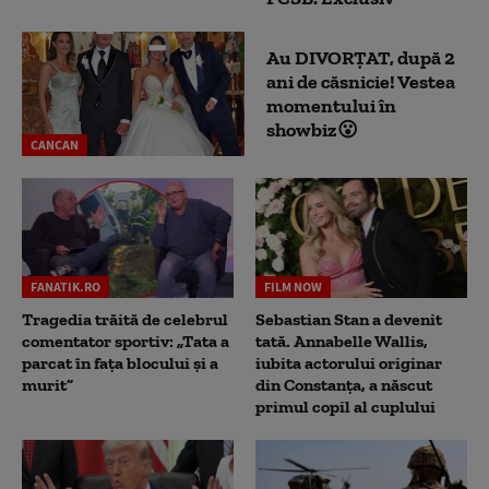
Au DIVORȚAT, după 2
ani de căsnicie! Vestea
momentului în
showbiz😮
CANCAN
FANATIK.RO
FILM NOW
Tragedia trăită de celebrul
Sebastian Stan a devenit
comentator sportiv: „Tata a
tată. Annabelle Wallis,
parcat în fața blocului și a
iubita actorului originar
murit”
din Constanța, a născut
primul copil al cuplului