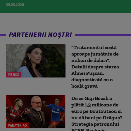
05.08.2026
PARTENERII NOȘTRI
"Tratamentul costă
aproape jumătate de
milion de dolari".
Detalii despre starea
Alinei Pușcău,
PE ROZ
diagnosticată cu o
boală gravă
De ce Gigi Becali a
plătit 1,3 milioane de
euro pe Boutoutaou și
nu dă bani pe Drăguș?
Strategia patronului
FANATIK.RO
FCSB. Exclusiv