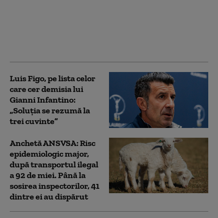
Gianni Infantino, îşi
joacă ultima carte. Ce a
promis unei federații la
schimb cu sprijinul
public
Luis Figo, pe lista celor
care cer demisia lui
Gianni Infantino:
„Soluţia se rezumă la
trei cuvinte”
Anchetă ANSVSA: Risc
epidemiologic major,
după transportul ilegal
a 92 de miei. Până la
sosirea inspectorilor, 41
dintre ei au dispărut