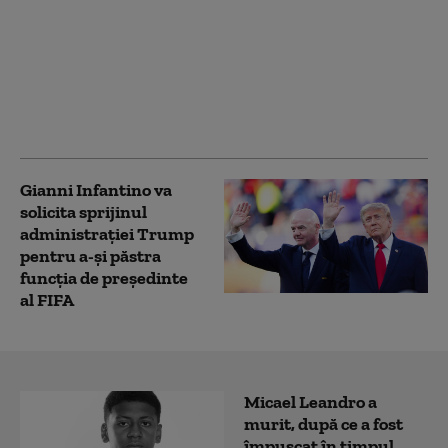
Din ce în ce mai
încolțit, Gianni
Infantino a fost
abandonat și de
secretarul general al
FIFA
Gianni Infantino va
solicita sprijinul
administraţiei Trump
pentru a-şi păstra
funcţia de preşedinte
al FIFA
Micael Leandro a
murit, după ce a fost
împușcat în timpul