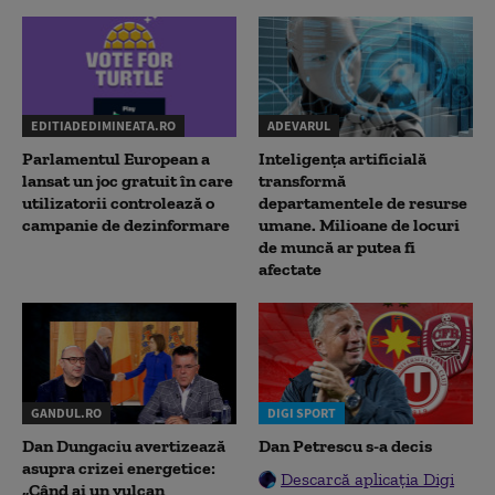
EDITIADEDIMINEATA.RO
ADEVARUL
Parlamentul European a
Inteligența artificială
lansat un joc gratuit în care
transformă
utilizatorii controlează o
departamentele de resurse
campanie de dezinformare
umane. Milioane de locuri
de muncă ar putea fi
afectate
GANDUL.RO
DIGI SPORT
Dan Dungaciu avertizează
Dan Petrescu s-a decis
asupra crizei energetice:
Descarcă aplicația Digi
„Când ai un vulcan