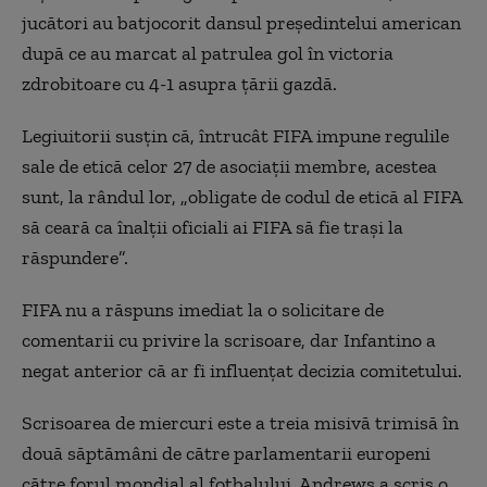
jucători au batjocorit dansul președintelui american
după ce au marcat al patrulea gol în victoria
zdrobitoare cu 4-1 asupra țării gazdă.
Legiuitorii susțin că, întrucât FIFA impune regulile
sale de etică celor 27 de asociații membre, acestea
sunt, la rândul lor, „obligate de codul de etică al FIFA
să ceară ca înalții oficiali ai FIFA să fie trași la
răspundere”.
FIFA nu a răspuns imediat la o solicitare de
comentarii cu privire la scrisoare, dar Infantino a
negat anterior că ar fi influențat decizia comitetului.
Scrisoarea de miercuri este a treia misivă trimisă în
două săptămâni de către parlamentarii europeni
către forul mondial al fotbalului. Andrews a scris o