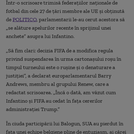
Într-o scrisoare trimisă federațiilor naționale de
fotbal din cele 27 de țări membre ale UE și obținută
de
POLITICO
, parlamentarii le-au cerut acestora să
„se alăture apelurilor recente în sprijinul unei
anchete” asupra lui Infantino.
„Să fim clari: decizia FIFA de a modifica regula
privind suspendarea în urma cartonașului roșu în
timpul turneului este o rușine și o denaturare a
justiției”, a declarat europarlamentarul Barry
Andrews, membru al grupului Renew, care a
redactat scrisoarea. „Încă o dată, am văzut cum
Infantino și FIFA au cedat în fața cererilor
administrației Trump.”
În ciuda participării lui Balogun, SUA au pierdut în
fața unei echipe belgiene pline de entuziasm, ai cărei