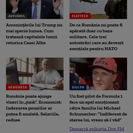
ADEVĂRUL
PLAYTECH
Amenințările lui Trump nu
De ce România nu poate fi
mai sperie lumea. Cum
apărată doar cu baze
tratează capitalele lumii
militare. Cele trei
retorica Casei Albe
autostrăzi care au devenit
esențiale pentru NATO
NEWSWEEK
DIGI FM
România poate ajunge
Un fost pilot de Formula 1
vineri în „junk”. Economist:
face un apel emoționant
Indexarea pensiilor ar
către familia lui Michael
putea fi anulată. Salariile,
Schumacher: "Indiferent de
reduse
starea lui, vreau să-l văd"
Descarcă aplicația Digi FM