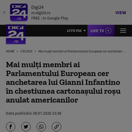
Digi24
VIEW
m.digi24.ro
FREE - In Google Play
LIVE TV
LIVE FM
HOME
CM 2026
Mai mulți membri ai Parlamentului European cer anchetarea lui Gianni Infantino în chestiunea cartonașului roșu anulat americanilor
Mai mulți membri ai
Parlamentului European cer
anchetarea lui Gianni Infantino
în chestiunea cartonașului roșu
anulat americanilor
Data publicării:
08.07.2026 23:38