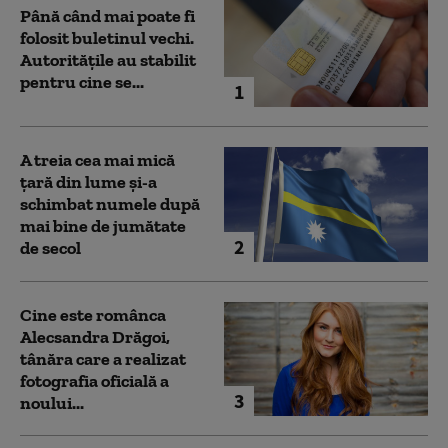
Până când mai poate fi
folosit buletinul vechi.
Autoritățile au stabilit
pentru cine se...
1
A treia cea mai mică
țară din lume și-a
schimbat numele după
mai bine de jumătate
2
de secol
Cine este românca
Alecsandra Drăgoi,
tânăra care a realizat
fotografia oficială a
3
noului...