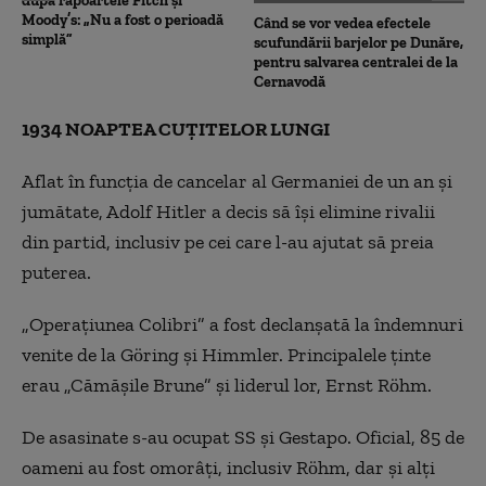
după rapoartele Fitch și
Moody’s: „Nu a fost o perioadă
Când se vor vedea efectele
simplă”
scufundării barjelor pe Dunăre,
pentru salvarea centralei de la
Cernavodă
1934 NOAPTEA CUȚITELOR LUNGI
Aflat în funcția de cancelar al Germaniei de un an și
jumătate, Adolf Hitler a decis să își elimine rivalii
din partid, inclusiv pe cei care l-au ajutat să preia
puterea.
„
Operațiunea Colibri” a fost declanșată la îndemnuri
venite de la Göring și Himmler. Principalele ținte
erau „Cămășile Brune” și liderul lor, Ernst Röhm.
De asasinate s-au ocupat SS și Gestapo. Oficial, 85 de
oameni au fost omorâți, inclusiv Röhm, dar și alți