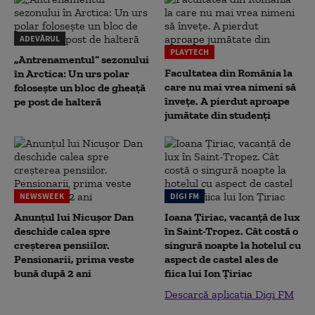
ADEVĂRUL
PLAYTECH
„Antrenamentul” sezonului
Facultatea din România la
în Arctica: Un urs polar
care nu mai vrea nimeni să
folosește un bloc de gheață
înveţe. A pierdut aproape
pe post de halteră
jumătate din studenţi
NEWSWEEK
DIGI FM
Anunțul lui Nicușor Dan
Ioana Țiriac, vacanță de lux
deschide calea spre
în Saint-Tropez. Cât costă o
creșterea pensiilor.
singură noapte la hotelul cu
Pensionarii, prima veste
aspect de castel ales de
bună după 2 ani
fiica lui Ion Țiriac
Descarcă aplicația Digi FM