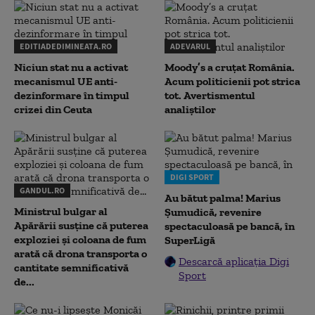
EDITIADEDIMINEATA.RO
ADEVARUL
Niciun stat nu a activat
Moody’s a cruțat România.
mecanismul UE anti-
Acum politicienii pot strica
dezinformare în timpul
tot. Avertismentul
crizei din Ceuta
analiștilor
DIGI SPORT
GANDUL.RO
Au bătut palma! Marius
Ministrul bulgar al
Șumudică, revenire
Apărării susține că puterea
spectaculoasă pe bancă, în
exploziei și coloana de fum
SuperLigă
arată că drona transporta o
Descarcă aplicația Digi
cantitate semnificativă
Sport
de...