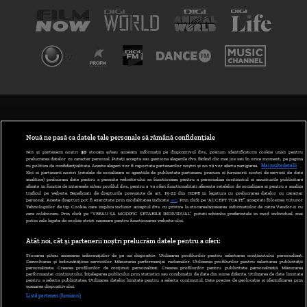
TERMENI ȘI CONDIȚII
POLITICA DE CONFIDENȚIALITATE
Nouă ne pasă ca datele tale personale să rămână confidențiale
Noi și partenerii noștri
30
stocăm și/sau accesăm informații pe dispozitivul dvs., precum identificatorii cookie unici pentru
prelucrarea datelor cu caracter personal. Puteți accepta sau gestiona alegerile dvs. făcând clic mai jos sau în orice moment, pe pagina
ABONARE DIGI TV
cu politica de confidențialitate. Aceste alegeri vor fi raportate partenerilor noștri și nu vă vor afecta navigarea.
Mai multe detalii
Noi si partenerii nostri (retelele de socializare si agentiile de publicitate partenere, precum si furnizorii nostri de servicii de date
analitice) prelucram date pentru a permite website-ului sa functioneze, pentru a personaliza continutul si anunturile publicitare
GESTIONAȚI PREFERINȚELE
afisate in functie de interesele si/sau profilul dvs., pentru a va oferi functionalitati aferente retelelor de socializare si pentru a analiza
traficul pe website. Beneficiati de drepturile prevazute de art. 15-22 din GDPR in legatura cu prelucrarea datelor cu caracter
personal. Aceste drepturi pot fi exercitate prin modalitatea indicata
aici
. Prin click pe “ACCEPT TOATE”, acceptati folosirea tuturor
CODUL DIGI24
Tehnologiilor de tip Cookie, care implica inclusiv acceptul dvs. cu privire la stocarea/accesarea informatiilor de catre Vendor-ii cu
care colaboram. Prin click pe “VREAU SA MODIFIC SETARILE INDIVIDUAL” puteti schimba preferintele in mod individual, mai
putin cele legate de cookie strict necesare pentru functionarea website-ului.
CAMERE WEB
Atât noi, cât și partenerii noștri prelucrăm datele pentru a oferi:
CONTACT/INFO
Stocarea și/sau accesarea informațiilor de pe un dispozitiv. Utilizarea profilurilor pentru selectarea conținutului personalizat.
Dezvoltarea și îmbunătățirea serviciilor. Măsurarea performanței reclamelor. Utilizarea profilurilor pentru selectarea publicității
personalizate. Crearea profilurilor de conținut personalizat. Crearea profilurilor pentru publicitate personalizată. Măsurarea
performanței conținutului. Înțelegerea publicului prin statistici sau combinații de date din surse diferite. Utilizarea de date limitate
pentru a selecta publicitatea. Utilizarea datelor limitate pentru a selecta conținutul. Date precise de geolocație și identificarea prin
VERSIUNE DESKTOP
scanarea dispozitivului.
Listă parteneri (furnizori)