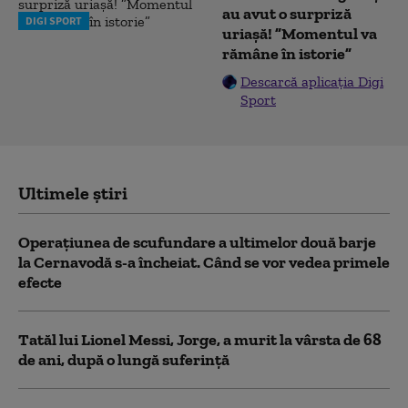
au avut o surpriză
DIGI SPORT
uriașă! ”Momentul va
rămâne în istorie”
Descarcă aplicația Digi
Sport
Ultimele știri
Operațiunea de scufundare a ultimelor două barje
la Cernavodă s-a încheiat. Când se vor vedea primele
efecte
Tatăl lui Lionel Messi, Jorge, a murit la vârsta de 68
de ani, după o lungă suferință