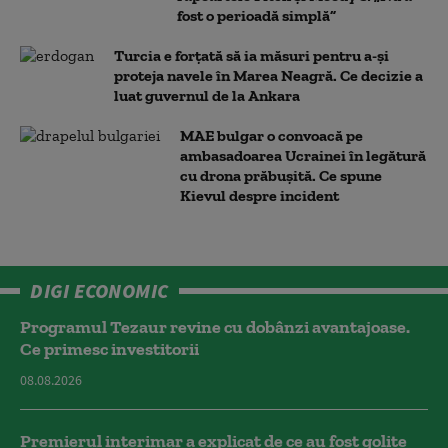
fost o perioadă simplă”
Turcia e forțată să ia măsuri pentru a-și
proteja navele în Marea Neagră. Ce decizie a
luat guvernul de la Ankara
MAE bulgar o convoacă pe
ambasadoarea Ucrainei în legătură
cu drona prăbuşită. Ce spune
Kievul despre incident
DIGI ECONOMIC
Programul Tezaur revine cu dobânzi avantajoase.
Ce primesc investitorii
08.08.2026
Premierul interimar a explicat de ce au fost golite