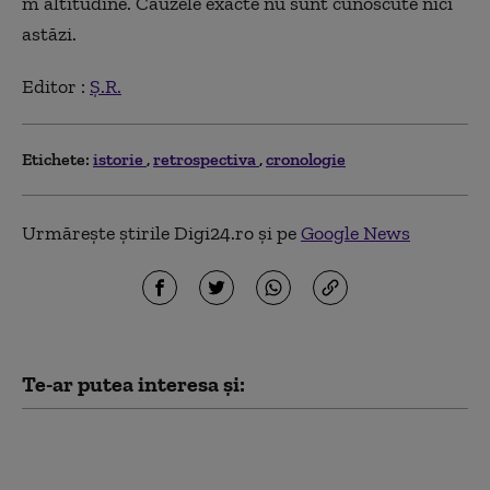
m altitudine. Cauzele exacte nu sunt cunoscute nici
astăzi.
Editor :
Ș.R.
Etichete:
istorie
retrospectiva
cronologie
Urmărește știrile Digi24.ro și pe
Google News
Te-ar putea interesa și:
Digistoria – cele mai importante
evenimente petrecute pe 8 august