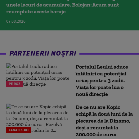
unele lacuri de acumulare. Bolojan: Acum sunt
reumplute aceste baraje
07.08.2026
PARTENERII NOȘTRI
Portalul Leului aduce
întâlniri cu potențial
uriaș pentru 3 zodii.
PE ROZ
Viața lor poate lua o
nouă direcție
De ce nu are Kopic
echipă la două luni de la
plecarea de la Dinamo,
deși a renunțat la
FANATIK.RO
200.000 de euro: