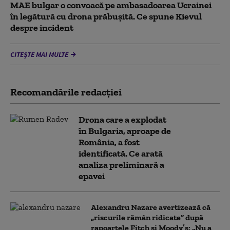
MAE bulgar o convoacă pe ambasadoarea Ucrainei
în legătură cu drona prăbuşită. Ce spune Kievul
despre incident
CITEȘTE MAI MULTE
Recomandările redacţiei
Drona care a explodat
în Bulgaria, aproape de
România, a fost
identificată. Ce arată
analiza preliminară a
epavei
Alexandru Nazare avertizează că
„riscurile rămân ridicate” după
rapoartele Fitch și Moody’s: „Nu a