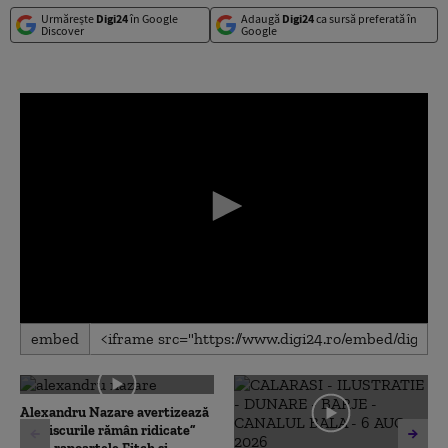
Urmărește
Digi24
în Google
Adaugă
Digi24
ca sursă preferată în
Discover
Google
0
embed
seconds
of
0
seconds
Alexandru Nazare avertizează
că „riscurile rămân ridicate”