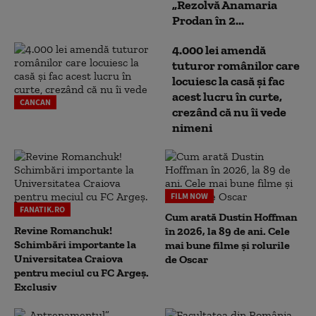
„Rezolvă Anamaria
Prodan în 2...
4.000 lei amendă
tuturor românilor care
locuiesc la casă și fac
acest lucru în curte,
CANCAN
crezând că nu îi vede
nimeni
FILM NOW
FANATIK.RO
Cum arată Dustin Hoffman
Revine Romanchuk!
în 2026, la 89 de ani. Cele
Schimbări importante la
mai bune filme și rolurile
Universitatea Craiova
de Oscar
pentru meciul cu FC Argeş.
Exclusiv