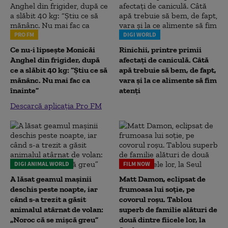
PRO FM
DIGI WORLD
Ce nu-i lipsește Monicăi
Rinichii, printre primii
Anghel din frigider, după
afectați de caniculă. Câtă
ce a slăbit 40 kg: “Știu ce să
apă trebuie să bem, de fapt,
mănânc. Nu mai fac ca
vara și la ce alimente să fim
înainte”
atenți
Descarcă aplicația Pro FM
DIGI ANIMAL WORLD
FILM NOW
A lăsat geamul mașinii
Matt Damon, eclipsat de
deschis peste noapte, iar
frumoasa lui soție, pe
când s-a trezit a găsit
covorul roșu. Tablou
animalul atârnat de volan:
superb de familie alături de
„Noroc că se mișcă greu”
două dintre fiicele lor, la