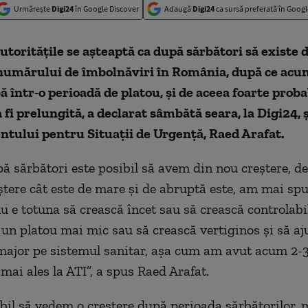
Urmărește
Digi24
în Google Discover
Adaugă
Digi24
ca sursă preferată în Googl
autoritățile se așteaptă ca după sărbători să existe 
 numărului de îmbolnăviri în România, după ce ac
 într-o perioadă de platou, și de aceea foarte proba
a fi prelungită, a declarat sâmbătă seara, la Digi24, 
tului pentru Situații de Urgență, Raed Arafat.
pă sărbători este posibil să avem din nou creștere, d
ștere cât este de mare și de abruptă este, am mai spus
 e totuna să crească încet sau să crească controlabil
 un platou mai mic sau să crească vertiginos și să a
ajor pe sistemul sanitar, așa cum am avut acum 2-
mai ales la ATI”, a spus Raed Arafat.
bil să vedem o creștere după perioada sărbătorilor, 