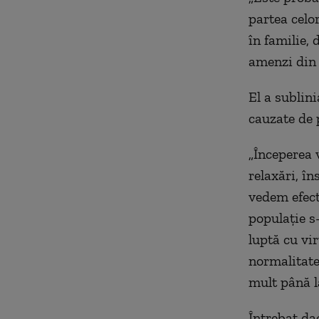
partea celo
în familie, 
amenzi din p
El a sublin
cauzate de 
„Începerea 
relaxări, î
vedem efect
populație s
luptă cu vir
normalitate
mult până l
Întrebat dac