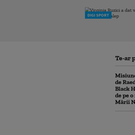
DIGI SPORT
Te-ar p
Misiun
de Raed
Black H
de pe o
Mării 
Canicul
Arafat 
măsuri 