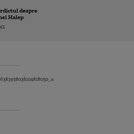
erdictul despre
nei Halep
ort