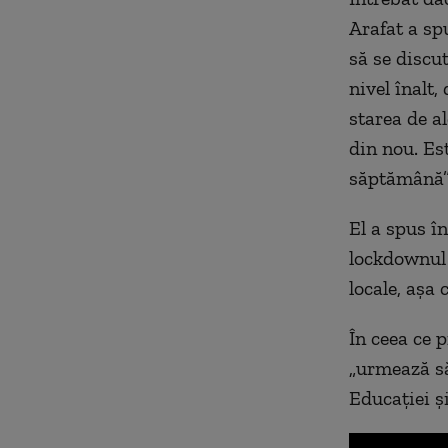
Arafat a sp
să se discu
nivel înalt
starea de al
din nou. Es
săptămână”
El a spus în
lockdownul 
locale, așa
În ceea ce 
„urmează să
Educației și