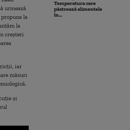
Temperatura care
 că urmează
păstrează alimentele
în...
e propune la
nunțăm la
m creșteri
oarea
icții, iar
uare măsuri
emiologică.
cuție și
rul