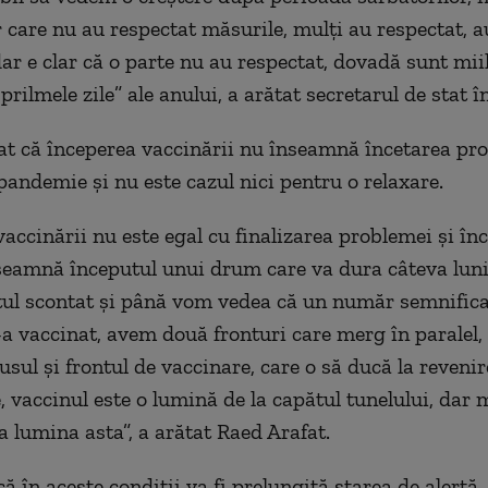
r care nu au respectat măsurile, mulți au respectat, a
dar e clar că o parte nu au respectat, dovadă sunt mii
rilmele zile” ale anului, a arătat secretarul de stat î
iat că începerea vaccinării nu înseamnă încetarea pr
pandemie și nu este cazul nici pentru o relaxare.
vaccinării nu este egal cu finalizarea problemei și în
nseamnă începutul unui drum care va dura câteva luni 
ul scontat și până vom vedea că un număr semnifica
-a vaccinat, avem două fronturi care merg în paralel, 
usul și frontul de vaccinare, care o să ducă la revenir
, vaccinul este o lumină de la capătul tunelului, dar
a lumina asta”, a arătat Raed Arafat.
ă în aceste condiții va fi prelungită starea de alertă