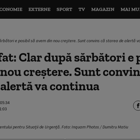
CONOMIE
EXTERNE
SPORT
TV
MAGAZIN
MAI MU
rbători e posibil să avem din nou creștere. Sunt convins că starea de alertă v
at: Clar după sărbători e p
nou creștere. Sunt convin
 alertă va continua
 05:34
1:03
ntului pentru Situații de Urgență. Foto: Inquam Photos / Dumitru Matiu