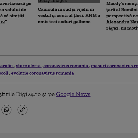
 avertizează pe
Moody's menți
Caniculă în sud și vijelii în
a valului de
țară al Români
vestul și centrul țării. ANM a
ă vă simțiți
perspectivă ne
emis trei coduri galbene
112”
Alexandru Naz
răgaz, nu moti
 arafat
stare alerta
coronavirus romania
masuri coronavirus 
scoli
evolutie coronavirus romania
tirile Digi24.ro și pe
Google News