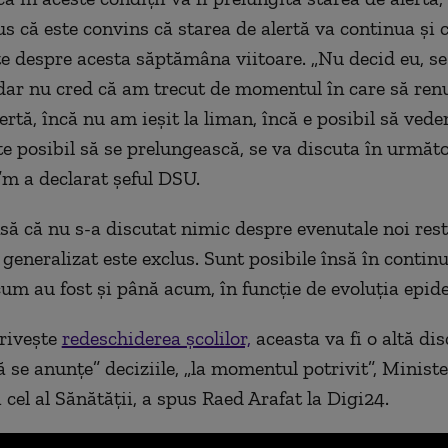
us că este convins că starea de alertă va continua și
te despre acesta săptămâna viitoare. „Nu decid eu, s
, dar nu cred că am trecut de momentul în care să re
ertă, încă nu am ieșit la liman, încă e posibil să vede
te posibil să se prelungească, se va discuta în următ
m a declarat șeful DSU.
să că nu s-a discutat nimic despre evenutale noi restr
generalizat este exclus. Sunt posibile însă în contin
 cum au fost și până acum, în funcție de evoluția epid
privește
redeschiderea școlilor,
aceasta va fi o altă dis
 se anunțe” deciziile, „la momentul potrivit”, Ministe
 cel al Sănătății, a spus Raed Arafat la Digi24.