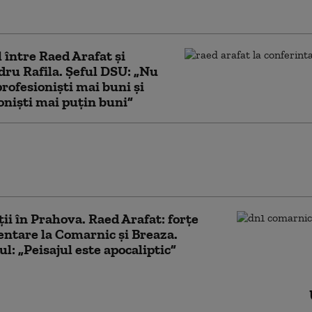
 între Raed Arafat și
ru Rafila. Șeful DSU: „Nu
profesioniști mai buni și
oniști mai puțin buni”
afat reclamă fapte „de o gravitate deosebită”
rul „presupuselor angajări fictive” de la DSU.
i aduse procurorului
ii în Prahova. Raed Arafat: forțe
ntare la Comarnic și Breaza.
ul: „Peisajul este apocaliptic”