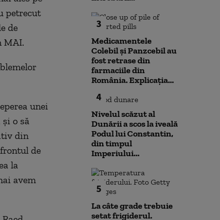
u petrecut
3
le de
Medicamentele
n MAI.
Colebil și Panzcebil au
fost retrase din
oblemelor
farmaciile din
România. Explicația...
4
ceperea unei
Nivelul scăzut al
și o să
Dunării a scos la iveală
Podul lui Constantin,
tiv din
din timpul
frontul de
Imperiului...
ea la
 mai avem
5
La câte grade trebuie
setat frigiderul.
, Raed