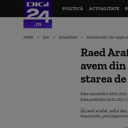
POLITICĂ
ACTUALITATE
E
HOME
Știri
Actualitate
Raed Arafat: Clar după să
Raed Araf
avem din 
starea de
Data actualizării:
03.01.2021
Data publicării:
02.01.2021 2
Raed Arafat, șeful Departame