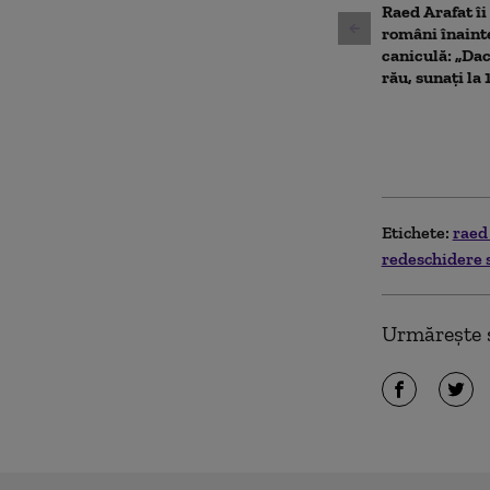
Raed Arafat îi
români înainte
caniculă: „Dac
rău, sunați la 
Etichete:
raed
redeschidere 
Urmărește ș