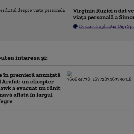
Virginia Ruzici a dat v
viața personală a Simo
Descarcă aplicația Digi Sp
utea interesa și:
e în premieră anunțată
 Arafat: un elicopter
awk a evacuat un rănit
 navă aflată în largul
Negre
a lovește România. Raed
le transmite românilor ce
trebuie să ia și când să sune