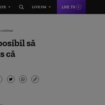
LIVE TV
LTE
LIVE FM
a continua
osibil să
s că