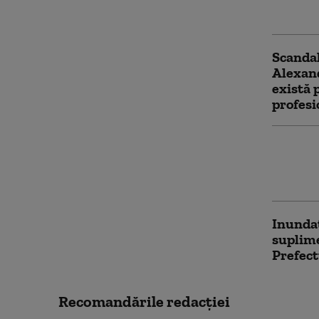
la 112
Scandal
Alexand
există 
profesi
Raed Ar
în dosa
Acuzați
Inundaț
suplime
Prefect
Recomandările redacţiei