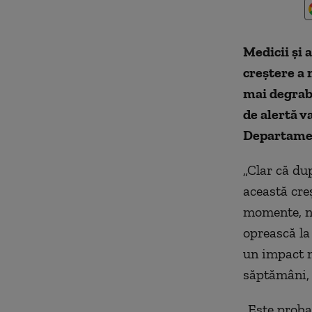
Medicii și 
creștere a
mai degrabă
de alertă v
Departamen
„Clar că du
această cre
momente, nu
oprească la
un impact m
săptămâni, 
„Este proba