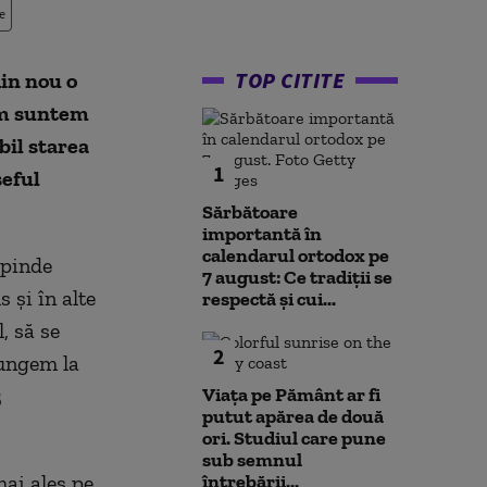
e
TOP CITITE
din nou o
um suntem
bil starea
1
șeful
Sărbătoare
importantă în
calendarul ortodox pe
epinde
7 august: Ce tradiții se
 și în alte
respectă și cui...
, să se
2
jungem la
3
Viața pe Pământ ar fi
putut apărea de două
ori. Studiul care pune
sub semnul
mai ales pe
întrebării...