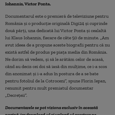
Iohannis, Victor Ponta.
Documentarul este o premieră de televiziune pentru
România şi o producţie originală Digi24 şi cuprinde
două părţi, una dedicată lui Victor Ponta şi cealaltă
lui Klaus Iohannis, fiecare de câte 50 de minute. „Am
avut ideea de a propune aceste biografii pentru că nu
există astfel de produs pe piaţa media din România.
Ne dorim să vedem, şi să le arătăm celor de acasă,
când au decis cei doi să iasă din mulţime, ce i-a scos
din anonimat şi i-a adus în postura de a se bate
pentru fotoliul de la Cotroceni”, spune Florin Iepan,
renumit pentru mult premiatul documentar
„Decreţeii”.
Documentarele se pot viziona exclusiv în această
pagină, iar download-ul şi upload-ul acestora pe