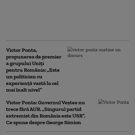
Victor Ponta de
dezinformare.
Subiectul: navele
cumpărate prin
programul SAFE
Victor Ponta,
propunerea de premier
a grupului Uniți
pentru România: „Este
un politician cu
experienţă vastă la cel
mai înalt nivel”
Victor Ponta: Guvernul Veștea nu
trece fără AUR. „Singurul partid
extremist din România este USR”.
Ce spune despre George Simion