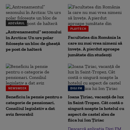
ADEVĂRUL
PLAYTECH
„Antrenamentul” sezonului
Facultatea din România la
în Arctica: Un urs polar
care nu mai vrea nimeni să
folosește un bloc de gheață
înveţe. A pierdut aproape
pe post de halteră
jumătate din studenţi
NEWSWEEK
DIGI FM
Beneficiu la pensie pentru o
Ioana Țiriac, vacanță de lux
categorie de pensionari.
în Saint-Tropez. Cât costă o
Consiliul legislativ a dat
singură noapte la hotelul cu
aviz favorabil
aspect de castel ales de
fiica lui Ion Țiriac
Descarcă aplicația Digi FM