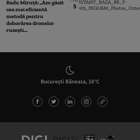
Radu Miruță: „Am găsit
5
cea mai eficientă
metodă pentru
doborârea dronelor
rusești...
București Băneasa, 16°C