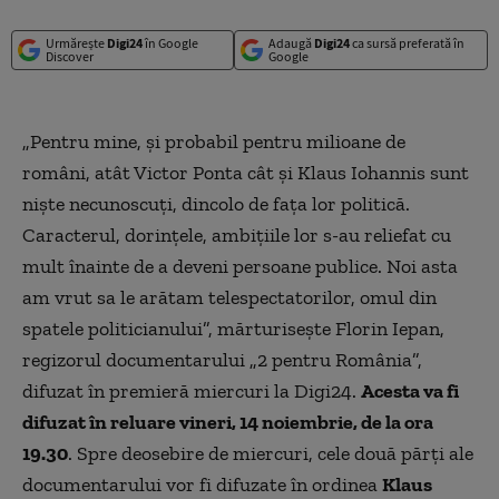
Urmărește
Digi24
în Google
Adaugă
Digi24
ca sursă preferată în
Discover
Google
„Pentru mine, şi probabil pentru milioane de
români, atât Victor Ponta cât şi Klaus Iohannis sunt
nişte necunoscuţi, dincolo de faţa lor politică.
Caracterul, dorinţele, ambiţiile lor s-au reliefat cu
mult înainte de a deveni persoane publice. Noi asta
am vrut sa le arătam telespectatorilor, omul din
spatele politicianului”, mărturiseşte Florin Iepan,
regizorul documentarului „2 pentru România”,
difuzat în premieră miercuri la Digi24.
Acesta va fi
difuzat în reluare vineri, 14 noiembrie, de la ora
19.30
. Spre deosebire de miercuri, cele două părți ale
documentarului vor fi difuzate în ordinea
Klaus