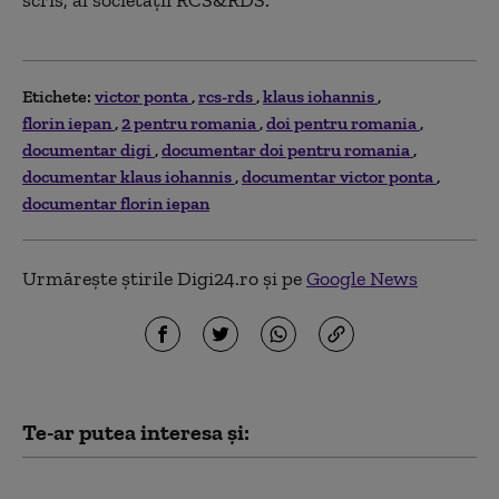
scris, al societăţii RCS&RDS.
Etichete:
victor ponta
rcs-rds
klaus iohannis
florin iepan
2 pentru romania
doi pentru romania
documentar digi
documentar doi pentru romania
documentar klaus iohannis
documentar victor ponta
documentar florin iepan
Urmărește știrile Digi24.ro și pe
Google News
Te-ar putea interesa și:
Radu Miruță îl acuză pe