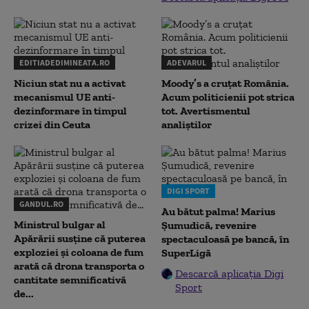
EDITIADEDIMINEATA.RO
ADEVARUL
Niciun stat nu a activat
Moody’s a cruțat România.
mecanismul UE anti-
Acum politicienii pot strica
dezinformare în timpul
tot. Avertismentul
crizei din Ceuta
analiștilor
DIGI SPORT
GANDUL.RO
Au bătut palma! Marius
Ministrul bulgar al
Șumudică, revenire
Apărării susține că puterea
spectaculoasă pe bancă, în
exploziei și coloana de fum
SuperLigă
arată că drona transporta o
Descarcă aplicația Digi
cantitate semnificativă
Sport
de...