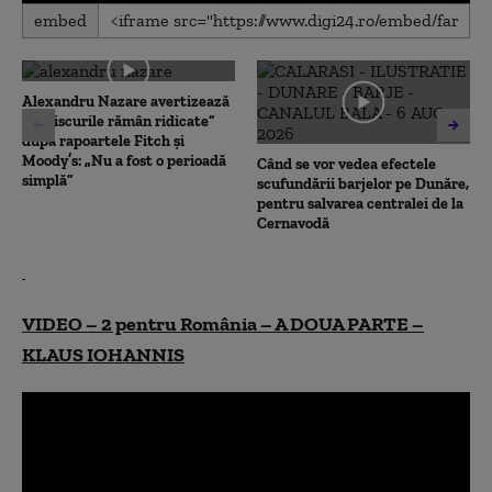
0
embed
seconds
of
0
seconds
Alexandru Nazare avertizează
că „riscurile rămân ridicate”
după rapoartele Fitch și
Moody’s: „Nu a fost o perioadă
Când se vor vedea efectele
simplă”
scufundării barjelor pe Dunăre,
pentru salvarea centralei de la
Cernavodă
VIDEO – 2 pentru România – A DOUA PARTE –
KLAUS IOHANNIS