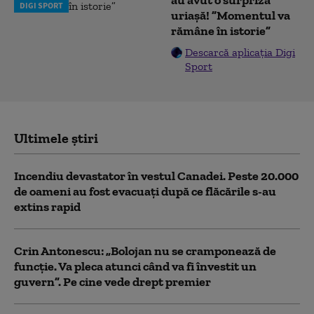
au avut o surpriză
DIGI SPORT
uriașă! ”Momentul va
rămâne în istorie”
Descarcă aplicația Digi
Sport
Ultimele știri
Incendiu devastator în vestul Canadei. Peste 20.000
de oameni au fost evacuați după ce flăcările s-au
extins rapid
Crin Antonescu: „Bolojan nu se cramponează de
funcție. Va pleca atunci când va fi învestit un
guvern”. Pe cine vede drept premier