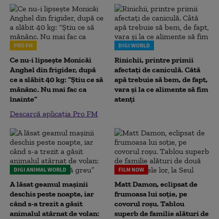
PRO FM
DIGI WORLD
Ce nu-i lipsește Monicăi
Rinichii, printre primii
Anghel din frigider, după
afectați de caniculă. Câtă
ce a slăbit 40 kg: “Știu ce să
apă trebuie să bem, de fapt,
mănânc. Nu mai fac ca
vara și la ce alimente să fim
înainte”
atenți
Descarcă aplicația Pro FM
DIGI ANIMAL WORLD
FILM NOW
A lăsat geamul mașinii
Matt Damon, eclipsat de
deschis peste noapte, iar
frumoasa lui soție, pe
când s-a trezit a găsit
covorul roșu. Tablou
animalul atârnat de volan:
superb de familie alături de