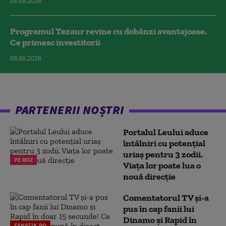
08.08.2026
Programul Tezaur revine cu dobânzi avantajoase.
Ce primesc investitorii
08.08.2026
PARTENERII NOȘTRI
Portalul Leului aduce
întâlniri cu potențial
uriaș pentru 3 zodii.
PE ROZ
Viața lor poate lua o
nouă direcție
Comentatorul TV și-a
pus în cap fanii lui
Dinamo și Rapid în
FANATIK.RO