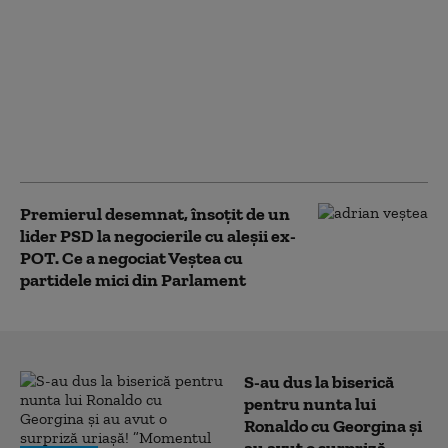
Ludovic Orban îl critică
pe Veștea: „Se
milogește de mână cu
Neacșu pentru voturi.
Face un joc mizerabil
alături de PSD și
Nicușor Dan”
Premierul desemnat, însoțit de un
lider PSD la negocierile cu aleșii ex-
POT. Ce a negociat Veștea cu
partidele mici din Parlament
S-au dus la biserică
pentru nunta lui
Ronaldo cu Georgina și