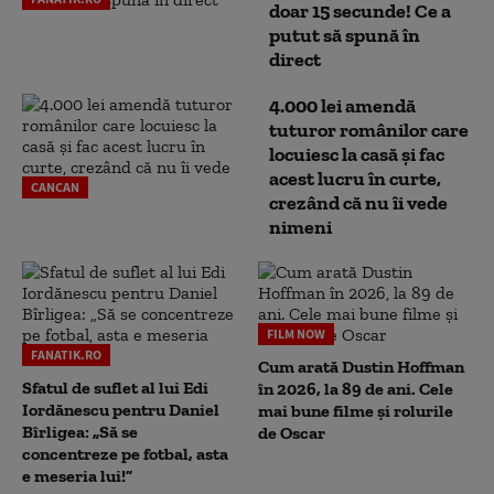
doar 15 secunde! Ce a
putut să spună în
direct
4.000 lei amendă
tuturor românilor care
locuiesc la casă și fac
acest lucru în curte,
CANCAN
crezând că nu îi vede
nimeni
FILM NOW
FANATIK.RO
Cum arată Dustin Hoffman
Sfatul de suflet al lui Edi
în 2026, la 89 de ani. Cele
Iordănescu pentru Daniel
mai bune filme și rolurile
Bîrligea: „Să se
de Oscar
concentreze pe fotbal, asta
e meseria lui!”