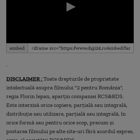
0
embed
seconds
of
0
seconds
DISCLAIMER
:
Toate drepturile de proprietate
intelectuală asupra filmului "2 pentru România",
regia Florin Iepan, aparţin companiei RCS&RDS.
Este interzisă orice copiere, parţială sau integrală,
distribuţie sau utilizare, parţială sau integrală, în
orice formă sau pentru orice scop, precum şi
postarea filmului pe alte site-uri fără acordul expres,