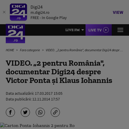
Digi24
VIEW
m.digi24.ro
FREE - In Google Play
LIVE TV
LIVE FM
HOME
Fara categorie
VIDEO. „2 pentru România", documentar Digi24 despre Victor Ponta și Klaus Iohannis
VIDEO. „2 pentru România",
documentar Digi24 despre
Victor Ponta și Klaus Iohannis
Data actualizării:
17.03.2017 15:05
Data publicării:
12.11.2014 17:57