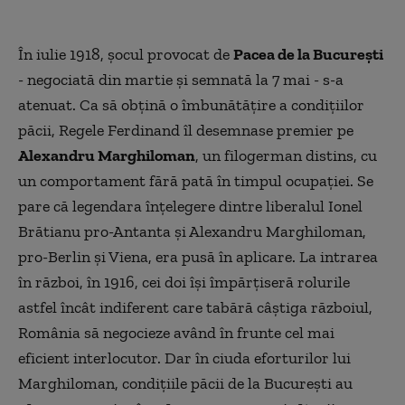
În iulie 1918, şocul provocat de
Pacea de la Bucureşti
- negociată din martie şi semnată la 7 mai - s-a
atenuat. Ca să obţină o îmbunătăţire a condiţiilor
păcii, Regele Ferdinand îl desemnase premier pe
Alexandru Marghiloman
, un filogerman distins, cu
un comportament fără pată în timpul ocupaţiei. Se
pare că legendara înţelegere dintre liberalul Ionel
Brătianu pro-Antanta şi Alexandru Marghiloman,
pro-Berlin şi Viena, era pusă în aplicare. La intrarea
în război, în 1916, cei doi îşi împărţiseră rolurile
astfel încât indiferent care tabără câştiga războiul,
România să negocieze având în frunte cel mai
eficient interlocutor. Dar în ciuda eforturilor lui
Marghiloman, condiţiile păcii de la Bucureşti au