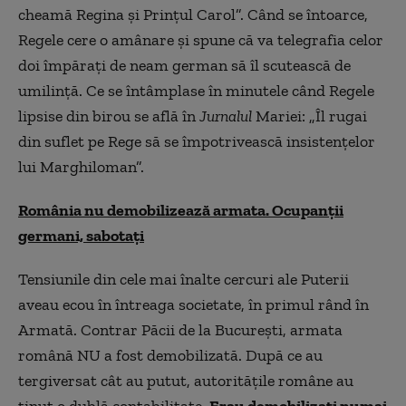
cheamă Regina şi Prinţul Carol”. Când se întoarce,
Regele cere o amânare şi spune că va telegrafia celor
doi împăraţi de neam german să îl scutească de
umilinţă. Ce se întâmplase în minutele când Regele
lipsise din birou se află în
Jurnalul
Mariei: „Îl rugai
din suflet pe Rege să se împotrivească insistenţelor
lui Marghiloman”.
România nu demobilizează armata. Ocupanții
germani, sabotați
Tensiunile din cele mai înalte cercuri ale Puterii
aveau ecou în întreaga societate, în primul rând în
Armată. Contrar Păcii de la Bucureşti, armata
română NU a fost demobilizată. După ce au
tergiversat cât au putut, autorităţile române au
ţinut o dublă contabilitate.
Erau demobilizaţi numai