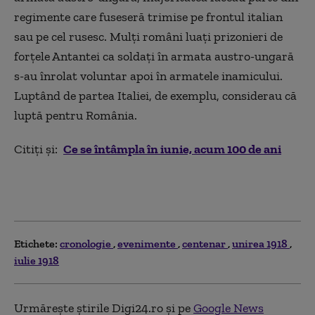
regimente care fuseseră trimise pe frontul italian
sau pe cel rusesc. Mulţi români luaţi prizonieri de
forţele Antantei ca soldaţi în armata austro-ungară
s-au înrolat voluntar apoi în armatele inamicului.
Luptând de partea Italiei, de exemplu, considerau că
luptă pentru România.
Citiți și:
Ce se întâmpla în iunie, acum 100 de ani
Etichete:
cronologie
evenimente
centenar
unirea 1918
iulie 1918
Urmărește știrile Digi24.ro și pe
Google News