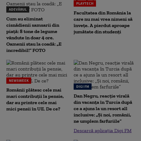
PLAYTECH
ADEVĂRUL
Facultatea din România la
Cum au eliminat
care nu mai vrea nimeni să
cisnădienii samsarii din
înveţe. A pierdut aproape
piață: 8 tone de legume
jumătate din studenţi
vândute în doar 4 ore.
Oamenii stau la coadă: „E
incredibil!” FOTO
NEWSWEEK
DIGI FM
Românii plătesc cele mai
Dan Negru, reacție virală
mari contribuții la pensie,
din vacanța în Turcia după
dar au printre cele mai
ce a ajuns la un resort all
mici pensii în UE. De ce?
inclusive: „Și noi, românii,
ne umplem farfuriile”
Descarcă aplicația Digi FM