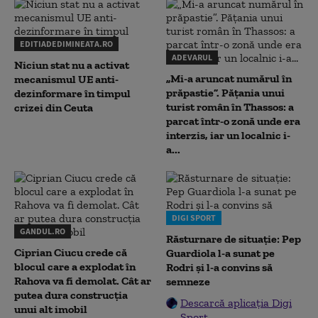
EDITIADEDIMINEATA.RO
ADEVARUL
Niciun stat nu a activat
„Mi-a aruncat numărul în
mecanismul UE anti-
prăpastie”. Pățania unui
dezinformare în timpul
turist român în Thassos: a
crizei din Ceuta
parcat într-o zonă unde era
interzis, iar un localnic i-
a...
DIGI SPORT
GANDUL.RO
Răsturnare de situație: Pep
Ciprian Ciucu crede că
Guardiola l-a sunat pe
blocul care a explodat în
Rodri și l-a convins să
Rahova va fi demolat. Cât ar
semneze
putea dura construcția
Descarcă aplicația Digi
unui alt imobil
Sport