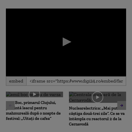
0
embed
seconds
of
0
seconds
Emil Boc, primarul Clujului,
prezintă leacul pentru
Nuclearelectrica: „Mai putem
mahmureală după o noapte de
câștiga două-trei zile”. Ce se va
festival: „Uitați de cafea”
întâmpla cu reactorul 2 de la
Cernavodă