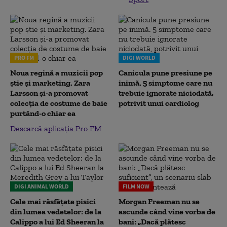
PRO FM
DIGI WORLD
Noua regină a muzicii pop
Canicula pune presiune pe
știe și marketing. Zara
inimă. 5 simptome care nu
Larsson și-a promovat
trebuie ignorate niciodată,
colecția de costume de baie
potrivit unui cardiolog
purtând-o chiar ea
Descarcă aplicația Pro FM
DIGI ANIMAL WORLD
FILM NOW
Cele mai răsfățate pisici
Morgan Freeman nu se
din lumea vedetelor: de la
ascunde când vine vorba de
Calippo a lui Ed Sheeran la
bani: „Dacă plătesc