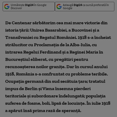
Urmărește
Digi24
în Google
Adaugă
Digi24
ca sursă preferată în
Discover
Google
De Centenar sărbătorim cea mai mare victorie din
istoria ţării: Unirea Basarabiei, a Bucovinei şi a
Transilvaniei cu Regatul României. 1918 s-a încheiat
strălucitor cu Proclamaţia de la Alba-Iulia, cu
intrarea Regelui Ferdinand şi a Reginei Maria în
Bucureştiul eliberat, cu pregătiri pentru
recunoaşterea noilor graniţe. Dar în cursul anului
1918, România s-a confruntat cu probleme teribile.
Ocupaţia germană din sud secătuia ţara; tratatul
impus de Berlin şi Viena însemna pierderi
teritoriale şi subordonare îndelungată; populaţia
suferea de foame, boli, lipsă de locuinţe. În iulie 1918
a apărut însă prima rază de speranţă.