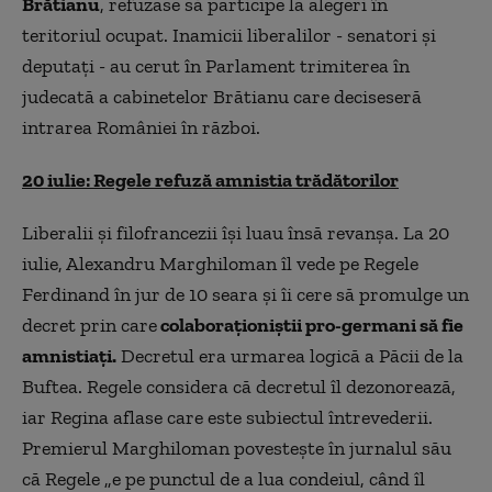
Brătianu
, refuzase să participe la alegeri în
teritoriul ocupat. Inamicii liberalilor - senatori şi
deputaţi - au cerut în Parlament trimiterea în
judecată a cabinetelor Brătianu care deciseseră
intrarea României în război.
20 iulie: Regele refuză amnistia trădătorilor
Liberalii şi filofrancezii îşi luau însă revanşa. La 20
iulie, Alexandru Marghiloman îl vede pe Regele
Ferdinand în jur de 10 seara şi îi cere să promulge un
decret prin care
colaboraţioniştii pro-germani să fie
amnistiaţi.
Decretul era urmarea logică a Păcii de la
Buftea. Regele considera că decretul îl dezonorează,
iar Regina aflase care este subiectul întrevederii.
Premierul Marghiloman povesteşte în jurnalul său
că Regele „e pe punctul de a lua condeiul, când îl