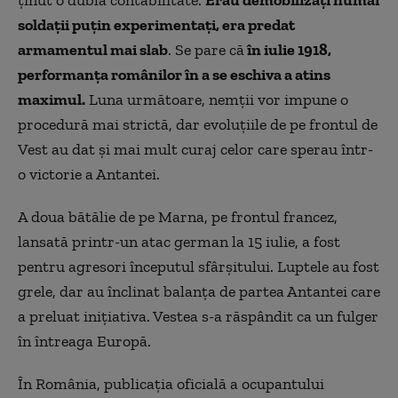
soldaţii puţin experimentaţi, era predat
armamentul mai slab
. Se pare că
în iulie 1918,
performanţa românilor în a se eschiva a atins
maximul.
Luna următoare, nemţii vor impune o
procedură mai strictă, dar evoluţiile de pe frontul de
Vest au dat şi mai mult curaj celor care sperau într-
o victorie a Antantei.
A doua bătălie de pe Marna, pe frontul francez,
lansată printr-un atac german la 15 iulie, a fost
pentru agresori începutul sfârşitului. Luptele au fost
grele, dar au înclinat balanţa de partea Antantei care
a preluat iniţiativa. Vestea s-a răspândit ca un fulger
în întreaga Europă.
În România, publicaţia oficială a ocupantului