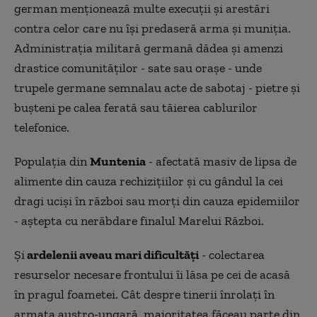
german menţionează multe execuţii şi arestări
contra celor care nu îşi predaseră arma şi muniţia.
Administraţia militară germană dădea şi amenzi
drastice comunităţilor - sate sau oraşe - unde
trupele germane semnalau acte de sabotaj - pietre şi
buşteni pe calea ferată sau tăierea cablurilor
telefonice.
Populaţia din
Muntenia
- afectată masiv de lipsa de
alimente din cauza rechiziţiilor şi cu gândul la cei
dragi ucişi în război sau morţi din cauza epidemiilor
- aştepta cu nerăbdare finalul Marelui Război.
Şi
ardelenii aveau mari dificultăţi
- colectarea
resurselor necesare frontului îi lăsa pe cei de acasă
în pragul foametei. Cât despre tinerii înrolaţi în
armata austro-ungară, majoritatea făceau parte din