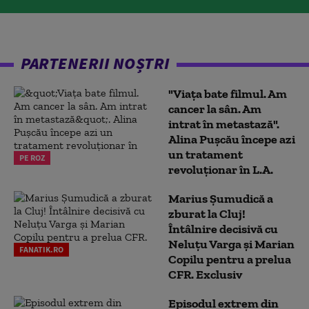
PARTENERII NOȘTRI
"Viața bate filmul. Am
cancer la sân. Am
intrat în metastază".
Alina Pușcău începe azi
un tratament
PE ROZ
revoluționar în L.A.
Marius Şumudică a
zburat la Cluj!
Întâlnire decisivă cu
Neluţu Varga şi Marian
FANATIK.RO
Copilu pentru a prelua
CFR. Exclusiv
Episodul extrem din