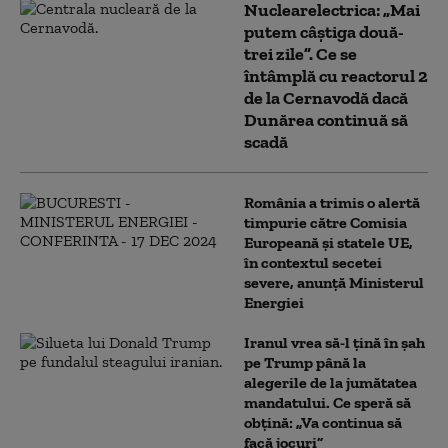
Nuclearelectrica: „Mai
putem câștiga două-
trei zile”. Ce se
întâmplă cu reactorul 2
de la Cernavodă dacă
Dunărea continuă să
scadă
România a trimis o alertă
timpurie către Comisia
Europeană și statele UE,
în contextul secetei
severe, anunță Ministerul
Energiei
Iranul vrea să-l țină în șah
pe Trump până la
alegerile de la jumătatea
mandatului. Ce speră să
obțină: „Va continua să
facă jocuri”