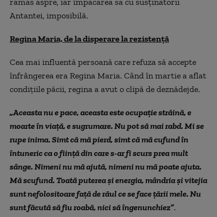
rămas aspre, iar împăcarea sa cu susţinătorii
Antantei, imposibilă.
Regina Maria, de la disperare la rezistență
Cea mai influentă persoană care refuza să accepte
înfrângerea era Regina Maria. Când în martie a aflat
condiţiile păcii, regina a avut o clipă de deznădejde.
„Aceasta nu e pace, aceasta este ocupaţie străină, e
moarte în viaţă, e sugrumare. Nu pot să mai rabd. Mi se
rupe inima. Simt că mă pierd, simt că mă cufund în
întuneric ca o fiinţă din care s-ar fi scurs prea mult
sânge. Nimeni nu mă ajută, nimeni nu mă poate ajuta.
Mă scufund. Toată puterea şi energia, mândria şi vitejia
sunt nefolositoare faţă de răul ce se face ţării mele. Nu
sunt făcută să fiu roabă, nici să îngenunchiez”
.