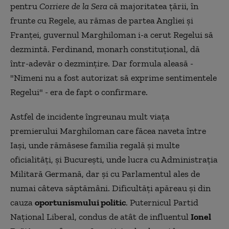
pentru
Corriere de la Sera
că majoritatea ţării, în
frunte cu Regele, au rămas de partea Angliei şi
Franţei, guvernul Marghiloman i-a cerut Regelui să
dezmintă. Ferdinand, monarh constituţional, dă
într-adevăr o dezminţire. Dar formula aleasă -
"Nimeni nu a fost autorizat să exprime sentimentele
Regelui" - era de fapt o confirmare.
Astfel de incidente îngreunau mult viaţa
premierului Marghiloman care făcea naveta între
Iaşi, unde rămăsese familia regală şi multe
oficialităţi, şi Bucureşti, unde lucra cu Administraţia
Militară Germană, dar şi cu Parlamentul ales de
numai câteva săptămâni. Dificultăţi apăreau şi din
cauza
oportunismului politic
. Puternicul Partid
Naţional Liberal, condus de atât de influentul
Ionel