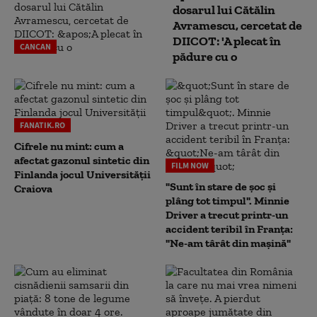
dosarul lui Cătălin
Avramescu, cercetat de
DIICOT: 'A plecat în
CANCAN
pădure cu o
FANATIK.RO
Cifrele nu mint: cum a
afectat gazonul sintetic din
FILM NOW
Finlanda jocul Universității
"Sunt în stare de șoc și
Craiova
plâng tot timpul". Minnie
Driver a trecut printr-un
accident teribil în Franța:
"Ne-am târât din mașină"