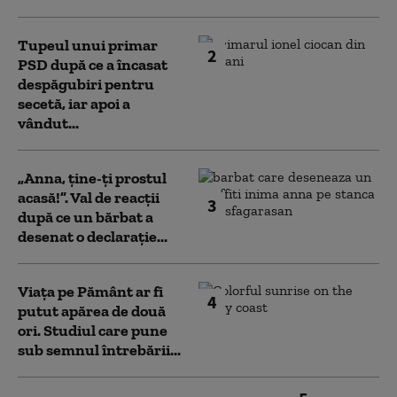
Tupeul unui primar
2
PSD după ce a încasat
despăgubiri pentru
secetă, iar apoi a
vândut...
„Anna, ţine-ţi prostul
acasă!”. Val de reacții
3
după ce un bărbat a
desenat o declarație...
Viața pe Pământ ar fi
4
putut apărea de două
ori. Studiul care pune
sub semnul întrebării...