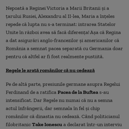
Nepoată a Reginei Victoria a Marii Britanii şi a
ţarului Rusiei, Alexandru al II-lea, Maria a înţeles
repede că lupta nu s-a terminat: intrarea Statelor
Unite în război avea să facă diferenţa! Aşa că Regina
a dat asigurări anglo-francezilor şi americanilor că
România a semnat pacea separată cu Germania doar
pentru că altfel ar fi fost realmente pustiită.
Regele le arată românilor că nu cedează
Pe de altă parte, presiunile germane asupra Regelui
Ferdinand de a ratifica
Pacea de la Buftea
s-au
intensificat. Dar Regele nu numai că nu a semna
actul înfrângerii, dar semnala în fel şi chip
românilor că dinastia nu cedează. Când politicianul
filobritanic
Take Ionescu
a declarat într-un interviu