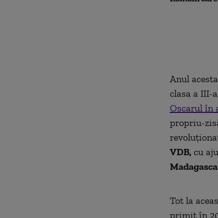
Anul acesta
clasa a III-
Oscarul
în
propriu-zis
revoluţiona
VDB,
cu aju
Madagascar
Tot la acea
primit în 2