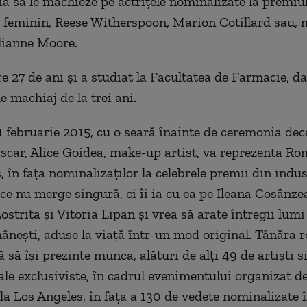
ia să le machieze pe actriţele nominalizate la premiul
 feminin, Reese Witherspoon, Marion Cotillard sau,
ulianne Moore.
 27 de ani și a studiat la Facultatea de Farmacie, da
e machiaj de la trei ani.
 februarie 2015, cu o seară înainte de ceremonia dec
scar, Alice Goidea, make-up artist, va reprezenta Ro
 în fața nominalizaților la celebrele premii din indus
ice nu merge singură, ci îi ia cu ea pe Ileana Cosânze
Lostrița și Vitoria Lipan și vrea să arate întregii lum
ânești, aduse la viață într-un mod original. Tânăra
ă să își prezinte munca, alături de alți 49 de artiști 
ale exclusiviste, în cadrul evenimentului organizat d
la Los Angeles, în fața a 130 de vedete nominalizate 