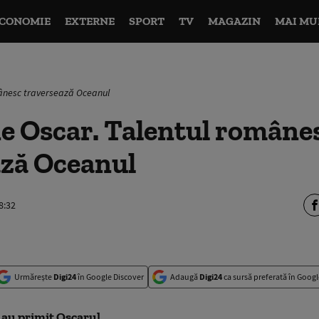
CONOMIE
EXTERNE
SPORT
TV
MAGAZIN
MAI MU
ânesc traversează Oceanul
e Oscar. Talentul române
ază Oceanul
8:32
Urmărește
Digi24
în Google Discover
Adaugă
Digi24
ca sursă preferată în Googl
au primit Oscarul