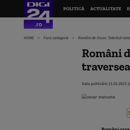
POLITICĂ
ACTUALITATE
E
HOME
Fara categorie
Români de Oscar. Talentul rom
Români d
traverse
Data publicării:
21.02.2015 1
Români care 