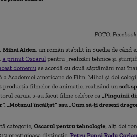
FOTO: Facebook 
,
Mihai Alden
, un român stabilit în Suedia de când e
a,
a primit Oscarul
pentru „realizări tehnice şi ştiinţifi
 acest domeniu
se acordă cu două săptămâni mai înai
ă a Academiei americane de Film.
Mihai şi doi colegi
t producţia filmelor de animaţie, realizând un
sof
t
sp
torul căruia s-au făcut filme celebre ca
„Pinguinii di
“, „Motanul încălţat“ sau „Cum să-ţi dresezi drago
stă categorie,
Oscarul pentru tehnologie
, alți doi r
012 prestigioasa distincție.
Petru Pop şi Radu Corla