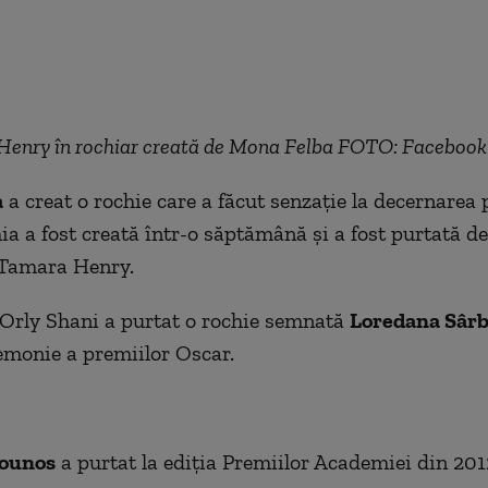
enry în rochiar creată de Mona Felba FOTO: Faceboo
a
a creat o rochie care a făcut senzaţie la decernarea 
ia a fost creată într-o săptămână
și a
fost purtată de 
 Tamara Henry.
Orly Shani a purtat o rochie semnată
Loredana Sâr
emonie a premiilor Oscar.
ounos
a purtat la ediţia Premiilor Academiei din 201