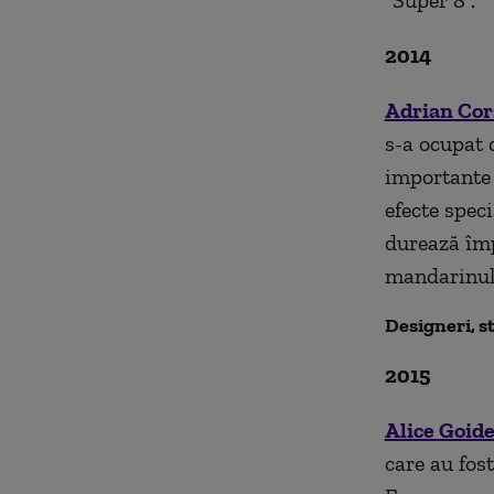
"Super 8".
2014
Adrian Cor
s-a ocupat 
importante 
efecte speci
durează împ
mandarinului
Designeri, st
2015
Alice Goid
care au fos