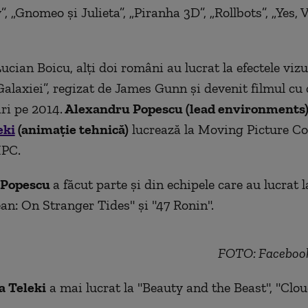
 „Gnomeo şi Julieta”, „Piranha 3D”, „Rollbots”, „Yes, V
Lucian
Boicu,
alţi doi români au lucrat la efectele viz
Galaxiei
”
, regizat de James Gunn şi devenit filmul cu 
ri pe 2014.
Alexandru Popescu (lead environments)
eki
(animaţie tehnică)
lucrează la Moving Picture 
PC.
Popescu
a făcut parte şi din echipele care au lucrat l
an: On Stranger Tides" şi "47 Ronin".
FOTO: Facebook
a Teleki
a mai lucrat la "Beauty and the Beast", "Clou