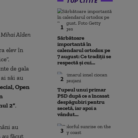
TOP CITITE
1
Mihai Alden
Sărbătoare
importantă în
ra elev în
calendarul ortodox pe
7 august: Ce tradiții se
ce“.
respectă și cui...
nte de gala
 ai săi au
2
ecial, Open
Tupeul unui primar
n
PSD după ce a încasat
despăgubiri pentru
nul 2“
.
secetă, iar apoi a
vândut...
omâni au
3
n
au făcut