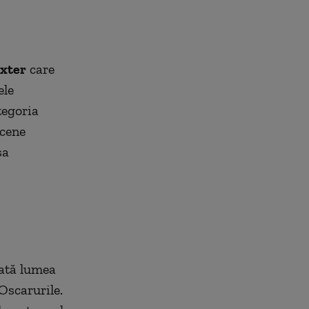
xter
care
ele
tegoria
scene
sa
oată lumea
Oscarurile.