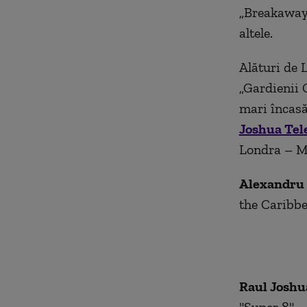
„Breakaway”,
altele.
Alături de 
„
Gardienii 
mari încasă
Joshua Tel
Londra – M
Alexandru
the Caribbe
Raul Joshu