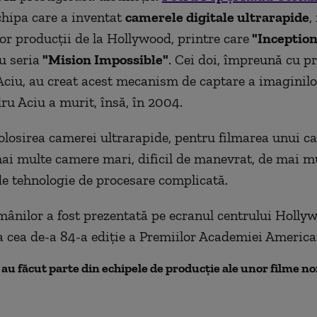
chipa care a inventat
camerele digitale ultrarapide
,
or producţii de la Hollywood, printre care
"Inception
u seria
"Mision Impossible"
.
C
ei doi, împreună cu pri
ciu, au creat acest mecanism de captare a imaginilor
ru Aciu a murit, însă, în 2004.
folosirea camerei ultrarapide, pentru filmarea unui c
ai multe camere mari, dificil de manevrat, de mai m
 de tehnologie de procesare complicată.
mânilor a fost prezentată pe ecranul centrului Holly
a cea de-a 84-a ediţie a Premiilor Academiei America
au făcut parte din echipele de producţie ale unor filme n