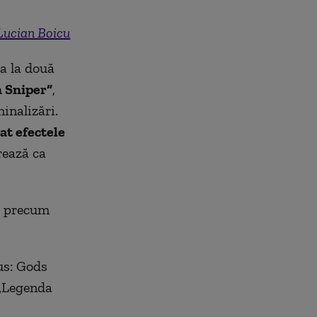
ucian Boicu
ia la două
 Sniper“
,
inalizări.
at efectele
rează ca
me precum
s: Gods
 „Legenda