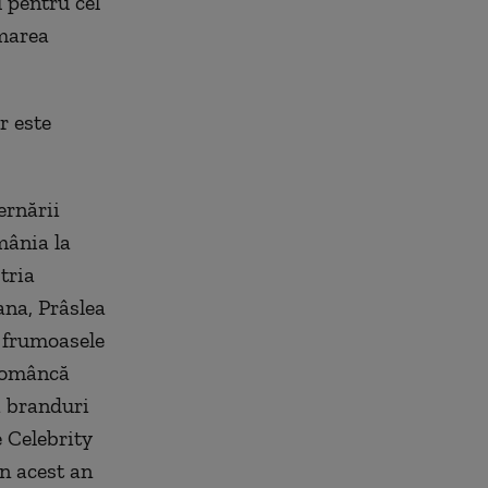
 pentru cel
 marea
r este
ernării
mânia la
tria
ana, Prâslea
i frumoasele
 româncă
si branduri
e Celebrity
în acest an