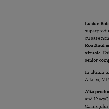
Lucian Boi
superproduc
cu
șase
nomi
R
omânul est
vizuale
.
Es
senior comp
În ultimii 
Artifex, MP
A
lte produ
and Kings”,
Călăreţului 