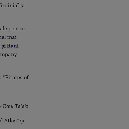
irginia” şi
uale pentru
cel mai
 şi
Raul
Company
a "Pirates of
 Raul Teleki
d Atlas" şi