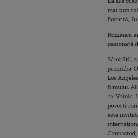
Ea are ocaz
mai bun rol
favorită, J
Românca are
pasionată d
Sâmbătă, 21
premiilor O
Los Angeles,
filmului. Al
cel Voinic, 
povești rom
este invitat
internațion
Connected, 