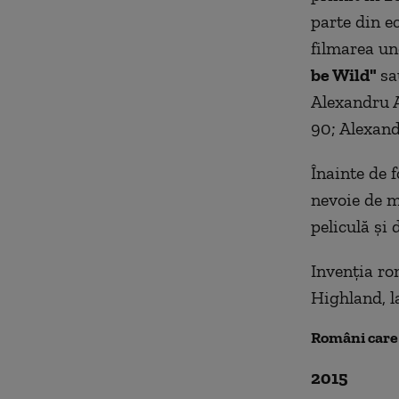
parte din e
filmarea un
be Wild"
sa
Alexandru A
90; Alexand
Înainte de 
nevoie de m
peliculă şi
Invenţia ro
Highland, l
Români care 
2015