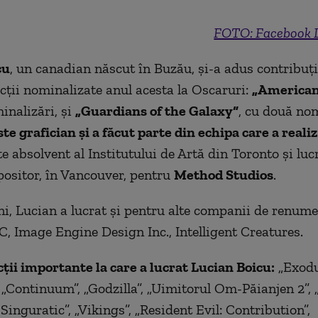
FOTO: Facebook L
cu
, un canadian născut în Buzău, şi-a adus contribuţ
ţii nominalizate anul acesta la Oscaruri:
„American
nalizări, şi
„Guardians of the Galaxy“
, cu două nom
e grafician şi a făcut parte din echipa care a realiz
te
absolvent al Institutului de Artă din Toronto
și
luc
ositor, în Vancouver, pentru
Method Studios
.
ani, Lucian a lucrat şi pentru alte companii de renu
C, Image Engine Design Inc., Intelligent Creatures.
cţii importante la care a lucrat Lucian Boi
cu
:
„Exodu
 „Continuum”, „Godzilla”, „Uimitorul Om-Păianjen 2”,
Singuratic”, „Vikings”, „Resident Evil: Contribution”,