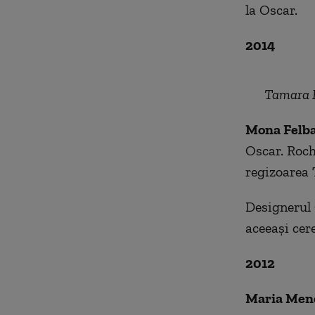
la Oscar.
2014
Tamara H
Mona Felb
Oscar.
R
och
regizoarea
Designerul 
aceeaşi cer
2012
Maria Men