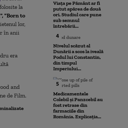
Viața pe Pământ ar fi
 folosite la
putut apărea de două
ori. Studiul care pune
", "Born to
sub semnul
etenul lor,
întrebării...
 în anii
4
Nivelul scăzut al
Dunării a scos la iveală
adru era
Podul lui Constantin,
din timpul
ultă
Imperiului...
5
wood and
Medicamentele
ne de Film.
Colebil și Panzcebil au
fost retrase din
ominalizate
farmaciile din
România. Explicația...