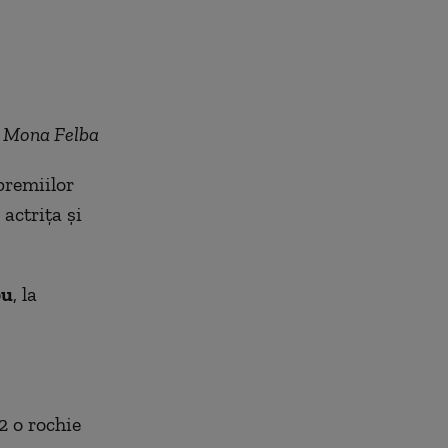
k Mona Felba
premiilor
actriţa şi
bu
, la
2 o rochie