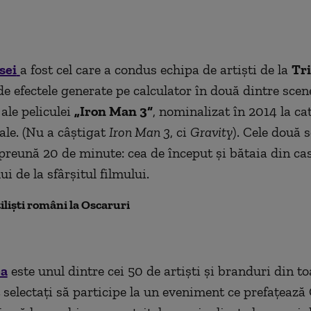
sei
a fost cel care a condus echipa de artişti de la
Tri
de efectele generate pe calculator în două dintre scen
ale peliculei
„Iron Man 3“
, nominalizat
î
n 2014 la ca
ale.
(N
u a câştigat
Iron Man
3
,
ci
Gravity
). C
ele două 
reună 20 de minute: cea de început şi bătaia din ca
 de la sfârşitul filmului.
ilişti români la Oscaruri
ea
este unul dintre cei 50 de artişti şi branduri din t
t selectaţi să participe la un eveniment ce prefațează 