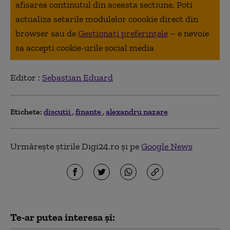
afisarea continutul din aceasta sectiune. Poti
actualiza setarile modulelor coookie direct din
browser sau de
Gestionați preferințele
– e nevoie
sa accepti cookie-urile social media
Editor :
Sebastian Eduard
Etichete:
discutii
finante
alexandru nazare
Urmărește știrile Digi24.ro și pe
Google News
Te-ar putea interesa și: