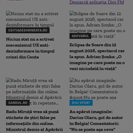
Descarcă aplicația Digi FM
EDITIADEDIMINEATA.RO
ADEVARUL
Niciun stat nu a activat
Eclipsa de Soare din 12
mecanismul UE anti-
august 2026, spectacol rar
dezinformare în timpul
la apus. Adrian Șonka: „O
crizei din Ceuta
imagine pe care poate nu o
vezi niciodată în viață”
GANDUL.RO
DIGI SPORT
Radu Miruţă vrea să pună
Au apărut imaginile:
etichete de știri false pe
Darius Olaru, gol de autor
informațiile din online.
în Belgia! Comentatorii:
Ministrul demis al Apărării
"Nu se poate așa ceva"