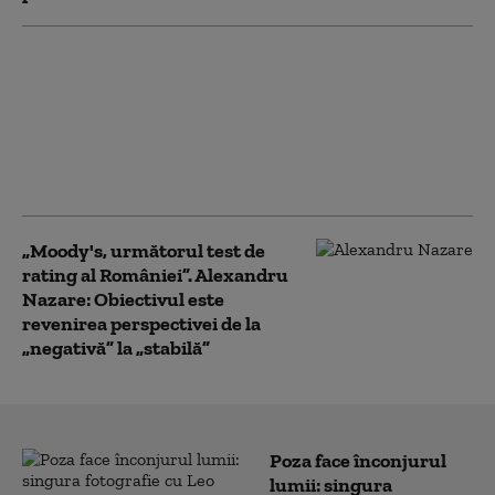
Cât anticipează
ministrul Finanțelor că
va fi creşterea
economică în acest an.
„Depinde de evoluţia în
trimestrele III şi IV”
„Moody's, următorul test de
rating al României”. Alexandru
Nazare: Obiectivul este
revenirea perspectivei de la
„negativă” la „stabilă”
Poza face înconjurul
lumii: singura