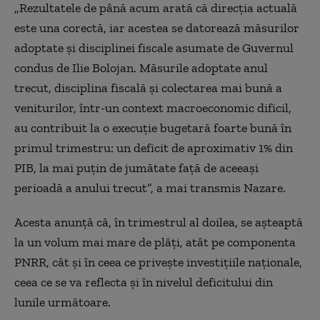
„Rezultatele de până acum arată că direcţia actuală
este una corectă, iar acestea se datorează măsurilor
adoptate şi disciplinei fiscale asumate de Guvernul
condus de Ilie Bolojan. Măsurile adoptate anul
trecut, disciplina fiscală şi colectarea mai bună a
veniturilor, într-un context macroeconomic dificil,
au contribuit la o execuţie bugetară foarte bună în
primul trimestru: un deficit de aproximativ 1% din
PIB, la mai puţin de jumătate faţă de aceeaşi
perioadă a anului trecut”, a mai transmis Nazare.
Acesta anunţă că, în trimestrul al doilea, se aşteaptă
la un volum mai mare de plăţi, atât pe componenta
PNRR, cât şi în ceea ce priveşte investiţiile naţionale,
ceea ce se va reflecta şi în nivelul deficitului din
lunile următoare.