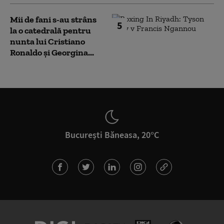
Mii de fani s-au strâns
5
la o catedrală pentru
nunta lui Cristiano
Ronaldo şi Georgina...
București Băneasa, 20°C