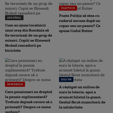
PLAYTECH
Poate Poliția să stea cu
ADEVĂRUL
radarul ascuns după un
Cum au ajuns localnicii
copac sau un panou? Ce
unui oraș din România să
spune Codul Rutier
fie terorizați de un grup de
minori. Copiii se filmează
făcând cascadorii pe
biciclete
DIGI FM
NEWSWEEK
A câștigat un milion de
Care pensionari au dreptul
euro la loterie, apoi a
la pensie suplimentară?
aruncat biletul la gunoi.
Trebuie depusă cerere să o
Gestul făcut muncitorii de
primești? Despre ce sume
la salubritate
vorbim?