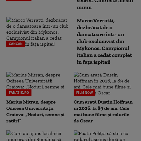
secret. Cine este alesul
inimii
Marco Verratti,
dezbrăcat de o
dansatoare într-un
club exclusivist din
CANCAN
Mykonos. Campionul
italian a cedat complet
în fața ispitei!
FANATIK.RO
FILM NOW
Marius Mitran, despre
Cum arată Dustin Hoffman
Odiseea Universității
în 2026, la 89 de ani. Cele
Craiova: „Noduri, semne și
mai bune filme și rolurile
ratări”
de Oscar