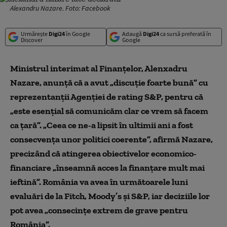
Alexandru Nazare. Foto: Facebook
Urmărește
Digi24
în Google
Adaugă
Digi24
ca sursă preferată în
Discover
Google
Ministrul interimat al Finanţelor, Alenxadru
Nazare, anunţă că a avut „discuţie foarte bună” cu
reprezentanţii Agenţiei de rating S&P, pentru că
„este esenţial să comunicăm clar ce vrem să facem
ca ţară”. „Ceea ce ne-a lipsit în ultimii ani a fost
consecvenţa unor politici coerente”, afirmă Nazare,
precizând că atingerea obiectivelor economico-
financiare „înseamnă acces la finanţare mult mai
ieftină”. România va avea în următoarele luni
evaluări de la Fitch, Moody’s şi S&P, iar deciziile lor
pot avea „consecinţe extrem de grave pentru
România”.