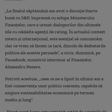
„La finalul săptămânii am avut o discuţie foarte
bună cu S&P, împreună cu echipa Ministerului
Finanţelor, care a urmat dialogurilor din ultimele
zile cu celelalte agenţii de rating. În actualul context
intern şi internaţional, este esenţial să comunicăm
clar ce vrem să facem ca ţară, dincolo de dezbaterile
politice ale acestei perioade”, a scris, duminică, pe
Facaebook, ministrul interimar al Finanţelor,
Alexandru Nazare.
Potrivit acestuia, „ceea ce ne-a lipsit în ultimii ani a
fost consecvenţa unor politici coerente, capabile să
asigure sustenabilitatea economică pe termen
mediu şi lung”.
„Exact acest lucru este urmărit astăzi de agenţiile de