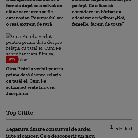
femeie după ce a salvat un
pe față. Ce o face să
câine care urma sa fie
considere un bărbat cu
eutanasiat. Patrupedul are
adevărat atrăgător: „Noi,
o rasă extrem de rară
femeile, facem de toate”
UTV
Gina Pistol a vorbit pentru
prima dată despre relația
cu tatăl ei. Cum i-a
schimbat viața fiica sa,
Josephine
Top Citite
1
Legătura dintre consumul de ardei
iute și cancer. Ce a descoperit un nou