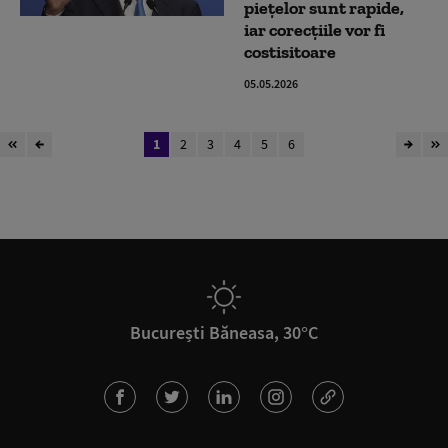
pieţelor sunt rapide,
iar corecţiile vor fi
costisitoare
05.05.2026
1
2
3
4
5
6
București Băneasa, 30°C