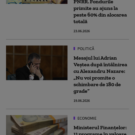
PNRR. Fondurile
primite au ajuns la
peste 60% din alocarea
totală
23.06.2026
POLITICĂ
Mesajul lui Adrian
Veștea după întâlnirea
cu Alexandru Nazare:
„Nu voi promite o
schimbare de 180 de
grade”
19.06.2026
ECONOMIE
Ministerul Finanţelor:
11 programe în valoare