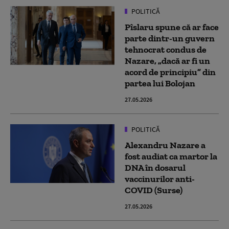
POLITICĂ
Pîslaru spune că ar face
parte dintr-un guvern
tehnocrat condus de
Nazare, „dacă ar fi un
acord de principiu” din
partea lui Bolojan
27.05.2026
POLITICĂ
Alexandru Nazare a
fost audiat ca martor la
DNA în dosarul
vaccinurilor anti-
COVID (Surse)
27.05.2026