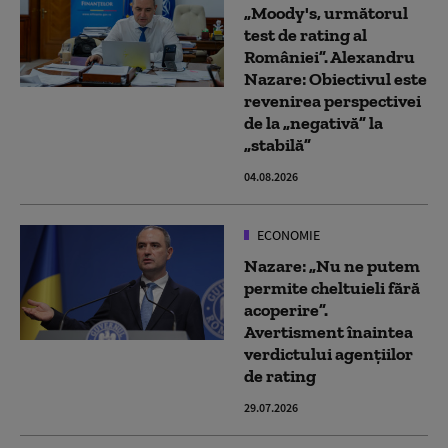
„Moody's, următorul
test de rating al
României”. Alexandru
Nazare: Obiectivul este
revenirea perspectivei
de la „negativă” la
„stabilă”
04.08.2026
ECONOMIE
Nazare: „Nu ne putem
permite cheltuieli fără
acoperire”.
Avertisment înaintea
verdictului agențiilor
de rating
29.07.2026