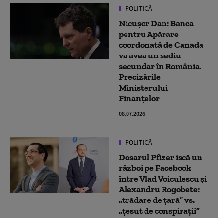
POLITICĂ
Nicușor Dan: Banca
pentru Apărare
coordonată de Canada
va avea un sediu
secundar în România.
Precizările
Ministerului
Finanțelor
08.07.2026
POLITICĂ
Dosarul Pfizer iscă un
război pe Facebook
între Vlad Voiculescu și
Alexandru Rogobete:
„trădare de țară” vs.
„țesut de conspirații”