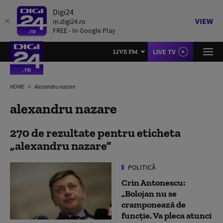
Digi24
VIEW
m.digi24.ro
FREE - In Google Play
LIVE TV
LIVE FM
HOME
Alexandru nazare
alexandru nazare
270 de rezultate pentru eticheta
alexandru nazare
POLITICĂ
Crin Antonescu:
„Bolojan nu se
cramponează de
funcție. Va pleca atunci