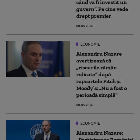
când va fi învestit un
guvern”. Pe cine vede
drept premier
08.08.2026
ECONOMIE
Alexandru Nazare
avertizează că
„riscurile rămân
ridicate” după
rapoartele Fitch și
Moody’s: „Nu a fost o
perioadă simplă”
08.08.2026
ECONOMIE
Alexandru Nazare:
„Participarea României