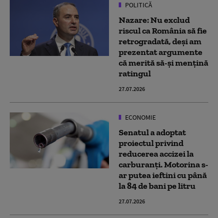
POLITICĂ
Nazare: Nu exclud
riscul ca România să fie
retrogradată, deși am
prezentat argumente
că merită să-şi menţină
ratingul
27.07.2026
ECONOMIE
Senatul a adoptat
proiectul privind
reducerea accizei la
carburanți. Motorina s-
ar putea ieftini cu până
la 84 de bani pe litru
27.07.2026