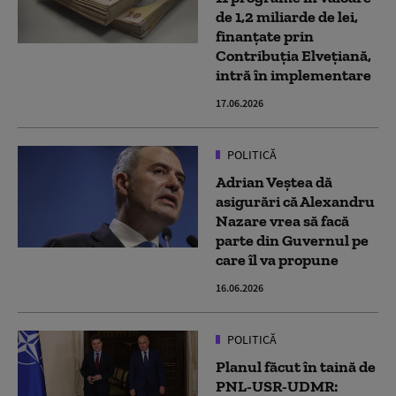
de 1,2 miliarde de lei,
finanţate prin
Contribuţia Elveţiană,
intră în implementare
17.06.2026
POLITICĂ
Adrian Veştea dă
asigurări că Alexandru
Nazare vrea să facă
parte din Guvernul pe
care îl va propune
16.06.2026
POLITICĂ
Planul făcut în taină de
PNL-USR-UDMR: