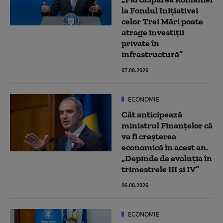
la Fondul Inițiativei
celor Trei Mări poate
atrage investiții
private în
infrastructură”
07.08.2026
ECONOMIE
Cât anticipează
ministrul Finanțelor că
va fi creşterea
economică în acest an.
„Depinde de evoluţia în
trimestrele III şi IV”
06.08.2026
ECONOMIE