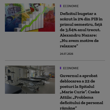
ECONOMIE
Deficitul bugetar a
scăzut la 2% din PIB în
primul semestru, față
de 3,64% anul trecut.
Alexandru Nazare:
„Nu avem motive de
relaxare”
24.07.2026
ECONOMIE
Guvernul a aprobat
deblocarea a 22 de
posturi la Spitalul
„Marie Curie”. Cseke
Attila: „Problema
deficitului de personal
rămâne”