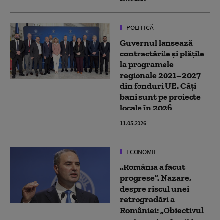
POLITICĂ
Guvernul lansează
contractările şi plăţile
la programele
regionale 2021–2027
din fonduri UE. Câți
bani sunt pe proiecte
locale în 2026
11.05.2026
ECONOMIE
„România a făcut
progrese”. Nazare,
despre riscul unei
retrogradări a
României: „Obiectivul