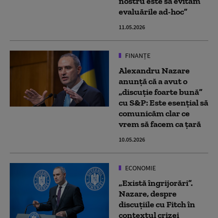
nostru este să evităm
evaluările ad-hoc”
11.05.2026
FINANȚE
Alexandru Nazare
anunţă că a avut o
„discuţie foarte bună”
cu S&P: Este esenţial să
comunicăm clar ce
vrem să facem ca ţară
10.05.2026
ECONOMIE
„Există îngrijorări”.
Nazare, despre
discuțiile cu Fitch în
contextul crizei