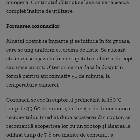
omogenă. Conținutul obținut se lasă să se răcească
complet
înainte de utilizare.
Formarea cozonacilor
Aluatul dospit se împarte
și se
întinde în foi groase,
care se ung uniform cu crema de fistic. Se ruleaz
ă
str
âns
și se așază
în forme tapetate cu hârtie de copt
sau unse cu unt. Ulterior, se mai las
ă la dospit
în
form
ă pentru aproximativ 50 de minute, la
temperatura camerei.
Cozonacii se coc
în cuptorul preînc
ălzit la 160
°C,
timp de 45-60 de minute, în func
ție de dimensiunea
recipientului. Imediat după scoaterea din cuptor, se
recomandă acoperirea lor cu un prosop și lăsarea la
odihnă timp de 7-8 ore
înainte de consum.”, a