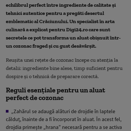
echilibrul perfect între ingrediente de calitate și
tehnici autentice pentru a pregăti desertul
emblematic al Crăciunului. Un specialist în arta
culinară a explicat pentru Digi24.ro care sunt
secretele ce pot transforma un aluat obișnuit într-
un cozonac fraged și cu gust desăvârșit.
Reușita unei rețete de cozonac
începe cu aten
ția la
detalii: ingrediente bine alese, timp suficient pentru
dospire și o tehnică de preparare corectă.
Reguli esențiale pentru un aluat
perfect de cozonac
„Zah
ărul se adaugă alături de drojdie
în laptele
c
ălduț,
înainte de a fi încorporat în aluat. În acest fel,
drojdia prime
ște
„hrana” necesar
ă pentru a se activa