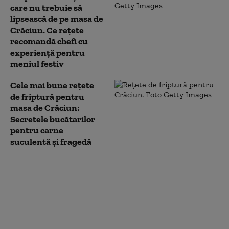
care nu trebuie să
lipsească de pe masa de
Crăciun. Ce rețete
recomandă chefi cu
experiență pentru
meniul festiv
Cele mai bune rețete
de friptură pentru
masa de Crăciun:
Secretele bucătarilor
pentru carne
suculentă și fragedă
Cele mai bune rețete
de sarmale pentru
Crăciun: Ce combinații
de carne și condimente
recomandă bucătarii