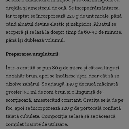
drojdia și amestecul de ouă. Se
începe fr
ăm
ântarea,
iar treptat se încorporeaz
ă 220 g de unt moale, p
ân
ă
c
ând aluatul devine elastic
și nelipicios. Aluatul se
acoperă și se lasă la dospit timp de 60-90 de minute,
p
ân
ă
î
și dublează volumul.
Prepararea umpluturii
Într-o crati
ță se pun 80 g de miere și c
âteva linguri
de zah
ăr brun, apoi se
înc
ălzesc ușor, doar c
ât s
ă se
dizolve zahărul. Se adaugă 350 g de nucă măcinată
grosier, 50 ml de rom brun și o linguriță de
scorțișoară, amestec
ând constant. Crati
ța se ia de pe
foc, apoi se
încorporeaz
ă 120 g de portocală confiată
tăiată cubulețe. Compoziția se lasă să se răcească
complet
înainte de utilizare.