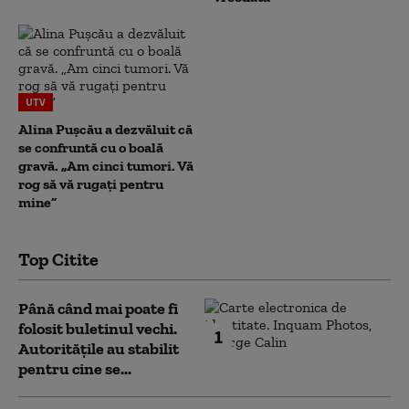
UTV
Alina Pușcău a dezvăluit că
se confruntă cu o boală
gravă. „Am cinci tumori. Vă
rog să vă rugați pentru
mine”
Top Citite
Până când mai poate fi
folosit buletinul vechi.
1
Autoritățile au stabilit
pentru cine se...