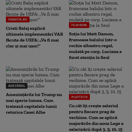
FANATIK.RO
FILM NOW
Cristi Balaj explică
Soția lui Matt Damon,
ultimele implementări VAR
frumoasa balului într-o
făcute de UEFA: „Va fi mai
rochie albastru regal,
clar și mai ușor!”
mulată pe corp. Luciana a
furat atenția la Seul
ADEVĂRUL
Amenințările lui Trump nu
PLAYTECH
mai sperie lumea. Cum
Cu cât îți crește salariul
tratează capitalele lumii
pentru fiecare prag de
retorica Casei Albe
vechime. Cum se aplică
majorările din noua Lege a
salarizării după 3, 5, 10, 15