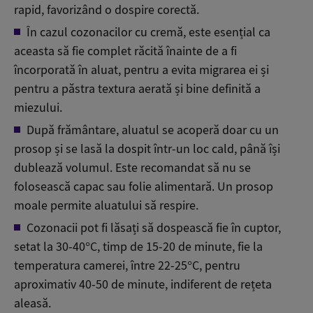
rapid, favoriz
ând o dospire corect
ă.
În cazul cozonacilor cu cremă, este esențial ca
aceasta să fie complet răcită înainte de a fi
încorporată în aluat, pentru a evita migrarea ei și
pentru a păstra textura aerată și bine definită a
miezului.
După frăm
ântare, aluatul se acoper
ă doar cu un
prosop și se lasă la dospit
într-un loc cald, pân
ă
î
și
dublează volumul. Este recomandat să nu se
folosească capac sau folie alimentară. Un prosop
moale permite aluatului să respire.
Cozonacii pot fi lăsați să dospească fie
în cuptor,
setat la 30-40°C, timp de 15-
20 de minute, fie la
temperatura camerei,
între 22-
25
°C, pentru
aproximativ 40-50 de minute, indiferent de re
țeta
aleasă.