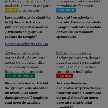
PRO FM
DIGI WORLD
Lora, probleme de sănătate
Așa arată cu adevărat
la 44 de ani. Artista a
Soarele. Cele mai detaliate
publicat raportul medical:
imagini realizate vreodată
„Urmează cel puțin 10
dezvăluie un fenomen
ședințe de terapie”
spectaculos
Descarcă aplicația Pro FM
DIGI ANIMAL WORLD
FILM NOW
Momentul când un bărbat
Antonio Banderas,
de 65 de ani este atacat de
declarație surpriză despre
un bizon: „Era chiar
infarctul care i-a schimbat
deasupra mea”. Imaginile
viața: „Cel mai bun lucru
sunt greu de urmărit
care mi s-a întâmplat
vreodată”