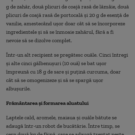
g de zahăr, două plicuri de coajă rasă de lăm
âie, dou
ă
plicuri de coajă rasă de portocală și 20 g de esență de
vanilie, amestec
ând u
șor doar c
ât s
ă se
încorporeze
ingredientele
și să se
înmoaie zah
ărul, fără a fi
nevoie să se dizolve complet.
Într-un alt recipient se preg
ătesc ouăle. Cinci
întregi
și alte cinci gălbenușuri (10 ouă) se bat ușor
împreun
ă cu 18 g de sare și puțină curcuma, doar
c
ât s
ă se omogenizeze și să se spargă ușor
albușurile.
Frăm
ântarea
și formarea aluatului
Laptele cald, aromele, maiaua și ouăle bătute se
adaugă
într-un robot de buc
ătărie.
Între timp, se
cern dou
ă kg de făină, care se adaugă treptat peste