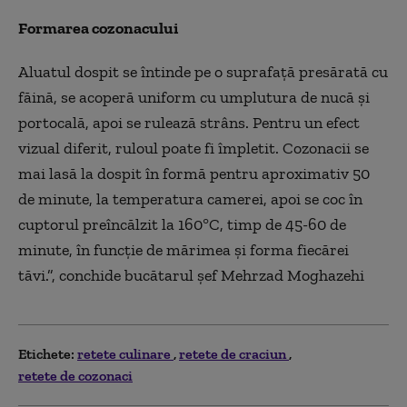
Formarea cozonacului
Aluatul dospit se întinde pe o suprafa
ță presărată cu
făină, se acoperă uniform cu umplutura de nucă și
portocală, apoi se rulează str
âns. Pentru un efect
vizual diferit, ruloul poate fi împletit. Cozonacii se
mai las
ă la dospit
în form
ă pentru aproximativ 50
de minute, la temperatura camerei, apoi se coc
în
cuptorul preînc
ălzit la 160
°C, timp de 45-60 de
minute, în func
ție de mărimea și forma fiecărei
tăvi
.”, conchide buc
ătarul șef Mehrzad Moghazehi
Etichete:
retete culinare
retete de craciun
retete de cozonaci