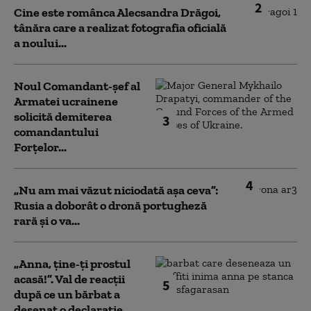
2
Cine este românca Alecsandra Drăgoi,
tânăra care a realizat fotografia oficială
a noului...
Noul Comandant-șef al
Armatei ucrainene
solicită demiterea
3
comandantului
Forțelor...
4
„Nu am mai văzut niciodată așa ceva”:
Rusia a doborât o dronă portugheză
rară și o va...
„Anna, ţine-ţi prostul
acasă!”. Val de reacții
5
după ce un bărbat a
desenat o declarație...