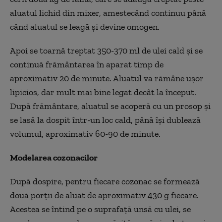
aluatul lichid din mixer, amestec
ând continuu pân
ă
c
ând aluatul se leag
ă și devine omogen.
Apoi se toarnă treptat 350-370 ml de ulei cald și se
continuă frăm
ântarea în aparat timp de
aproximativ 20 de minute. Aluatul va r
ăm
âne u
șor
lipicios, dar mult mai bine legat dec
ât la început.
Dup
ă frăm
ântare, aluatul se acoper
ă cu un prosop și
se lasă la dospit
într-un loc cald, pân
ă
î
și dublează
volumul, aproximativ 60-90 de minute.
Modelarea cozonacilor
După dospire, pentru fiecare cozonac se formează
două porții de aluat de aproximativ 430 g fiecare.
Acestea se
întind pe o suprafa
ță unsă cu ulei, se