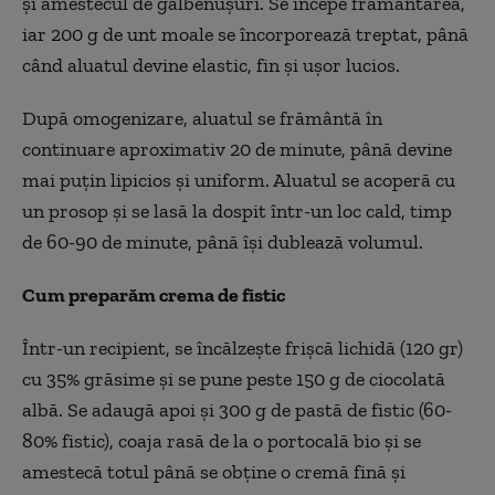
și amestecul de gălbenușuri. Se
începe fr
ăm
ântarea,
iar 200 g de unt moale se încorporeaz
ă treptat, p
ân
ă
c
ând aluatul devine elastic, fin
și ușor lucios.
După omogenizare, aluatul se frăm
ânt
ă
în
continuare aproximativ 20 de minute, pân
ă devine
mai puțin lipicios și uniform.
Aluatul se acoperă cu
un prosop și se lasă la dospit
într-un loc cald, timp
de 60-90 de minute, pân
ă
î
și dublează volumul.
Cum preparăm crema de fistic
Într-un recipient, se
înc
ălzește frișcă lichidă (120 gr)
cu 35% grăsime și se pune peste 150 g de ciocolată
albă. Se adaugă apoi și 300 g de pastă de fistic (60-
80% fistic), coaja rasă de la o portocală bio și se
amestecă totul
pân
ă se obține o cremă fină și