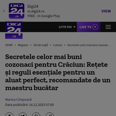
Digi24
VIEW
m.digi24.ro
FREE - In Google Play
LIVE TV
LIVE FM
HOME
Magazin
Stil de viață
Culinar
Secretele celor mai buni cozonaci pentru Crăciun: Rețete și reguli esențiale pentru un aluat perfect, recomandate de un maestru bucătar
Secretele celor mai buni
cozonaci pentru Crăciun: Rețete
și reguli esențiale pentru un
aluat perfect, recomandate de un
maestru bucătar
Marina Cimpoacă
Data publicării:
14.12.2025 07:00