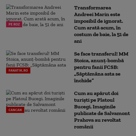
Transformarea
Andreei Marin este
imposibil de ignorat.
PE ROZ
Cum arată acum, în
costum de baie, la 51 de
ani
Se face transferul! MM
Stoica, anunț-bombă
pentru fanii FCSB:
FANATIK.RO
„Săptămâna asta se
închide”
Cum au apărut doi
turiști pe Platoul
Bucegi. Imaginile
CANCAN
publicate de Salvamont
Prahova au revoltat
românii