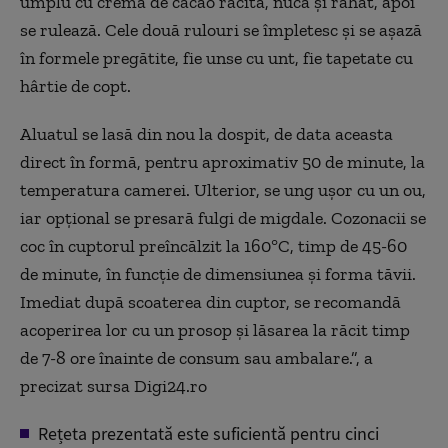
umplu cu crema de cacao răcită, nucă și rahat, apoi
se rulează. Cele două rulouri se
împletesc
și se așază
în formele preg
ătite, fie unse cu unt, fie tapetate cu
h
ârtie de copt.
Aluatul se las
ă din nou la dospit, de data aceasta
direct
în form
ă, pentru aproximativ 50 de minute, la
temperatura camerei. Ulterior, se ung ușor cu un ou,
iar opțional se presară fulgi de migdale.
Cozonacii se
coc
în cuptorul preînc
ălzit la 160
°C, timp de 45-60
de minute, în func
ție de dimensiunea și forma tăvii.
Imediat după scoaterea din cuptor, se recomandă
acoperirea lor cu un prosop și lăsarea la răcit timp
de 7-8 ore
înainte de consum sau ambalare.”, a
precizat sursa Digi24.ro
Re
țeta prezentată este suficientă pentru cinci