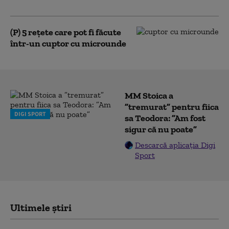
experimentați
(P) 5 rețete care pot fi făcute
într-un cuptor cu microunde
MM Stoica a
”tremurat” pentru fiica
DIGI SPORT
sa Teodora: ”Am fost
sigur că nu poate”
Descarcă aplicația Digi
Sport
Ultimele știri