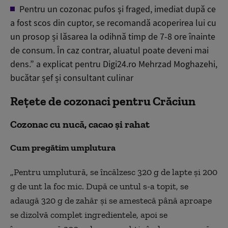
Pentru un cozonac pufos și fraged, imediat după ce
a fost scos din cuptor, se recomandă acoperirea lui cu
un prosop și lăsarea la odihnă timp de 7-8 ore
înainte
de consum. În caz contrar, aluatul poate deveni mai
dens.” a explicat pentru Digi24.ro Mehrzad Moghazehi,
buc
ătar șef și consultant culinar
Rețete de cozonaci pentru Crăciun
Cozonac cu nucă, cacao și rahat
Cum pregătim umplutura
„Pentru umplutur
ă, se
înc
ălzesc 320 g de lapte și 200
g de unt la foc mic. După ce untul s-a topit, se
adaugă 320 g de zahăr și se amestecă p
ân
ă aproape
se dizolvă complet ingredientele, apoi se