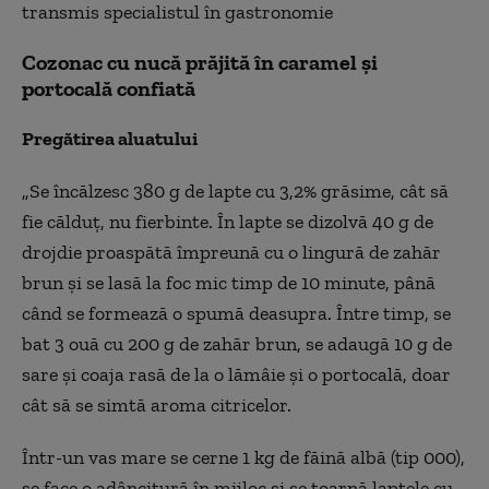
transmis specialistul în gastronomie
Cozonac cu nuc
ă prăjită în caramel și
portocală confiată
Pregătirea aluatului
„Se
înc
ălzesc 380 g de lapte cu 3,2% grăsime, c
ât s
ă
fie călduț, nu fierbinte.
În lapte se dizolv
ă 40 g de
drojdie proaspătă
împreun
ă cu o lingură de zahăr
brun și se lasă la foc mic timp de 10 minute, p
ân
ă
c
ând se formeaz
ă o spumă deasupra.
Între timp, se
bat 3 ou
ă cu 200 g de zahăr brun, se adaugă 10 g de
sare și coaja rasă de la o lăm
âie
și o portocală, doar
c
ât s
ă se simtă aroma citricelor.
Într-un vas mare se cerne 1 kg de făină albă (tip 000)
,
se face o adâncitur
ă
în mijloc
și se toarnă laptele cu