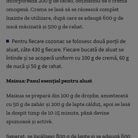
încorporeaz
ă 200 g de cacao, obțin
ându-se o crem
ă
omogenă. Crema se lasă să se răcească complet
înainte de utilizare, dup
ă care se adaugă 600 g de
nucă măcinată și 500 g de rahat.
Pentru fiecare cozonac se folosesc două porții de
aluat, c
âte 430 g fiecare. Fiecare bucat
ă de aluat se
întinde
și se acoperă uniform cu 100 g de cremă, 60 g
de nucă și 50 g de rahat.
Maiaua: Pasul esențial pentru aluat
Maiaua se prepară din 100 g de drojdie, amestecată
cu 50 g de zahăr și 200 g de lapte călduț, apoi se lasă
la dospit timp de 10-15 minute, p
ân
ă devine
spumoasă și activă.
Separat, se
înc
ălzesc 800 g de lapte și se adaugă 600