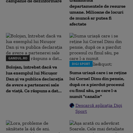
transformă
campanie de dezinformare
departamentele de resurse
umane. Milioane de locuri
de muncă ar putea fi
afectate
GANDUL.RO
DIGI SPORT
Bolojan, întrebat dacă va
Suma uriașă care i se reține
lua exemplul lui Nicușor
lui Cornel Dinu din pensie,
Dan și va publica declarația
după ce a pierdut procesul
de avere a partenerei sale
cu finul său, pe care l-a
de viață. Ce răspuns a dat...
numit "canalie"
Descarcă aplicația Digi
Sport