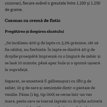
cozonaci, fiecare av
ând o greutate între 1.200
și 1.250
de grame.
Cozonac cu cremă de fistic
Pregătirea și dospirea aluatului
„Se
înc
ălzesc 400 g de lapte cu 3,2% grăsime, c
ât s
ă
fie călduț, nu fierbinte.
În lapte se dizolv
ă 40 g de
drojdie proaspătă
împreun
ă cu o lingură de zahăr și
se lasă 10 minute, p
ân
ă apar bule și o spumă ușoară
la suprafață.
Separat, se amestecă 6 gălbenușuri cu 180 g de
zahăr, 10 g de sare și semințele dintr-o păstaie de
vanilie. Făina (1 kg, tip 000) se cerne
într-un vas
mare, peste care se toarn
ă laptele cu drojdia activată