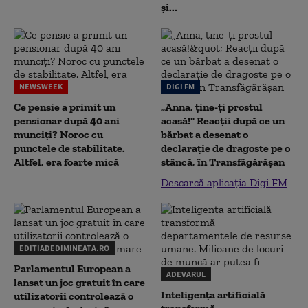
și...
NEWSWEEK
DIGI FM
Ce pensie a primit un
„Anna, ţine-ţi prostul
pensionar după 40 ani
acasă!" Reacţii după ce un
munciți? Noroc cu
bărbat a desenat o
punctele de stabilitate.
declaraţie de dragoste pe o
Altfel, era foarte mică
stâncă, în Transfăgărăşan
Descarcă aplicația Digi FM
EDITIADEDIMINEATA.RO
Parlamentul European a
ADEVARUL
lansat un joc gratuit în care
Inteligența artificială
utilizatorii controlează o