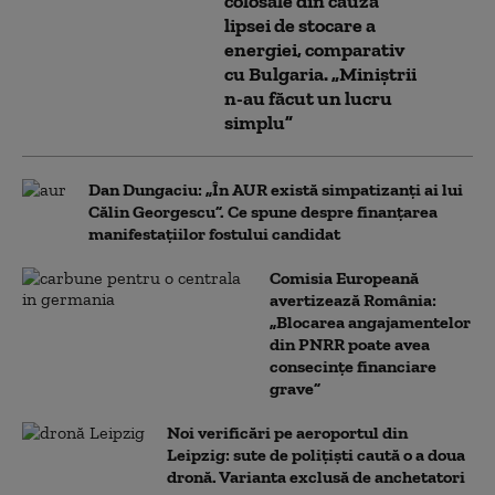
colosale din cauza
lipsei de stocare a
energiei, comparativ
cu Bulgaria. „Miniștrii
n-au făcut un lucru
simplu”
Dan Dungaciu: „În AUR există simpatizanți ai lui
Călin Georgescu”. Ce spune despre finanțarea
manifestațiilor fostului candidat
Comisia Europeană
avertizează România:
„Blocarea angajamentelor
din PNRR poate avea
consecințe financiare
grave”
Noi verificări pe aeroportul din
Leipzig: sute de polițiști caută o a doua
dronă. Varianta exclusă de anchetatori