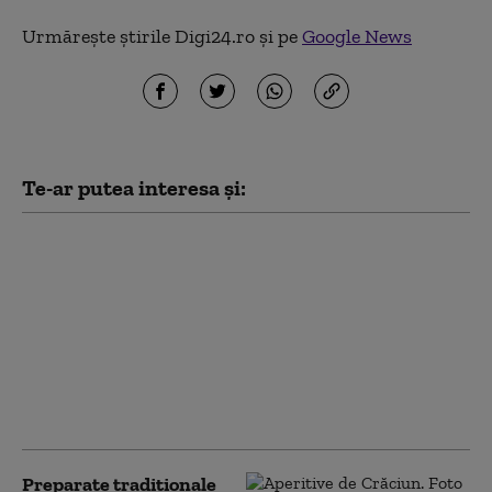
Urmărește știrile Digi24.ro și pe
Google News
Te-ar putea interesa și:
Cele mai bune rețete
de cozonac pentru
Paște 2026.
Ingredientele
recomandate de
specialiștii în
gastronomie pentru
un aluat perfect
Preparate tradiționale