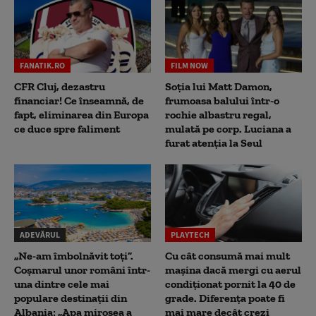
FANATIK.RO
FILM NOW
CFR Cluj, dezastru
Soția lui Matt Damon,
financiar! Ce înseamnă, de
frumoasa balului într-o
fapt, eliminarea din Europa
rochie albastru regal,
ce duce spre faliment
mulată pe corp. Luciana a
furat atenția la Seul
ADEVĂRUL
PLAYTECH
„Ne-am îmbolnăvit toți”.
Cu cât consumă mai mult
Coșmarul unor români într-
mașina dacă mergi cu aerul
una dintre cele mai
condiționat pornit la 40 de
populare destinații din
grade. Diferența poate fi
Albania: „Apa mirosea a
mai mare decât crezi