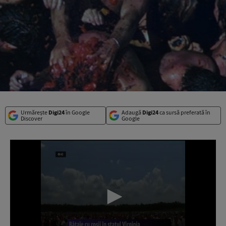
Urmărește
Digi24
în Google
Adaugă
Digi24
ca sursă preferată în
Discover
Google