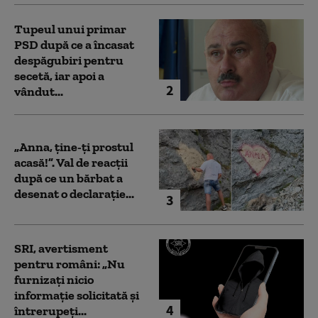
Tupeul unui primar
PSD după ce a încasat
despăgubiri pentru
secetă, iar apoi a
2
vândut...
„Anna, ţine-ţi prostul
acasă!”. Val de reacții
după ce un bărbat a
desenat o declarație...
3
SRI, avertisment
pentru români: „Nu
furnizați nicio
informație solicitată și
4
întrerupeți...