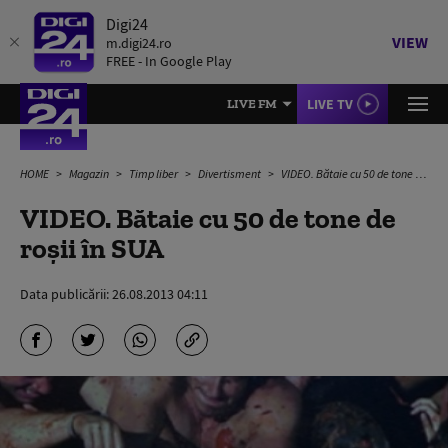
Digi24
VIEW
m.digi24.ro
FREE - In Google Play
LIVE TV
LIVE FM
HOME
Magazin
Timp liber
Divertisment
VIDEO. Bătaie cu 50 de tone de roșii în SUA
VIDEO. Bătaie cu 50 de tone de
roșii în SUA
Data publicării:
26.08.2013 04:11