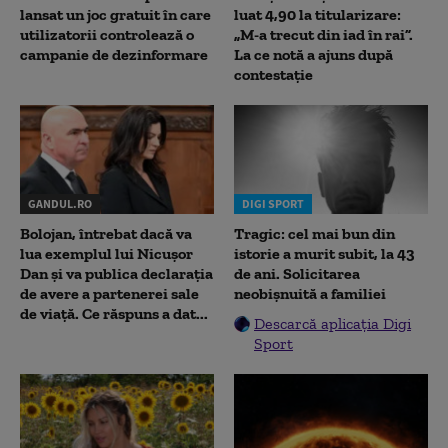
lansat un joc gratuit în care
luat 4,90 la titularizare:
utilizatorii controlează o
„M-a trecut din iad în rai”.
campanie de dezinformare
La ce notă a ajuns după
contestație
GANDUL.RO
DIGI SPORT
Bolojan, întrebat dacă va
Tragic: cel mai bun din
lua exemplul lui Nicușor
istorie a murit subit, la 43
Dan și va publica declarația
de ani. Solicitarea
de avere a partenerei sale
neobișnuită a familiei
de viață. Ce răspuns a dat...
Descarcă aplicația Digi
Sport