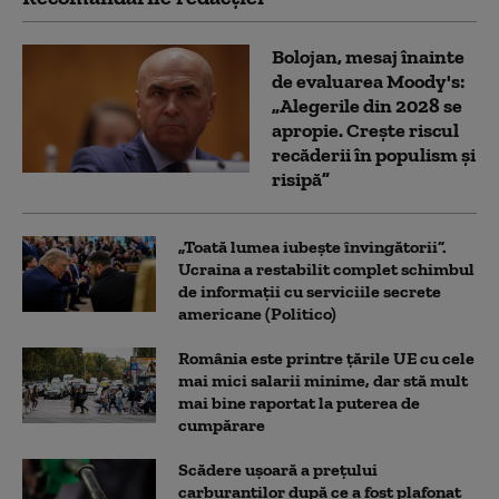
Bolojan, mesaj înainte
de evaluarea Moody's:
„Alegerile din 2028 se
apropie. Crește riscul
recăderii în populism și
risipă”
„Toată lumea iubește învingătorii”.
Ucraina a restabilit complet schimbul
de informații cu serviciile secrete
americane (Politico)
România este printre țările UE cu cele
mai mici salarii minime, dar stă mult
mai bine raportat la puterea de
cumpărare
Scădere ușoară a prețului
carburanților după ce a fost plafonat