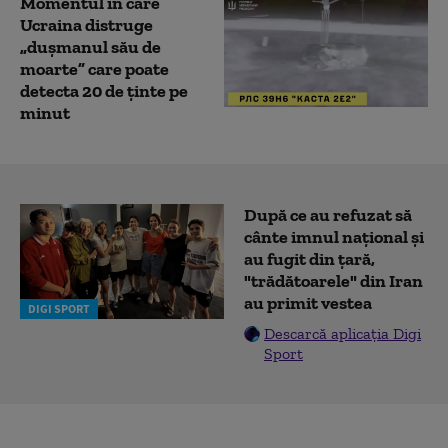
Momentul în care
Ucraina distruge
„dușmanul său de
moarte” care poate
detecta 20 de ținte pe
minut
După ce au refuzat să
cânte imnul naţional şi
au fugit din ţară,
"trădătoarele" din Iran
au primit vestea
DIGI SPORT
Descarcă aplicația Digi
Sport