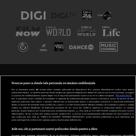
TERMENI ȘI CONDIȚII
POLITICA DE CONFIDENȚIALITATE
Nouă ne pasă ca datele tale personale să rămână confidențiale
Noi și partenerii noștri
30
stocăm și/sau accesăm informații pe dispozitivul dvs., precum identificatorii cookie unici pentru
prelucrarea datelor cu caracter personal. Puteți accepta sau gestiona alegerile dvs. făcând clic mai jos sau în orice moment, pe pagina
ABONARE DIGI TV
cu politica de confidențialitate. Aceste alegeri vor fi raportate partenerilor noștri și nu vă vor afecta navigarea.
Mai multe detalii
Noi si partenerii nostri (retelele de socializare si agentiile de publicitate partenere, precum si furnizorii nostri de servicii de date
analitice) prelucram date pentru a permite website-ului sa functioneze, pentru a personaliza continutul si anunturile publicitare
GESTIONAȚI PREFERINȚELE
afisate in functie de interesele si/sau profilul dvs., pentru a va oferi functionalitati aferente retelelor de socializare si pentru a analiza
traficul pe website. Beneficiati de drepturile prevazute de art. 15-22 din GDPR in legatura cu prelucrarea datelor cu caracter
personal. Aceste drepturi pot fi exercitate prin modalitatea indicata
aici
. Prin click pe “ACCEPT TOATE”, acceptati folosirea tuturor
CODUL DIGI24
Tehnologiilor de tip Cookie, care implica inclusiv acceptul dvs. cu privire la stocarea/accesarea informatiilor de catre Vendor-ii cu
care colaboram. Prin click pe “VREAU SA MODIFIC SETARILE INDIVIDUAL” puteti schimba preferintele in mod individual, mai
putin cele legate de cookie strict necesare pentru functionarea website-ului.
CAMERE WEB
Atât noi, cât și partenerii noștri prelucrăm datele pentru a oferi:
CONTACT/INFO
Stocarea și/sau accesarea informațiilor de pe un dispozitiv. Utilizarea profilurilor pentru selectarea conținutului personalizat.