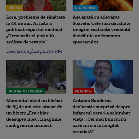
PRO FM
DIGI WORLD
Lora, probleme de sănătate
Așa arată cu adevărat
la 44 de ani. Artista a
Soarele. Cele mai detaliate
publicat raportul medical:
imagini realizate vreodată
„Urmează cel puțin 10
dezvăluie un fenomen
ședințe de terapie”
spectaculos
Descarcă aplicația Pro FM
DIGI ANIMAL WORLD
FILM NOW
Momentul când un bărbat
Antonio Banderas,
de 65 de ani este atacat de
declarație surpriză despre
un bizon: „Era chiar
infarctul care i-a schimbat
deasupra mea”. Imaginile
viața: „Cel mai bun lucru
sunt greu de urmărit
care mi s-a întâmplat
vreodată”