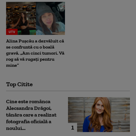
UTV
Alina Pușcău a dezvăluit că
se confruntă cu o boală
gravă. „Am cinci tumori. Vă
rog să vă rugați pentru
mine”
Top Citite
Cine este românca
Alecsandra Drăgoi,
tânăra care a realizat
fotografia oficială a
1
noului...