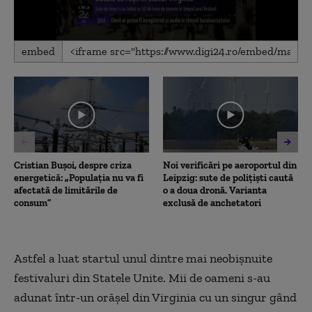
0
embed
seconds
of
44
seconds
Cristian Bușoi, despre criza
Noi verificări pe aeroportul din
energetică: „Populația nu va fi
Leipzig: sute de polițiști caută
afectată de limitările de
o a doua dronă. Varianta
consum”
exclusă de anchetatori
Astfel a luat startul unul dintre mai neobişnuite
festivaluri din Statele Unite. Mii de oameni s-au
adunat într-un orăşel din Virginia cu un singur gând