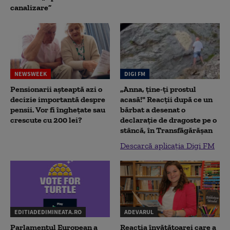
canalizare”
NEWSWEEK
DIGI FM
Pensionarii așteaptă azi o
„Anna, ţine-ţi prostul
decizie importantă despre
acasă!" Reacţii după ce un
pensii. Vor fi înghețate sau
bărbat a desenat o
crescute cu 200 lei?
declaraţie de dragoste pe o
stâncă, în Transfăgărăşan
Descarcă aplicația Digi FM
EDITIADEDIMINEATA.RO
ADEVARUL
Parlamentul European a
Reacția învățătoarei care a