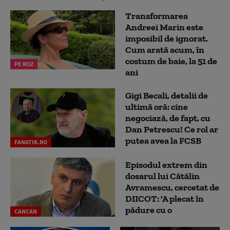
Transformarea
Andreei Marin este
imposibil de ignorat.
Cum arată acum, în
costum de baie, la 51 de
PE ROZ
ani
Gigi Becali, detalii de
ultimă oră: cine
negociază, de fapt, cu
Dan Petrescu! Ce rol ar
putea avea la FCSB
FANATIK.RO
Episodul extrem din
dosarul lui Cătălin
Avramescu, cercetat de
DIICOT: 'A plecat în
pădure cu o
CANCAN