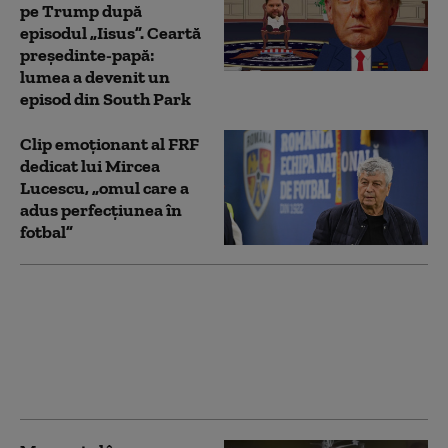
pe Trump după
episodul „Iisus”. Ceartă
președinte-papă:
lumea a devenit un
episod din South Park
Clip emoționant al FRF
dedicat lui Mircea
Lucescu, „omul care a
adus perfecțiunea în
fotbal”
Momentul în care
rachetele americane
surprind la sol mai
multe avioane ale
Iranului și le distrug