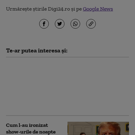
Urmărește știrile Digi24.ro și pe
Google News
Te-ar putea interesa și:
Preşedintele SUA a
publicat un videoclip
generat de IA în care
apare ca doctor care
vindecă „sindromul
delirant anti-Trump” la
vedete
Cum l-au ironizat
show-urile de noapte