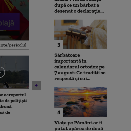
după ce un bărbat a
desenat o declarație...
3
Sărbătoare
importantă în
calendarul ortodox pe
7 august: Ce tradiții se
respectă și cui...
 pe aeroportul
Societatea de Transport
Avertisment de
te de polițiști
București și-a cerut
după scandalul
 dronă.
insolvența
pe cărbune: „B
4
să de
angajamentelo
poate avea con
Viața pe Pământ ar fi
financiare”
putut apărea de două