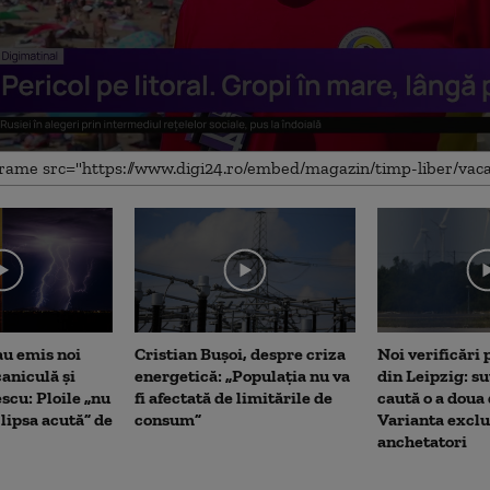
me
au emis noi
Cristian Bușoi, despre criza
Noi verificări
caniculă și
energetică: „Populația nu va
din Leipzig: su
scu: Ploile „nu
fi afectată de limitările de
caută o a doua
lipsa acută” de
consum”
Varianta exclu
anchetatori