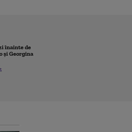
zi înainte de
o și Georgina
t