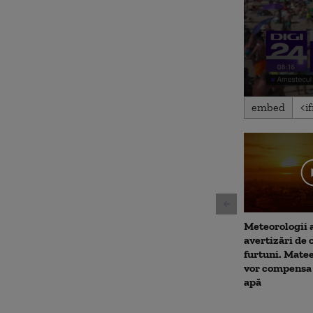
0
embed
seconds
of
2
minutes,
32
seconds
Volu
90%
Meteorologii 
avertizări de 
furtuni. Matee
vor compensa 
apă