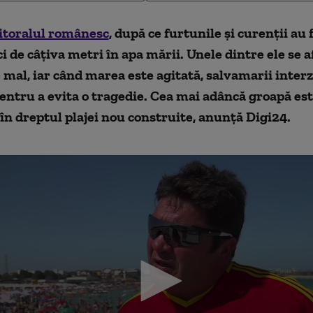
litoralul românesc
, după ce furtunile și curenții au
i de câțiva metri în apa mării. Unele dintre ele se af
 mal, iar când marea este agitată, salvamarii interz
pentru a evita o tragedie. Cea mai adâncă groapă est
 în dreptul plajei nou construite, anunță Digi24.