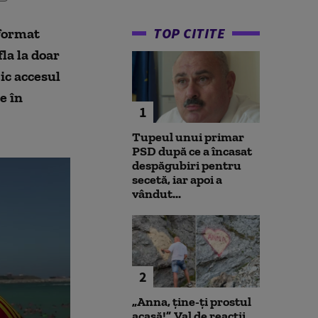
TOP CITITE
 format
la la doar
ic accesul
e în
1
Tupeul unui primar
PSD după ce a încasat
despăgubiri pentru
secetă, iar apoi a
vândut...
2
„Anna, ţine-ţi prostul
acasă!”. Val de reacții