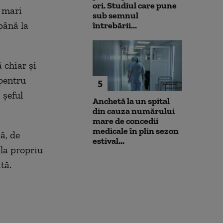
ori. Studiul care pune
e mari
sub semnul
până la
întrebării...
 chiar și
 pentru
5
 șeful
Anchetă la un spital
din cauza numărului
mare de concedii
medicale în plin sezon
ă, de
estival...
 la propriu
tă.