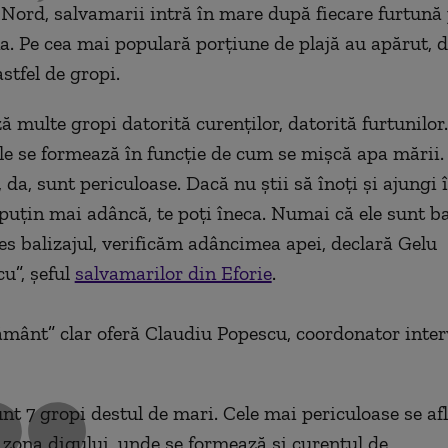
e Nord, salvamarii intră în mare după fiecare furtună
na. Pe cea mai populară porțiune de plajă au apărut, 
stfel de gropi.
 multe gropi datorită curenților, datorită furtunilor
le se formează în funcție de cum se mișcă apa mării.
 da, sunt periculoase. Dacă nu știi să înoți și ajungi 
puțin mai adâncă, te poți îneca. Numai că ele sunt ba
es balizajul, verificăm adâncimea apei, declară Gelu
cu
”
, șeful
salvamarilor din Eforie
.
ământ
”
clar oferă Claudiu Popescu, coordonator inter
nt 7 gropi destul de mari. Cele mai periculoase se af
 zona digului, unde se formează și curentul de