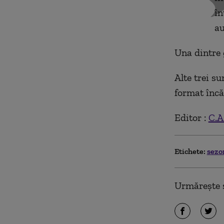
în
au
Una dintre 
Alte trei su
format încă
Editor :
C.A
Etichete:
sezo
Urmărește ș