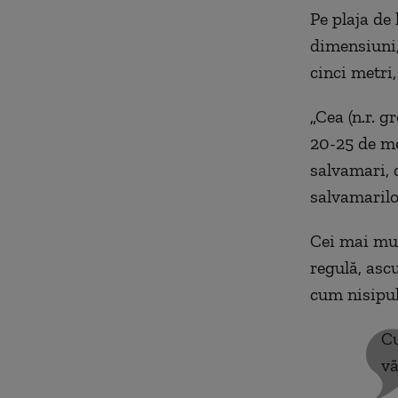
Pe plaja de
dimensiuni,
cinci metri
„
Cea (n.r. g
20-25 de me
salvamari, 
salvamarilo
Cei mai mulț
regulă, ascu
cum nisipul
Cu
vă