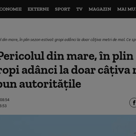
CONOMIE
EXTERNE
SPORT
TV
MAGAZIN
MAI MU
l din mare, în plin sezon estival: gropi adânci la doar câțiva metri de mal. Ce sp
ericolul din mare, în plin
gropi adânci la doar câțiva
pun autoritățile
 08:54
8:53