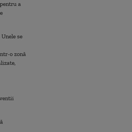
 pentru a
de
. Unele se
într-o zonă
lizate,
ventii
lă