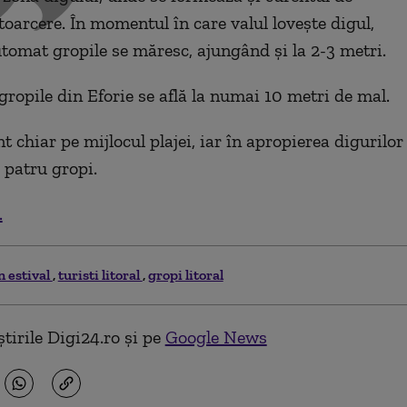
toarcere. În momentul în care valul lovește digul,
tomat gropile se măresc, ajungând și la 2-3 metri.
gropile din Eforie se află la numai 10 metri de mal.
nt chiar pe mijlocul plajei, iar în apropierea digurilor
 patru gropi.
.
n estival
turisti litoral
gropi litoral
tirile Digi24.ro și pe
Google News