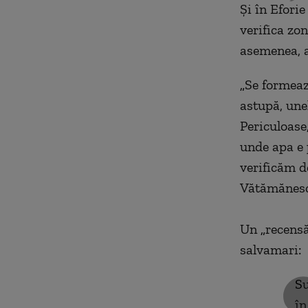
Și în Efori
verifica zo
asemenea, a
„
Se formează
astupă, une
Periculoase,
unde apa e 
verificăm d
Vătămănes
Un
„
recens
salvamari:
S
u
în