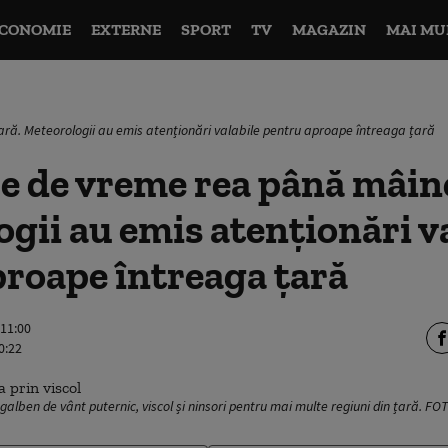
CONOMIE
EXTERNE
SPORT
TV
MAGAZIN
MAI MU
ră. Meteorologii au emis atenționări valabile pentru aproape întreaga țară
e de vreme rea până mâine
gii au emis atenționări v
roape întreaga țară
 11:00
0:22
galben de vânt puternic, viscol și ninsori pentru mai multe regiuni din țară. FO