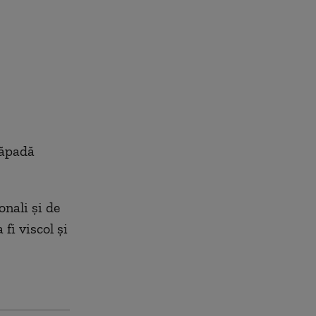
zăpadă
onali și de
fi viscol și