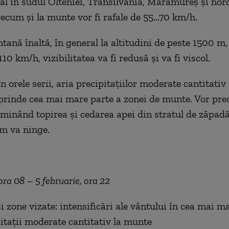
ocal în sudul Olteniei, Transilvania, Maramureș și nor
ecum și la munte vor fi rafale de 55...70 km/h.
ană înaltă, în general la altitudini de peste 1500 m, 
0 km/h, vizibilitatea va fi redusă și va fi viscol.
 orele serii, aria precipitațiilor moderate cantitativ (
prinde cea mai mare parte a zonei de munte. Vor pr
rminând topirea și cedarea apei din stratul de zăpadă,
m va ninge.
 ora 08 – 5 februarie, ora 22
 zone vizate: intensificări ale vântului în cea mai m
pitații moderate cantitativ la munte