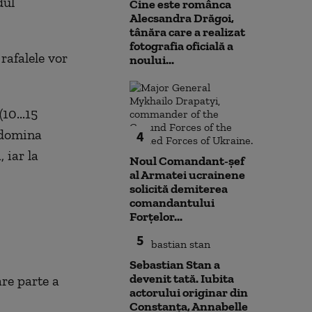
dul
Cine este românca
Alecsandra Drăgoi,
tânăra care a realizat
fotografia oficială a
rafalele vor
noului...
10...15
edomina
4
 iar la
Noul Comandant-șef
al Armatei ucrainene
solicită demiterea
comandantului
Forțelor...
5
Sebastian Stan a
devenit tată. Iubita
are parte a
actorului originar din
Constanța, Annabelle