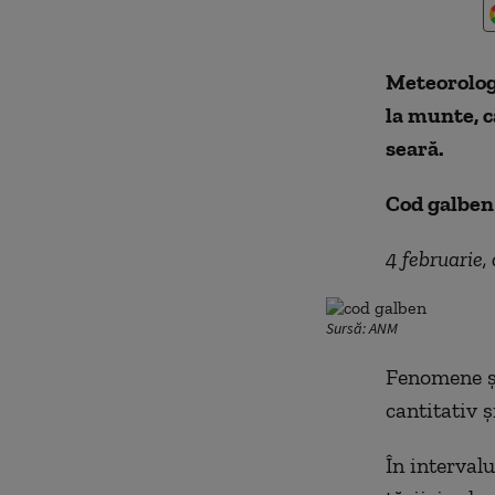
Meteorologi
la munte, ca
seară.
Cod galben
4 februarie,
Sursă: ANM
Fenomene și
cantitativ ș
În interval