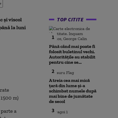
e
TOP CITITE
 și viscol
 până la luni
1
Până când mai poate fi
folosit buletinul vechi.
Autoritățile au stabilit
pentru cine se...
2
A treia cea mai mică
țară din lume și-a
rate
schimbat numele după
mai bine de jumătate
e 1500 m)
de secol
3
 parte a