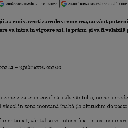
Urmărește
Digi24
în Google Discover
Adaugă
Digi24
ca sursă preferată în Googl
i au emis avertizare de vreme rea, cu vânt puternic
re va intra în vigoare azi, la prânz, și va fi valabilă
 ora 14 – 5 februarie, ora 08
 zone vizate: intensificări ale vântului, ninsori mode
i viscol în zona montană înaltă (la altitudini de pest
ul menționat, vântul se va intensifica în cea mai mare