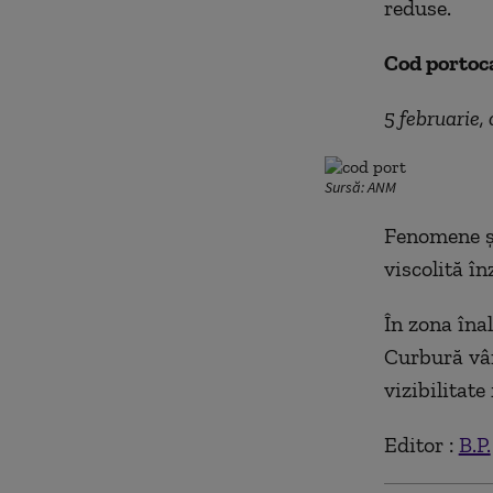
reduse.
Cod portoc
5 februarie,
Sursă: ANM
Fenomene și
viscolită î
În zona înal
Curbură vânt
vizibilitate
Editor :
B.P.