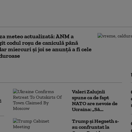
 în București, săptămâna
e: canicula ajunge în
ti, miercuri vor fi 38°C
za meteo actualizată: ANM a
it codul roşu de caniculă până
ar miercuri și joi se anunță a fi cele
lduroase
Valeri Zalujnîi
spune ca de fapt
t
NATO are nevoie de
Ucraina: „Să...
Trump şi Hegseth s-
au confruntat la