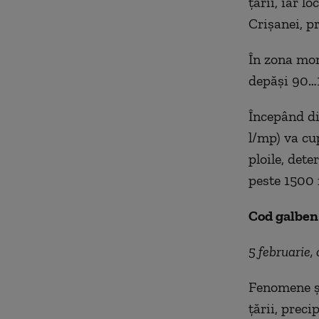
țării, iar l
Crișanei, pr
În zona mont
depăși 90…11
Începând din
l/mp) va cu
ploile, dete
peste 1500 
Cod galben
5 februarie,
Fenomene și
țării, preci