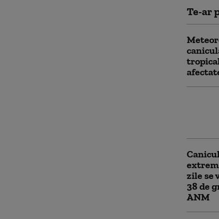
Te-ar p
Meteoro
canicul
tropica
afectat
Cod por
cu temp
Recoma
Canicul
extreme
zile se
38 de g
ANM