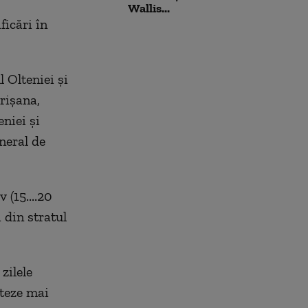
Wallis...
ficări în
l Olteniei și
rișana,
niei și
eneral de
 (15....20
 din stratul
zilele
iteze mai