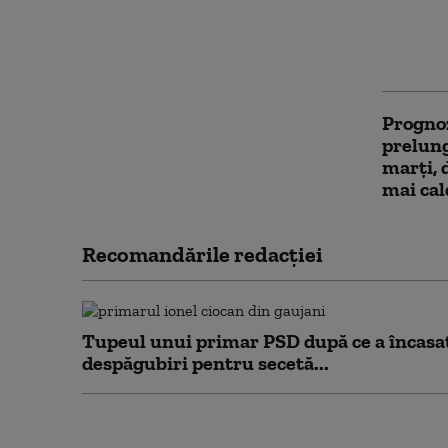
Vremea
viitoar
Bucureș
Progno
prelung
marţi, d
mai ca
Recomandările redacţiei
Tupeul unui primar PSD după ce a încasa
despăgubiri pentru secetă...