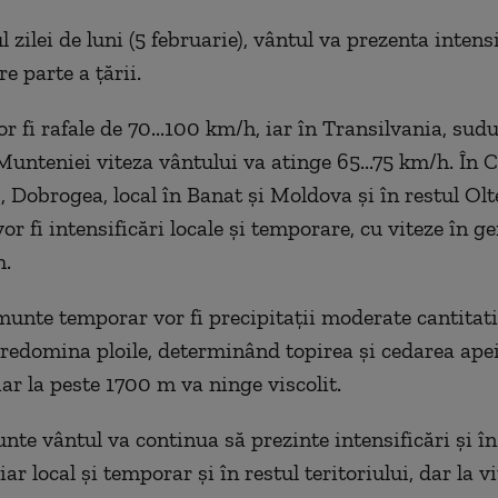
 zilei de luni (5 februarie), vântul va prezenta intensi
e parte a țării.
 fi rafale de 70...100 km/h, iar în Transilvania, sudu
Munteniei viteza vântului va atinge 65...75 km/h. În C
Dobrogea, local în Banat și Moldova și în restul Olte
r fi intensificări locale și temporare, cu viteze în g
h.
munte temporar vor fi precipitații moderate cantitativ
predomina ploile, determinând topirea și cedarea apei
iar la peste 1700 m va ninge viscolit.
te vântul va continua să prezinte intensificări și în 
ar local și temporar și în restul teritoriului, dar la v