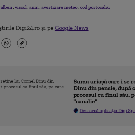
galben
viscol
anm
avertizare meteo
cod portocaliu
tirile Digi24.ro și pe
Google News
Suma uriașă care i se r
Dinu din pensie, după c
procesul cu finul său, p
"canalie"
Descarcă aplicația Digi Sp