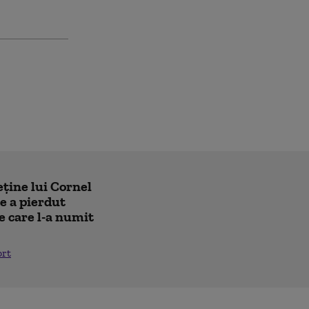
eține lui Cornel
e a pierdut
e care l-a numit
ort