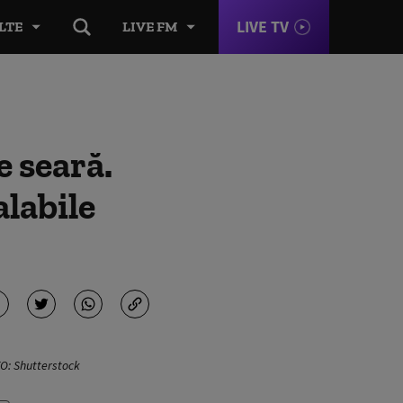
LIVE TV
LTE
LIVE FM
 seară.
alabile
TO: Shutterstock