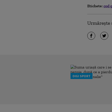
Etichete:
cod 
Urmărește ș
DIGI SPORT