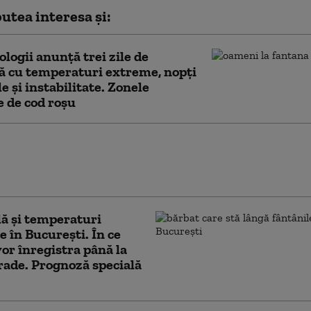
utea interesa și:
logii anunță trei zile de
ă cu temperaturi extreme, nopţi
le şi instabilitate. Zonele
e de cod roșu
tocaliu de caniculă în București și Ilfov,
eraturi de până la 38 de grade.
ndările ISU pentru populație
ă şi temperaturi
 în Bucureşti. În ce
 vor înregistra până la
rade. Prognoză specială