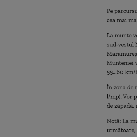
Pe parcursul
cea mai mar
La munte vor
sud-vestul 
Maramureș, 
Munteniei vo
55...60 km/
În zona de 
l/mp). Vor 
de zăpadă, 
Notă: La mun
următoare, i