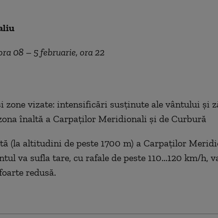
aliu
 ora 08 – 5 februarie, ora 22
 zone vizate: intensificări susținute ale vântului și 
nzona înaltă a Carpaților Meridionali și de Curbură
tă (la altitudini de peste 1700 m) a Carpaților Meridi
ul va sufla tare, cu rafale de peste 110...120 km/h, va 
 foarte redusă.