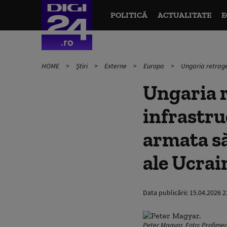
POLITICĂ
ACTUALITATE
E
HOME
Știri
Externe
Europa
Ungaria retrage
Ungaria r
infrastru
armata să
ale Ucrai
Data publicării:
15.04.2026 2
Peter Magyar. Foto: Profime