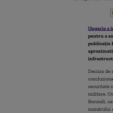
Ungaria a î
pentru a as
publicația 
aproximativ
infrastructu
Decizia de r
concluziona
securitate 
militare. O
Borondi, ca
numărului d