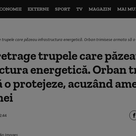
CONOMIE
EXTERNE
SPORT
TV
MAGAZIN
MAI MU
 trupele care păzeau infrastructura energetică. Orban trimisese armata să o 
etrage trupele care păze
ctura energetică. Orban t
 o protejeze, acuzând am
nei
2:44
dia Images