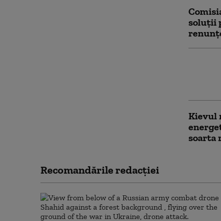
Comisia
soluții
renunțe
Nave de
la supr
nivelul
Kievul 
energet
soarta 
Recomandările redacţiei