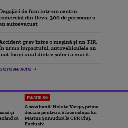
Degajări de fum într-un centru
comercial din Deva. 300 de persoane s-
au autoevacuat
Accident grav între o mașină și un TIR.
În urma impactului, autovehiculele au
luat foc și unul dintre șoferi a murit
CITEȘTE MAI MULTE
FANATIK.RO
A scos banii! Neluțu Varga, prima
casă și
decizie pentru a îi face echipa lui
rezând că
Marius Șumudică la CFR Cluj.
Exclusiv