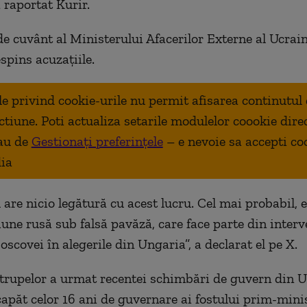
raportat Kurir.
de cuvânt al Ministerului Afacerilor Externe al Ucrain
spins acuzațiile.
ale privind cookie-urile nu permit afisarea continutul
ctiune. Poti actualiza setarile modulelor coookie dire
au de
Gestionați preferințele
– e nevoie sa accepti co
ia
 are nicio legătură cu acest lucru. Cel mai probabil, 
iune rusă sub falsă pavăză, care face parte din interv
scovei în alegerile din Ungaria”, a declarat el pe X.
trupelor a urmat recentei schimbări de guvern din U
capăt celor 16 ani de guvernare ai fostului prim-mini