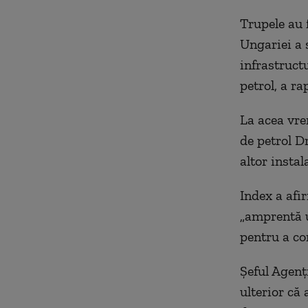
Trupele au f
Ungariei a 
infrastructu
petrol, a r
La acea vre
de petrol D
altor instala
Index a afi
„amprentă u
pentru a co
Șeful Agenț
ulterior că