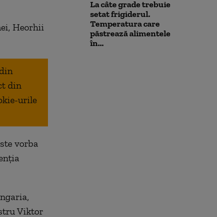
La câte grade trebuie
setat frigiderul.
Temperatura care
ei, Heorhii
păstrează alimentele
în...
 din
ct din
okie-urile
este vorba
enția
ngaria,
stru Viktor