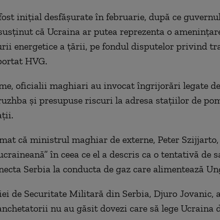
ost inițial desfășurate în februarie, după ce guvernul
susținut că Ucraina ar putea reprezenta o amenințare
rii energetice a țării, pe fondul disputelor privind tr
aportat HVG.
me, oficialii maghiari au invocat îngrijorări legate d
ruzhba și presupuse riscuri la adresa stațiilor de po
ții.
rmat că ministrul maghiar de externe, Peter Szijjarto,
craineană” în ceea ce el a descris ca o tentativă de s
necta Serbia la conducta de gaz care alimentează Un
iei de Securitate Militară din Serbia, Djuro Jovanic, 
 anchetatorii nu au găsit dovezi care să lege Ucraina d