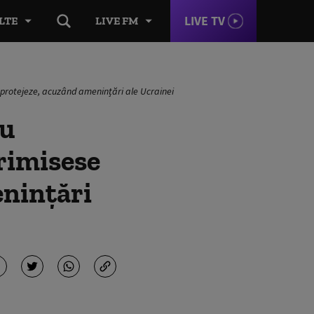
LIVE TV
LTE
LIVE FM
protejeze, acuzând amenințări ale Ucrainei
au
rimisese
enințări