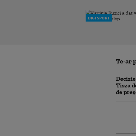
DIGI SPORT
Te-ar p
Decizie
Tisza d
de preș
Record 
ce Unga
privin