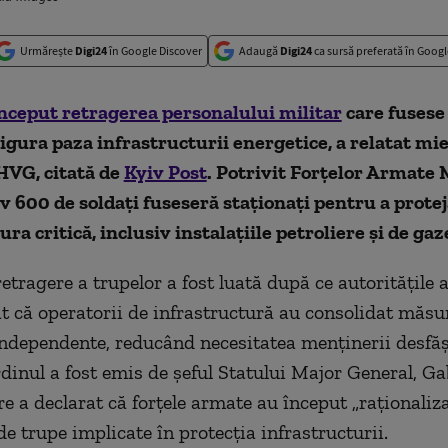
Urmărește
Digi24
în Google Discover
Adaugă
Digi24
ca sursă preferată în Googl
nceput retragerea personalului militar
care fusese
igura paza infrastructurii energetice, a relatat mi
HVG, citată de
Kyiv Post
. Potrivit Forțelor Armate
 600 de soldați fuseseră staționați pentru a protej
ra critică, inclusiv instalațiile petroliere și de gaz
etragere a trupelor a fost luată după ce autoritățile 
t că operatorii de infrastructură au consolidat măsur
independente, reducând necesitatea menținerii desfăș
rdinul a fost emis de șeful Statului Major General, G
re a declarat că forțele armate au început „raționaliz
e trupe implicate în protecția infrastructurii.