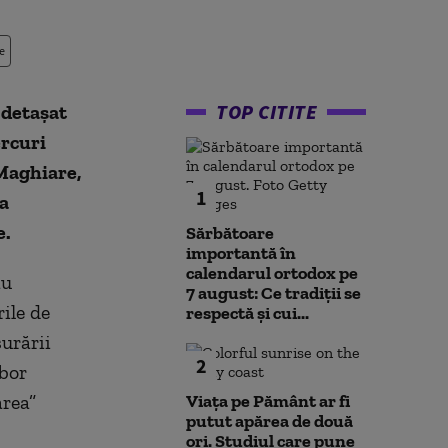
e
TOP CITITE
 detașat
ercuri
 Maghiare,
1
a
e.
Sărbătoare
importantă în
calendarul ortodox pe
au
7 august: Ce tradiții se
ile de
respectă și cui...
urării
2
abor
area”
Viața pe Pământ ar fi
putut apărea de două
ori. Studiul care pune