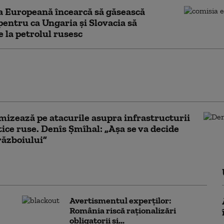
 Europeană încearcă să găsească
 pentru ca Ungaria și Slovacia să
 la petrolul rusesc
 război naziste scufundate ies
afață pe Dunăre, pe măsură ce
 apei scade la minime record
mizează pe atacurile asupra infrastructurii
ice ruse. Denîs Șmîhal: „Așa se va decide
războiului”
Avertismentul experților:
România riscă raționalizări
obligatorii și...