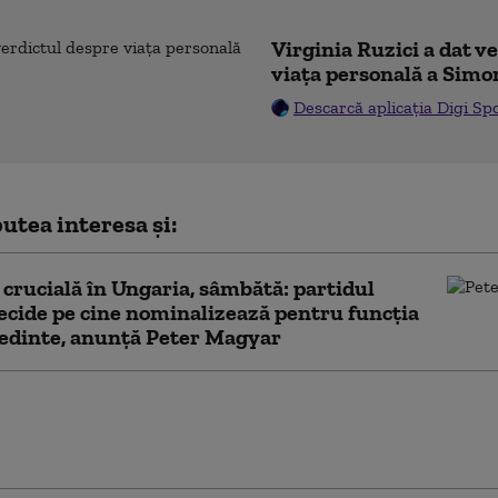
Virginia Ruzici a dat v
viața personală a Simo
Descarcă aplicația Digi Sp
utea interesa și:
 crucială în Ungaria, sâmbătă: partidul
ecide pe cine nominalizează pentru funcția
edinte, anunță Peter Magyar
istoric de căldură la Budapesta, în timp
ria se apropie de 42 °C. Restricții
d consumul de apă