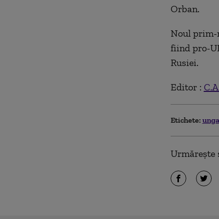
Orban.
Noul prim-m
fiind pro-U
Rusiei.
Editor :
C.A
Etichete:
unga
Urmărește ș