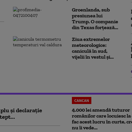
Groenlanda, sub
presiunea lui
Trump. O companie
din Texas forțează...
Ziua extremelor
meteorologice:
caniculă în sud,
vijelii în vestul și...
CANCAN
plu și declarație
4.000 lei amendă tuturor
românilor care locuiesc la 
tept...
fac acest lucru în curte, c
nu îi vede...