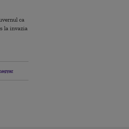
uvernul ca
s la invazia
magyar