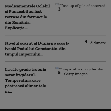
Medicamentele Colebil
3
și Panzcebil au fost
retrase din farmaciile
din România.
Explicația...
4
Nivelul scăzut al Dunării a scos la
iveală Podul lui Constantin, din
timpul Imperiului...
La câte grade trebuie
5
setat frigiderul.
Temperatura care
păstrează alimentele
în...