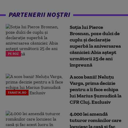
PARTENERII NOȘTRI
Soția lui Pierce
Brosnan, poze dulci de
cuplu și declarație
superbă la aniversarea
căsniciei: Abia aștept
PE ROZ
următorii 25 de ani
împreună
A scos banii! Neluțu
Varga, prima decizie
pentru a îi face echipa
FANATIK.RO
lui Marius Șumudică la
CFR Cluj. Exclusiv
4.000 lei amendă
tuturor românilor care
locuiesc la casă și fac