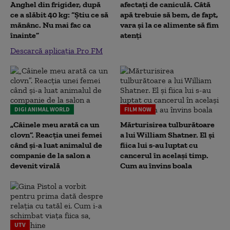
Anghel din frigider, după
afectați de caniculă. Câtă
ce a slăbit 40 kg: “Știu ce să
apă trebuie să bem, de fapt,
mănânc. Nu mai fac ca
vara și la ce alimente să fim
înainte”
atenți
Descarcă aplicația Pro FM
DIGI ANIMAL WORLD
FILM NOW
„Câinele meu arată ca un
Mărturisirea tulburătoare
clovn”. Reacția unei femei
a lui William Shatner. El și
când și-a luat animalul de
fiica lui s-au luptat cu
companie de la salon a
cancerul în același timp.
devenit virală
Cum au învins boala
UTV