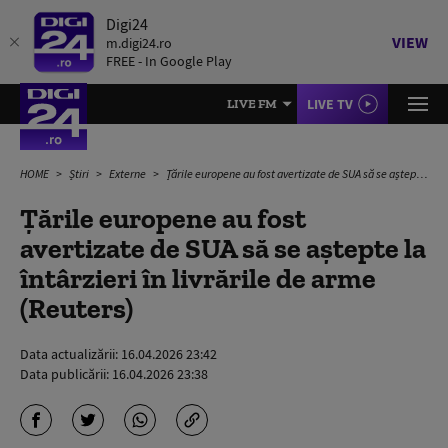
Digi24
VIEW
m.digi24.ro
FREE - In Google Play
LIVE TV
LIVE FM
HOME
Știri
Externe
Țările europene au fost avertizate de SUA să se aștepte la întârzieri în livrările de arme (Reuters)
Țările europene au fost
avertizate de SUA să se aștepte la
întârzieri în livrările de arme
(Reuters)
Data actualizării:
16.04.2026 23:42
Data publicării:
16.04.2026 23:38