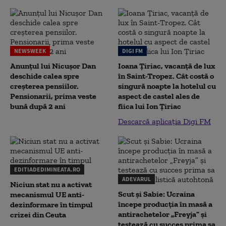
NEWSWEEK
DIGI FM
Anunțul lui Nicușor Dan
Ioana Țiriac, vacanță de lux
deschide calea spre
în Saint-Tropez. Cât costă o
creșterea pensiilor.
singură noapte la hotelul cu
Pensionarii, prima veste
aspect de castel ales de
bună după 2 ani
fiica lui Ion Țiriac
Descarcă aplicația Digi FM
EDITIADEDIMINEATA.RO
ADEVARUL
Niciun stat nu a activat
Scut și Sabie: Ucraina
mecanismul UE anti-
începe producția în masă a
dezinformare în timpul
antirachetelor „Freyja” și
crizei din Ceuta
testează cu succes prima sa