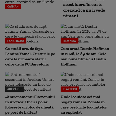
acest lucru în curte,
CANCAN
crezând că nu îi vede
nimeni
FANATIK.RO
FILM NOW
Ce studii are, de fapt,
Cum arată Dustin Hoffman
Lamine Yamal. Cursurile pe
în 2026, la 89 de ani. Cele
care le urmează starul
mai bune filme cu Dustin
celor de la FC Barcelona
Hoffman
ADEVĂRUL
PLAYTECH
„Antrenamentul” sezonului
Unde locuiesc cei mai
în Arctica: Un urs polar
bogați români. Zonele în
folosește un bloc de gheață
care prețurile locuințelor
pe post de halteră
au explodat