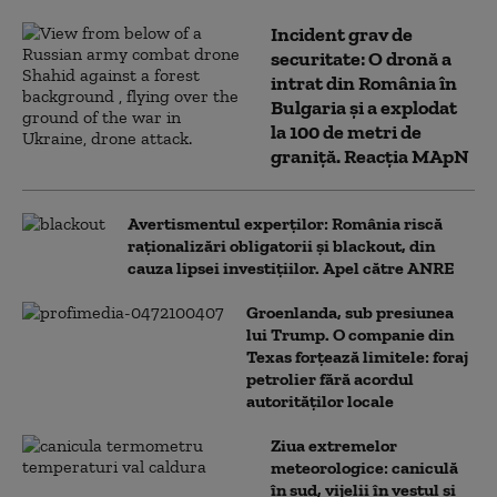
Incident grav de
securitate: O dronă a
intrat din România în
Bulgaria şi a explodat
la 100 de metri de
graniţă. Reacția MApN
Avertismentul experților: România riscă
raționalizări obligatorii și blackout, din
cauza lipsei investițiilor. Apel către ANRE
Groenlanda, sub presiunea
lui Trump. O companie din
Texas forțează limitele: foraj
petrolier fără acordul
autorităților locale
Ziua extremelor
meteorologice: caniculă
în sud, vijelii în vestul și