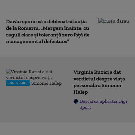
rachete Patriot
Darău spune că a deblocat situaţia
de la Romarm. „Mergem înainte, cu
reguli clare şi toleranţă zero faţă de
managementul defectuos”
Virginia Ruzici a dat
verdictul despre viața
DIGI SPORT
personală a Simonei
Halep
Descarcă aplicația Digi
Sport