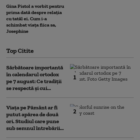
Gina Pistol a vorbit pentru
prima dată despre relația
cu tatăl ei. Cum i-a
schimbat viața fiica sa,
Josephine
Top Citite
Sărbătoare importantă
în calendarul ortodox
1
pe 7 august: Ce tradiții
se respectă și cui...
Viața pe Pământ ar fi
2
putut apărea de două
ori. Studiul care pune
sub semnul întrebării...