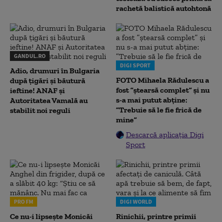
rachetă balistică autohtonă
GANDUL.RO
DIGI SPORT
Adio, drumuri în Bulgaria
FOTO Mihaela Rădulescu a
după țigări și băutură
fost ”ștearsă complet” și nu
ieftine! ANAF și
s-a mai putut abține:
Autoritatea Vamală au
”Trebuie să le fie frică de
stabilit noi reguli
mine”
Descarcă aplicația Digi
Sport
PRO FM
DIGI WORLD
Ce nu-i lipsește Monicăi
Rinichii, printre primii