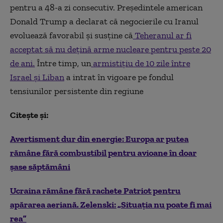
pentru a 48-a zi consecutiv. Președintele american
Donald Trump a declarat că negocierile cu Iranul
evoluează favorabil și susține că
Teheranul ar fi
acceptat să nu dețină arme nucleare pentru peste 20
de ani.
Între timp, un
armistițiu de 10 zile între
Israel și Liban
a intrat în vigoare pe fondul
tensiunilor persistente din regiune
Citește și:
Avertisment dur din energie: Europa ar putea
rămâne fără combustibil pentru avioane în doar
șase săptămâni
Ucraina rămâne fără rachete Patriot pentru
apărarea aeriană. Zelenski: „Situația nu poate fi mai
rea”