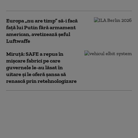
Biroul Oval
Europa „nu are timp” să-i facă
față lui Putin fără armament
american, avetizează șeful
Luftwaffe
Miruţă: SAFE a repus în
mişcare fabrici pe care
guvernele le-au lăsat în
uitare şi le oferă şansa să
renască prin retehnologizare
Polonia va face publică
lista donațiilor de
armament către
Ucraina, în urma
acuzațiilor privind un
transfer „secret” de