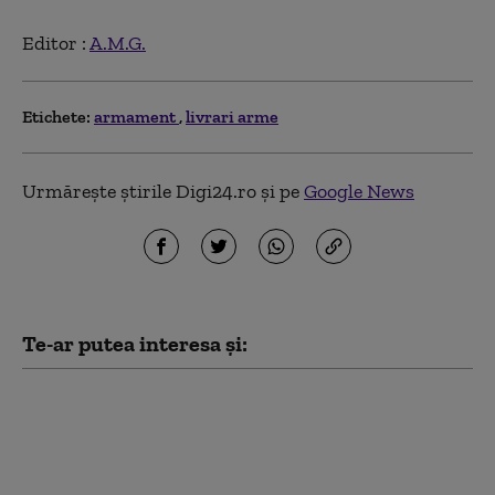
Editor :
A.M.G.
Etichete:
armament
livrari arme
Urmărește știrile Digi24.ro și pe
Google News
Te-ar putea interesa și:
Zelenski a fost primit
de Trump la Casa Albă.
Ce mesaj a transmis
după întâlnirea din