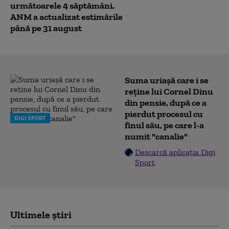
următoarele 4 săptămâni.
ANM a actualizat estimările
până pe 31 august
Suma uriașă care i se
reține lui Cornel Dinu
din pensie, după ce a
pierdut procesul cu
DIGI SPORT
finul său, pe care l-a
numit "canalie"
Descarcă aplicația Digi
Sport
Ultimele știri