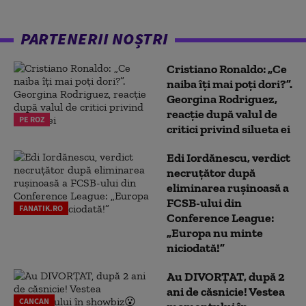
PARTENERII NOȘTRI
Cristiano Ronaldo: „Ce
naiba îți mai poți dori?”.
Georgina Rodriguez,
reacție după valul de
PE ROZ
critici privind silueta ei
Edi Iordănescu, verdict
necruțător după
eliminarea rușinoasă a
FCSB-ului din
FANATIK.RO
Conference League:
„Europa nu minte
niciodată!”
Au DIVORȚAT, după 2
ani de căsnicie! Vestea
CANCAN