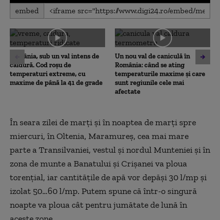
0
embed
seconds
of
0
seconds
România, sub un val intens de
Un nou val de caniculă în
căldură. Cod roșu de
România: când se ating
temperaturi extreme, cu
temperaturile maxime și care
maxime de până la 41 de grade
sunt regiunile cele mai
afectate
În seara zilei de marți și în noaptea de marți spre
miercuri, în Oltenia, Maramureș, cea mai mare
parte a Transilvaniei, vestul și nordul Munteniei și în
zona de munte a Banatului și Crișanei va ploua
torențial, iar cantitățile de apă vor depăși 30 l/mp și
izolat 50…60 l/mp. Putem spune că într-o singură
noapte va ploua cât pentru jumătate de lună în
aceste zone.