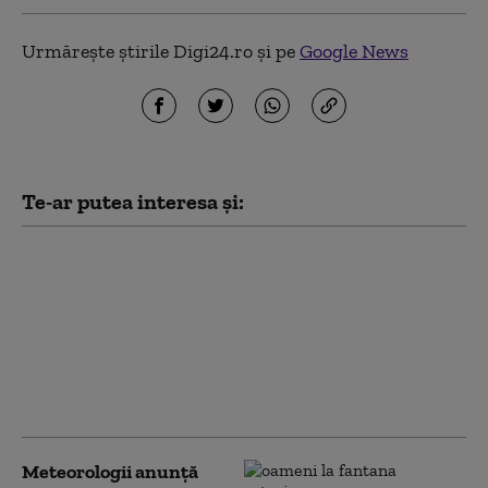
Urmărește știrile Digi24.ro și pe
Google News
Te-ar putea interesa și:
HARTĂ Alerte de
vreme extremă.
Meteorologii au
prelungit Codul roșu
de caniculă și anunță
ploi și vijelii în mare
parte a țării
Meteorologii anunță