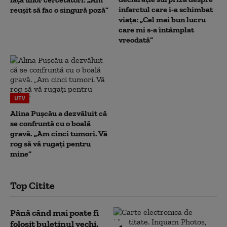
infarctul care i-a schimbat
reușit să fac o singură poză”
viața: „Cel mai bun lucru
care mi s-a întâmplat
vreodată”
UTV
Alina Pușcău a dezvăluit că
se confruntă cu o boală
gravă. „Am cinci tumori. Vă
rog să vă rugați pentru
mine”
Top Citite
Până când mai poate fi
folosit buletinul vechi.