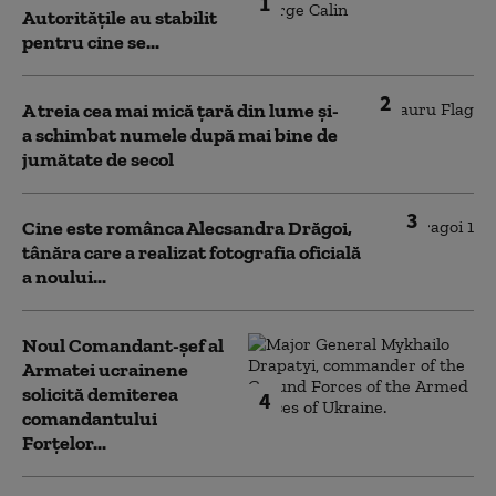
1
Autoritățile au stabilit
pentru cine se...
2
A treia cea mai mică țară din lume și-
a schimbat numele după mai bine de
jumătate de secol
3
Cine este românca Alecsandra Drăgoi,
tânăra care a realizat fotografia oficială
a noului...
Noul Comandant-șef al
Armatei ucrainene
solicită demiterea
4
comandantului
Forțelor...