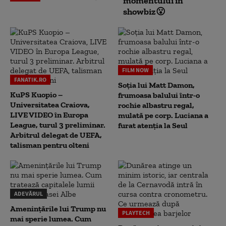
momentului în
showbiz😮
FILM NOW
FANATIK.RO
Soția lui Matt Damon,
KuPS Kuopio –
frumoasa balului într-o
Universitatea Craiova,
rochie albastru regal,
LIVE VIDEO în Europa
mulată pe corp. Luciana a
League, turul 3 preliminar.
furat atenția la Seul
Arbitrul delegat de UEFA,
talisman pentru olteni
ADEVĂRUL
Amenințările lui Trump nu
PLAYTECH
mai sperie lumea. Cum