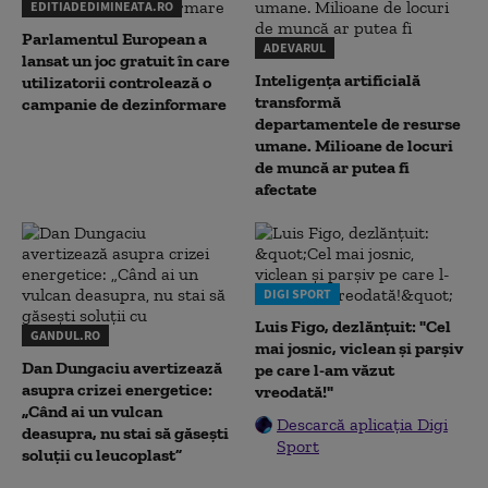
EDITIADEDIMINEATA.RO
Parlamentul European a
ADEVARUL
lansat un joc gratuit în care
Inteligența artificială
utilizatorii controlează o
transformă
campanie de dezinformare
departamentele de resurse
umane. Milioane de locuri
de muncă ar putea fi
afectate
DIGI SPORT
Luis Figo, dezlănțuit: "Cel
GANDUL.RO
mai josnic, viclean și parșiv
Dan Dungaciu avertizează
pe care l-am văzut
asupra crizei energetice:
vreodată!"
„Când ai un vulcan
Descarcă aplicația Digi
deasupra, nu stai să găsești
Sport
soluții cu leucoplast”