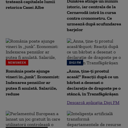
Dunărea atinge un minim
tratează capitalele lumii
istoric, iar centrala de la
retorica Casei Albe
Cernavodă intră în cursa
contra cronometru. Ce
urmează după scufundarea
barjelor
NEWSWEEK
DIGI FM
România poate ajunge
„Anna, ţine-ţi prostul
vineri în „junk”. Economist:
acasă!" Reacţii după ce un
Indexarea pensiilor ar
bărbat a desenat o
putea fi anulată. Salariile,
declaraţie de dragoste pe o
reduse
stâncă, în Transfăgărăşan
Descarcă aplicația Digi FM