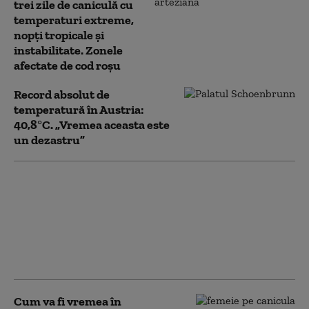
trei zile de caniculă cu
temperaturi extreme,
nopţi tropicale şi
instabilitate. Zonele
afectate de cod roșu
Record absolut de
temperatură în Austria:
40,8°C. „Vremea aceasta este
un dezastru”
Căldură extremă în
România: Alerte Cod
roşu de caniculă în mai
multe judeţe. Zonele
unde sunt așteptate
ploi
Cum va fi vremea în