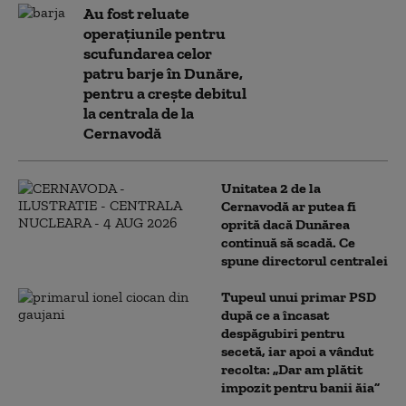
Au fost reluate
operațiunile pentru
scufundarea celor
patru barje în Dunăre,
pentru a crește debitul
la centrala de la
Cernavodă
Unitatea 2 de la
Cernavodă ar putea fi
oprită dacă Dunărea
continuă să scadă. Ce
spune directorul centralei
Tupeul unui primar PSD
după ce a încasat
despăgubiri pentru
secetă, iar apoi a vândut
recolta: „Dar am plătit
impozit pentru banii ăia”