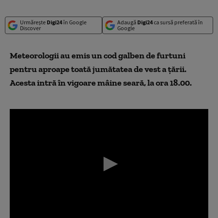
Urmărește
Digi24
în Google
Adaugă
Digi24
ca sursă preferată în
Discover
Google
Meteorologii au emis un cod galben de furtuni
pentru aproape toată jumătatea de vest a ţării.
Acesta intră în vigoare mâine seară, la ora 18
.00.