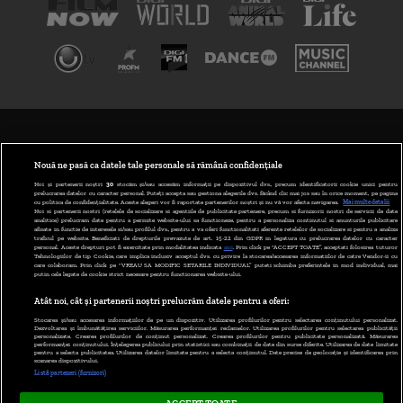
TERMENI ȘI CONDIȚII
POLITICA DE CONFIDENȚIALITATE
Nouă ne pasă ca datele tale personale să rămână confidențiale
Noi și partenerii noștri
30
stocăm și/sau accesăm informații pe dispozitivul dvs., precum identificatorii cookie unici pentru
prelucrarea datelor cu caracter personal. Puteți accepta sau gestiona alegerile dvs. făcând clic mai jos sau în orice moment, pe pagina
ABONARE DIGI TV
cu politica de confidențialitate. Aceste alegeri vor fi raportate partenerilor noștri și nu vă vor afecta navigarea.
Mai multe detalii
Noi si partenerii nostri (retelele de socializare si agentiile de publicitate partenere, precum si furnizorii nostri de servicii de date
analitice) prelucram date pentru a permite website-ului sa functioneze, pentru a personaliza continutul si anunturile publicitare
GESTIONAȚI PREFERINȚELE
afisate in functie de interesele si/sau profilul dvs., pentru a va oferi functionalitati aferente retelelor de socializare si pentru a analiza
traficul pe website. Beneficiati de drepturile prevazute de art. 15-22 din GDPR in legatura cu prelucrarea datelor cu caracter
personal. Aceste drepturi pot fi exercitate prin modalitatea indicata
aici
. Prin click pe “ACCEPT TOATE”, acceptati folosirea tuturor
CODUL DIGI24
Tehnologiilor de tip Cookie, care implica inclusiv acceptul dvs. cu privire la stocarea/accesarea informatiilor de catre Vendor-ii cu
care colaboram. Prin click pe “VREAU SA MODIFIC SETARILE INDIVIDUAL” puteti schimba preferintele in mod individual, mai
putin cele legate de cookie strict necesare pentru functionarea website-ului.
CAMERE WEB
Atât noi, cât și partenerii noștri prelucrăm datele pentru a oferi:
CONTACT/INFO
Stocarea și/sau accesarea informațiilor de pe un dispozitiv. Utilizarea profilurilor pentru selectarea conținutului personalizat.
Dezvoltarea și îmbunătățirea serviciilor. Măsurarea performanței reclamelor. Utilizarea profilurilor pentru selectarea publicității
personalizate. Crearea profilurilor de conținut personalizat. Crearea profilurilor pentru publicitate personalizată. Măsurarea
performanței conținutului. Înțelegerea publicului prin statistici sau combinații de date din surse diferite. Utilizarea de date limitate
pentru a selecta publicitatea. Utilizarea datelor limitate pentru a selecta conținutul. Date precise de geolocație și identificarea prin
VERSIUNE DESKTOP
scanarea dispozitivului.
Listă parteneri (furnizori)