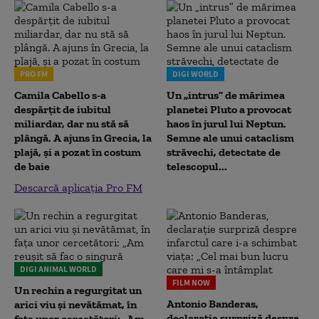
PRO FM
DIGI WORLD
Camila Cabello s-a
Un „intrus” de mărimea
despărțit de iubitul
planetei Pluto a provocat
miliardar, dar nu stă să
haos în jurul lui Neptun.
plângă. A ajuns în Grecia, la
Semne ale unui cataclism
plajă, și a pozat în costum
străvechi, detectate de
de baie
telescopul...
Descarcă aplicația Pro FM
DIGI ANIMAL WORLD
FILM NOW
Un rechin a regurgitat un
Antonio Banderas,
arici viu și nevătămat, în
declarație surpriză despre
fața unor cercetători: „Am