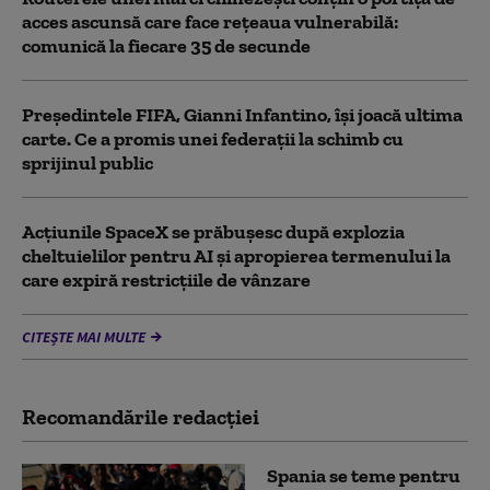
acces ascunsă care face rețeaua vulnerabilă:
comunică la fiecare 35 de secunde
Președintele FIFA, Gianni Infantino, îşi joacă ultima
carte. Ce a promis unei federații la schimb cu
sprijinul public
Acţiunile SpaceX se prăbuşesc după explozia
cheltuielilor pentru AI şi apropierea termenului la
care expiră restricţiile de vânzare
CITEȘTE MAI MULTE
Recomandările redacţiei
Spania se teme pentru