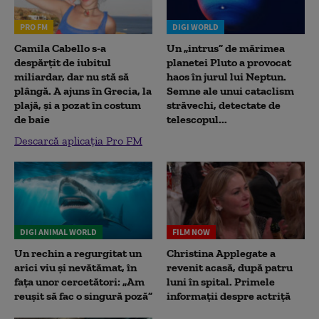
PRO FM
DIGI WORLD
Camila Cabello s-a
Un „intrus” de mărimea
despărțit de iubitul
planetei Pluto a provocat
miliardar, dar nu stă să
haos în jurul lui Neptun.
plângă. A ajuns în Grecia, la
Semne ale unui cataclism
plajă, și a pozat în costum
străvechi, detectate de
de baie
telescopul...
Descarcă aplicația Pro FM
DIGI ANIMAL WORLD
FILM NOW
Un rechin a regurgitat un
Christina Applegate a
arici viu și nevătămat, în
revenit acasă, după patru
fața unor cercetători: „Am
luni în spital. Primele
reușit să fac o singură poză”
informații despre actriță