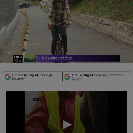
Urmărește
Digi24
în Google
Adaugă
Digi24
ca sursă preferată în
Discover
Google