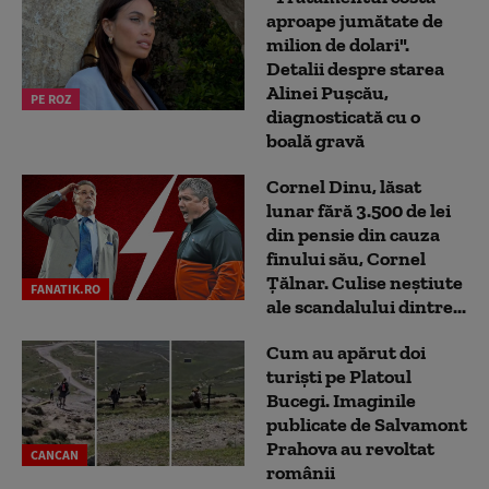
aproape jumătate de
milion de dolari".
Detalii despre starea
Alinei Pușcău,
PE ROZ
diagnosticată cu o
boală gravă
Cornel Dinu, lăsat
lunar fără 3.500 de lei
din pensie din cauza
finului său, Cornel
Țălnar. Culise neștiute
FANATIK.RO
ale scandalului dintre...
Cum au apărut doi
turiști pe Platoul
Bucegi. Imaginile
publicate de Salvamont
Prahova au revoltat
CANCAN
românii