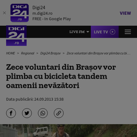
Digi24
VIEW
m.digi24.ro
FREE - In Google Play
LIVE TV
LIVE FM
HOME
Regional
Digi24 Brașov
Zece voluntari din Brașov vor plimba cu bicicleta tandem oamenii nevăzători
Zece voluntari din Brașov vor
plimba cu bicicleta tandem
oamenii nevăzători
Data publicării:
24.09.2013 15:38