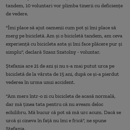
tandem, 10 voluntari vor plimba tinerii cu deficienţe
de vedere.
"Îmi place să ajut oamenii cum pot şi îmi place să
merg pe bicicletă. Am şi o bicicletă tandem, am ceva
experienţă cu bicicleta asta şi îmi face plăcere pur şi
simplu", declară Szasz Szatolny - voluntar.
Ştefania are 21 de ani şi nu s-a mai putut urca pe
bicicletă de la vârsta de 15 ani, după ce şi-a pierdut
vederea în urma unui accident.
"Am mers într-o zi cu bicicleta de acasă normală,
dar mă ţinea tata pentru că nu aveam deloc
echilibru. Mă bucur că pot să mă urc acum. Dacă se
urcă şi cineva în faţă nu îmi e frică", ne spune
Ştefania.