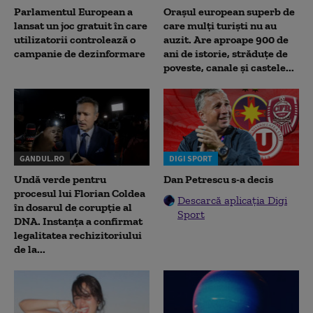
Parlamentul European a
Orașul european superb de
lansat un joc gratuit în care
care mulți turiști nu au
utilizatorii controlează o
auzit. Are aproape 900 de
campanie de dezinformare
ani de istorie, străduțe de
poveste, canale și castele...
GANDUL.RO
DIGI SPORT
Undă verde pentru
Dan Petrescu s-a decis
procesul lui Florian Coldea
Descarcă aplicația Digi
în dosarul de corupție al
Sport
DNA. Instanța a confirmat
legalitatea rechizitoriului
de la...