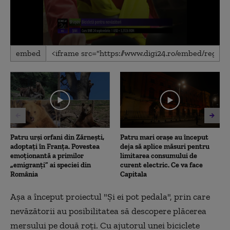
0
embed
seconds
of
1
minute,
26
seconds
Patru urși orfani din Zărnești,
Patru mari orașe au început
adoptați în Franța. Povestea
deja să aplice măsuri pentru
emoționantă a primilor
limitarea consumului de
„emigranți” ai speciei din
curent electric. Ce va face
România
Capitala
Aşa a început proiectul "Şi ei pot pedala", prin care
nevăzătorii au posibilitatea să descopere plăcerea
mersului pe două roţi. Cu ajutorul unei biciclete