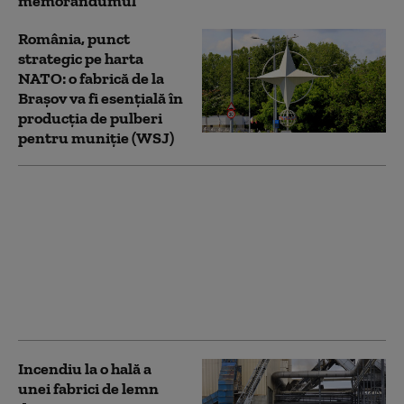
memorandumul
România, punct
strategic pe harta
NATO: o fabrică de la
Brașov va fi esențială în
producția de pulberi
pentru muniție (WSJ)
Scumpirile taie pofta
de ieșit în oraș.
Vânzările în
restaurante au scăzut
chiar și cu 50%:
„Clienții împart o
porție la două farfurii”
Incendiu la o hală a
unei fabrici de lemn