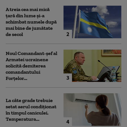
A treia cea mai mică
țară din lume și-a
schimbat numele după
mai bine de jumătate
2
de secol
Noul Comandant-șef al
Armatei ucrainene
solicită demiterea
comandantului
3
Forțelor...
La câte grade trebuie
setat aerul condiționat
în timpul caniculei.
Temperatura...
4