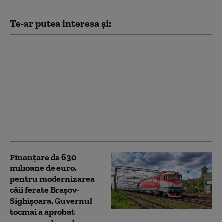
Te-ar putea interesa și:
Flavia Boghiu, fostul
viceprimar USR al
Brașovului, a fost
achitată definitiv în
dosarul
„Catacombelor”.
Argumentul invocat de
instanță
Finanțare de 630
milioane de euro,
pentru modernizarea
căii ferate Braşov-
Sighişoara. Guvernul
tocmai a aprobat