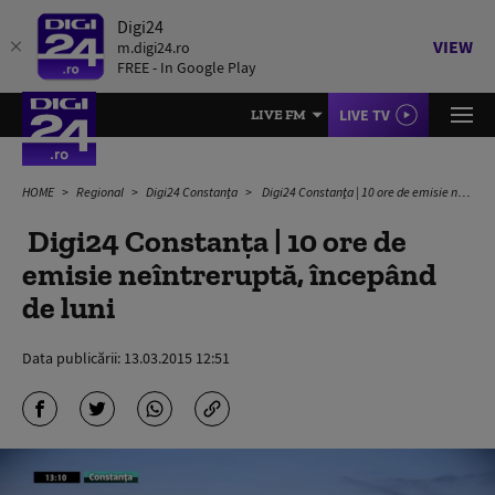
Digi24
VIEW
m.digi24.ro
FREE - In Google Play
LIVE TV
LIVE FM
HOME
Regional
Digi24 Constanța
Digi24 Constanţa | 10 ore de emisie neîntreruptă, începând de luni
Digi24 Constanţa | 10 ore de
emisie neîntreruptă, începând
de luni
Data publicării:
13.03.2015 12:51