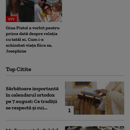
UTV
Gina Pistol a vorbit pentru
prima dată despre relația
cu tatăl ei. Cum i-a
schimbat viața fiica sa,
Josephine
Top Citite
Sărbătoare importantă
în calendarul ortodox
pe 7 august: Ce tradiții
se respectă și cui...
1