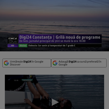
Urmărește
Digi24
în Google
Adaugă
Digi24
ca sursă preferată în
Discover
Google