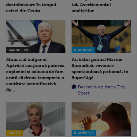
dezinformare în timpul
tot. Avertismentul
crizei din Ceuta
analiștilor
GANDUL.RO
DIGI SPORT
Ministrul bulgar al
Au bătut palma! Marius
Apărării susține că puterea
Șumudică, revenire
exploziei și coloana de fum
spectaculoasă pe bancă, în
arată că drona transporta o
SuperLigă
cantitate semnificativă
Descarcă aplicația Digi
de...
Sport
PRO FM
DIGI WORLD