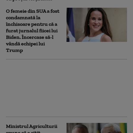
O femeie din SUA a fost
condamnată la
închisoare pentru că a
furat jurnalul fiicei lui
Biden. Încercase să-l
vândă echipei lui
Trump
Digi24 a trecut într-o
nouă etapă de astăzi,
ora 20:00. Emisia s-a
mutat în cel mai
modern studio TV din
Europa Centrală și de
Est
Ministrul Agriculturii
spune că a citit