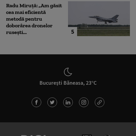
Radu Miruță: „Am găsit
cea mai eficientă
metodă pentru
doborârea dronelor
5
rusești...
București Băneasa, 23°C