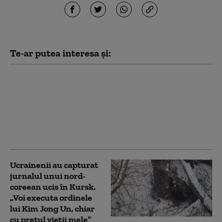
Te-ar putea interesa și:
Brigitte Macron, soția
președintelui Franței,
se declară tristă. „Am
văzut întunecimea
lumii, prostia,
răutatea”
Ucrainenii au capturat
jurnalul unui nord-
coreean ucis în Kursk.
„Voi executa ordinele
lui Kim Jong Un, chiar
cu prețul vieții mele”