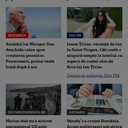
NEWSWEEK
DIGI FM
Anunțul lui Nicușor Dan
Ioana Țiriac, vacanță de lux
deschide calea spre
în Saint-Tropez. Cât costă o
creșterea pensiilor.
singură noapte la hotelul cu
Pensionarii, prima veste
aspect de castel ales de
bună după 2 ani
fiica lui Ion Țiriac
Descarcă aplicația Digi FM
EDITIADEDIMINEATA.RO
ADEVARUL
Niciun stat nu a activat
Moody’s a cruțat România.
mecanismul UE anti-
Acum politicienii pot strica