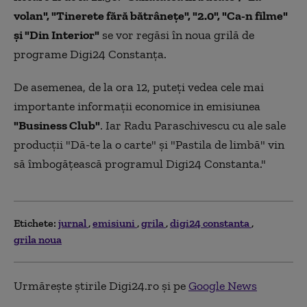
volan", "Tinerete fără bătrâneţe", "2.0", "Ca-n filme"
şi "Din Interior"
se vor regăsi în noua grilă de
programe Digi24 Constanţa.
De asemenea, de la ora 12, puteţi vedea cele mai
importante informaţii economice in emisiunea
"Business Club"
. Iar Radu Paraschivescu cu ale sale
producţii "Dă-te la o carte" şi "Pastila de limbă" vin
să îmbogăţească programul Digi24 Constanta."
Etichete:
jurnal
emisiuni
grila
digi24 constanta
grila noua
Urmărește știrile Digi24.ro și pe
Google News