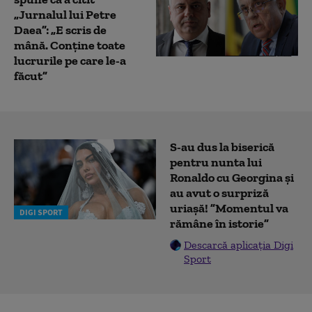
„Jurnalul lui Petre
Daea”: „E scris de
mână. Conține toate
lucrurile pe care le-a
făcut”
S-au dus la biserică
pentru nunta lui
Ronaldo cu Georgina și
au avut o surpriză
uriașă! ”Momentul va
DIGI SPORT
rămâne în istorie”
Descarcă aplicația Digi
Sport