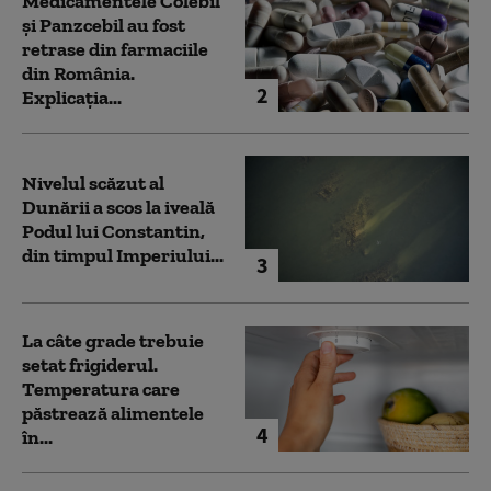
Medicamentele Colebil
și Panzcebil au fost
retrase din farmaciile
din România.
2
Explicația...
Nivelul scăzut al
Dunării a scos la iveală
Podul lui Constantin,
din timpul Imperiului...
3
La câte grade trebuie
setat frigiderul.
Temperatura care
păstrează alimentele
4
în...