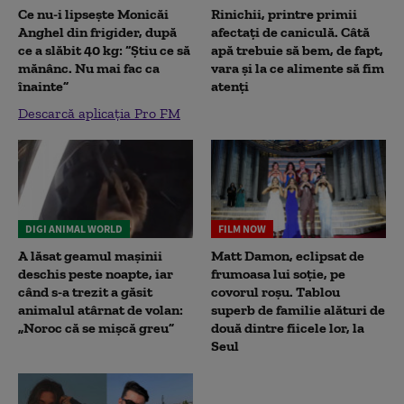
Ce nu-i lipsește Monicăi
Rinichii, printre primii
Anghel din frigider, după
afectați de caniculă. Câtă
ce a slăbit 40 kg: “Știu ce să
apă trebuie să bem, de fapt,
mănânc. Nu mai fac ca
vara și la ce alimente să fim
înainte”
atenți
Descarcă aplicația Pro FM
DIGI ANIMAL WORLD
FILM NOW
A lăsat geamul mașinii
Matt Damon, eclipsat de
deschis peste noapte, iar
frumoasa lui soție, pe
când s-a trezit a găsit
covorul roșu. Tablou
animalul atârnat de volan:
superb de familie alături de
„Noroc că se mișcă greu”
două dintre fiicele lor, la
Seul