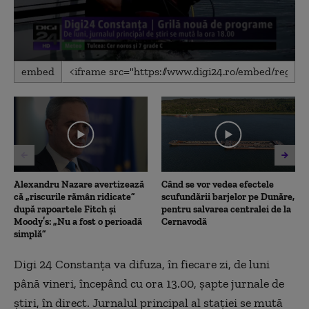
0
embed
seconds
of
1
minute,
24
seconds
Alexandru Nazare avertizează
Când se vor vedea efectele
că „riscurile rămân ridicate”
scufundării barjelor pe Dunăre,
după rapoartele Fitch și
pentru salvarea centralei de la
Moody’s: „Nu a fost o perioadă
Cernavodă
simplă”
Digi 24 Constanţa va difuza, în fiecare zi, de luni
până vineri, începând cu ora 13.00, şapte jurnale de
ştiri, în direct. Jurnalul principal al staţiei se mută