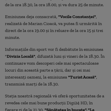
de la ora 18.30, la ora 18.00, şi va dura 25 de minute.
Emisiunea deja consacrată,
"Vocile Constanţei"
,
realizată de Marian Cioacă, va putea fi urmărită în
direct de la ora 19.00 şi în reluare de la ora 15 şi trei
minute.
Informaţiile din sport vor fi dezbătute în emisiunea
"
Divizia Locală"
, difuzată luni şi vineri de la 18.30. În
continuare vom descoperi cele mai spectaculoase
locuri din această parte a ţării, dar şi cei mai
interesanţi oameni, la emisiunea
"Turist Acasă"
,
transmisă marţi de la 18.30.
Staţia noastră regională vă oferă oportunitatea de a
revedea cele mai bune producţii Digi24 HD, în
fiecare zi de la 21.30.
"Sănătatea în bucate", "La