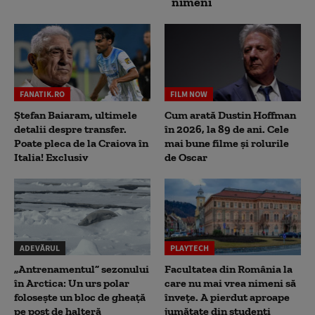
nimeni
FANATIK.RO
FILM NOW
Ștefan Baiaram, ultimele
Cum arată Dustin Hoffman
detalii despre transfer.
în 2026, la 89 de ani. Cele
Poate pleca de la Craiova în
mai bune filme și rolurile
Italia! Exclusiv
de Oscar
ADEVĂRUL
PLAYTECH
„Antrenamentul” sezonului
Facultatea din România la
în Arctica: Un urs polar
care nu mai vrea nimeni să
folosește un bloc de gheață
înveţe. A pierdut aproape
pe post de halteră
jumătate din studenţi