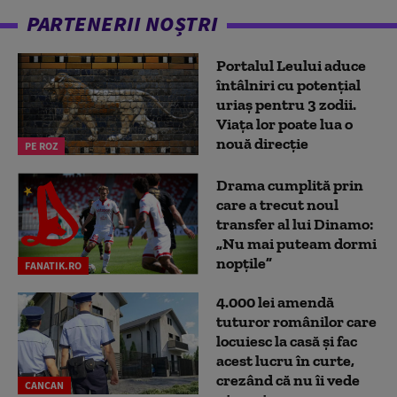
PARTENERII NOȘTRI
Portalul Leului aduce
întâlniri cu potențial
uriaș pentru 3 zodii.
Viața lor poate lua o
nouă direcție
PE ROZ
Drama cumplită prin
care a trecut noul
transfer al lui Dinamo:
„Nu mai puteam dormi
nopțile”
FANATIK.RO
4.000 lei amendă
tuturor românilor care
locuiesc la casă și fac
acest lucru în curte,
crezând că nu îi vede
CANCAN