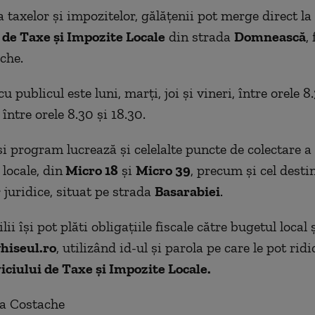
 taxelor şi impozitelor, gălățenii pot merge direct la
 de Taxe și Impozite Locale
din strada
Domnească
,
che.
 publicul este luni, marți, joi și vineri, între orele 8
 între orele 8.30 și 18.30.
i program lucrează și celelalte puncte de colectare a 
locale, din
Micro 18
și
Micro 39
, precum și cel desti
 juridice, situat pe strada
Basarabiei
.
ii își pot plăti obligațiile fiscale către bugetul local 
hiseul.ro
, utilizând id-ul și parola pe care le pot ridi
iciului de Taxe și Impozite Locale.
na Costache