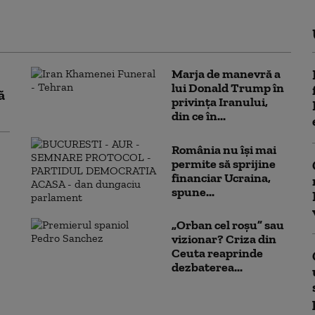
Marja de manevră a
lui Donald Trump în
ă
privința Iranului,
din ce în...
România nu își mai
permite să sprijine
financiar Ucraina,
spune...
„Orban cel roșu” sau
vizionar? Criza din
Ceuta reaprinde
dezbaterea...