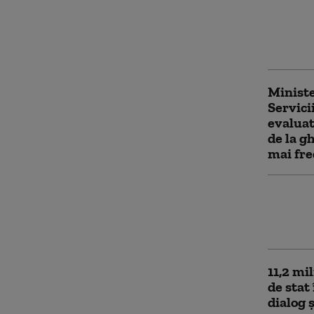
Houthi
Iranulu
pentru
Roșie
Ministe
Servici
evaluat
de la g
mai fre
Știre f
Nu se p
fântâni
11,2 mil
de stat
dialog ș