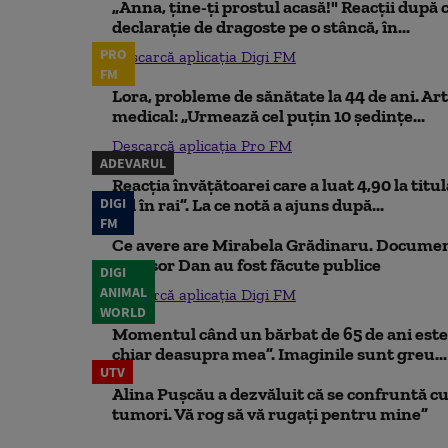
„Anna, ţine-ţi prostul acasă!" Reacţii după 
declaraţie de dragoste pe o stâncă, în...
PRO
Descarcă aplicația Digi FM
FM
Lora, probleme de sănătate la 44 de ani. Art
medical: „Urmează cel puțin 10 ședințe...
Descarcă aplicația Pro FM
ADEVARUL
Reacția învățătoarei care a luat 4,90 la titu
DIGI
iad în rai”. La ce notă a ajuns după...
FM
Ce avere are Mirabela Grădinaru. Document
Nicușor Dan au fost făcute publice
DIGI
ANIMAL
Descarcă aplicația Digi FM
WORLD
Momentul când un bărbat de 65 de ani este 
chiar deasupra mea”. Imaginile sunt greu...
UTV
Alina Pușcău a dezvăluit că se confruntă cu
tumori. Vă rog să vă rugați pentru mine”