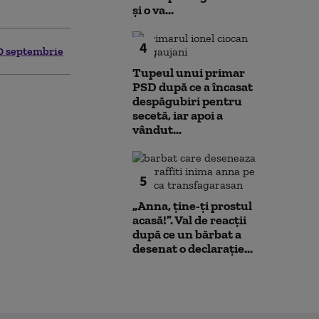
și o va...
4
0 septembrie
Tupeul unui primar
PSD după ce a încasat
despăgubiri pentru
secetă, iar apoi a
vândut...
5
„Anna, ţine-ţi prostul
acasă!”. Val de reacții
după ce un bărbat a
desenat o declarație...