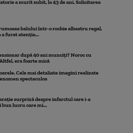
storie a murit subit, la 43 de ani. Solicitarea
rumoasa balului într-o rochie albastru regal,
a furat atenția...
pensionar după 40 ani munciți? Noroc cu
Altfel, era foarte mică
oarele. Cele mai detaliate imagini realizate
 fenomen spectaculos
rație surpriză despre infarctul care i-a
 bun lucru care mi...