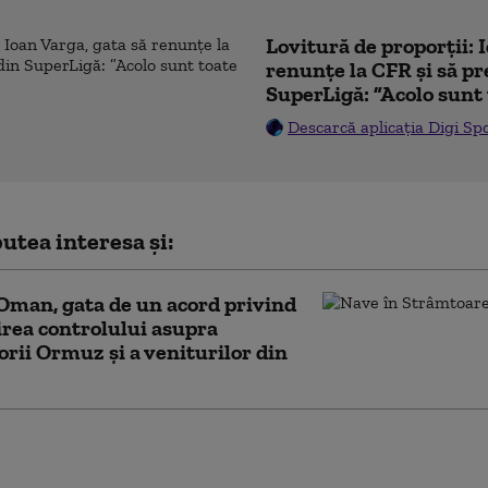
Lovitură de proporții: 
renunțe la CFR și să pre
SuperLigă: ”Acolo sunt 
Descarcă aplicația Digi Sp
utea interesa și:
 Oman, gata de un acord privind
rea controlului asupra
rii Ormuz și a veniturilor din
 amenințare pentru
rtul maritim: Rebelii