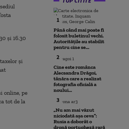
TOP CITITE
 sediul
 fosta
1
Până când mai poate fi
folosit buletinul vechi.
.30 și 16.30
Autoritățile au stabilit
pentru cine se...
2
taxelor și
Cine este românca
nat
Alecsandra Drăgoi,
tânăra care a realizat
fotografia oficială a
noului...
și online, pe
3
ca tot de la
„Nu am mai văzut
niciodată așa ceva”:
Rusia a doborât o
dronă portugheză rară