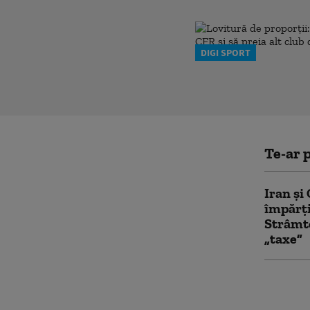
DIGI SPORT
Te-ar p
Iran și
împărți
Strâmto
„taxe”
O nouă
transpo