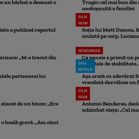
ce un bărbat a desenat o
Tragic: cel mai bun din i
neobișnuită a familiei
FILM
NOW
ista a publicat raportul
Soția lui Matt Damon, f
mulată pe corp. Luciana 
NEWSWEEK
larizare: „M-a trecut din
Ce pensie a primit un 
DIGI
punctele de stabilitate. 
WORLD
ele partenerei lui
Așa arată cu adevărat S
vreodată dezvăluie un
FILM
NOW
atacat de un bizon: „Era
Antonio Banderas, decla
schimbat viața: „Cel mai
 o boală gravă. „Am cinci