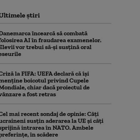
Ultimele știri
Danemarca încearcă să combată
folosirea AI în fraudarea examenelor.
Elevii vor trebui să-şi susţină oral
eseurile
Criză la FIFA: UEFA declară că îşi
menţine boicotul privind Cupele
Mondiale, chiar dacă proiectul de
vânzare a fost retras
Cel mai recent sondaj de opinie: Câți
ucraineni susțin aderarea la UE și câți
sprijină intrarea în NATO. Ambele
preferințe, în scădere