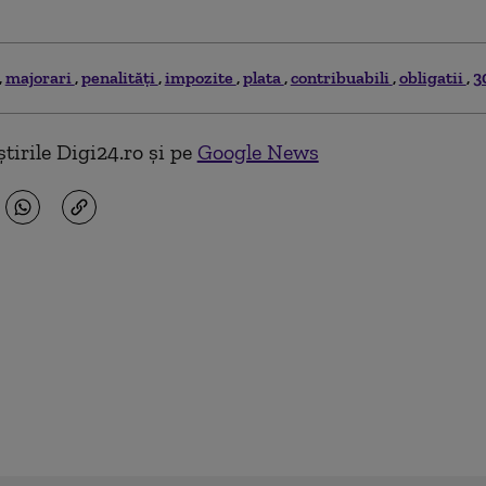
majorari
penalităţi
impozite
plata
contribuabili
obligatii
3
tirile Digi24.ro și pe
Google News