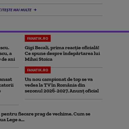
CITEȘTE MAI MULTE
FANATIK.RO
scu.
Gigi Becali, prima reacție oficială!
scu, a
Ce spune despre îndepărtarea lui
0 de ani
Mihai Stoica
FANATIK.RO
ansat
Un nou campionat de top se va
zatorii
vedea la TV în România din
e
sezonul 2026-2027. Anunț oficial
ul pentru fiecare prag de vechime. Cum se
ua Lege a...