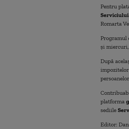
Pentru plata
Serviciului
Romarta Ve
Programul cu
și miercuri,
După acelaș
impozitelor 
persoanelor
Contribuabil
platforma
g
sediile
Serv
Editor: Da