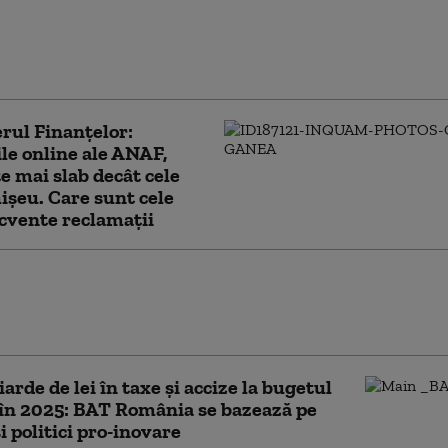
 copiază modelul
i și pregătesc taxe
 navele din Marea
rul Finanțelor:
ile online ale ANAF,
e mai slab decât cele
hișeu. Care sunt cele
cvente reclamații
alsă din online, demontată de autorități:
edepsește penal folosirea apei din
le proprii și nici nu se plătesc taxe
iarde de lei în taxe și accize la bugetul
 în 2025: BAT România se bazează pe
i politici pro-inovare