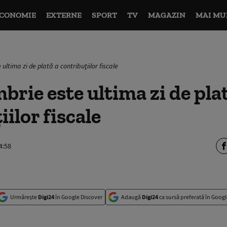
CONOMIE
EXTERNE
SPORT
TV
MAGAZIN
MAI MU
ultima zi de plată a contribuţiilor fiscale
brie este ultima zi de pla
ilor fiscale
4:58
Urmărește
Digi24
în Google Discover
Adaugă
Digi24
ca sursă preferată în Googl