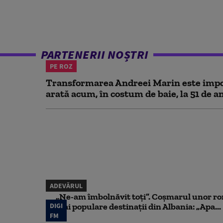
PARTENERII NOȘTRI
PE ROZ
Transformarea Andreei Marin este impo
arată acum, în costum de baie, la 51 de a
ADEVĂRUL
„Ne-am îmbolnăvit toți”. Coșmarul unor ro
DIGI
mai populare destinații din Albania: „Apa...
FM