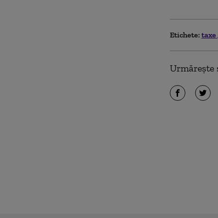
Etichete:
taxe
Urmărește ș