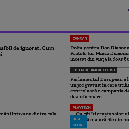
CANCAN
sibil de ignorat. Cum
Doliu pentru Dan Diacone
Fratele lui, Mario Diacone
ni
încetat din viață la doar 6
EDITIADEDIMINEATA.RO
Parlamentul European a l
un joc gratuit în care utili
controlează o campanie d
dezinformare
PLAYTECH
mâni într-una dintre cele
Cu cât îți crește salari
DIGI
aplică majorările din no
SPORT