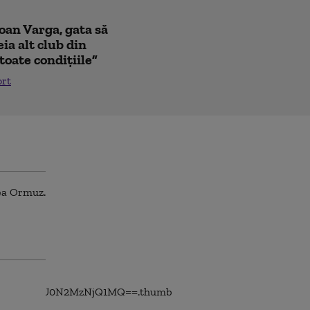
Ioan Varga, gata să
ia alt club din
toate condițiile”
ort