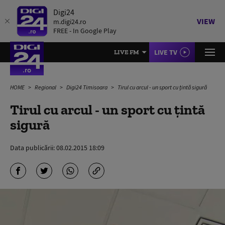
Digi24
VIEW
m.digi24.ro
FREE - In Google Play
LIVE TV
LIVE FM
HOME
Regional
Digi24 Timisoara
Tirul cu arcul - un sport cu țintă sigură
Tirul cu arcul - un sport cu țintă
sigură
Data publicării:
08.02.2015 18:09