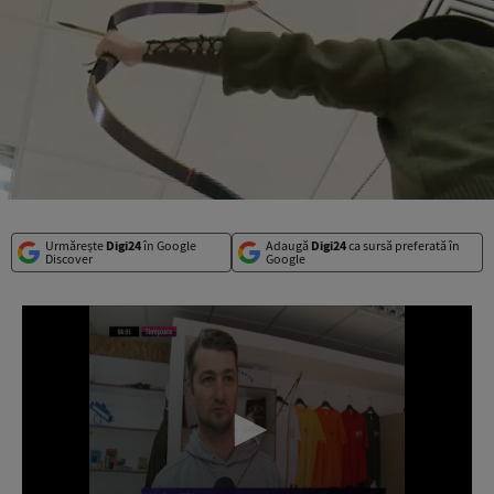
Urmărește
Digi24
în Google
Adaugă
Digi24
ca sursă preferată în
Discover
Google