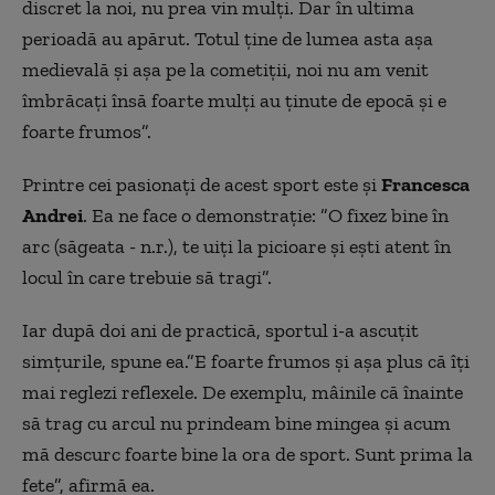
discret la noi, nu prea vin mulți. Dar în ultima
perioadă au apărut. Totul ține de lumea asta așa
medievală și așa pe la cometiții, noi nu am venit
îmbrăcați însă foarte mulți au ținute de epocă și e
foarte frumos”.
Printre cei pasionaţi de acest sport este şi
Francesca
Andrei
. Ea ne face o demonstrație: ”O fixez bine în
arc (săgeata - n.r.), te uiți la picioare și ești atent în
locul în care trebuie să tragi”.
Iar după doi ani de practică, sportul i-a ascuţit
simţurile, spune ea.”E foarte frumos și așa plus că îți
mai reglezi reflexele. De exemplu, mâinile că înainte
să trag cu arcul nu prindeam bine mingea și acum
mă descurc foarte bine la ora de sport. Sunt prima la
fete”, afirmă ea.