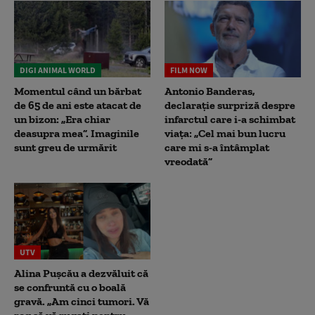
DIGI ANIMAL WORLD
FILM NOW
Momentul când un bărbat
Antonio Banderas,
de 65 de ani este atacat de
declarație surpriză despre
un bizon: „Era chiar
infarctul care i-a schimbat
deasupra mea”. Imaginile
viața: „Cel mai bun lucru
sunt greu de urmărit
care mi s-a întâmplat
vreodată”
UTV
Alina Pușcău a dezvăluit că
se confruntă cu o boală
gravă. „Am cinci tumori. Vă