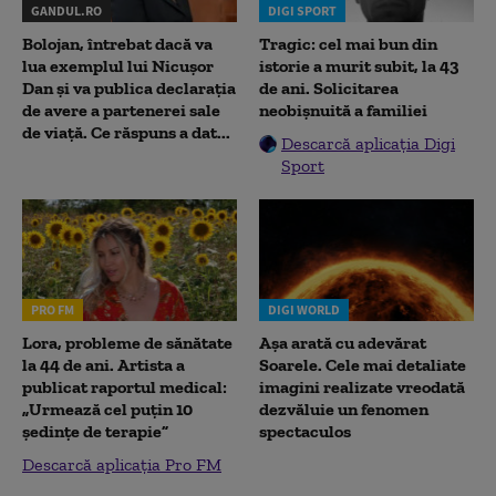
GANDUL.RO
DIGI SPORT
Bolojan, întrebat dacă va
Tragic: cel mai bun din
lua exemplul lui Nicușor
istorie a murit subit, la 43
Dan și va publica declarația
de ani. Solicitarea
de avere a partenerei sale
neobișnuită a familiei
de viață. Ce răspuns a dat...
Descarcă aplicația Digi
Sport
PRO FM
DIGI WORLD
Lora, probleme de sănătate
Așa arată cu adevărat
la 44 de ani. Artista a
Soarele. Cele mai detaliate
publicat raportul medical:
imagini realizate vreodată
„Urmează cel puțin 10
dezvăluie un fenomen
ședințe de terapie”
spectaculos
Descarcă aplicația Pro FM