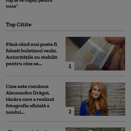
rog să vă rugați pentru
mine”
Top Citite
Până când mai poate fi
folosit buletinul vechi.
Autoritățile au stabilit
pentru cine se...
1
Cine este românca
Alecsandra Drăgoi,
tânăra care a realizat
fotografia oficială a
2
noului...