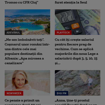
Tromso cu CFR Cluj”
furat atenția la Seul
ADEVĂRUL
PLAYTECH
„Ne-am îmbolnăvit toți”.
Cu cât îți crește salariul
Coșmarul unor români într-
pentru fiecare prag de
una dintre cele mai
vechime. Cum se aplică
populare destinații din
majorările din noua Lege a
Albania: „Apa mirosea a
salarizării după 3, 5, 10, 15
canalizare”
și...
NEWSWEEK
DIGI FM
Ce pensie a primit un
„Anna, ţine-ţi prostul
pensionar după 40 ani
acasă!" Reacţii după ce un