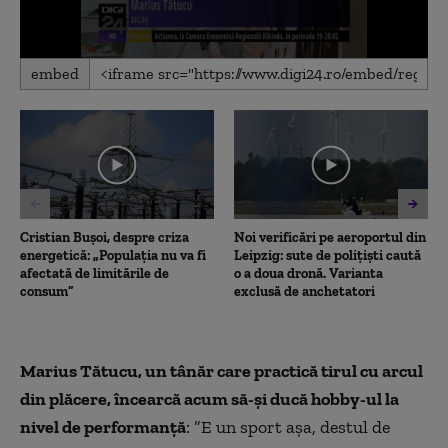
0
embed
seconds
of
2
minutes,
21
seconds
Cristian Bușoi, despre criza
Noi verificări pe aeroportul din
energetică: „Populația nu va fi
Leipzig: sute de polițiști caută
afectată de limitările de
o a doua dronă. Varianta
consum”
exclusă de anchetatori
Marius Tătucu, un tânăr care practică tirul cu arcul
din plăcere, încearcă acum să-şi ducă hobby-ul la
nivel de performanţă
: ”E un sport așa, destul de