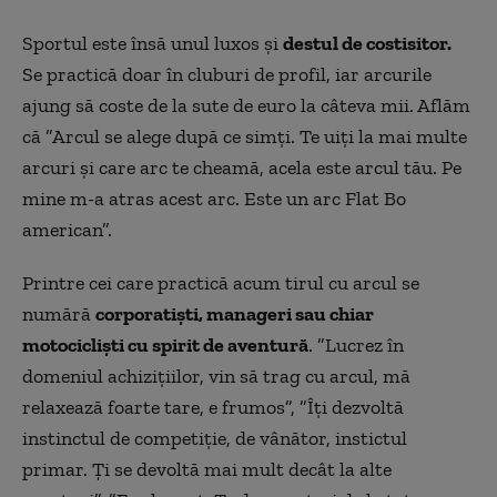
Sportul este însă unul luxos şi
destul de costisitor.
Se practică doar în cluburi de profil, iar arcurile
ajung să coste de la sute de euro la câteva mii. Aflăm
că ”Arcul se alege după ce simți. Te uiți la mai multe
arcuri și care arc te cheamă, acela este arcul tău. Pe
mine m-a atras acest arc. Este un arc Flat Bo
american”.
Printre cei care practică acum tirul cu arcul se
numără
corporatişti, manageri sau chiar
motociclişti cu spirit de aventură
. ”Lucrez în
domeniul achizițiilor, vin să trag cu arcul, mă
relaxează foarte tare, e frumos”, ”Îți dezvoltă
instinctul de competiție, de vânător, instictul
primar. Ți se devoltă mai mult decât la alte