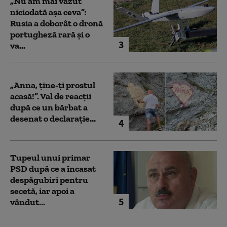
„Nu am mai văzut
niciodată așa ceva”:
Rusia a doborât o dronă
portugheză rară și o
3
va...
„Anna, ţine-ţi prostul
acasă!”. Val de reacții
după ce un bărbat a
desenat o declarație...
4
Tupeul unui primar
PSD după ce a încasat
despăgubiri pentru
secetă, iar apoi a
5
vândut...