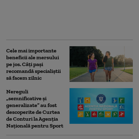
să se sinucidă după
prima sa retragere din
sport: Medaliile nu
garantează
întotdeauna fericirea
Cele mai importante
beneficii ale mersului
pe jos. Câți pași
recomandă specialiștii
să facem zilnic
Nereguli
„semnificative și
generalizate” au fost
descoperite de Curtea
de Conturi la Agenția
Națională pentru Sport