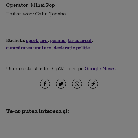
Operator: Mihai Pop
Editor web: Călin Țenche
Etichete:
sport
arc
permis
tir cu arcul
cumpărarea unui arc
declarație poliție
Urmărește știrile Digi24.ro și pe
Google News
Te-ar putea interesa și:
Michael Phelps
dezvăluie că a încercat