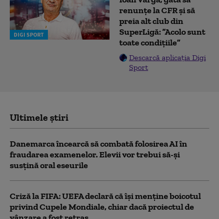
renunțe la CFR și să
preia alt club din
SuperLigă: ”Acolo sunt
DIGI SPORT
toate condițiile”
Descarcă aplicația Digi
Sport
Ultimele știri
Danemarca încearcă să combată folosirea AI în
fraudarea examenelor. Elevii vor trebui să-şi
susţină oral eseurile
Criză la FIFA: UEFA declară că îşi menţine boicotul
privind Cupele Mondiale, chiar dacă proiectul de
vânzare a fost retras