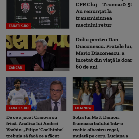
CFR Cluj – Tromso 0-5!
Au renunțat la
transmisiunea
meciului retur
FANATIK.RO
Doliu pentru Dan
Diaconescu. Fratele lui,
Mario Diaconescu, a
încetat din viață la doar
60 de ani
CANCAN
FANATIK.RO
FILM NOW
De ce a jucat Craiova cu
Soția lui Matt Damon,
frică. Analiza lui Andrei
frumoasa balului într-o
Vochin: „Filipe ‘Coelhinho’
rochie albastru regal,
trebuia să facă ce a făcut
mulată pe corp. Luciana a