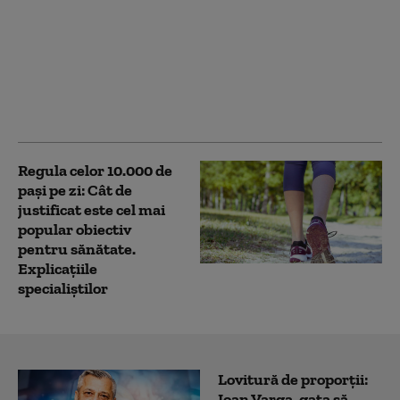
(P) Festival de Bine își
deschide porțile la
Arena Națională,
pentru un weekend cu
concerte și activități
pentru toată familia
Regula celor 10.000 de
pași pe zi: Cât de
justificat este cel mai
popular obiectiv
pentru sănătate.
Explicațiile
specialiștilor
Lovitură de proporții:
Ioan Varga, gata să