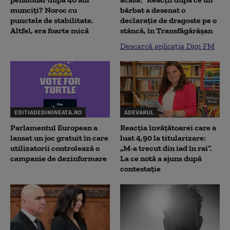
munciți? Noroc cu
bărbat a desenat o
punctele de stabilitate.
declaraţie de dragoste pe o
Altfel, era foarte mică
stâncă, în Transfăgărăşan
Descarcă aplicația Digi FM
EDITIADEDIMINEATA.RO
ADEVARUL
Parlamentul European a
Reacția învățătoarei care a
lansat un joc gratuit în care
luat 4,90 la titularizare:
utilizatorii controlează o
„M-a trecut din iad în rai”.
campanie de dezinformare
La ce notă a ajuns după
contestație