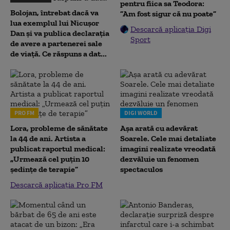
pentru fiica sa Teodora:
Bolojan, întrebat dacă va
”Am fost sigur că nu poate”
lua exemplul lui Nicușor
Descarcă aplicația Digi
Dan și va publica declarația
Sport
de avere a partenerei sale
de viață. Ce răspuns a dat...
PRO FM
DIGI WORLD
Lora, probleme de sănătate
Așa arată cu adevărat
la 44 de ani. Artista a
Soarele. Cele mai detaliate
publicat raportul medical:
imagini realizate vreodată
„Urmează cel puțin 10
dezvăluie un fenomen
ședințe de terapie”
spectaculos
Descarcă aplicația Pro FM