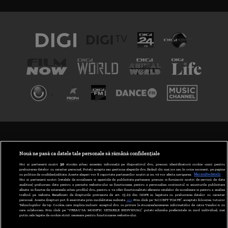
TERMENI ȘI CONDIȚII
POLITICA DE CONFIDENȚIALITATE
Nouă ne pasă ca datele tale personale să rămână confidențiale
Noi și partenerii noștri
30
stocăm și/sau accesăm informații pe dispozitivul dvs., precum identificatorii cookie unici pentru
prelucrarea datelor cu caracter personal. Puteți accepta sau gestiona alegerile dvs. făcând clic mai jos sau în orice moment, pe pagina
ABONARE DIGI TV
cu politica de confidențialitate. Aceste alegeri vor fi raportate partenerilor noștri și nu vă vor afecta navigarea.
Mai multe detalii
Noi si partenerii nostri (retelele de socializare si agentiile de publicitate partenere, precum si furnizorii nostri de servicii de date
analitice) prelucram date pentru a permite website-ului sa functioneze, pentru a personaliza continutul si anunturile publicitare
GESTIONAȚI PREFERINȚELE
afisate in functie de interesele si/sau profilul dvs., pentru a va oferi functionalitati aferente retelelor de socializare si pentru a analiza
traficul pe website. Beneficiati de drepturile prevazute de art. 15-22 din GDPR in legatura cu prelucrarea datelor cu caracter
personal. Aceste drepturi pot fi exercitate prin modalitatea indicata
aici
. Prin click pe “ACCEPT TOATE”, acceptati folosirea tuturor
CODUL DIGI24
Tehnologiilor de tip Cookie, care implica inclusiv acceptul dvs. cu privire la stocarea/accesarea informatiilor de catre Vendor-ii cu
care colaboram. Prin click pe “VREAU SA MODIFIC SETARILE INDIVIDUAL” puteti schimba preferintele in mod individual, mai
putin cele legate de cookie strict necesare pentru functionarea website-ului.
CAMERE WEB