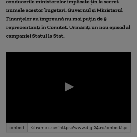
conducerile ministerelor implicate țin la secret
numele acestor bugetari. Guvernul și Ministerul
Finanțelor au împreună nu mai puțin de 9
reprezentanți în Comitet. Urmăriți un nou episod al
campaniei Statul la Stat.
0
embed
seconds
of