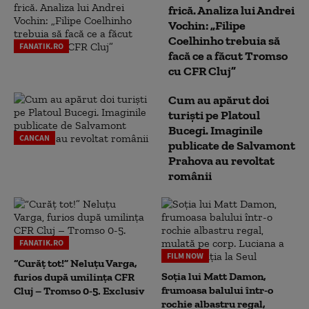
frică. Analiza lui Andrei
Vochin: „Filipe
Coelhinho trebuia să
FANATIK.RO
facă ce a făcut Tromso
cu CFR Cluj”
Cum au apărut doi
turiști pe Platoul
Bucegi. Imaginile
CANCAN
publicate de Salvamont
Prahova au revoltat
românii
FANATIK.RO
FILM NOW
“Curăț tot!” Neluțu Varga,
Soția lui Matt Damon,
furios după umilința CFR
frumoasa balului într-o
Cluj – Tromso 0-5. Exclusiv
rochie albastru regal,