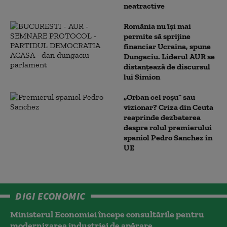
neatractive
România nu își mai
permite să sprijine
financiar Ucraina, spune
Dungaciu. Liderul AUR se
distanțează de discursul
lui Simion
„Orban cel roșu” sau
vizionar? Criza din Ceuta
reaprinde dezbaterea
despre rolul premierului
spaniol Pedro Sanchez în
UE
DIGI ECONOMIC
Ministerul Economiei începe consultările pentru
modernizarea industriei de apărare