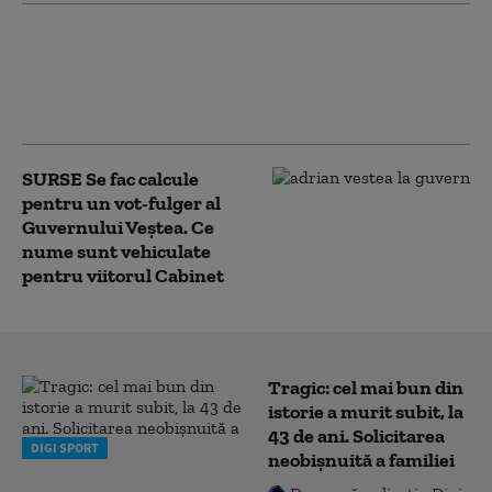
Guvernul Veștea, susținut de
PSD și puciștii liberali, a picat la
vot în Parlament. Decizia AUR a
schimbat rezultatul meciului
SURSE Se fac calcule
pentru un vot-fulger al
Guvernului Veștea. Ce
nume sunt vehiculate
pentru viitorul Cabinet
Tragic: cel mai bun din
istorie a murit subit, la
43 de ani. Solicitarea
DIGI SPORT
neobișnuită a familiei