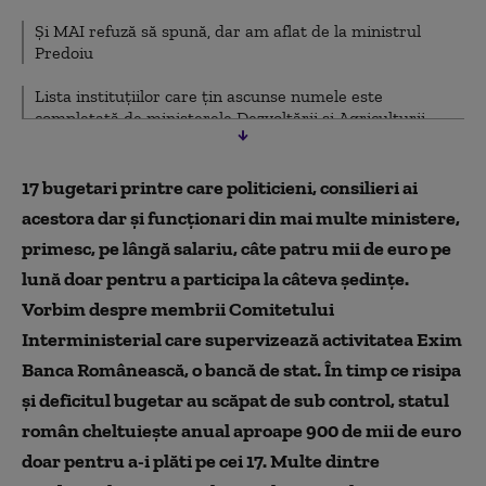
Și MAI refuză să spună, dar am aflat de la ministrul
Predoiu
Lista instituțiilor care țin ascunse numele este
completată de ministerele Dezvoltării și Agriculturii
17 bugetari printre care politicieni, consilieri ai
acestora dar și funcționari din mai multe ministere,
primesc, pe lângă salariu, câte patru mii de euro pe
lună doar pentru a participa la câteva ședințe.
Vorbim despre membrii Comitetului
Interministerial care supervizează activitatea Exim
Banca Românească, o bancă de stat. În timp ce risipa
și deficitul bugetar au scăpat de sub control, statul
român cheltuiește anual aproape 900 de mii de euro
doar pentru a-i plăti pe cei 17. Multe dintre