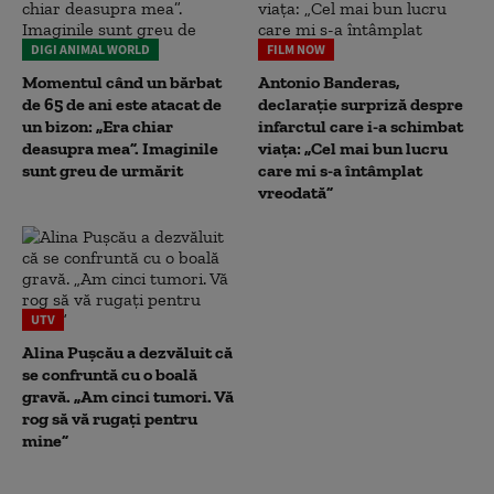
DIGI ANIMAL WORLD
FILM NOW
Momentul când un bărbat
Antonio Banderas,
de 65 de ani este atacat de
declarație surpriză despre
un bizon: „Era chiar
infarctul care i-a schimbat
deasupra mea”. Imaginile
viața: „Cel mai bun lucru
sunt greu de urmărit
care mi s-a întâmplat
vreodată”
UTV
Alina Pușcău a dezvăluit că
se confruntă cu o boală
gravă. „Am cinci tumori. Vă
rog să vă rugați pentru
mine”