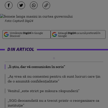
Foto: Captură Digi24
Urmărește
Digi24
în Google
Adaugă
Digi24
ca sursă preferată în
Discover
Google
DIN ARTICOL
„Îi știu, dar vă comunicăm în scris”
„Aș vrea să nu comentez pentru că sunt lucruri care țin
de o anumită confidențialitate”
Venitul „este strict pe măsura răspunderii”
„SGG deocamdată nu a trecut printr-o reorganizare ca
instituție”