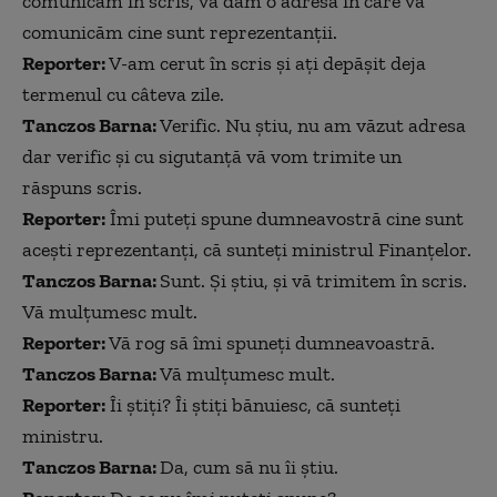
comunicăm în scris, vă dăm o adresă în care vă
comunicăm cine sunt reprezentanții.
Reporter:
V-am cerut în scris și ați depășit deja
termenul cu câteva zile.
Tanczos Barna:
Verific. Nu știu, nu am văzut adresa
dar verific și cu sigutanță vă vom trimite un
răspuns scris.
Reporter:
Îmi puteți spune dumneavostră cine sunt
acești reprezentanți, că sunteți ministrul Finanțelor.
Tanczos Barna:
Sunt. Și știu, și vă trimitem în scris.
Vă mulțumesc mult.
Reporter:
Vă rog să îmi spuneți dumneavoastră.
Tanczos Barna:
Vă mulțumesc mult.
Reporter:
Îi știți? Îi știți bănuiesc, că sunteți
ministru.
Tanczos Barna:
Da, cum să nu îi știu.