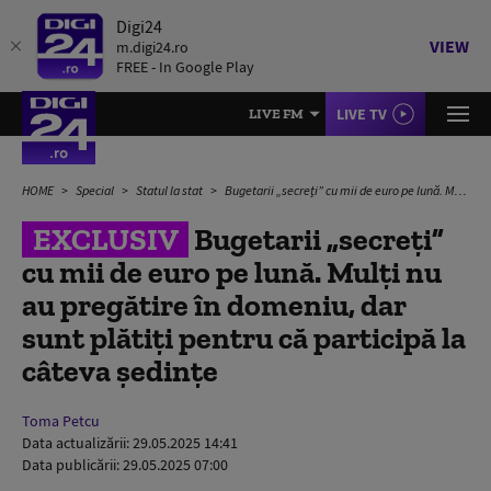
Digi24
VIEW
m.digi24.ro
FREE - In Google Play
LIVE TV
LIVE FM
HOME
Special
Statul la stat
Bugetarii „secreți” cu mii de euro pe lună. Mulți nu au pregătire în domeniu, dar sunt plătiți pentru că participă la câteva ședințe
EXCLUSIV
Bugetarii „secreți”
cu mii de euro pe lună. Mulți nu
au pregătire în domeniu, dar
sunt plătiți pentru că participă la
câteva ședințe
Toma Petcu
Data actualizării:
29.05.2025 14:41
Data publicării:
29.05.2025 07:00