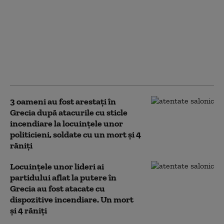
AMEPIP a amendat 4
foști și actuali miniștri
ai guvernului Bolojan.
Sancțiunile vizează
sume din salariile
oficialilor
3 oameni au fost arestați în
Grecia după atacurile cu sticle
incendiare la locuințele unor
politicieni, soldate cu un mort și 4
răniți
Locuințele unor lideri ai
partidului aflat la putere în
Grecia au fost atacate cu
dispozitive incendiare. Un mort
și 4 răniţi