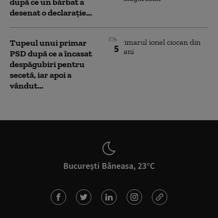
după ce un bărbat a
desenat o declarație...
Tupeul unui primar
5
PSD după ce a încasat
despăgubiri pentru
secetă, iar apoi a
vândut...
București Băneasa, 23°C