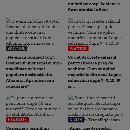
mulată pe corp. Luciana a
furat atenția la Seul
ADEVĂRUL
PLAYTECH
„Ne-am îmbolnăvit toți”.
Cu cât îți crește salariul
Coșmarul unor români într-
pentru fiecare prag de
una dintre cele mai
vechime. Cum se aplică
populare destinații din
majorările din noua Lege a
Albania: „Apa mirosea a
salarizării după 3, 5, 10, 15
canalizare”
și...
NEWSWEEK
DIGI FM
Ce pensie a primit un
„Anna, ţine-ţi prostul