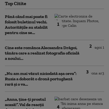
Top Citite
Până când mai poate fi
folosit buletinul vechi.
1
Autoritățile au stabilit
pentru cine se...
2
Cine este românca Alecsandra Drăgoi,
tânăra care a realizat fotografia oficială
a noului...
3
„Nu am mai văzut niciodată așa ceva”:
Rusia a doborât o dronă portugheză
rară și o va...
„Anna, ţine-ţi prostul
acasă!”. Val de reacții
4