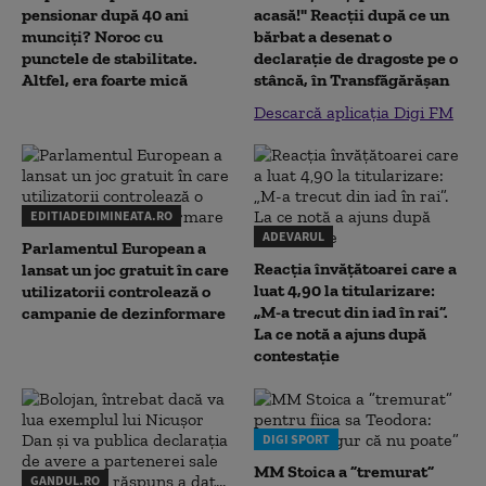
pensionar după 40 ani
acasă!" Reacţii după ce un
munciți? Noroc cu
bărbat a desenat o
punctele de stabilitate.
declaraţie de dragoste pe o
Altfel, era foarte mică
stâncă, în Transfăgărăşan
Descarcă aplicația Digi FM
EDITIADEDIMINEATA.RO
ADEVARUL
Parlamentul European a
Reacția învățătoarei care a
lansat un joc gratuit în care
luat 4,90 la titularizare:
utilizatorii controlează o
„M-a trecut din iad în rai”.
campanie de dezinformare
La ce notă a ajuns după
contestație
DIGI SPORT
MM Stoica a ”tremurat”
GANDUL.RO