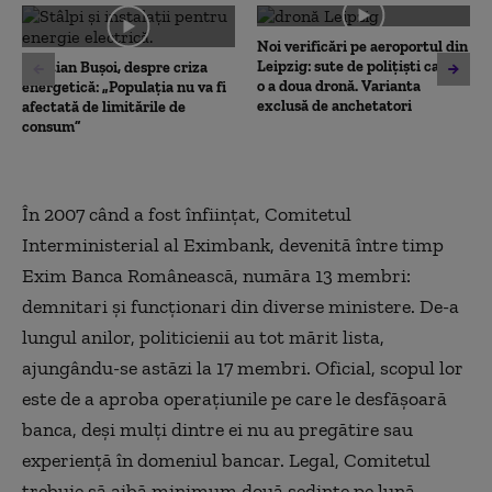
0
seconds
Noi verificări pe aeroportul din
Leipzig: sute de polițiști caută
Cristian Bușoi, despre criza
o a doua dronă. Varianta
energetică: „Populația nu va fi
exclusă de anchetatori
afectată de limitările de
consum”
În 2007 când a fost înființat, Comitetul
Interministerial al Eximbank, devenită între timp
Exim Banca Românească, număra 13 membri:
demnitari și funcționari din diverse ministere. De-a
lungul anilor, politicienii au tot mărit lista,
ajungându-se astăzi la 17 membri. Oficial, scopul lor
este de a aproba operațiunile pe care le desfășoară
banca, deși mulți dintre ei nu au pregătire sau
experiență în domeniul bancar. Legal, Comitetul
trebuie să aibă minimum două ședințe pe lună.