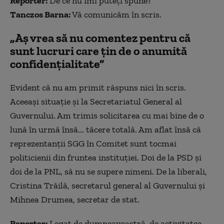
Reporter:
De ce nu îmi puteți spune?
Tanczos Barna:
Vă comunicăm în scris.
„Aș vrea să nu comentez pentru că
sunt lucruri care țin de o anumită
confidențialitate”
Evident că nu am primit răspuns nici în scris.
Aceeași situație și la Secretariatul General al
Guvernului. Am trimis solicitarea cu mai bine de o
lună în urmă însă... tăcere totală. Am aflat însă că
reprezentanții SGG în Comitet sunt tocmai
politicienii din fruntea instituției. Doi de la PSD și
doi de la PNL, să nu se supere nimeni. De la liberali,
Cristina Trăilă, secretarul general al Guvernului și
Mihnea Drumea, secretar de stat.
Reporter:
Legat de dumneavoastră, de activitatea