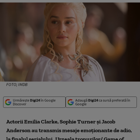
FOTO; IMDB
Urmărește
Digi24
în Google
Adaugă
Digi24
ca sursă preferată în
Discover
Google
Actorii Emilia Clarke, Sophie Turner şi Jacob
Anderson au transmis mesaje emoţionante de adio,
la finalul serialului „Urzeala tronurilor/ Game of