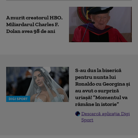
A murit creatorul HBO.
Miliardarul Charles F.
Dolan avea 98 de ani
S-au dus la biserică
pentru nunta lui
Ronaldo cu Georgina și
au avut o surpriză
uriașă! ”Momentul va
DIGI SPORT
rămâne în istorie”
Descarcă aplicația Digi
Sport