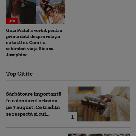
UTV
Gina Pistol a vorbit pentru
prima dată despre relația
cu tatăl ei. Cum i-a
schimbat viața fiica sa,
Josephine
Top Citite
Sărbătoare importantă
în calendarul ortodox
pe 7 august: Ce tradiții
se respectă și cui...
1