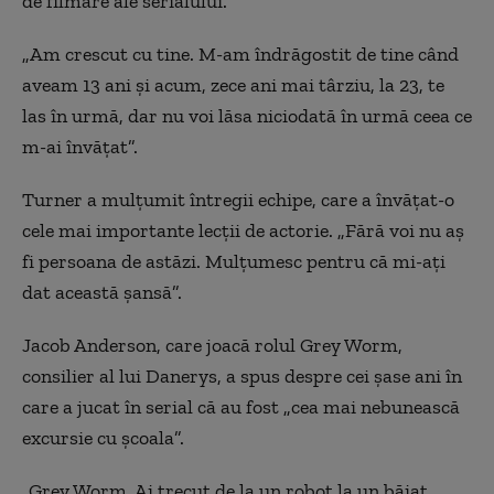
de filmare ale serialului.
„Am crescut cu tine. M-am îndrăgostit de tine când
aveam 13 ani şi acum, zece ani mai târziu, la 23, te
las în urmă, dar nu voi lăsa niciodată în urmă ceea ce
m-ai învăţat”.
Turner a mulţumit întregii echipe, care a învăţat-o
cele mai importante lecţii de actorie. „Fără voi nu aş
fi persoana de astăzi. Mulţumesc pentru că mi-aţi
dat această şansă”.
Jacob Anderson, care joacă rolul Grey Worm,
consilier al lui Danerys, a spus despre cei şase ani în
care a jucat în serial că au fost „cea mai nebunească
excursie cu şcoala”.
„Grey Worm. Ai trecut de la un robot la un băiat