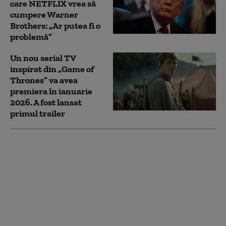
care NETFLIX vrea să
cumpere Warner
Brothers: „Ar putea fi o
problemă”
Un nou serial TV
inspirat din „Game of
Thrones” va avea
premiera în ianuarie
2026. A fost lansat
primul trailer
Primul proces de dez-
extincţie din lume:
Lupii străvechi din
seria „Game of
Thrones”, readuși la
viață prin inginerie
genetică