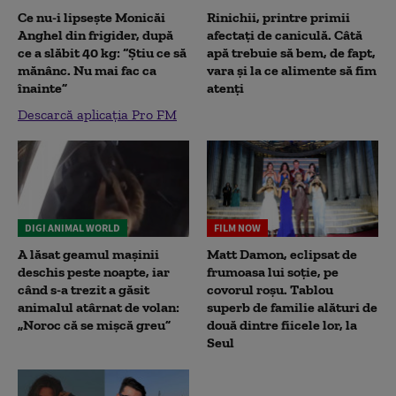
Ce nu-i lipsește Monicăi
Rinichii, printre primii
Anghel din frigider, după
afectați de caniculă. Câtă
ce a slăbit 40 kg: “Știu ce să
apă trebuie să bem, de fapt,
mănânc. Nu mai fac ca
vara și la ce alimente să fim
înainte”
atenți
Descarcă aplicația Pro FM
DIGI ANIMAL WORLD
FILM NOW
A lăsat geamul mașinii
Matt Damon, eclipsat de
deschis peste noapte, iar
frumoasa lui soție, pe
când s-a trezit a găsit
covorul roșu. Tablou
animalul atârnat de volan:
superb de familie alături de
„Noroc că se mișcă greu”
două dintre fiicele lor, la
Seul