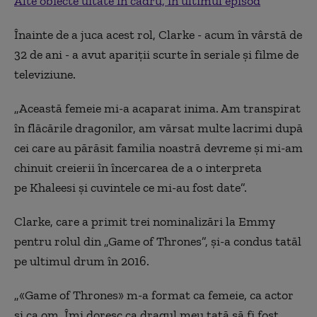
Alte obiecte uitate în cadru, în ultimul episod
Înainte de a juca acest rol, Clarke - acum în vârstă de
32 de ani - a avut apariţii scurte în seriale şi filme de
televiziune.
„Această femeie mi-a acaparat inima. Am transpirat
în flăcările dragonilor, am vărsat multe lacrimi după
cei care au părăsit familia noastră devreme şi mi-am
chinuit creierii în încercarea de a o interpreta
pe Khaleesi şi cuvintele ce mi-au fost date”.
Clarke, care a primit trei nominalizări la Emmy
pentru rolul din „Game of Thrones”, şi-a condus tatăl
pe ultimul drum în 2016.
„«Game of Thrones» m-a format ca femeie, ca actor
şi ca om. Îmi doresc ca dragul meu tată să fi fost