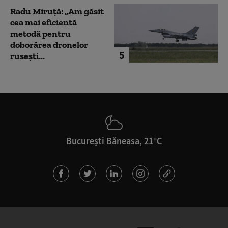
Radu Miruță: „Am găsit
cea mai eficientă
metodă pentru
doborârea dronelor
5
rusești...
București Băneasa, 21°C