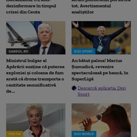
dezinformare în timpul
tot. Avertismentul
crizei din Ceuta
analiștilor
GANDUL.RO
DIGI SPORT
Ministrul bulgar al
Au bătut palma! Marius
Apărării susține că puterea
Șumudică, revenire
exploziei și coloana de fum
spectaculoasă pe bancă, în
arată că drona transporta o
SuperLigă
cantitate semnificativă
Descarcă aplicația Digi
de...
Sport
PRO FM
DIGI WORLD