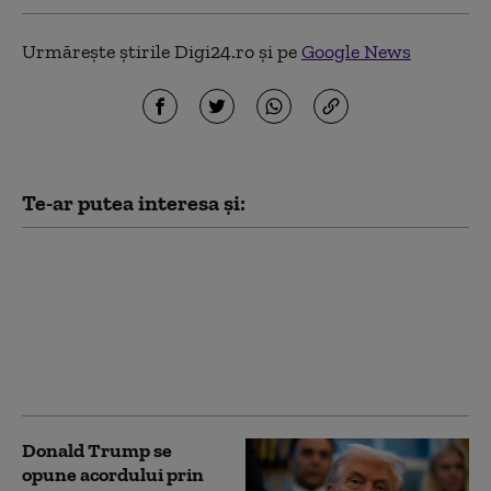
Urmărește știrile Digi24.ro și pe
Google News
Te-ar putea interesa și:
Tom Chadbon a murit
la vârsta de 80 de ani.
Actorul era cunoscut
pentru rolurile din
„Doctor Who” și
„Urzeala Tronurilor”
Donald Trump se
opune acordului prin