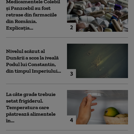
Medicamentele Colebil
și Panzcebil au fost
retrase din farmaciile
din România.
2
Explicația...
Nivelul scăzut al
Dunării a scos la iveală
Podul lui Constantin,
din timpul Imperiului...
3
La câte grade trebuie
setat frigiderul.
Temperatura care
păstrează alimentele
4
în...