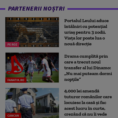
PARTENERII NOȘTRI
Portalul Leului aduce
întâlniri cu potențial
uriaș pentru 3 zodii.
Viața lor poate lua o
nouă direcție
PE ROZ
Drama cumplită prin
care a trecut noul
transfer al lui Dinamo:
„Nu mai puteam dormi
nopțile”
FANATIK.RO
4.000 lei amendă
tuturor românilor care
locuiesc la casă și fac
acest lucru în curte,
crezând că nu îi vede
CANCAN