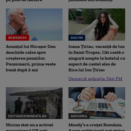
NEWSWEEK
DIGI FM
Anunțul lui Nicușor Dan
Ioana Țiriac, vacanță de lux
deschide calea spre
în Saint-Tropez. Cât costă o
creșterea pensiilor.
singură noapte la hotelul cu
Pensionarii, prima veste
aspect de castel ales de
bună după 2 ani
fiica lui Ion Țiriac
Descarcă aplicația Digi FM
EDITIADEDIMINEATA.RO
ADEVARUL
Niciun stat nu a activat
Moody’s a cruțat România.
mecanismul UE anti-
Acum politicienii pot strica