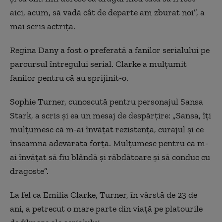
aici, acum, să vadă cât de departe am zburat noi”, a
mai scris actriţa.
Regina Dany a fost o preferată a fanilor serialului pe
parcursul întregului serial. Clarke a mulţumit
fanilor pentru că au sprijinit-o.
Sophie Turner, cunoscută pentru personajul Sansa
Stark, a scris şi ea un mesaj de despărţire: „Sansa, îţi
mulţumesc că m-ai învăţat rezistenţa, curajul şi ce
înseamnă adevărata forţă. Mulţumesc pentru că m-
ai învăţat să fiu blândă şi răbdătoare şi să conduc cu
dragoste”.
La fel ca Emilia Clarke, Turner, în vârstă de 23 de
ani, a petrecut o mare parte din viaţă pe platourile