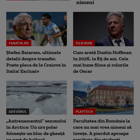
nimeni
FANATIK.RO
FILM NOW
Ștefan Baiaram, ultimele
Cum arată Dustin Hoffman
detalii despre transfer.
în 2026, la 89 de ani. Cele
Poate pleca de la Craiova în
mai bune filme și rolurile
Italia! Exclusiv
de Oscar
ADEVĂRUL
PLAYTECH
„Antrenamentul” sezonului
Facultatea din România la
în Arctica: Un urs polar
care nu mai vrea nimeni să
folosește un bloc de gheață
înveţe. A pierdut aproape
pe post de halteră
jumătate din studenţi