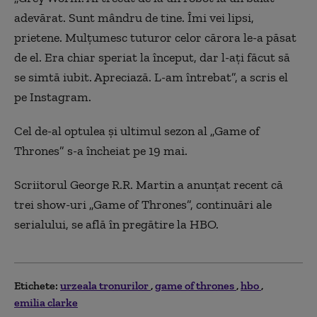
adevărat. Sunt mândru de tine. Îmi vei lipsi,
prietene. Mulţumesc tuturor celor cărora le-a păsat
de el. Era chiar speriat la început, dar l-aţi făcut să
se simtă iubit. Apreciază. L-am întrebat”, a scris el
pe Instagram.
Cel de-al optulea şi ultimul sezon al „Game of
Thrones” s-a încheiat pe 19 mai.
Scriitorul George R.R. Martin a anunţat recent că
trei show-uri „Game of Thrones”, continuări ale
serialului, se află în pregătire la HBO.
Etichete:
urzeala tronurilor
game of thrones
hbo
emilia clarke