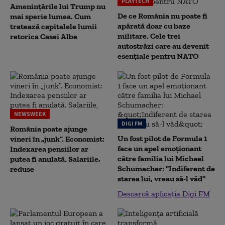
PLAYTECH
Amenințările lui Trump nu
De ce România nu poate fi
mai sperie lumea. Cum
apărată doar cu baze
tratează capitalele lumii
militare. Cele trei
retorica Casei Albe
autostrăzi care au devenit
esențiale pentru NATO
NEWSWEEK
DIGI FM
România poate ajunge
Un fost pilot de Formula 1
vineri în „junk”. Economist:
face un apel emoționant
Indexarea pensiilor ar
către familia lui Michael
putea fi anulată. Salariile,
Schumacher: "Indiferent de
reduse
starea lui, vreau să-l văd"
Descarcă aplicația Digi FM