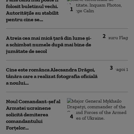
folosit buletinul vechi.
1
Autoritățile au stabilit
pentru cine se...
2
A treia cea mai mică țară din lume și-
a schimbat numele după mai bine de
jumătate de secol
3
Cine este românca Alecsandra Drăgoi,
tânăra care a realizat fotografia oficială
a noului...
Noul Comandant-șef al
Armatei ucrainene
solicită demiterea
4
comandantului
Forțelor...