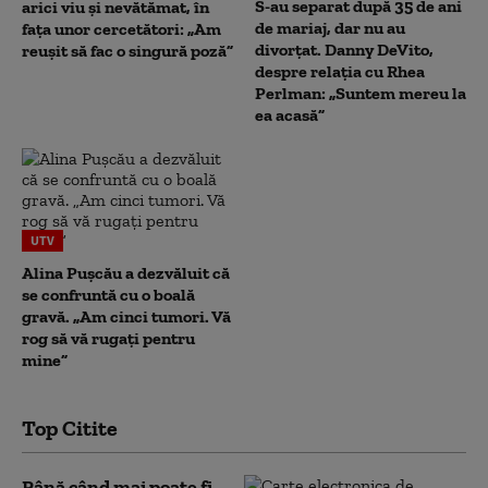
S-au separat după 35 de ani
arici viu și nevătămat, în
de mariaj, dar nu au
fața unor cercetători: „Am
divorțat. Danny DeVito,
reușit să fac o singură poză”
despre relația cu Rhea
Perlman: „Suntem mereu la
ea acasă”
UTV
Alina Pușcău a dezvăluit că
se confruntă cu o boală
gravă. „Am cinci tumori. Vă
rog să vă rugați pentru
mine”
Top Citite
Până când mai poate fi