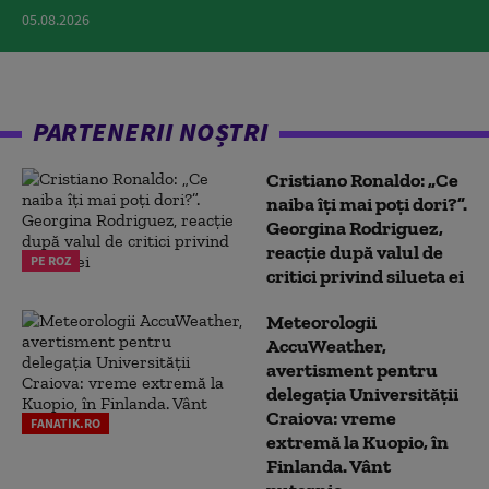
05.08.2026
PARTENERII NOȘTRI
Cristiano Ronaldo: „Ce
naiba îți mai poți dori?”.
Georgina Rodriguez,
reacție după valul de
PE ROZ
critici privind silueta ei
Meteorologii
AccuWeather,
avertisment pentru
delegația Universității
Craiova: vreme
FANATIK.RO
extremă la Kuopio, în
Finlanda. Vânt