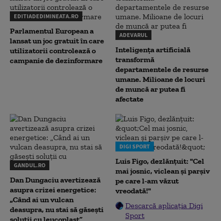
EDITIADEDIMINEATA.RO
Parlamentul European a
ADEVARUL
lansat un joc gratuit în care
Inteligența artificială
utilizatorii controlează o
transformă
campanie de dezinformare
departamentele de resurse
umane. Milioane de locuri
de muncă ar putea fi
afectate
DIGI SPORT
Luis Figo, dezlănțuit: "Cel
GANDUL.RO
mai josnic, viclean și parșiv
Dan Dungaciu avertizează
pe care l-am văzut
asupra crizei energetice:
vreodată!"
„Când ai un vulcan
Descarcă aplicația Digi
deasupra, nu stai să găsești
Sport
soluții cu leucoplast”