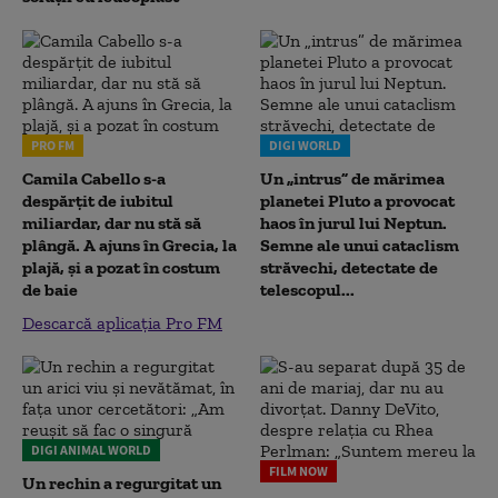
PRO FM
DIGI WORLD
Camila Cabello s-a
Un „intrus” de mărimea
despărțit de iubitul
planetei Pluto a provocat
miliardar, dar nu stă să
haos în jurul lui Neptun.
plângă. A ajuns în Grecia, la
Semne ale unui cataclism
plajă, și a pozat în costum
străvechi, detectate de
de baie
telescopul...
Descarcă aplicația Pro FM
DIGI ANIMAL WORLD
FILM NOW
Un rechin a regurgitat un