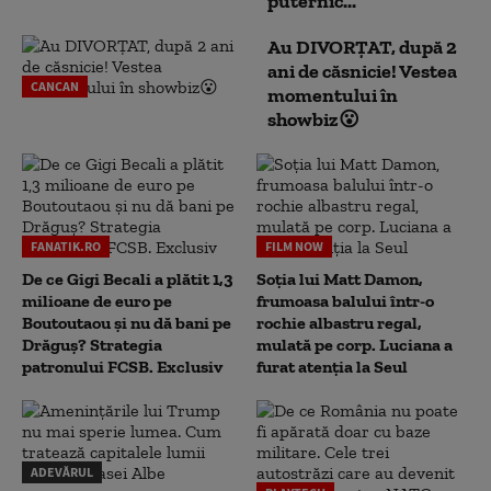
puternic...
Au DIVORȚAT, după 2
ani de căsnicie! Vestea
CANCAN
momentului în
showbiz😮
FANATIK.RO
FILM NOW
De ce Gigi Becali a plătit 1,3
Soția lui Matt Damon,
milioane de euro pe
frumoasa balului într-o
Boutoutaou și nu dă bani pe
rochie albastru regal,
Drăguș? Strategia
mulată pe corp. Luciana a
patronului FCSB. Exclusiv
furat atenția la Seul
ADEVĂRUL