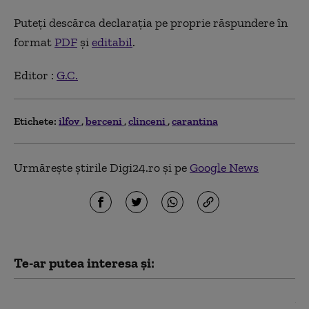
Puteți descărca declarația pe proprie răspundere în
format
PDF
și
editabil
.
Editor :
G.C.
Etichete:
ilfov
berceni
clinceni
carantina
Urmărește știrile Digi24.ro și pe
Google News
Te-ar putea interesa și:
Cod portocaliu de caniculă în