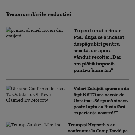
Recomandările redacţiei
Tupeul unui primar
PSD după ce a încasat
despăgubiri pentru
secetă, iar apoi a
vândut recolta: „Dar
am plătit impozit
pentru banii ăia”
Valeri Zalujnîi spune ca de
fapt NATO are nevoie de
Ucraina: „Să spună sincer,
poate lupta cu Rusia fără
experiența noastră?”
Trump şi Hegseth s-au
confruntat la Camp David pe