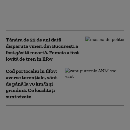
București și Ilfov, cu
temperaturi de până la 38 de
grade. Recomandările ISU
pentru populație
Tânăra de 22 de ani dată
dispărută vineri din București a
fost găsită moartă. Femeia a fost
lovită de tren în Ilfov
Cod portocaliu în Ilfov:
averse torențiale, vânt
de până la 70 km/h și
grindină. Ce localități
sunt vizate
Capitala și cinci județe,
afectate de ploi: peste
100 de case inundate,