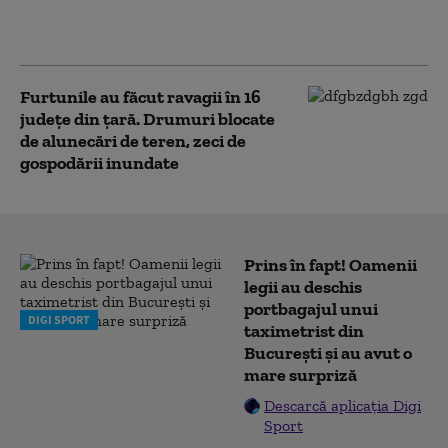
mai multe persoane
evacuate în Prahova
Furtunile au făcut ravagii în 16
județe din țară. Drumuri blocate
de alunecări de teren, zeci de
gospodării inundate
Prins în fapt! Oamenii
legii au deschis
portbagajul unui
DIGI SPORT
taximetrist din
București și au avut o
mare surpriză
Descarcă aplicația Digi
Sport