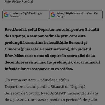
Foto: Poliția Română
Urmărește
Digi24
în Google
Adaugă
Digi24
ca sursă preferată în
Discover
Google
Raed Arafat, șeful Departamentului pentru Situații
de Urgență, a semnat ordinele prin care este
prelungită carantina în localitățile Berceni și
Clinceni (plus satele aparținătoare), din județul
Ilfov. Măsura ar urma să expire în seara zilei de 10
decembrie și să nu mai fie prelungită, dacă numărul
infectărilor cu coronavirus va scădea.
„În urma emiterii Ordinelor Șefului
Departamentului pentru Situații de Urgență,
Secretar de Stat dr. Raed ARAFAT, începând cu data
de 03.12.2020, ora 22:00, pentru o perioadă de 7 zile,