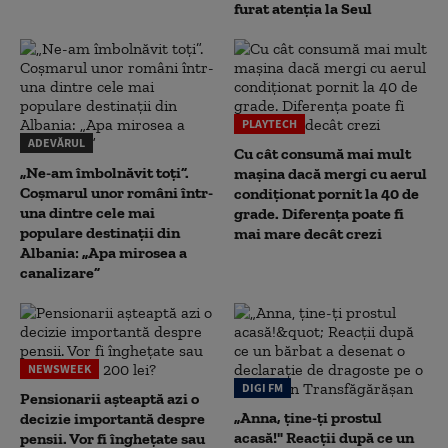
furat atenția la Seul
PLAYTECH
ADEVĂRUL
Cu cât consumă mai mult
„Ne-am îmbolnăvit toți”.
mașina dacă mergi cu aerul
Coșmarul unor români într-
condiționat pornit la 40 de
una dintre cele mai
grade. Diferența poate fi
populare destinații din
mai mare decât crezi
Albania: „Apa mirosea a
canalizare”
NEWSWEEK
DIGI FM
Pensionarii așteaptă azi o
„Anna, ţine-ţi prostul
decizie importantă despre
acasă!" Reacţii după ce un
pensii. Vor fi înghețate sau