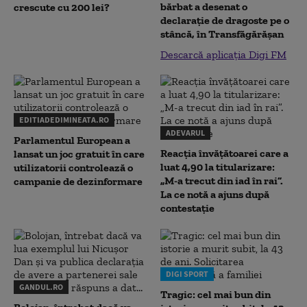
bărbat a desenat o
crescute cu 200 lei?
declaraţie de dragoste pe o
stâncă, în Transfăgărăşan
Descarcă aplicația Digi FM
EDITIADEDIMINEATA.RO
ADEVARUL
Parlamentul European a
Reacția învățătoarei care a
lansat un joc gratuit în care
luat 4,90 la titularizare:
utilizatorii controlează o
„M-a trecut din iad în rai”.
campanie de dezinformare
La ce notă a ajuns după
contestație
DIGI SPORT
GANDUL.RO
Tragic: cel mai bun din