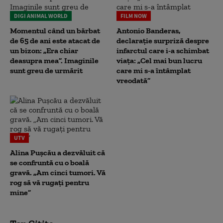
DIGI ANIMAL WORLD
FILM NOW
Momentul când un bărbat
Antonio Banderas,
de 65 de ani este atacat de
declarație surpriză despre
un bizon: „Era chiar
infarctul care i-a schimbat
deasupra mea”. Imaginile
viața: „Cel mai bun lucru
sunt greu de urmărit
care mi s-a întâmplat
vreodată”
UTV
Alina Pușcău a dezvăluit că
se confruntă cu o boală
gravă. „Am cinci tumori. Vă
rog să vă rugați pentru
mine”