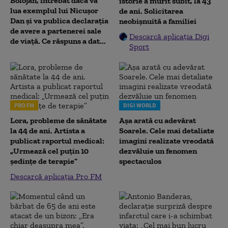
Bolojan, întrebat dacă va
istorie a murit subit, la 43
lua exemplul lui Nicușor
de ani. Solicitarea
Dan și va publica declarația
neobișnuită a familiei
de avere a partenerei sale
Descarcă aplicația Digi
de viață. Ce răspuns a dat...
Sport
PRO FM
DIGI WORLD
Lora, probleme de sănătate
Așa arată cu adevărat
la 44 de ani. Artista a
Soarele. Cele mai detaliate
publicat raportul medical:
imagini realizate vreodată
„Urmează cel puțin 10
dezvăluie un fenomen
ședințe de terapie”
spectaculos
Descarcă aplicația Pro FM