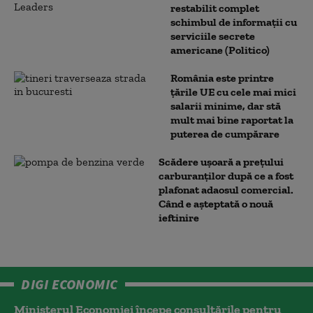
restabilit complet
schimbul de informații cu
serviciile secrete
americane (Politico)
România este printre
țările UE cu cele mai mici
salarii minime, dar stă
mult mai bine raportat la
puterea de cumpărare
Scădere ușoară a prețului
carburanților după ce a fost
plafonat adaosul comercial.
Când e așteptată o nouă
ieftinire
DIGI ECONOMIC
Ministerul Economiei începe consultările pentru