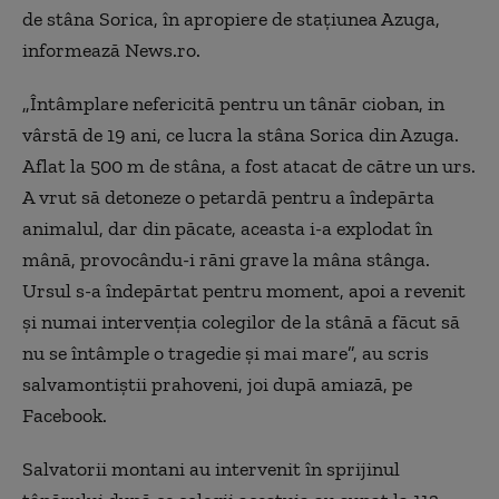
de stâna Sorica, în apropiere de staţiunea Azuga,
informează News.ro.
„Întâmplare nefericită pentru un tânăr cioban, in
vârstă de 19 ani, ce lucra la stâna Sorica din Azuga.
Aflat la 500 m de stâna, a fost atacat de către un urs.
A vrut să detoneze o petardă pentru a îndepărta
animalul, dar din păcate, aceasta i-a explodat în
mână, provocându-i răni grave la mâna stânga.
Ursul s-a îndepărtat pentru moment, apoi a revenit
şi numai intervenţia colegilor de la stână a făcut să
nu se întâmple o tragedie şi mai mare”, au scris
salvamontiştii prahoveni, joi după amiază, pe
Facebook.
Salvatorii montani au intervenit în sprijinul