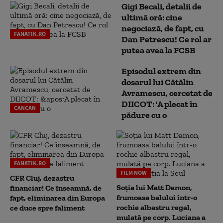
Gigi Becali, detalii de
ultimă oră: cine
negociază, de fapt, cu
FANATIK.RO
Dan Petrescu! Ce rol ar
putea avea la FCSB
Episodul extrem din
dosarul lui Cătălin
Avramescu, cercetat de
DIICOT: 'A plecat în
CANCAN
pădure cu o
FANATIK.RO
FILM NOW
CFR Cluj, dezastru
Soția lui Matt Damon,
financiar! Ce înseamnă, de
frumoasa balului într-o
fapt, eliminarea din Europa
rochie albastru regal,
ce duce spre faliment
mulată pe corp. Luciana a