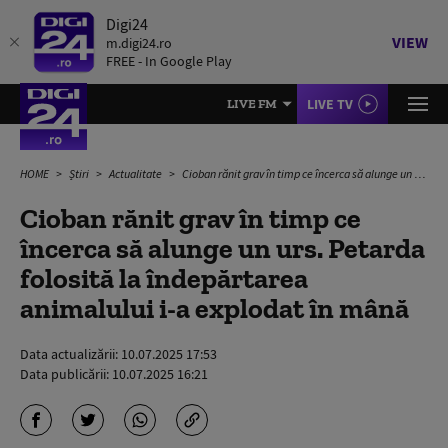
Digi24
VIEW
m.digi24.ro
FREE - In Google Play
LIVE TV
LIVE FM
HOME
Știri
Actualitate
Cioban rănit grav în timp ce încerca să alunge un urs. Petarda folosită la îndepărtarea animalului i-a explodat în mână
Cioban rănit grav în timp ce
încerca să alunge un urs. Petarda
folosită la îndepărtarea
animalului i-a explodat în mână
Data actualizării:
10.07.2025 17:53
Data publicării:
10.07.2025 16:21