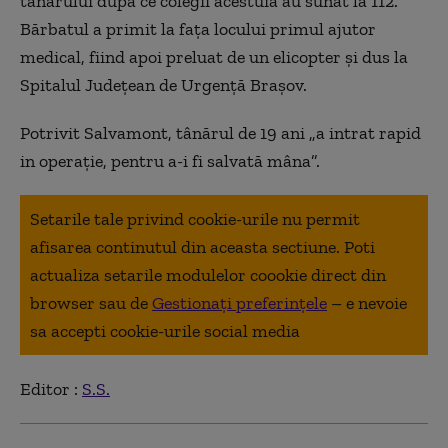
tânărului după ce colegii acestuia au sunat la 112.
Bărbatul a primit la faţa locului primul ajutor
medical, fiind apoi preluat de un elicopter şi dus la
Spitalul Judeţean de Urgenţă Braşov.
Potrivit Salvamont, tânărul de 19 ani „a intrat rapid
in operaţie, pentru a-i fi salvată mâna”.
Setarile tale privind cookie-urile nu permit
afisarea continutul din aceasta sectiune. Poti
actualiza setarile modulelor coookie direct din
browser sau de
Gestionați preferințele
– e nevoie
sa accepti cookie-urile social media
Editor :
S.S.