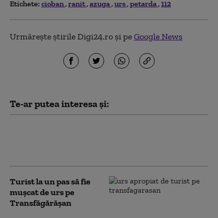
Etichete:
cioban
ranit
azuga
urs
petarda
112
Urmărește știrile Digi24.ro și pe
Google News
Te-ar putea interesa și:
Incident șocant pe Transfăgărășan. Un urs
înfometat a spart o mașină lăsată pe
marginea șoselei
Turist la un pas să fie
mușcat de urs pe
Transfăgărășan