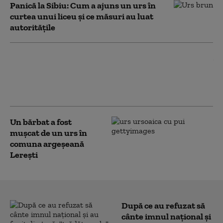
Panică la Sibiu: Cum a ajuns un urs în
curtea unui liceu și ce măsuri au luat
autoritățile
Escapada la munte în doi, care a
declanșat o adevărată isterie. Ce
spun acum tinerii dați dispăruți și
căutați timp de două zile
Un bărbat a fost
mușcat de un urs în
comuna argeșeană
Lerești
După ce au refuzat să
cânte imnul naţional şi