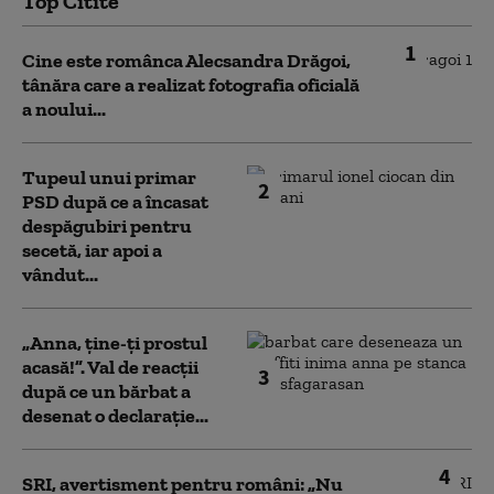
Top Citite
1
Cine este românca Alecsandra Drăgoi,
tânăra care a realizat fotografia oficială
a noului...
Tupeul unui primar
2
PSD după ce a încasat
despăgubiri pentru
secetă, iar apoi a
vândut...
„Anna, ţine-ţi prostul
acasă!”. Val de reacții
3
după ce un bărbat a
desenat o declarație...
4
SRI, avertisment pentru români: „Nu