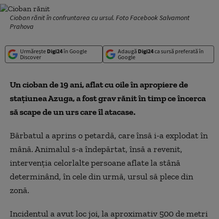
Cioban rănit în confruntarea cu ursul. Foto Facebook Salvamont
Prahova
Urmărește
Digi24
în Google
Adaugă
Digi24
ca sursă preferată în
Discover
Google
Un cioban de 19 ani, aflat cu oile în apropiere de
staţiunea Azuga, a fost grav rănit în timp ce încerca
să scape de un urs care îl atacase.
Bărbatul a aprins o petardă, care însă i-a explodat în
mână. Animalul s-a îndepărtat, însă a revenit,
intervenţia celorlalte persoane aflate la stână
determinând, în cele din urmă, ursul să plece din
zonă.
Incidentul a avut loc joi, la aproximativ 500 de metri