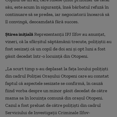
său, este acum în siguranță, însă bărbatul refuză în
continuare să se predea, iar negociatorii încearcă să
îl convingă, deocamdată fără succes.
Știrea inițială
Reprezentanţii IPJ Ilfov au anunţat,
vineri, că la sfârşitul săptămânii trecute, poliţiştii au
fost sesizaţi că un copil de doi ani şi opt luni a fost
găsit decedat într-o locuinţă din Otopeni.
„La scurt timp s-au deplasat la faţa locului poliţişti
din cadrul Poliţiei Oraşului Otopeni care au constat
faptul că aspectele sesizate se confirmă, în cauză
fiind vorba despre un minor găsit decedat de către
mama sa în locuinţa comună din oraşul Otopeni.
Cazul a fost preluat de către poliţişti din cadrul
Serviciului de Investigaţii Criminale Ilfov-