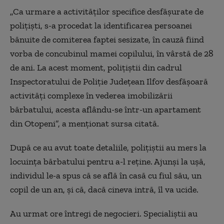
„Ca urmare a activităţilor specifice desfăşurate de
poliţişti, s-a procedat la identificarea persoanei
bănuite de comiterea faptei sesizate, în cauză fiind
vorba de concubinul mamei copilului, în vârstă de 28
de ani. La acest moment, poliţiştii din cadrul
Inspectoratului de Poliţie Judeţean Ilfov desfăşoară
activităţi complexe în vederea imobilizării
bărbatului, acesta aflându-se într-un apartament
din Otopeni”, a menţionat sursa citată.
După ce au avut toate detaliile, polițiștii au mers la
locuința bărbatului pentru a-l reține. Ajunși la ușă,
individul le-a spus că se află în casă cu fiul său, un
copil de un an, și că, dacă cineva intră, îl va ucide.
Au urmat ore întregi de negocieri. Specialiștii au