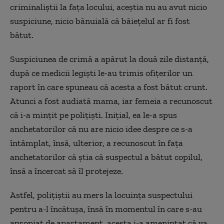
criminaliștii la fața locului, aceștia nu au avut nicio
suspiciune, nicio bănuială că băiețelul ar fi fost
bătut.
Suspiciunea de crimă a apărut la două zile distanță,
după ce medicii legiști le-au trimis ofițerilor un
raport în care spuneau că acesta a fost bătut crunt.
Atunci a fost audiată mama, iar femeia a recunoscut
că i-a mințit pe polițiști. Inițial, ea le-a spus
anchetatorilor că nu are nicio idee despre ce s-a
întâmplat, însă, ulterior, a recunoscut în fața
anchetatorilor că știa că suspectul a bătut copilul,
însă a încercat să îl protejeze.
Astfel, polițiștii au mers la locuința suspectului
pentru a-l încătușa, însă în momentul în care s-au
apropiat de apartament, acesta i-a amenințat că va