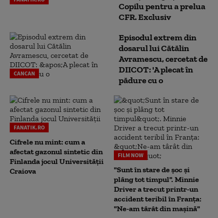
Copilu pentru a prelua
CFR. Exclusiv
Episodul extrem din
dosarul lui Cătălin
Avramescu, cercetat de
DIICOT: 'A plecat în
CANCAN
pădure cu o
FANATIK.RO
Cifrele nu mint: cum a
afectat gazonul sintetic din
FILM NOW
Finlanda jocul Universității
"Sunt în stare de șoc și
Craiova
plâng tot timpul". Minnie
Driver a trecut printr-un
accident teribil în Franța:
"Ne-am târât din mașină"