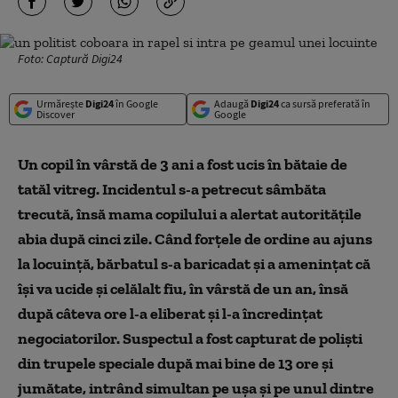
Foto: Captură Digi24
Urmărește
Digi24
în Google
Adaugă
Digi24
ca sursă preferată în
Discover
Google
Un copil în vârstă de 3 ani a fost ucis în bătaie de
tatăl vitreg. Incidentul s-a petrecut sâmbăta
trecută, însă mama copilului a alertat autoritățile
abia după cinci zile. Când forțele de ordine au ajuns
la locuință, bărbatul s-a baricadat și a amenințat că
își va ucide și celălalt fiu, în vârstă de un an, însă
după câteva ore l-a eliberat și l-a încredințat
negociatorilor. Suspectul a fost capturat de poliști
din trupele speciale după mai bine de 13 ore și
jumătate, intrând simultan pe ușa și pe unul dintre