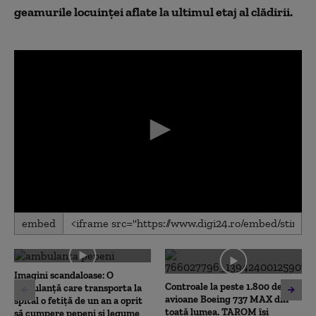
geamurile locuinței aflate la ultimul etaj al clădirii.
0
embed
seconds
of
0
seconds
Imagini scandaloase: O
Controale la peste 1.800 de
ambulanță care transporta la
avioane Boeing 737 MAX din
spital o fetiță de un an a oprit
toată lumea. TAROM își
să cumpere pepeni și legume