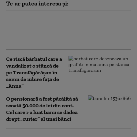
Te-ar putea interesa și:
Trei ucraineni sunt anchetaţi în România
pentru înşelăciune și fals prin „metoda
BNR”. Anchetatorii români i-au prins în
flagrant
Ce riscă bărbatul care a
vandalizat o stâncă de
pe Transfăgărășan în
semn de iubire față de
„Anna”
O pensionară a fost păcălită să
scoată 50.000 de lei din cont.
Cel care i-a luat banii se dădea
drept „curier” al unei bănci