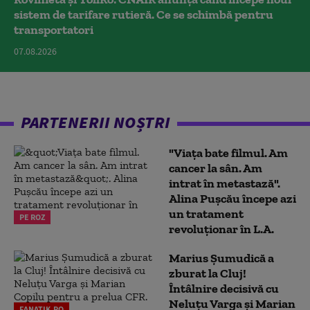
sistem de tarifare rutieră. Ce se schimbă pentru
transportatori
07.08.2026
PARTENERII NOȘTRI
"Viața bate filmul. Am
cancer la sân. Am
intrat în metastază".
Alina Pușcău începe azi
un tratament
PE ROZ
revoluționar în L.A.
Marius Şumudică a
zburat la Cluj!
Întâlnire decisivă cu
Neluţu Varga şi Marian
FANATIK.RO