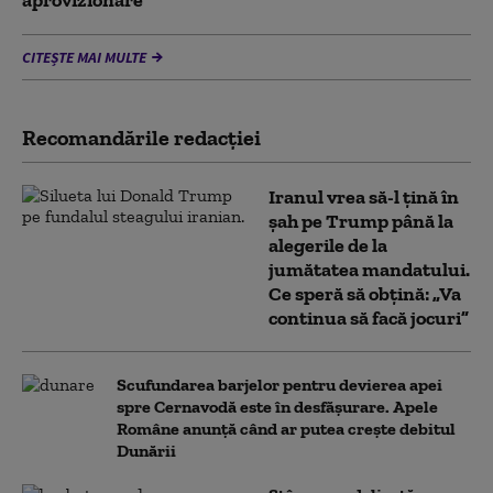
aprovizionare
CITEȘTE MAI MULTE
Recomandările redacţiei
Iranul vrea să-l țină în
șah pe Trump până la
alegerile de la
jumătatea mandatului.
Ce speră să obțină: „Va
continua să facă jocuri”
Scufundarea barjelor pentru devierea apei
spre Cernavodă este în desfășurare. Apele
Române anunță când ar putea crește debitul
Dunării