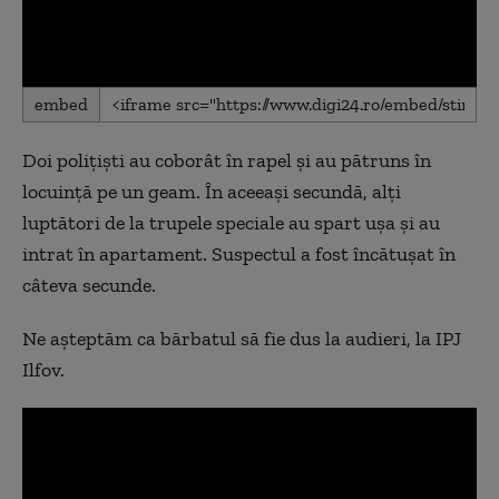
0
embed
seconds
of
0
Doi polițiști au coborât în rapel și au pătruns în
seconds
locuință pe un geam. În aceeași secundă, alți
luptători de la trupele speciale au spart ușa și au
intrat în apartament. Suspectul a fost încătușat în
câteva secunde.
Ne așteptăm ca bărbatul să fie dus la audieri, la IPJ
Ilfov.