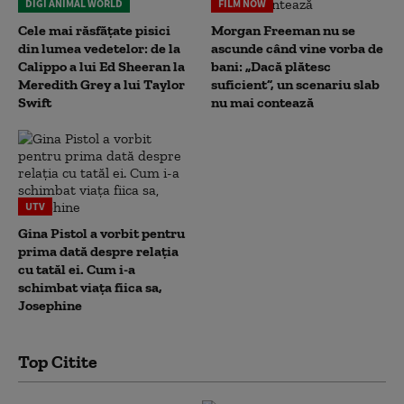
DIGI ANIMAL WORLD
FILM NOW
Cele mai răsfățate pisici
Morgan Freeman nu se
din lumea vedetelor: de la
ascunde când vine vorba de
Calippo a lui Ed Sheeran la
bani: „Dacă plătesc
Meredith Grey a lui Taylor
suficient”, un scenariu slab
Swift
nu mai contează
UTV
Gina Pistol a vorbit pentru
prima dată despre relația
cu tatăl ei. Cum i-a
schimbat viața fiica sa,
Josephine
Top Citite