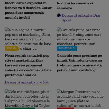
blocul care a explodat în
Rodri și l-a convins să
Rahova va fi demolat. Cât ar
semneze
putea dura construcția
Descarcă aplicația Digi
unui alt imobil
Sport
PRO FM
DIGI WORLD
Noua regină a muzicii pop
Canicula pune presiune pe
știe și marketing. Zara
inimă. 5 simptome care nu
Larsson și-a promovat
trebuie ignorate niciodată,
colecția de costume de baie
potrivit unui cardiolog
purtând-o chiar ea
Descarcă aplicația Pro FM