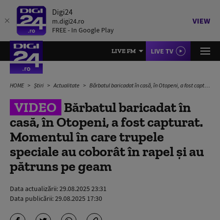
Digi24
VIEW
m.digi24.ro
FREE - In Google Play
LIVE TV
LIVE FM
HOME
Știri
Actualitate
Bărbatul baricadat în casă, în Otopeni, a fost capturat. Momentul în care trupele speciale au coborât în rapel și au pătruns pe geam
VIDEO
Bărbatul baricadat în
casă, în Otopeni, a fost capturat.
Momentul în care trupele
speciale au coborât în rapel și au
pătruns pe geam
Data actualizării:
29.08.2025 23:31
Data publicării:
29.08.2025 17:30