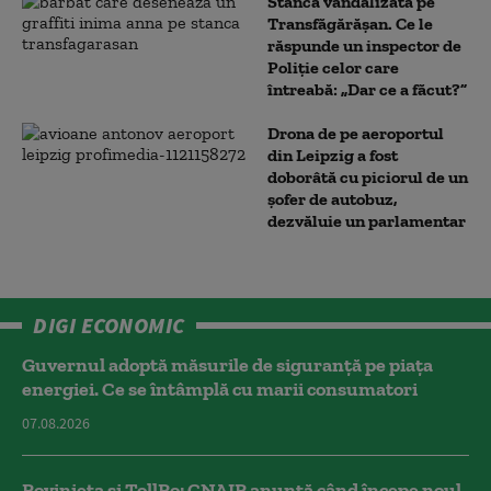
Stânca vandalizată pe
Transfăgărășan. Ce le
răspunde un inspector de
Poliție celor care
întreabă: „Dar ce a făcut?”
Drona de pe aeroportul
din Leipzig a fost
doborâtă cu piciorul de un
şofer de autobuz,
dezvăluie un parlamentar
DIGI ECONOMIC
Guvernul adoptă măsurile de siguranță pe piața
energiei. Ce se întâmplă cu marii consumatori
07.08.2026
Rovinieta și TollRo: CNAIR anunță când începe noul