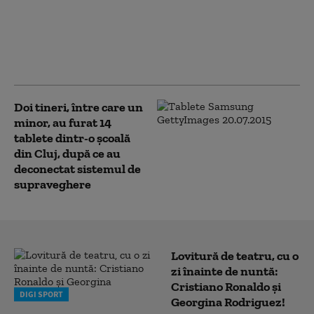
Un bărbat din
Hunedoara și-a
sechestrat copilul de 2
ani și a amenințat că îl
omoară
Doi tineri, între care un
minor, au furat 14
tablete dintr-o şcoală
din Cluj, după ce au
deconectat sistemul de
supraveghere
Lovitură de teatru, cu o
zi înainte de nuntă:
Cristiano Ronaldo și
DIGI SPORT
Georgina Rodriguez!