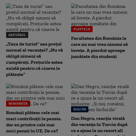
PLAYTECH
ADEVĂRUL
Facultatea din România la
„Taxa de turist” sau prețul
care nu mai vrea nimeni să
normal al vacanței? „Nu vă
înveţe. A pierdut aproape
obligă nimeni să
jumătate din studenţi
cumpărați. Prețurile astea
există pentru că cineva le
plătește”
NEWSWEEK
DIGI FM
Românii plătesc cele mai
Dan Negru, reacție virală
mari contribuții la pensie,
din vacanța în Turcia după
dar au printre cele mai
ce a ajuns la un resort all
mici pensii în UE. De ce?