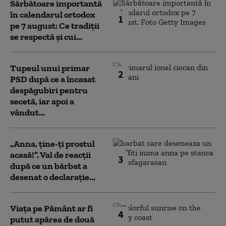
Sărbătoare importantă
în calendarul ortodox
1
pe 7 august: Ce tradiții
se respectă și cui...
Tupeul unui primar
2
PSD după ce a încasat
despăgubiri pentru
secetă, iar apoi a
vândut...
„Anna, ţine-ţi prostul
acasă!”. Val de reacții
3
după ce un bărbat a
desenat o declarație...
Viața pe Pământ ar fi
4
putut apărea de două