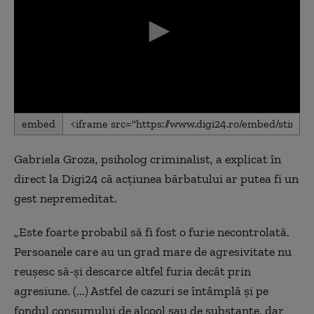
0
embed
seconds
of
0
Gabriela Groza, psiholog criminalist, a explicat în
seconds
direct la Digi24 că acțiunea bărbatului ar putea fi un
gest nepremeditat.
„Este foarte probabil să fi fost o furie necontrolată.
Persoanele care au un grad mare de agresivitate nu
reușesc să-și descarce altfel furia decât prin
agresiune. (...) Astfel de cazuri se întâmplă și pe
fondul consumului de alcool sau de substanțe, dar