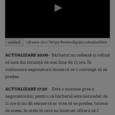
0
embed
seconds
of
0
ACTUALIZARE 20:00
- Bărbatul nu cedează și refuză
seconds
să iasă din locuință de mai bine de 13 ore. În
continuare negociatorii încearcă să-l convingă să se
predea.
ACTUALIZARE 17:30
- Este o misiune grea a
negociatorilor, pentru că bărbatul este baricadat de
11 ore și nu dă semne că ar vrea să se predea, tocmai
de aceea, în orele în care au încercat ofițerii să-l