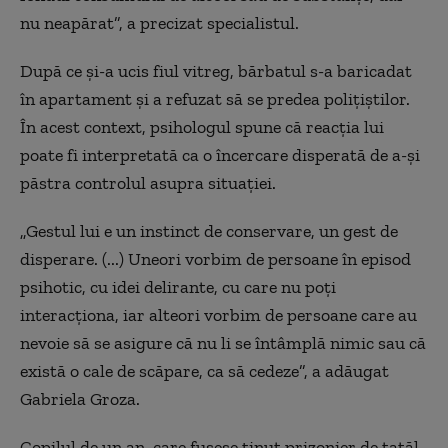
nu neapărat”, a precizat specialistul.
După ce și-a ucis fiul vitreg, bărbatul s-a baricadat
în apartament și a refuzat să se predea polițiștilor.
În acest context, psihologul spune că reacția lui
poate fi interpretată ca o încercare disperată de a-și
păstra controlul asupra situației.
„Gestul lui e un instinct de conservare, un gest de
disperare. (...) Uneori vorbim de persoane în episod
psihotic, cu idei delirante, cu care nu poți
interacționa, iar alteori vorbim de persoane care au
nevoie să se asigure că nu li se întâmplă nimic sau că
există o cale de scăpare, ca să cedeze”, a adăugat
Gabriela Groza.
Copilul de un an, care fusese ținut prizonier de tatăl