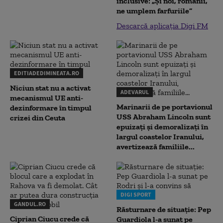
inclusive: „Și noi, românii,
ne umplem farfuriile”
Descarcă aplicația Digi FM
EDITIADEDIMINEATA.RO
Niciun stat nu a activat
ADEVARUL
mecanismul UE anti-
Marinarii de pe portavionul
dezinformare în timpul
USS Abraham Lincoln sunt
crizei din Ceuta
epuizați și demoralizați în
largul coastelor Iranului,
avertizează familiile...
DIGI SPORT
GANDUL.RO
Răsturnare de situație: Pep
Ciprian Ciucu crede că
Guardiola l-a sunat pe