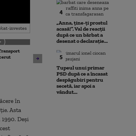
4
„Anna, ţine-ţi prostul
acasă!”. Val de reacții
după ce un bărbat a
desenat o declarație...
Transport
Noua lege a int
5
Avertisment de la Bruxelles
 cerut
deschide calea
după scandalul centralelor
parteneriatul 
Tupeul unui primar
pe cărbune: „Blocarea
Nu poți impune
PSD după ce a încasat
angajamentelor din PNRR
fără să oferi și
despăgubiri pentru
poate avea consecințe
secetă, iar apoi a
financiare”
vândut...
lăcere în
ție. Asta
 1990. Deși
cest