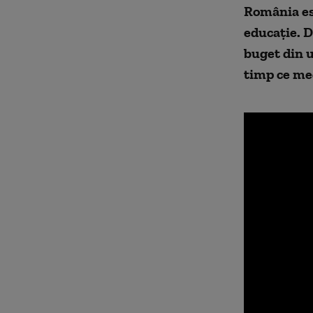
România est
educaţie. D
buget din u
timp ce med