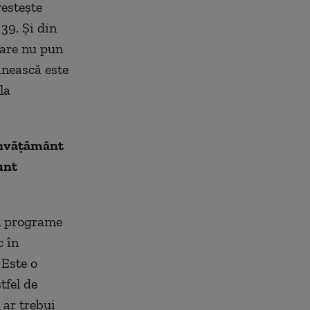
vestește
39. Și din
care nu pun
ânească este
la
 învățământ
unt
em programe
c în
 Este o
tfel de
 ar trebui