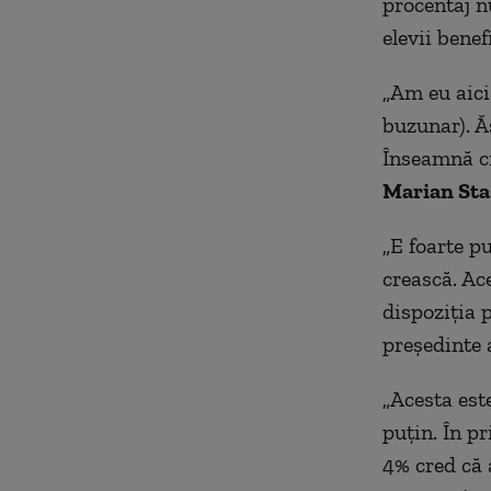
procentaj n
elevii benef
„Am eu aici
buzunar). Ă
Înseamnă ci
Marian Sta
„E foarte pu
crească. Ac
dispoziția p
președinte 
„Acesta este
puțin. În pr
4% cred că 