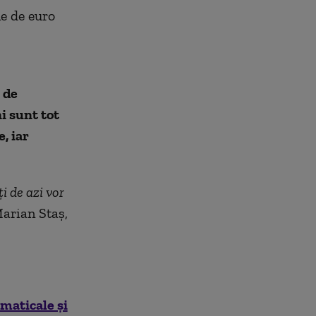
ne de euro
 de
i sunt tot
, iar
i de azi vor
Marian Staș,
maticale și