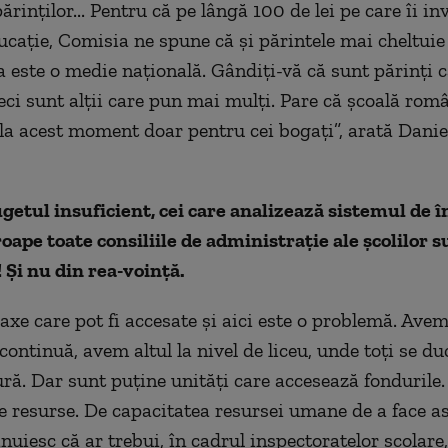
părinților... Pentru că pe lângă 100 de lei pe care îi in
ucație, Comisia ne spune că și părintele mai cheltuie 
a este o medie națională. Gândiți-vă că sunt părinți 
deci sunt alții care pun mai mulți. Pare că școală rom
 la acest moment doar pentru cei bogați”, arată Danie
getul insuficient, cei care analizează sistemul de
oape toate consiliile de administrație ale școlilor s
! Și nu din rea-voință.
 axe care pot fi accesate și aici este o problemă. Av
ontinuă, avem altul la nivel de liceu, unde toți se du
ură. Dar sunt puține unități care accesează fondurile.
 resurse. De capacitatea resursei umane de a face as
nuiesc că ar trebui, în cadrul inspectoratelor școlare,