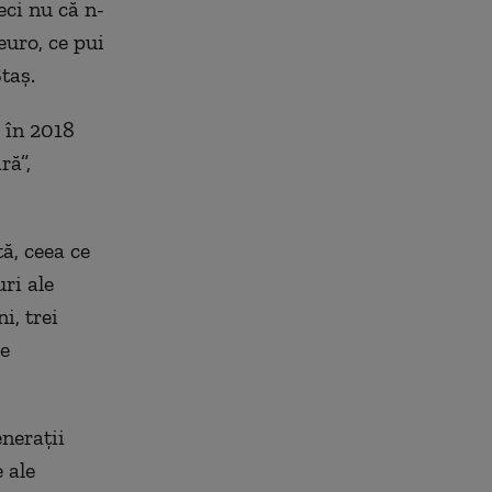
eci nu că n-
euro, ce pui
taș.
i în 2018
ră”,
ă, ceea ce
ri ale
i, trei
le
nerații
 ale