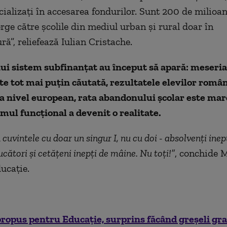
ializați în accesarea fondurilor. Sunt 200 de milioa
rge către școlile din mediul urban și rural doar în
ră”, reliefează Iulian Cristache.
ui sistem subfinanțat au început să apară: meseria
te tot mai puțin căutată, rezultatele elevilor român
la nivel european, rata abandonului școlar este mare
mul funcțional a devenit o realitate.
cuvintele cu doar un singur I, nu cu doi - absolvenți inepț
cători și cetățeni inepți de mâine. Nu toți!”
, conchide 
ucație.
ropus pentru Educație, surprins făcând greșeli gra