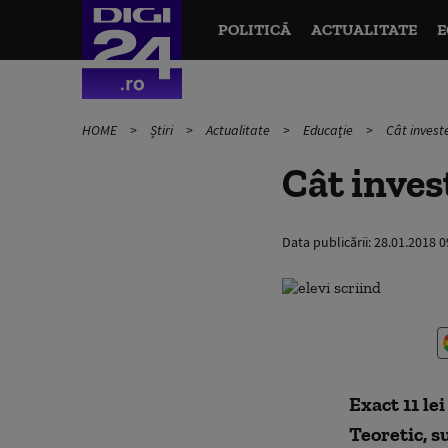
POLITICĂ
ACTUALITATE
E
HOME
Știri
Actualitate
Educație
Cât investe
Cât inves
Data publicării:
28.01.2018 0
Exact 11 le
Teoretic, s