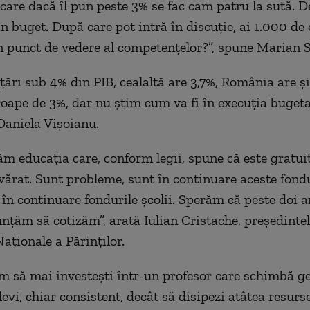
 care dacă îl pun peste 3% se fac cam patru la sută. D
n buget. După care pot intră în discuție, ai 1.000 de 
 punct de vedere al competențelor?”, spune Marian S
țări sub 4% din PIB, cealaltă are 3,7%, România are ș
oape de 3%, dar nu știm cum va fi în execuția bugeta
Daniela Vișoianu.
ăm educația care, conform legii, spune că este gratuit
vărat. Sunt probleme, sunt în continuare aceste fondu
 în continuare fondurile școlii. Sperăm că peste doi an
nunțăm să cotizăm”, arată Iulian Cristache, președinte
aționale a Părinților.
im să mai investești într-un profesor care schimbă ge
levi, chiar consistent, decât să disipezi atâtea resurse