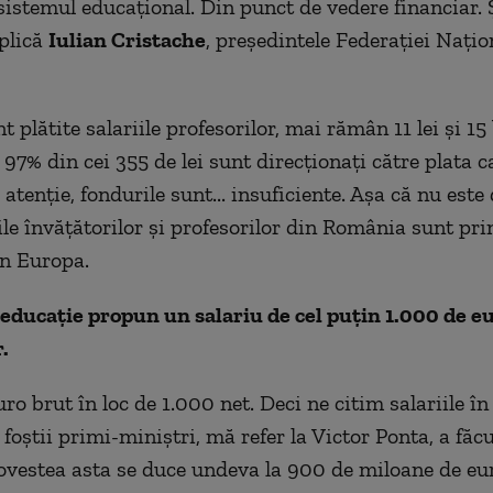
sistemul educațional. Din punct de vedere financiar. Și
xplică
Iulian Cristache
, președintele Federației Națio
 plătite salariile profesorilor, mai rămân 11 lei și 1
. 97% din cei 355 de lei sunt direcționați către plata c
, atenție, fondurile sunt... insuficiente. Așa că nu est
ile învățătorilor și profesorilor din România sunt pri
n Europa.
 educație propun un salariu de cel puțin 1.000 de e
.
ro brut în loc de 1.000 net. Deci ne citim salariile în
foștii primi-miniștri, mă refer la Victor Ponta, a făcu
ovestea asta se duce undeva la 900 de miloane de eu