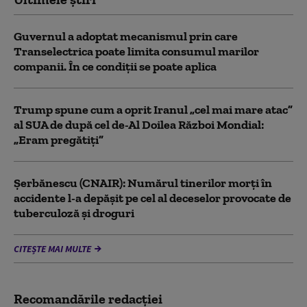
Guvernul a adoptat mecanismul prin care
Transelectrica poate limita consumul marilor
companii. În ce condiții se poate aplica
Trump spune cum a oprit Iranul „cel mai mare atac”
al SUA de după cel de-Al Doilea Război Mondial:
„Eram pregătiți”
Şerbănescu (CNAIR): Numărul tinerilor morţi în
accidente l-a depăşit pe cel al deceselor provocate de
tuberculoză şi droguri
CITEȘTE MAI MULTE
Recomandările redacţiei