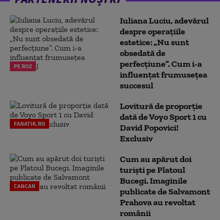
Iuliana Luciu, adevărul
despre operațiile
estetice: „Nu sunt
obsedată de
perfecțiune”. Cum i-a
PE ROZ
influențat frumusețea
succesul
Lovitură de proporție
dată de Voyo Sport 1 cu
FANATIK.RO
David Popovici!
Exclusiv
Cum au apărut doi
turiști pe Platoul
Bucegi. Imaginile
CANCAN
publicate de Salvamont
Prahova au revoltat
românii