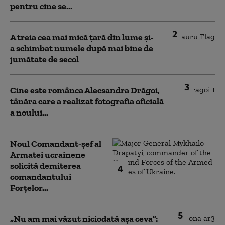
pentru cine se...
2
A treia cea mai mică țară din lume și-
a schimbat numele după mai bine de
jumătate de secol
3
Cine este românca Alecsandra Drăgoi,
tânăra care a realizat fotografia oficială
a noului...
Noul Comandant-șef al
Armatei ucrainene
solicită demiterea
4
comandantului
Forțelor...
5
„Nu am mai văzut niciodată așa ceva”: