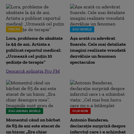
PRO FM
DIGI WORLD
Lora, probleme de sănătate
Așa arată cu adevărat
la 44 de ani. Artista a
Soarele. Cele mai detaliate
publicat raportul medical:
imagini realizate vreodată
„Urmează cel puțin 10
dezvăluie un fenomen
ședințe de terapie”
spectaculos
Descarcă aplicația Pro FM
DIGI ANIMAL WORLD
FILM NOW
Momentul când un bărbat
Antonio Banderas,
de 65 de ani este atacat de
declarație surpriză despre
un bizon: „Era chiar
infarctul care i-a schimbat