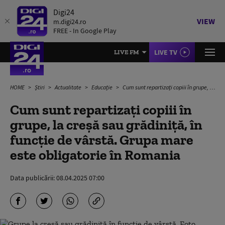
Digi24
VIEW
m.digi24.ro
FREE - In Google Play
LIVE TV
LIVE FM
HOME
Știri
Actualitate
Educație
Cum sunt repartizați copiii în grupe, la creșă sau grădiniță, în funcție de vârstă. Grupa mare este obligatorie în Romania
Cum sunt repartizați copiii în
grupe, la creșă sau grădiniță, în
funcție de vârstă. Grupa mare
este obligatorie în Romania
Data publicării:
08.04.2025 07:00