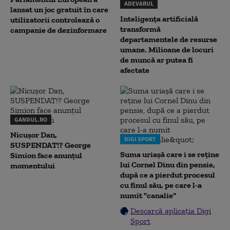
ADEVARUL
lansat un joc gratuit în care
Inteligența artificială
utilizatorii controlează o
transformă
campanie de dezinformare
departamentele de resurse
umane. Milioane de locuri
de muncă ar putea fi
afectate
GANDUL.RO
Nicușor Dan,
DIGI SPORT
SUSPENDAT!? George
Suma uriașă care i se reține
Simion face anunțul
lui Cornel Dinu din pensie,
momentului
după ce a pierdut procesul
cu finul său, pe care l-a
numit "canalie"
Descarcă aplicația Digi
Sport