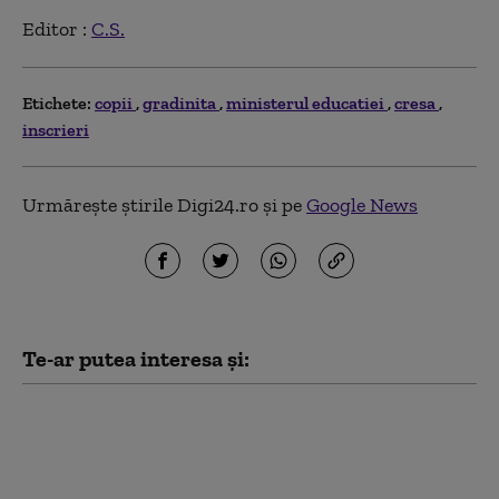
Editor :
C.S.
Etichete:
copii
gradinita
ministerul educatiei
cresa
inscrieri
Urmărește știrile Digi24.ro și pe
Google News
Te-ar putea interesa și:
Încep înscrierile pentru
Programul FIV 2026. Cine
poate primi sprijin și care este
limita de vârstă pentru femei