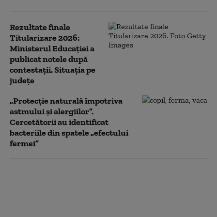
Rezultate finale
Titularizare 2026:
Ministerul Educației a
publicat notele după
contestații. Situația pe
județe
„Protecție naturală împotriva
astmului și alergiilor”.
Cercetătorii au identificat
bacteriile din spatele „efectului
fermei”
Admiterea la liceu din
2027 vine cu reguli noi.
Ce s-ar putea schimba
pentru elevii care vor
să intre la colegiile