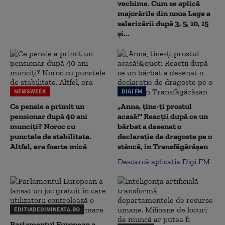
vechime. Cum se aplică
majorările din noua Lege a
salarizării după 3, 5, 10, 15
și...
NEWSWEEK
DIGI FM
Ce pensie a primit un
„Anna, ţine-ţi prostul
pensionar după 40 ani
acasă!" Reacţii după ce un
munciți? Noroc cu
bărbat a desenat o
punctele de stabilitate.
declaraţie de dragoste pe o
Altfel, era foarte mică
stâncă, în Transfăgărăşan
Descarcă aplicația Digi FM
EDITIADEDIMINEATA.RO
Parlamentul European a