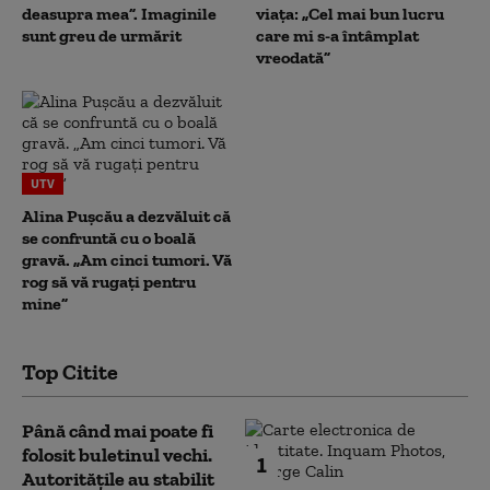
deasupra mea”. Imaginile
viața: „Cel mai bun lucru
sunt greu de urmărit
care mi s-a întâmplat
vreodată”
UTV
Alina Pușcău a dezvăluit că
se confruntă cu o boală
gravă. „Am cinci tumori. Vă
rog să vă rugați pentru
mine”
Top Citite
Până când mai poate fi
folosit buletinul vechi.
1
Autoritățile au stabilit