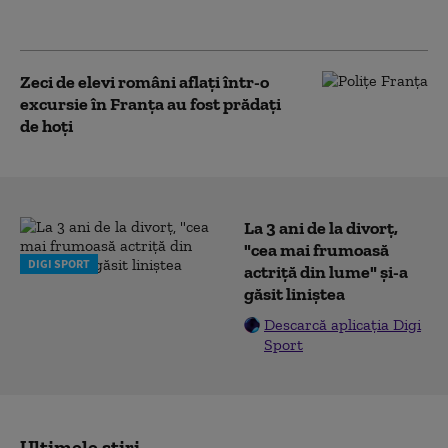
naționale
Zeci de elevi români aflați într-o
excursie în Franța au fost prădați
de hoți
La 3 ani de la divorț,
"cea mai frumoasă
DIGI SPORT
actriță din lume" și-a
găsit liniștea
Descarcă aplicația Digi
Sport
Ultimele știri