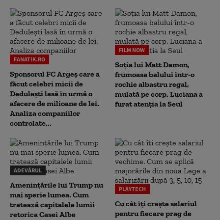
FILM NOW
FANATIK.RO
Soția lui Matt Damon,
Sponsorul FC Argeș care a
frumoasa balului într-o
făcut celebri micii de
rochie albastru regal,
Dedulești lasă în urmă o
mulată pe corp. Luciana a
afacere de milioane de lei.
furat atenția la Seul
Analiza companiilor
controlate...
ADEVĂRUL
Amenințările lui Trump nu
PLAYTECH
mai sperie lumea. Cum
Cu cât îți crește salariul
tratează capitalele lumii
pentru fiecare prag de
retorica Casei Albe