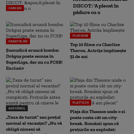
DIICOT: 'A plecat în
CANCAN
pădure cu o
FILM NOW
FANATIK.RO
Top 10 filme cu Charlize
Șumudică aruncă bomba:
Theron. Actrița împlinește
Drăguș poate semna în
51 de ani
SuperLiga, dar nu cu FCSB!
Exclusiv
PLAYTECH
ADEVĂRUL
Plaja din Thassos unde o zi
„Taxa de turist” sau prețul
poate costa cât un city-
normal al vacanței? „Nu vă
break. Românii spun că
obligă nimeni să
prețurile au explodat: