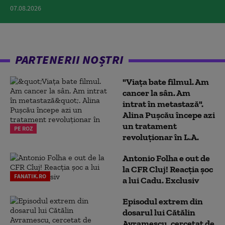
07.08.2026
PARTENERII NOȘTRI
"Viața bate filmul. Am
cancer la sân. Am
intrat în metastază".
Alina Pușcău începe azi
un tratament
PE ROZ
revoluționar în L.A.
Antonio Folha e out de
la CFR Cluj! Reacția șoc
FANATIK.RO
a lui Cadu. Exclusiv
Episodul extrem din
dosarul lui Cătălin
Avramescu, cercetat de