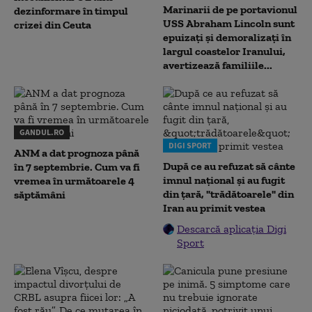
Marinarii de pe portavionul
dezinformare în timpul
USS Abraham Lincoln sunt
crizei din Ceuta
epuizați și demoralizați în
largul coastelor Iranului,
avertizează familiile...
GANDUL.RO
DIGI SPORT
ANM a dat prognoza până
După ce au refuzat să cânte
în 7 septembrie. Cum va fi
imnul naţional şi au fugit
vremea în următoarele 4
din ţară, "trădătoarele" din
săptămâni
Iran au primit vestea
Descarcă aplicația Digi
Sport