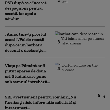
2
PSD după ce a încasat
despăgubiri pentru
secetă, iar apoi a
vândut...
„Anna, ţine-ţi prostul
acasă!”. Val de reacții
3
după ce un bărbat a
desenat o declarație...
Viața pe Pământ ar fi
4
putut apărea de două
ori. Studiul care pune
sub semnul întrebării...
5
SRI, avertisment pentru români: „Nu
furnizați nicio informație solicitată și
întrerupeți...