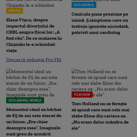
DIGI WORLD
PRO FM
Canicula pune presiune pe
Elena Vîșcu, despre
inimă. 5 simptome care nu
impactul divorțului de
trebuie ignorate niciodată,
CRBL asupra fiicei lor: „A
potrivit unui cardiolog
fost rău”. De ce mutarea în
Chișinău le-a schimbat
viața
Descarcă aplicația Pro FM
FILM NOW
DIGI ANIMAL WORLD
Tom Holland nu se ferește
Momentul când un bărbat
să spună care sunt cele mai
de 65 de ani este atacat de
slabe filme din cariera sa:
un bizon: „Era chiar
„Nu eram deloc mândru de
deasupra mea”. Imaginile
ele”
sunt greu de urmărit