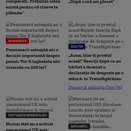
cumpărați. Prețurile astea
„După o oră am plecat”
există pentru că cineva le
plătește”
NEWSWEEK
DIGI FM
Pensionarii așteaptă azi o
„Anna, ţine-ţi prostul
decizie importantă despre
acasă!" Reacţii după ce un
pensii. Vor fi înghețate sau
bărbat a desenat o
crescute cu 200 lei?
declaraţie de dragoste pe o
stâncă, în Transfăgărăşan
Descarcă aplicația Digi FM
EDITIADEDIMINEATA.RO
Niciun stat nu a activat
ADEVARUL
mecanismul UE anti-