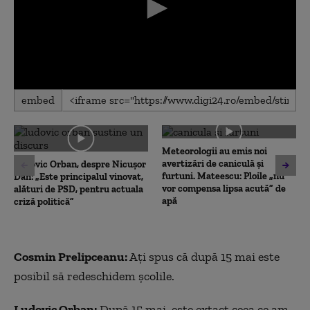
0
embed
seconds
of
0
seconds
Meteorologii au emis noi
avertizări de caniculă și
Ludovic Orban, despre Nicușor
furtuni. Mateescu: Ploile „nu
Dan: „Este principalul vinovat,
vor compensa lipsa acută” de
alături de PSD, pentru actuala
apă
criză politică”
Cosmin Prelipceanu:
Ați spus că după 15 mai este
posibil să redeschidem școlile.
Ludovic Orban:
După 15 mai, este extact ceea ce am