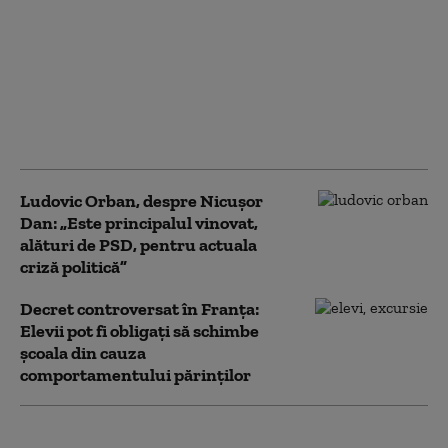
Doi tineri, între care un
minor, au furat 14
tablete dintr-o şcoală
din Cluj, după ce au
deconectat sistemul de
supraveghere
Ludovic Orban, despre Nicușor
Dan: „Este principalul vinovat,
alături de PSD, pentru actuala
criză politică”
Decret controversat în Franța:
Elevii pot fi obligați să schimbe
școala din cauza
comportamentului părinților
SUA introduc restricții