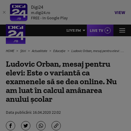
Digi24
VIEW
m.digi24.ro
FREE - In Google Play
LIVE TV
LIVE FM
HOME
Știri
Actualitate
Educație
Ludovic Orban, mesaj pentru elevi: Este o variantă ca examenele să se dea online. Nu am luat în calcul amânarea anului școlar
Ludovic Orban, mesaj pentru
elevi: Este o variantă ca
examenele să se dea online. Nu
am luat în calcul amânarea
anului școlar
Data publicării:
16.04.2020 22:02