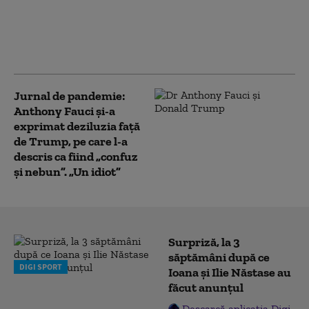
pentru un anumit tip
de cercetare privind
virusurile, invocând
pandemia de COVID-19
Jurnal de pandemie:
Anthony Fauci și-a
exprimat deziluzia față
de Trump, pe care l-a
descris ca fiind „confuz
și nebun”. „Un idiot”
Surpriză, la 3
săptămâni după ce
DIGI SPORT
Ioana și Ilie Năstase au
făcut anunțul
Descarcă aplicația Digi