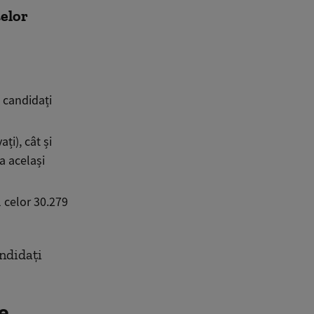
elor
e candidați
ți), cât și
a același
l celor 30.279
ndidaţi
e