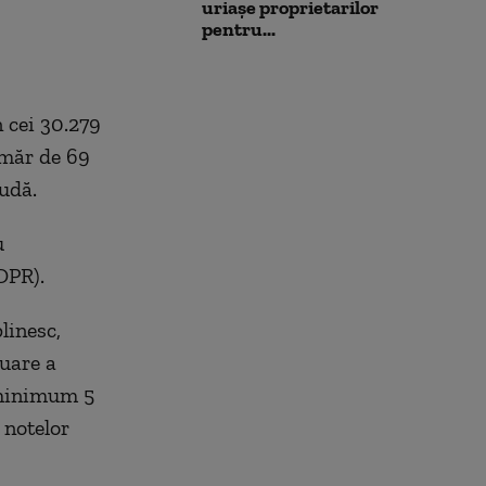
uriașe proprietarilor
pentru...
 cei 30.279
umăr de 69
udă.
u
DPR).
linesc,
luare a
u minimum 5
 notelor