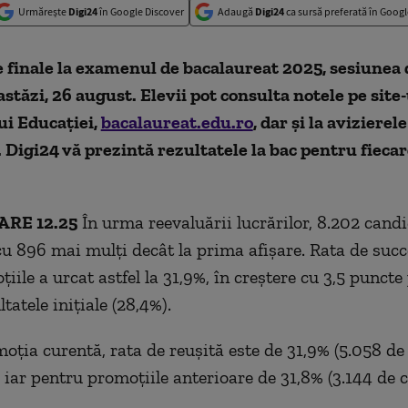
Urmărește
Digi24
în Google Discover
Adaugă
Digi24
ca sursă preferată în Googl
 finale la examenul de bacalaureat 2025, sesiunea
astăzi, 26 august. Elevii pot consulta notele pe site-u
ui Educației,
bacalaureat.edu.ro
, dar și la avizierel
Digi24 vă prezintă rezultatele la bac pentru fiecar
RE 12.25
În urma reevaluării lucrărilor, 8.202 candi
u 896 mai mulți decât la prima afișare. Rata de suc
iile a urcat astfel la 31,9%, în creștere cu 3,5 punct
ltatele inițiale (28,4%).
oția curentă, rata de reușită este de 31,9% (5.058 de
 iar pentru promoțiile anterioare de 31,8% (3.144 de 