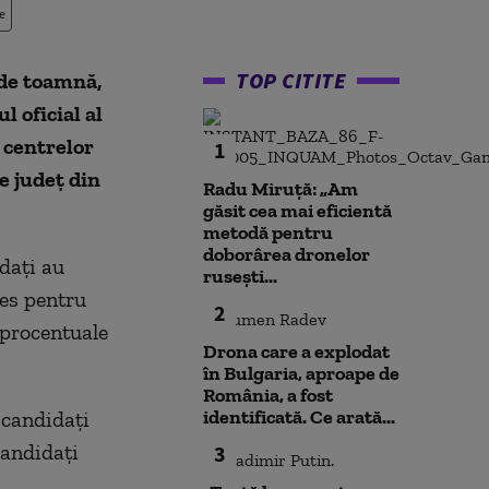
e
TOP CITITE
 de toamnă,
l oficial al
e centrelor
1
e județ din
Radu Miruță: „Am
găsit cea mai eficientă
metodă pentru
doborârea dronelor
dați au
rusești...
ces pentru
2
e procentuale
Drona care a explodat
în Bulgaria, aproape de
România, a fost
identificată. Ce arată...
 candidați
candidați
3