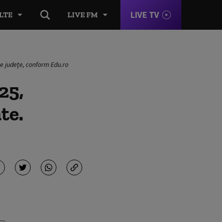
LIVE TV
LTE
LIVE FM
pe județe, conform Edu.ro
25,
te.