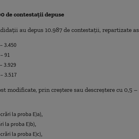
0 de contestații depuse
ndidații au depus 10.987 de contestații, repartizate ast
 – 3.450
 – 91
– 3.929
 – 3.517
st modificate, prin creștere sau descreștere cu 0,5 – 
crări la proba E)a),
ri la proba E)b),
crări la proba E)c),