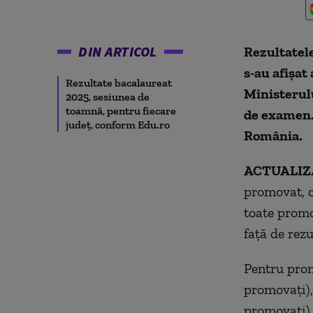
DIN ARTICOL
Rezultatele
s-au afișat 
Rezultate bacalaureat
Ministerul
2025, sesiunea de
toamnă, pentru fiecare
de examen. 
județ, conform Edu.ro
România.
ACTUALIZA
promovat, c
toate promoț
față de rezu
Pentru prom
promovați),
promovați).