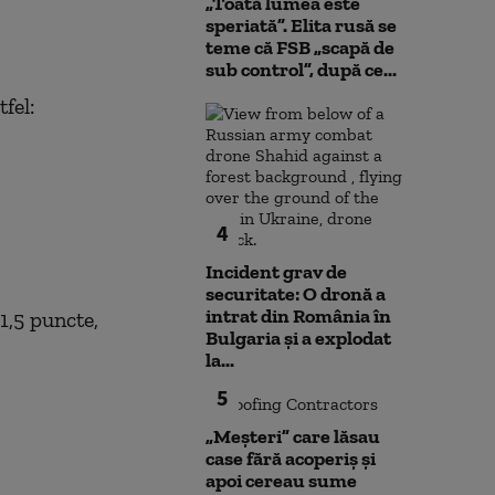
„Toată lumea este
speriată”. Elita rusă se
teme că FSB „scapă de
sub control”, după ce...
fel:
4
Incident grav de
securitate: O dronă a
intrat din România în
1,5 puncte,
Bulgaria şi a explodat
la...
5
„Meșteri” care lăsau
case fără acoperiș și
apoi cereau sume