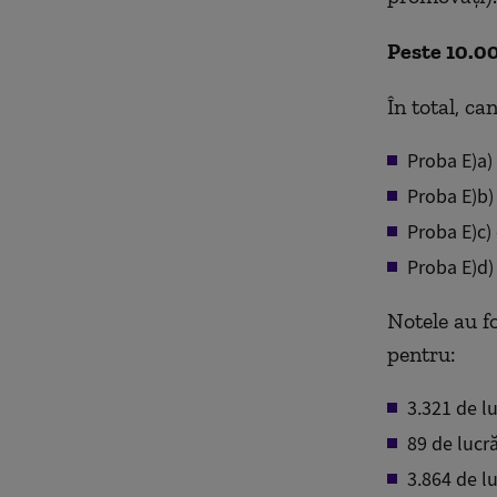
Peste 10.00
În total, ca
Proba E)a)
Proba E)b)
Proba E)c) 
Proba E)d)
Notele au fo
pentru:
3.321 de lu
89 de lucră
3.864 de lu