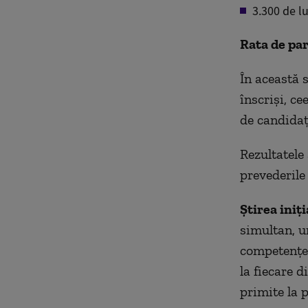
3.300 de lu
Rata de par
În această 
înscriși, c
de candidaț
Rezultatele
prevederile
Știrea iniți
simultan, u
competenţel
la fiecare d
primite la p