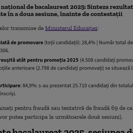
național de bacalaureat 2025: Sinteza rezultat
te în a doua sesiune, înainte de contestații
telor transmise de
Ministerul Educației
:
lată de promovare
(toții candidații): 28,4% | Număr total d
.306.
reușită atât pentru promoția 2025
(4.508 candidați promova
iile anterioare (2.798 de candidați promovați) se situează l
rticipare
: 84,9%: s-au prezentat 25.710 candidaţi din totalu
nscrişi.
minaţi pentru fraudă sau tentativă de fraudă 69 de ca
 vor putea participa la următoarele două sesiuni).
ate bacalaureat 2025, sesiunea d