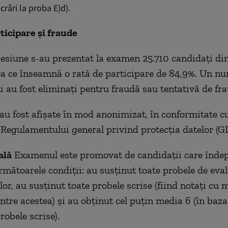
crări la proba E)d).
ticipare și fraude
sesiune s-au prezentat la examen 25.710 candidați din
eea ce înseamnă o rată de participare de 84,9%. Un n
i au fost eliminați pentru fraudă sau tentativă de fra
 au fost afișate în mod anonimizat, în conformitate c
 Regulamentului general privind protecția datelor (G
ală
Examenul este promovat de candidații care îndep
rmătoarele condiţii: au susţinut toate probele de eva
or, au susţinut toate probele scrise (fiind notați c
intre acestea) și au obținut cel puțin media 6 (în baza
robele scrise).