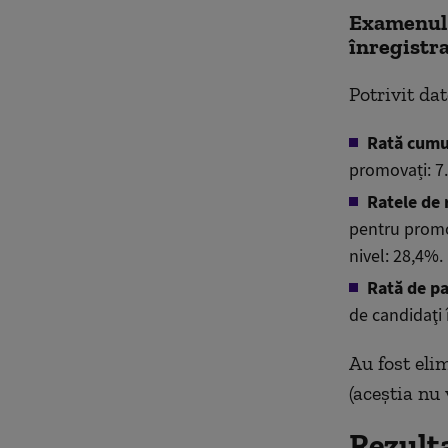
Examenul 
înregistra
Potrivit da
Rată cumu
promovați: 7
Ratele de 
pentru promoț
nivel: 28,4%.
Rată de pa
de candidaţi î
Au fost eli
(aceştia nu
Rezult